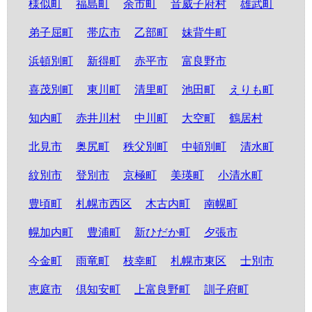
様似町
福島町
余市町
音威子府村
雄武町
弟子屈町
帯広市
乙部町
妹背牛町
浜頓別町
新得町
赤平市
富良野市
喜茂別町
東川町
清里町
池田町
えりも町
知内町
赤井川村
中川町
大空町
鶴居村
北見市
奥尻町
秩父別町
中頓別町
清水町
紋別市
登別市
京極町
美瑛町
小清水町
豊頃町
札幌市西区
木古内町
南幌町
幌加内町
豊浦町
新ひだか町
夕張市
今金町
雨竜町
枝幸町
札幌市東区
士別市
恵庭市
倶知安町
上富良野町
訓子府町