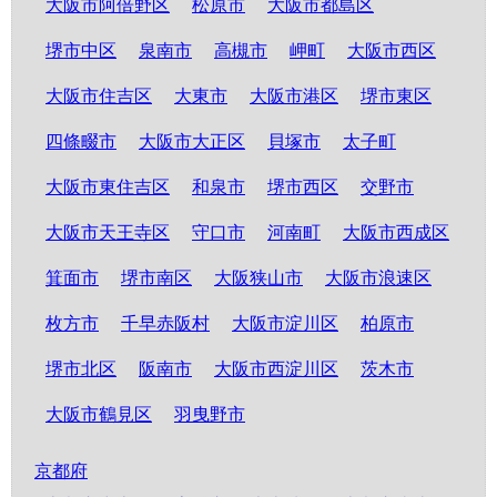
大阪市阿倍野区
松原市
大阪市都島区
堺市中区
泉南市
高槻市
岬町
大阪市西区
大阪市住吉区
大東市
大阪市港区
堺市東区
四條畷市
大阪市大正区
貝塚市
太子町
大阪市東住吉区
和泉市
堺市西区
交野市
大阪市天王寺区
守口市
河南町
大阪市西成区
箕面市
堺市南区
大阪狭山市
大阪市浪速区
枚方市
千早赤阪村
大阪市淀川区
柏原市
堺市北区
阪南市
大阪市西淀川区
茨木市
大阪市鶴見区
羽曳野市
京都府