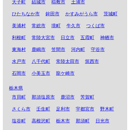
大子町
結城市
稲敷市
土浦市
ひたちなか市
鉾田市
かすみがうら市
茨城町
美浦村
常総市
境町
牛久市
つくば市
利根町
常陸大宮市
日立市
五霞町
神栖市
東海村
鹿嶋市
笠間市
河内町
守谷市
水戸市
八千代町
常陸太田市
筑西市
石岡市
小美玉市
龍ケ崎市
栃木県
市貝町
那須塩原市
鹿沼市
芳賀町
さくら市
壬生町
足利市
宇都宮市
野木町
塩谷町
高根沢町
栃木市
那須町
日光市