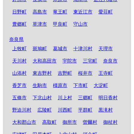
日野町
高島市
竜王町
東近江市
愛荘町
豊郷町
草津市
甲良町
守山市
奈良県
上牧町
斑鳩町
葛城市
十津川村
天理市
天川村
大和高田市
宇陀市
三宅町
奈良市
山添村
東吉野村
吉野町
桜井市
王寺町
香芝市
生駒市
橿原市
下市町
大淀町
五條市
下北山村
川上村
三郷町
明日香村
野迫川村
広陵町
川西町
平群町
黒滝村
大和郡山市
高取町
御所市
曽爾村
御杖村