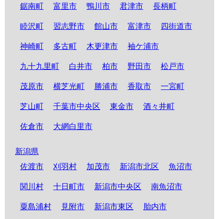
鋸南町
富里市
鴨川市
君津市
長柄町
睦沢町
習志野市
館山市
富津市
四街道市
神崎町
多古町
木更津市
袖ケ浦市
九十九里町
白井市
柏市
野田市
松戸市
茂原市
横芝光町
勝浦市
香取市
一宮町
芝山町
千葉市中央区
東金市
酒々井町
佐倉市
大網白里市
新潟県
佐渡市
刈羽村
加茂市
新潟市北区
魚沼市
関川村
十日町市
新潟市中央区
南魚沼市
粟島浦村
見附市
新潟市東区
胎内市