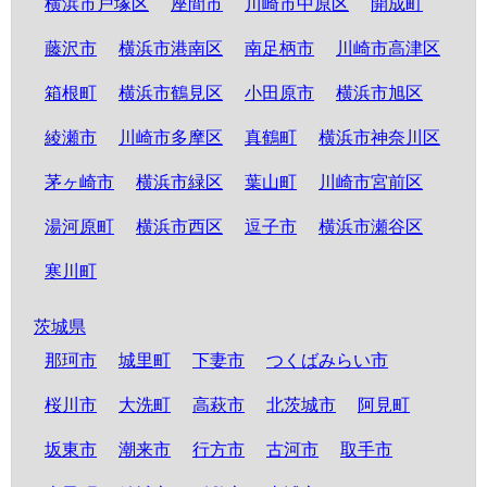
横浜市戸塚区
座間市
川崎市中原区
開成町
藤沢市
横浜市港南区
南足柄市
川崎市高津区
箱根町
横浜市鶴見区
小田原市
横浜市旭区
綾瀬市
川崎市多摩区
真鶴町
横浜市神奈川区
茅ヶ崎市
横浜市緑区
葉山町
川崎市宮前区
湯河原町
横浜市西区
逗子市
横浜市瀬谷区
寒川町
茨城県
那珂市
城里町
下妻市
つくばみらい市
桜川市
大洗町
高萩市
北茨城市
阿見町
坂東市
潮来市
行方市
古河市
取手市