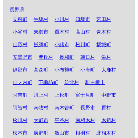
長野県
立科町
生坂村
小川村
須坂市
宮田村
小谷村
東御市
喬木村
高山村
青木村
山形村
飯綱町
小諸市
松川町
坂城町
安曇野市
豊丘村
長和町
朝日村
栄村
伊那市
高森町
小布施町
小海町
大鹿村
山ノ内町
下諏訪町
筑北村
駒ヶ根市
阿南町
川上村
上松町
富士見町
中野市
阿智村
南牧村
南木曽町
長野市
原村
松川村
大町市
平谷村
南相木村
木祖村
松本市
辰野町
飯山市
根羽村
北相木村