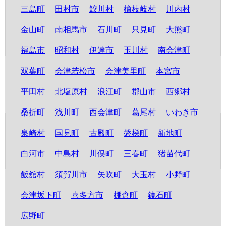
三島町
田村市
鮫川村
檜枝岐村
川内村
金山町
南相馬市
石川町
只見町
大熊町
福島市
昭和村
伊達市
玉川村
南会津町
双葉町
会津若松市
会津美里町
本宮市
平田村
北塩原村
浪江町
郡山市
西郷村
桑折町
浅川町
西会津町
葛尾村
いわき市
泉崎村
国見町
古殿町
磐梯町
新地町
白河市
中島村
川俣町
三春町
猪苗代町
飯舘村
須賀川市
矢吹町
大玉村
小野町
会津坂下町
喜多方市
棚倉町
鏡石町
広野町