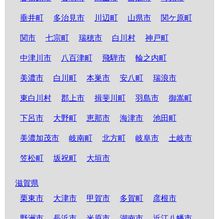
垂井町
多治見市
川辺町
山県市
関ケ原町
関市
七宗町
瑞穂市
白川村
神戸町
中津川市
八百津町
飛騨市
輪之内町
美濃市
白川町
本巣市
安八町
瑞浪市
東白川村
郡上市
揖斐川町
羽島市
御嵩町
下呂市
大野町
恵那市
海津市
池田町
美濃加茂市
岐南町
北方町
岐阜市
土岐市
笠松町
坂祝町
大垣市
滋賀県
栗東市
大津市
甲賀市
多賀町
彦根市
野洲市
長浜市
米原市
湖南市
近江八幡市