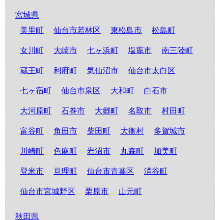
宮城県
美里町
仙台市若林区
東松島市
松島町
女川町
大崎市
七ヶ浜町
塩竈市
南三陸町
蔵王町
利府町
気仙沼市
仙台市太白区
七ヶ宿町
仙台市泉区
大和町
白石市
大河原町
石巻市
大郷町
名取市
村田町
富谷町
角田市
柴田町
大衡村
多賀城市
川崎町
色麻町
岩沼市
丸森町
加美町
登米市
亘理町
仙台市青葉区
涌谷町
仙台市宮城野区
栗原市
山元町
秋田県