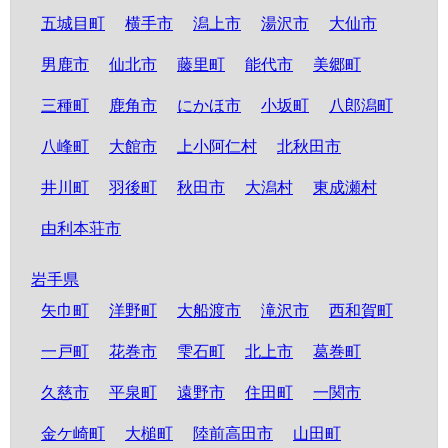
五城目町
横手市
潟上市
湯沢市
大仙市
男鹿市
仙北市
藤里町
能代市
美郷町
三種町
鹿角市
にかほ市
小坂町
八郎潟町
八峰町
大館市
上小阿仁村
北秋田市
井川町
羽後町
秋田市
大潟村
東成瀬村
由利本荘市
岩手県
矢巾町
洋野町
大船渡市
滝沢市
西和賀町
一戸町
花巻市
雫石町
北上市
葛巻町
久慈市
平泉町
遠野市
住田町
一関市
金ケ崎町
大槌町
陸前高田市
山田町