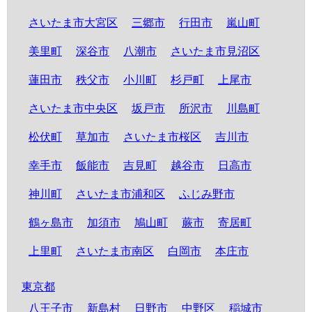
さいたま市大宮区
三郷市
行田市
嵐山町
美里町
深谷市
八潮市
さいたま市見沼区
蓮田市
秩父市
小川町
杉戸町
上尾市
さいたま市中央区
坂戸市
所沢市
川島町
松伏町
草加市
さいたま市桜区
吉川市
幸手市
飯能市
吉見町
越谷市
日高市
神川町
さいたま市浦和区
ふじみ野市
鶴ヶ島市
加須市
鳩山町
蕨市
寄居町
上里町
さいたま市南区
白岡市
本庄市
東京都
八王子市
新島村
日野市
中野区
稲城市