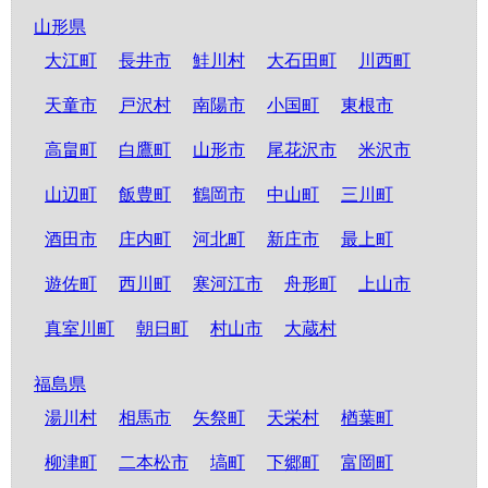
山形県
大江町
長井市
鮭川村
大石田町
川西町
天童市
戸沢村
南陽市
小国町
東根市
高畠町
白鷹町
山形市
尾花沢市
米沢市
山辺町
飯豊町
鶴岡市
中山町
三川町
酒田市
庄内町
河北町
新庄市
最上町
遊佐町
西川町
寒河江市
舟形町
上山市
真室川町
朝日町
村山市
大蔵村
福島県
湯川村
相馬市
矢祭町
天栄村
楢葉町
柳津町
二本松市
塙町
下郷町
富岡町