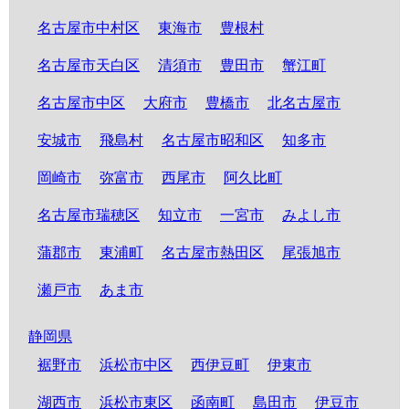
名古屋市中村区
東海市
豊根村
名古屋市天白区
清須市
豊田市
蟹江町
名古屋市中区
大府市
豊橋市
北名古屋市
安城市
飛島村
名古屋市昭和区
知多市
岡崎市
弥富市
西尾市
阿久比町
名古屋市瑞穂区
知立市
一宮市
みよし市
蒲郡市
東浦町
名古屋市熱田区
尾張旭市
瀬戸市
あま市
静岡県
裾野市
浜松市中区
西伊豆町
伊東市
湖西市
浜松市東区
函南町
島田市
伊豆市