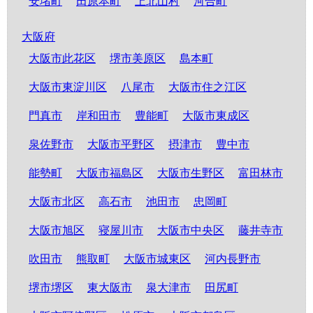
安堵町
田原本町
上北山村
河合町
大阪府
大阪市此花区
堺市美原区
島本町
大阪市東淀川区
八尾市
大阪市住之江区
門真市
岸和田市
豊能町
大阪市東成区
泉佐野市
大阪市平野区
摂津市
豊中市
能勢町
大阪市福島区
大阪市生野区
富田林市
大阪市北区
高石市
池田市
忠岡町
大阪市旭区
寝屋川市
大阪市中央区
藤井寺市
吹田市
熊取町
大阪市城東区
河内長野市
堺市堺区
東大阪市
泉大津市
田尻町