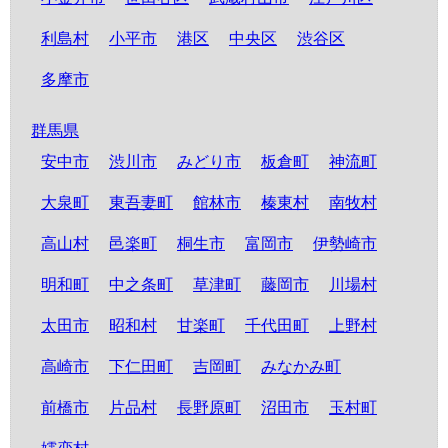
利島村
小平市
港区
中央区
渋谷区
多摩市
群馬県
安中市
渋川市
みどり市
板倉町
神流町
大泉町
東吾妻町
館林市
榛東村
南牧村
高山村
邑楽町
桐生市
富岡市
伊勢崎市
明和町
中之条町
草津町
藤岡市
川場村
太田市
昭和村
甘楽町
千代田町
上野村
高崎市
下仁田町
吉岡町
みなかみ町
前橋市
片品村
長野原町
沼田市
玉村町