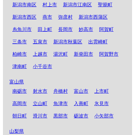
新潟市南区
村上市
新潟市江南区
聖籠町
新潟市西区
燕市
弥彦村
新潟市西蒲区
糸魚川市
田上町
長岡市
妙高市
阿賀町
三条市
五泉市
新潟市秋葉区
出雲崎町
柏崎市
上越市
湯沢町
新発田市
阿賀野市
津南町
小千谷市
富山県
南砺市
射水市
舟橋村
富山市
上市町
高岡市
立山町
魚津市
入善町
氷見市
朝日町
滑川市
黒部市
砺波市
小矢部市
山梨県