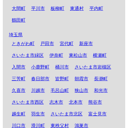
大間町
平川市
板柳町
東通村
平内町
鶴田町
埼玉県
ときがわ町
戸田市
宮代町
新座市
さいたま市緑区
伊奈町
東松山市
横瀬町
入間市
小鹿野町
桶川市
さいたま市岩槻区
三芳町
春日部市
皆野町
朝霞市
長瀞町
久喜市
川越市
毛呂山町
狭山市
和光市
さいたま市西区
志木市
北本市
熊谷市
越生町
羽生市
さいたま市北区
富士見市
川口市
滑川町
東秩父村
鴻巣市