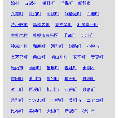
泊村
占冠村
遠軽町
浦幌町
函館市
八雲町
長沼町
羽幌町
洞爺湖町
白糠町
苫小牧市
黒松内町
東神楽町
利尻富士町
中札内村
札幌市豊平区
千歳市
北斗市
神恵内村
和寒町
湧別町
釧路町
小樽市
長万部町
栗山町
初山別村
安平町
音更町
稚内市
蘭越町
当麻町
幌延町
更別村
羅臼町
滝川市
当別町
積丹町
剣淵町
滝上町
厚岸町
旭川市
江差町
月形町
遠別町
むかわ町
士幌町
美唄市
ニセコ町
比布町
美幌町
大樹町
新冠町
砂川市