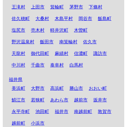
王滝村
上田市
箕輪町
茅野市
下條村
佐久穂町
大桑村
木島平村
岡谷市
飯島町
塩尻市
売木村
軽井沢町
木曽町
野沢温泉村
飯田市
南箕輪村
佐久市
天龍村
御代田町
麻績村
信濃町
諏訪市
中川村
千曲市
泰阜村
白馬村
福井県
美浜町
大野市
高浜町
勝山市
おおい町
鯖江市
若狭町
あわら市
越前市
坂井市
永平寺町
池田町
福井市
南越前町
敦賀市
越前町
小浜市