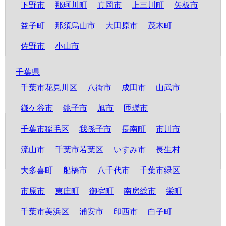
下野市
那珂川町
真岡市
上三川町
矢板市
益子町
那須烏山市
大田原市
茂木町
佐野市
小山市
千葉県
千葉市花見川区
八街市
成田市
山武市
鎌ケ谷市
銚子市
旭市
匝瑳市
千葉市稲毛区
我孫子市
長南町
市川市
流山市
千葉市若葉区
いすみ市
長生村
大多喜町
船橋市
八千代市
千葉市緑区
市原市
東庄町
御宿町
南房総市
栄町
千葉市美浜区
浦安市
印西市
白子町