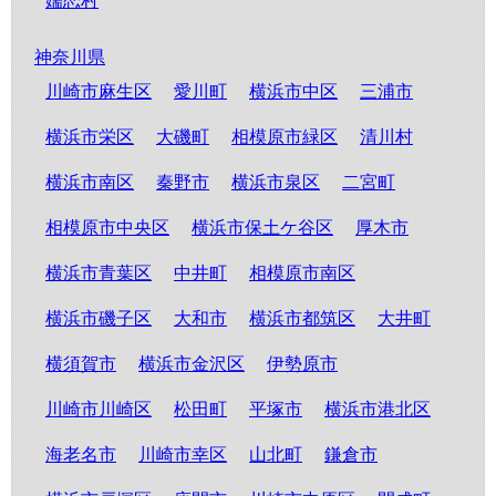
嬬恋村
神奈川県
川崎市麻生区
愛川町
横浜市中区
三浦市
横浜市栄区
大磯町
相模原市緑区
清川村
横浜市南区
秦野市
横浜市泉区
二宮町
相模原市中央区
横浜市保土ケ谷区
厚木市
横浜市青葉区
中井町
相模原市南区
横浜市磯子区
大和市
横浜市都筑区
大井町
横須賀市
横浜市金沢区
伊勢原市
川崎市川崎区
松田町
平塚市
横浜市港北区
海老名市
川崎市幸区
山北町
鎌倉市