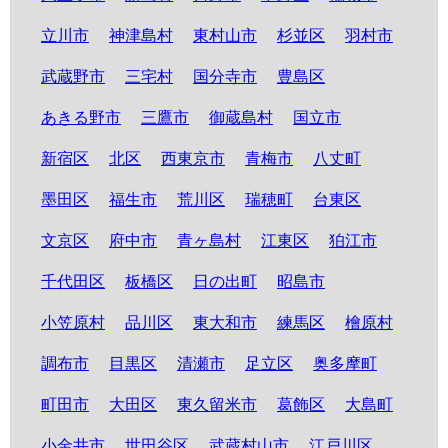
立川市
神津島村
東村山市
杉並区
羽村市
武蔵野市
三宅村
国分寺市
豊島区
あきる野市
三鷹市
御蔵島村
国立市
新宿区
北区
西東京市
青梅市
八丈町
墨田区
福生市
荒川区
瑞穂町
台東区
文京区
府中市
青ヶ島村
江東区
狛江市
千代田区
板橋区
日の出町
昭島市
小笠原村
品川区
東大和市
練馬区
檜原村
調布市
目黒区
清瀬市
足立区
奥多摩町
町田市
大田区
東久留米市
葛飾区
大島町
小金井市
世田谷区
武蔵村山市
江戸川区