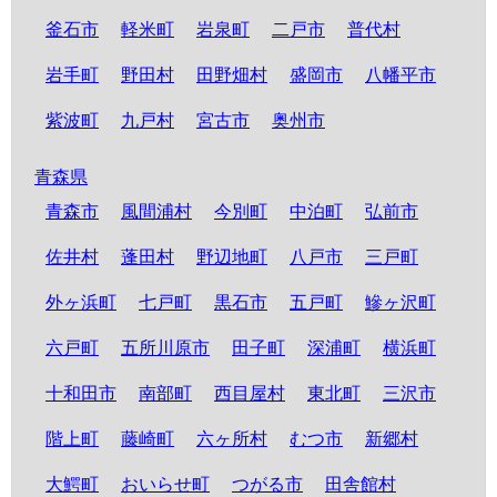
釜石市
軽米町
岩泉町
二戸市
普代村
岩手町
野田村
田野畑村
盛岡市
八幡平市
紫波町
九戸村
宮古市
奥州市
青森県
青森市
風間浦村
今別町
中泊町
弘前市
佐井村
蓬田村
野辺地町
八戸市
三戸町
外ヶ浜町
七戸町
黒石市
五戸町
鰺ヶ沢町
六戸町
五所川原市
田子町
深浦町
横浜町
十和田市
南部町
西目屋村
東北町
三沢市
階上町
藤崎町
六ヶ所村
むつ市
新郷村
大鰐町
おいらせ町
つがる市
田舎館村