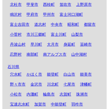
北杜市
甲斐市
西桂町
笛吹市
上野原市
鳴沢村
甲府市
甲州市
富士河口湖町
富士吉田市
道志村
中央市
昭和町
都留市
小菅村
市川三郷町
富士川町
山梨市
丹波山村
早川町
大月市
身延町
韮崎市
忍野村
南部町
南アルプス市
山中湖村
石川県
穴水町
かほく市
能登町
白山市
能美市
野々市市
金沢市
川北町
七尾市
津幡町
小松市
内灘町
輪島市
志賀町
珠洲市
宝達志水町
加賀市
中能登町
羽咋市