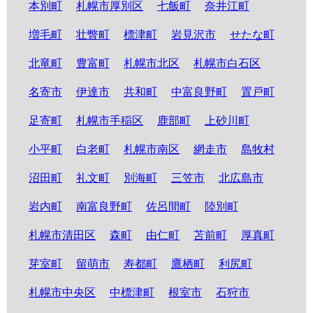
本別町
札幌市厚別区
七飯町
奈井江町
増毛町
壮瞥町
標津町
岩見沢市
せたな町
北竜町
豊富町
札幌市北区
札幌市白石区
名寄市
伊達市
共和町
中富良野町
置戸町
足寄町
札幌市手稲区
鹿部町
上砂川町
小平町
白老町
札幌市南区
網走市
島牧村
沼田町
礼文町
別海町
三笠市
北広島市
岩内町
南富良野町
佐呂間町
陸別町
札幌市清田区
森町
由仁町
苫前町
厚真町
芽室町
留萌市
寿都町
鷹栖町
利尻町
札幌市中央区
中標津町
根室市
石狩市