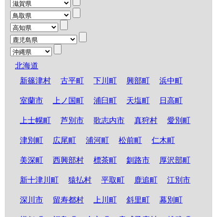
北海道
新篠津村
古平町
下川町
興部町
浜中町
室蘭市
上ノ国町
浦臼町
天塩町
日高町
上士幌町
芦別市
歌志内市
真狩村
愛別町
津別町
広尾町
浦河町
松前町
仁木町
美深町
西興部村
標茶町
釧路市
厚沢部町
新十津川町
猿払村
平取町
鹿追町
江別市
深川市
留寿都村
上川町
斜里町
幕別町