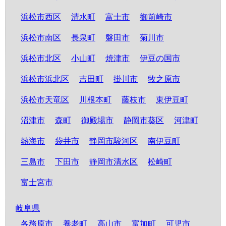
浜松市西区
清水町
富士市
御前崎市
浜松市南区
長泉町
磐田市
菊川市
浜松市北区
小山町
焼津市
伊豆の国市
浜松市浜北区
吉田町
掛川市
牧之原市
浜松市天竜区
川根本町
藤枝市
東伊豆町
沼津市
森町
御殿場市
静岡市葵区
河津町
熱海市
袋井市
静岡市駿河区
南伊豆町
三島市
下田市
静岡市清水区
松崎町
富士宮市
岐阜県
各務原市
養老町
高山市
富加町
可児市