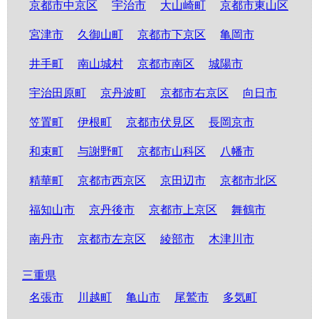
京都市中京区
宇治市
大山崎町
京都市東山区
宮津市
久御山町
京都市下京区
亀岡市
井手町
南山城村
京都市南区
城陽市
宇治田原町
京丹波町
京都市右京区
向日市
笠置町
伊根町
京都市伏見区
長岡京市
和束町
与謝野町
京都市山科区
八幡市
精華町
京都市西京区
京田辺市
京都市北区
福知山市
京丹後市
京都市上京区
舞鶴市
南丹市
京都市左京区
綾部市
木津川市
三重県
名張市
川越町
亀山市
尾鷲市
多気町