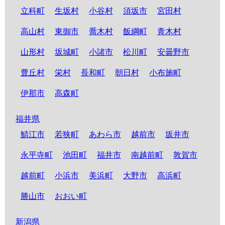
立科町
生坂村
小谷村
須坂市
宮田村
高山村
東御市
喬木村
飯綱町
青木村
山形村
坂城町
小諸市
松川町
安曇野市
豊丘村
栄村
長和町
朝日村
小布施町
伊那市
高森町
福井県
鯖江市
若狭町
あわら市
越前市
坂井市
永平寺町
池田町
福井市
南越前町
敦賀市
越前町
小浜市
美浜町
大野市
高浜町
勝山市
おおい町
新潟県