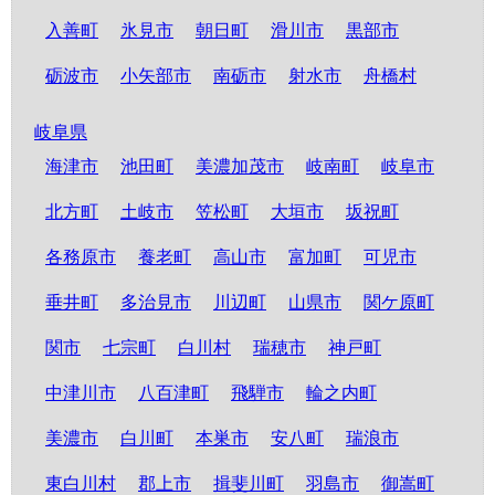
入善町
氷見市
朝日町
滑川市
黒部市
砺波市
小矢部市
南砺市
射水市
舟橋村
岐阜県
海津市
池田町
美濃加茂市
岐南町
岐阜市
北方町
土岐市
笠松町
大垣市
坂祝町
各務原市
養老町
高山市
富加町
可児市
垂井町
多治見市
川辺町
山県市
関ケ原町
関市
七宗町
白川村
瑞穂市
神戸町
中津川市
八百津町
飛騨市
輪之内町
美濃市
白川町
本巣市
安八町
瑞浪市
東白川村
郡上市
揖斐川町
羽島市
御嵩町