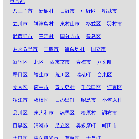
東京都
八王子市
新島村
日野市
中野区
稲城市
立川市
神津島村
東村山市
杉並区
羽村市
武蔵野市
三宅村
国分寺市
豊島区
あきる野市
三鷹市
御蔵島村
国立市
新宿区
北区
西東京市
青梅市
八丈町
墨田区
福生市
荒川区
瑞穂町
台東区
文京区
府中市
青ヶ島村
千代田区
江東区
狛江市
板橋区
日の出町
昭島市
小笠原村
品川区
東大和市
練馬区
檜原村
調布市
目黒区
清瀬市
足立区
奥多摩町
町田市
大田区
東久留米市
葛飾区
大島町