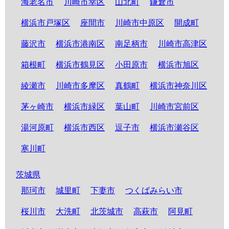
海老名市
川崎市幸区
山北町
鎌倉市
横浜市戸塚区
座間市
川崎市中原区
開成町
藤沢市
横浜市港南区
南足柄市
川崎市高津区
箱根町
横浜市鶴見区
小田原市
横浜市旭区
綾瀬市
川崎市多摩区
真鶴町
横浜市神奈川区
茅ヶ崎市
横浜市緑区
葉山町
川崎市宮前区
湯河原町
横浜市西区
逗子市
横浜市瀬谷区
寒川町
茨城県
那珂市
城里町
下妻市
つくばみらい市
桜川市
大洗町
北茨城市
高萩市
阿見町