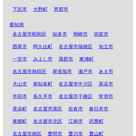
下呂市
大野町
恵那市
愛知県
名古屋市昭和区
知多市
岡崎市
弥富市
西尾市
阿久比町
名古屋市瑞穂区
知立市
一宮市
みよし市
蒲郡市
東浦町
名古屋市熱田区
尾張旭市
瀬戸市
あま市
犬山市
南知多町
名古屋市中川区
高浜市
半田市
長久手市
名古屋市千種区
常滑市
美浜町
名古屋市港区
岩倉市
春日井市
東郷町
名古屋市北区
江南市
武豊町
名古屋市南区
豊明市
豊川市
豊山町