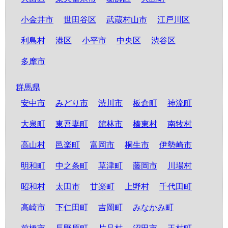
小金井市
世田谷区
武蔵村山市
江戸川区
利島村
港区
小平市
中央区
渋谷区
多摩市
群馬県
安中市
みどり市
渋川市
板倉町
神流町
大泉町
東吾妻町
館林市
榛東村
南牧村
高山村
邑楽町
富岡市
桐生市
伊勢崎市
明和町
中之条町
草津町
藤岡市
川場村
昭和村
太田市
甘楽町
上野村
千代田町
高崎市
下仁田町
吉岡町
みなかみ町