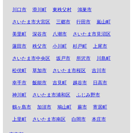
川口市
滑川町
東秩父村
鴻巣市
さいたま市大宮区
三郷市
行田市
嵐山町
美里町
深谷市
八潮市
さいたま市見沼区
蓮田市
秩父市
小川町
杉戸町
上尾市
さいたま市中央区
坂戸市
所沢市
川島町
松伏町
草加市
さいたま市桜区
吉川市
幸手市
飯能市
吉見町
越谷市
日高市
神川町
さいたま市浦和区
ふじみ野市
鶴ヶ島市
加須市
鳩山町
蕨市
寄居町
上里町
さいたま市南区
白岡市
本庄市