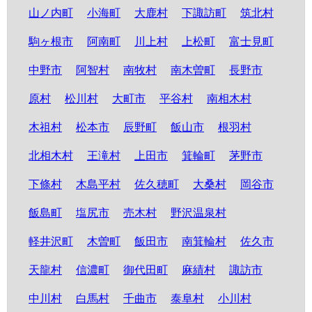
山ノ内町
小海町
大鹿村
下諏訪町
筑北村
駒ヶ根市
阿南町
川上村
上松町
富士見町
中野市
阿智村
南牧村
南木曽町
長野市
原村
松川村
大町市
平谷村
南相木村
木祖村
松本市
辰野町
飯山市
根羽村
北相木村
王滝村
上田市
箕輪町
茅野市
下條村
木島平村
佐久穂町
大桑村
岡谷市
飯島町
塩尻市
売木村
野沢温泉村
軽井沢町
木曽町
飯田市
南箕輪村
佐久市
天龍村
信濃町
御代田町
麻績村
諏訪市
中川村
白馬村
千曲市
泰阜村
小川村