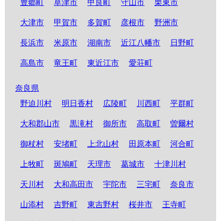
豊郷町
草津市
甲良町
守山市
栗東市
大津市
甲賀市
多賀町
彦根市
野洲市
長浜市
米原市
湖南市
近江八幡市
日野町
高島市
竜王町
東近江市
愛荘町
奈良県
野迫川村
明日香村
広陵町
川西町
平群町
大和郡山市
黒滝村
御所市
高取町
曽爾村
御杖村
安堵町
上北山村
田原本町
河合町
上牧町
斑鳩町
天理市
葛城市
十津川村
天川村
大和高田市
宇陀市
三宅町
奈良市
山添村
吉野町
東吉野村
桜井市
王寺町