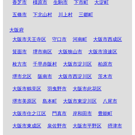
香芝市
橿原市
生駒市
下市町
大淀町
五條市
下北山村
川上村
三郷町
大阪府
大阪市天王寺区
守口市
河南町
大阪市西成区
箕面市
堺市南区
大阪狭山市
大阪市浪速区
枚方市
千早赤阪村
大阪市淀川区
柏原市
堺市北区
阪南市
大阪市西淀川区
茨木市
大阪市鶴見区
羽曳野市
大阪市此花区
堺市美原区
島本町
大阪市東淀川区
八尾市
大阪市住之江区
門真市
岸和田市
豊能町
大阪市東成区
泉佐野市
大阪市平野区
摂津市