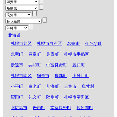
北海道
札幌市北区
札幌市白石区
名寄市
せたな町
北竜町
豊富町
足寄町
札幌市手稲区
伊達市
共和町
中富良野町
置戸町
札幌市南区
網走市
鹿部町
上砂川町
小平町
白老町
別海町
三笠市
島牧村
沼田町
礼文町
陸別町
札幌市清田区
北広島市
岩内町
南富良野町
佐呂間町