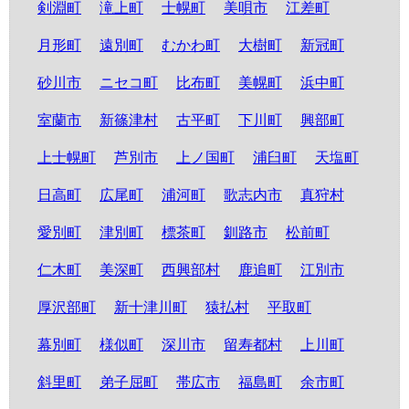
剣淵町
滝上町
士幌町
美唄市
江差町
月形町
遠別町
むかわ町
大樹町
新冠町
砂川市
ニセコ町
比布町
美幌町
浜中町
室蘭市
新篠津村
古平町
下川町
興部町
上士幌町
芦別市
上ノ国町
浦臼町
天塩町
日高町
広尾町
浦河町
歌志内市
真狩村
愛別町
津別町
標茶町
釧路市
松前町
仁木町
美深町
西興部村
鹿追町
江別市
厚沢部町
新十津川町
猿払村
平取町
幕別町
様似町
深川市
留寿都村
上川町
斜里町
弟子屈町
帯広市
福島町
余市町