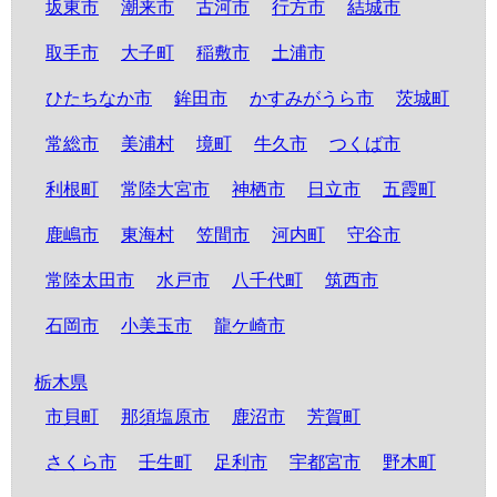
坂東市
潮来市
古河市
行方市
結城市
取手市
大子町
稲敷市
土浦市
ひたちなか市
鉾田市
かすみがうら市
茨城町
常総市
美浦村
境町
牛久市
つくば市
利根町
常陸大宮市
神栖市
日立市
五霞町
鹿嶋市
東海村
笠間市
河内町
守谷市
常陸太田市
水戸市
八千代町
筑西市
石岡市
小美玉市
龍ケ崎市
栃木県
市貝町
那須塩原市
鹿沼市
芳賀町
さくら市
壬生町
足利市
宇都宮市
野木町