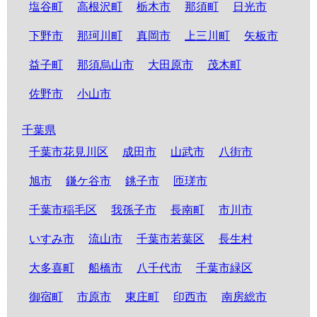
塩谷町
高根沢町
栃木市
那須町
日光市
下野市
那珂川町
真岡市
上三川町
矢板市
益子町
那須烏山市
大田原市
茂木町
佐野市
小山市
千葉県
千葉市花見川区
成田市
山武市
八街市
旭市
鎌ケ谷市
銚子市
匝瑳市
千葉市稲毛区
我孫子市
長南町
市川市
いすみ市
流山市
千葉市若葉区
長生村
大多喜町
船橋市
八千代市
千葉市緑区
御宿町
市原市
東庄町
印西市
南房総市