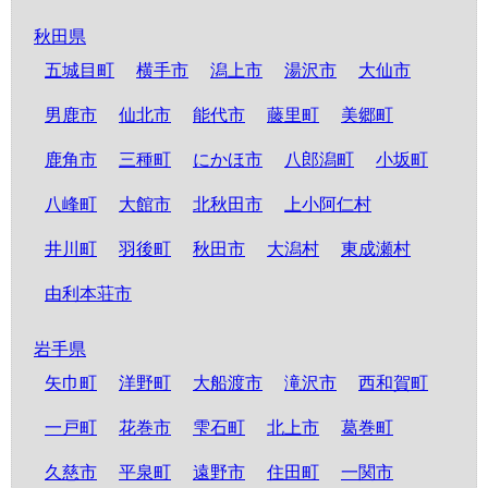
秋田県
五城目町
横手市
潟上市
湯沢市
大仙市
男鹿市
仙北市
能代市
藤里町
美郷町
鹿角市
三種町
にかほ市
八郎潟町
小坂町
八峰町
大館市
北秋田市
上小阿仁村
井川町
羽後町
秋田市
大潟村
東成瀬村
由利本荘市
岩手県
矢巾町
洋野町
大船渡市
滝沢市
西和賀町
一戸町
花巻市
雫石町
北上市
葛巻町
久慈市
平泉町
遠野市
住田町
一関市