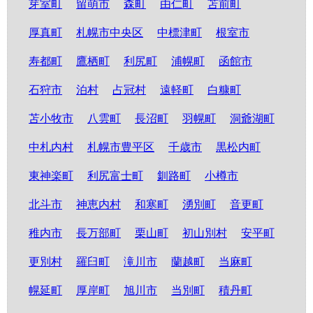
芽室町
留萌市
森町
由仁町
苫前町
厚真町
札幌市中央区
中標津町
根室市
寿都町
鷹栖町
利尻町
浦幌町
函館市
石狩市
泊村
占冠村
遠軽町
白糠町
苫小牧市
八雲町
長沼町
羽幌町
洞爺湖町
中札内村
札幌市豊平区
千歳市
黒松内町
東神楽町
利尻富士町
釧路町
小樽市
北斗市
神恵内村
和寒町
湧別町
音更町
稚内市
長万部町
栗山町
初山別村
安平町
更別村
羅臼町
滝川市
蘭越町
当麻町
幌延町
厚岸町
旭川市
当別町
積丹町