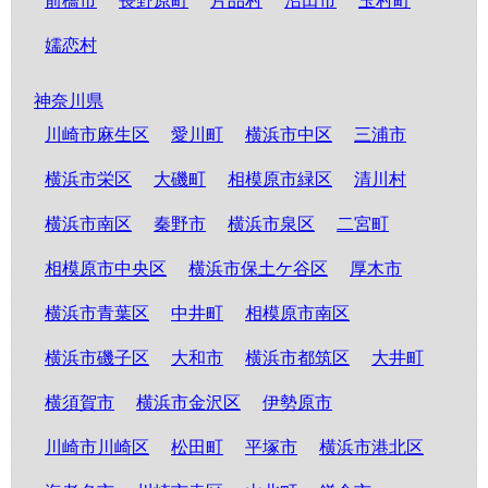
前橋市
長野原町
片品村
沼田市
玉村町
嬬恋村
神奈川県
川崎市麻生区
愛川町
横浜市中区
三浦市
横浜市栄区
大磯町
相模原市緑区
清川村
横浜市南区
秦野市
横浜市泉区
二宮町
相模原市中央区
横浜市保土ケ谷区
厚木市
横浜市青葉区
中井町
相模原市南区
横浜市磯子区
大和市
横浜市都筑区
大井町
横須賀市
横浜市金沢区
伊勢原市
川崎市川崎区
松田町
平塚市
横浜市港北区