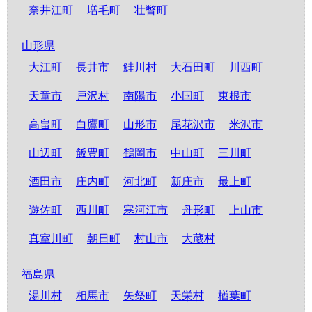
奈井江町
増毛町
壮瞥町
山形県
大江町
長井市
鮭川村
大石田町
川西町
天童市
戸沢村
南陽市
小国町
東根市
高畠町
白鷹町
山形市
尾花沢市
米沢市
山辺町
飯豊町
鶴岡市
中山町
三川町
酒田市
庄内町
河北町
新庄市
最上町
遊佐町
西川町
寒河江市
舟形町
上山市
真室川町
朝日町
村山市
大蔵村
福島県
湯川村
相馬市
矢祭町
天栄村
楢葉町