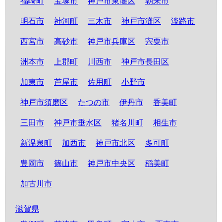
福崎町
宝塚市
神戸市東灘区
朝来市
明石市
神河町
三木市
神戸市灘区
淡路市
西宮市
高砂市
神戸市兵庫区
宍粟市
洲本市
上郡町
川西市
神戸市長田区
加東市
芦屋市
佐用町
小野市
神戸市須磨区
たつの市
伊丹市
香美町
三田市
神戸市垂水区
猪名川町
相生市
新温泉町
加西市
神戸市北区
多可町
豊岡市
篠山市
神戸市中央区
稲美町
加古川市
滋賀県