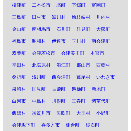
柳津町
二本松市
塙町
下郷町
富岡町
三島町
田村市
鮫川村
檜枝岐村
川内村
金山町
南相馬市
石川町
只見町
大熊町
福島市
昭和村
伊達市
玉川村
南会津町
双葉町
会津若松市
会津美里町
本宮市
平田村
北塩原村
浪江町
郡山市
西郷村
桑折町
浅川町
西会津町
葛尾村
いわき市
泉崎村
国見町
古殿町
磐梯町
新地町
白河市
中島村
川俣町
三春町
猪苗代町
飯舘村
須賀川市
矢吹町
大玉村
小野町
会津坂下町
喜多方市
棚倉町
鏡石町