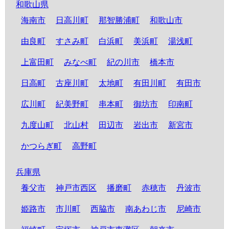
和歌山県
海南市
日高川町
那智勝浦町
和歌山市
由良町
すさみ町
白浜町
美浜町
湯浅町
上富田町
みなべ町
紀の川市
橋本市
日高町
古座川町
太地町
有田川町
有田市
広川町
紀美野町
串本町
御坊市
印南町
九度山町
北山村
田辺市
岩出市
新宮市
かつらぎ町
高野町
兵庫県
養父市
神戸市西区
播磨町
赤穂市
丹波市
姫路市
市川町
西脇市
南あわじ市
尼崎市