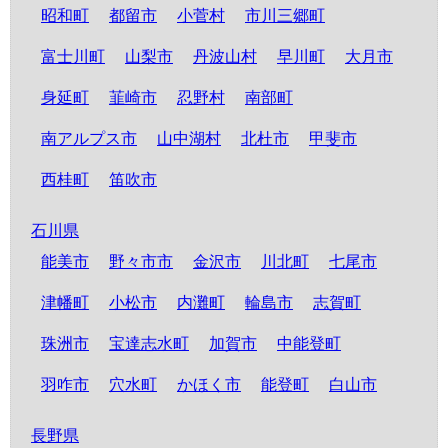
昭和町
都留市
小菅村
市川三郷町
富士川町
山梨市
丹波山村
早川町
大月市
身延町
韮崎市
忍野村
南部町
南アルプス市
山中湖村
北杜市
甲斐市
西桂町
笛吹市
石川県
能美市
野々市市
金沢市
川北町
七尾市
津幡町
小松市
内灘町
輪島市
志賀町
珠洲市
宝達志水町
加賀市
中能登町
羽咋市
穴水町
かほく市
能登町
白山市
長野県