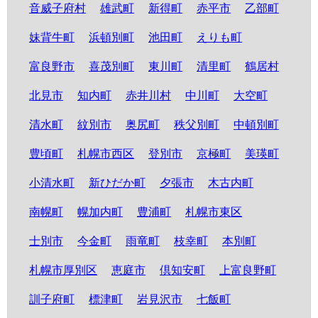
音威子府村
雄武町
新得町
赤平市
乙部町
妹背牛町
浜頓別町
池田町
えりも町
富良野市
喜茂別町
東川町
清里町
鶴居村
北見市
知内町
赤井川村
中川町
大空町
清水町
紋別市
奥尻町
秩父別町
中頓別町
豊頃町
札幌市西区
登別市
京極町
美瑛町
小清水町
新ひだか町
夕張市
木古内町
南幌町
幌加内町
豊浦町
札幌市東区
士別市
今金町
雨竜町
枝幸町
本別町
札幌市厚別区
恵庭市
倶知安町
上富良野町
訓子府町
標津町
岩見沢市
七飯町