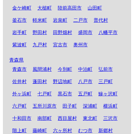
金ケ崎町
大槌町
陸前高田市
山田町
釜石市
軽米町
岩泉町
二戸市
普代村
岩手町
野田村
田野畑村
盛岡市
八幡平市
紫波町
九戸村
宮古市
奥州市
青森県
青森市
風間浦村
今別町
中泊町
弘前市
佐井村
蓬田村
野辺地町
八戸市
三戸町
外ヶ浜町
七戸町
黒石市
五戸町
鰺ヶ沢町
六戸町
五所川原市
田子町
深浦町
横浜町
十和田市
南部町
西目屋村
東北町
三沢市
階上町
藤崎町
六ヶ所村
むつ市
新郷村