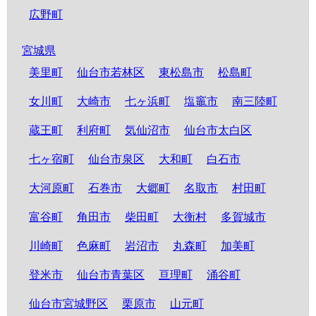
広野町
宮城県
美里町
仙台市若林区
東松島市
松島町
女川町
大崎市
七ヶ浜町
塩竈市
南三陸町
蔵王町
利府町
気仙沼市
仙台市太白区
七ヶ宿町
仙台市泉区
大和町
白石市
大河原町
石巻市
大郷町
名取市
村田町
富谷町
角田市
柴田町
大衡村
多賀城市
川崎町
色麻町
岩沼市
丸森町
加美町
登米市
仙台市青葉区
亘理町
涌谷町
仙台市宮城野区
栗原市
山元町