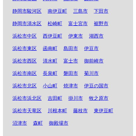
静岡市駿河区
南伊豆町
三島市
下田市
静岡市清水区
松崎町
富士宮市
裾野市
浜松市中区
西伊豆町
伊東市
湖西市
浜松市東区
函南町
島田市
伊豆市
浜松市西区
清水町
富士市
御前崎市
浜松市南区
長泉町
磐田市
菊川市
浜松市北区
小山町
焼津市
伊豆の国市
浜松市浜北区
吉田町
掛川市
牧之原市
浜松市天竜区
川根本町
藤枝市
東伊豆町
沼津市
森町
御殿場市