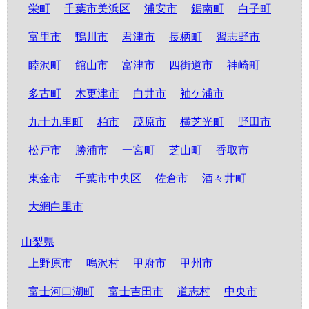
栄町
千葉市美浜区
浦安市
鋸南町
白子町
富里市
鴨川市
君津市
長柄町
習志野市
睦沢町
館山市
富津市
四街道市
神崎町
多古町
木更津市
白井市
袖ケ浦市
九十九里町
柏市
茂原市
横芝光町
野田市
松戸市
勝浦市
一宮町
芝山町
香取市
東金市
千葉市中央区
佐倉市
酒々井町
大網白里市
山梨県
上野原市
鳴沢村
甲府市
甲州市
富士河口湖町
富士吉田市
道志村
中央市