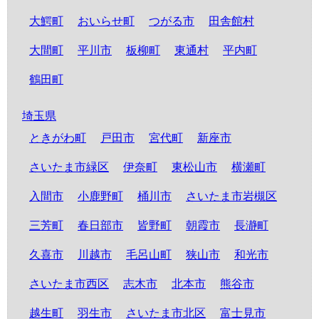
大鰐町
おいらせ町
つがる市
田舎館村
大間町
平川市
板柳町
東通村
平内町
鶴田町
埼玉県
ときがわ町
戸田市
宮代町
新座市
さいたま市緑区
伊奈町
東松山市
横瀬町
入間市
小鹿野町
桶川市
さいたま市岩槻区
三芳町
春日部市
皆野町
朝霞市
長瀞町
久喜市
川越市
毛呂山町
狭山市
和光市
さいたま市西区
志木市
北本市
熊谷市
越生町
羽生市
さいたま市北区
富士見市