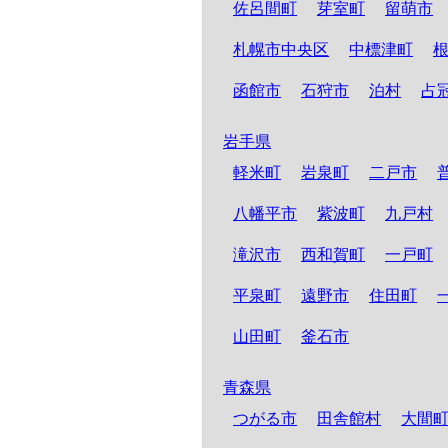
佐呂間町
芽室町
留萌市
札幌市中央区
中標津町
函館市
石狩市
泊村
占
岩手県
軽米町
岩泉町
二戸市
八幡平市
紫波町
九戸村
滝沢市
西和賀町
一戸町
平泉町
遠野市
住田町
山田町
釜石市
青森県
つがる市
田舎館村
大間