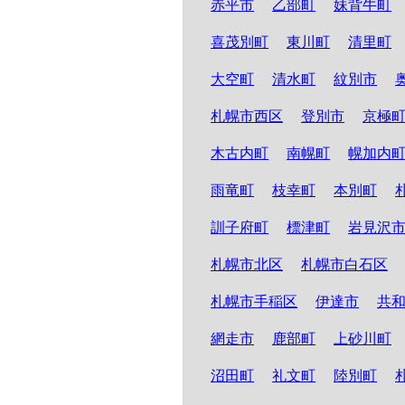
赤平市
乙部町
妹背牛町
喜茂別町
東川町
清里町
大空町
清水町
紋別市
札幌市西区
登別市
京極
木古内町
南幌町
幌加内
雨竜町
枝幸町
本別町
訓子府町
標津町
岩見沢
札幌市北区
札幌市白石区
札幌市手稲区
伊達市
共
網走市
鹿部町
上砂川町
沼田町
礼文町
陸別町