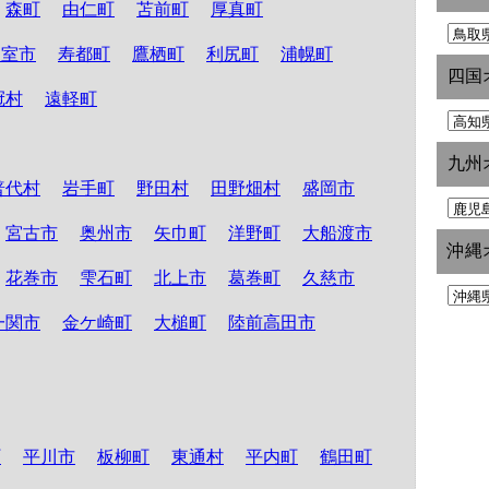
森町
由仁町
苫前町
厚真町
根室市
寿都町
鷹栖町
利尻町
浦幌町
四国
冠村
遠軽町
九州
普代村
岩手町
野田村
田野畑村
盛岡市
宮古市
奥州市
矢巾町
洋野町
大船渡市
沖縄
花巻市
雫石町
北上市
葛巻町
久慈市
一関市
金ケ崎町
大槌町
陸前高田市
町
平川市
板柳町
東通村
平内町
鶴田町