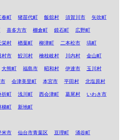
三春町
猪苗代町
飯舘村
須賀川市
矢吹町
町
喜多方市
棚倉町
鏡石町
広野町
天栄村
楢葉町
柳津町
二本松市
塙町
田村市
鮫川村
檜枝岐村
川内村
金山町
大熊町
福島市
昭和村
伊達市
玉川村
松市
会津美里町
本宮市
平田村
北塩原村
桑折町
浅川町
西会津町
葛尾村
いわき市
磐梯町
新地町
登米市
仙台市青葉区
亘理町
涌谷町