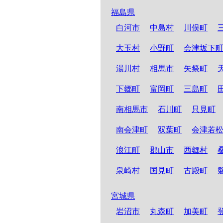
福島県
白河市
中島村
川俣町
大玉村
小野町
会津坂下
湯川村
相馬市
矢祭町
下郷町
富岡町
三島町
南相馬市
石川町
只見町
南会津町
双葉町
会津若
浪江町
郡山市
西郷村
泉崎村
国見町
古殿町
宮城県
岩沼市
丸森町
加美町