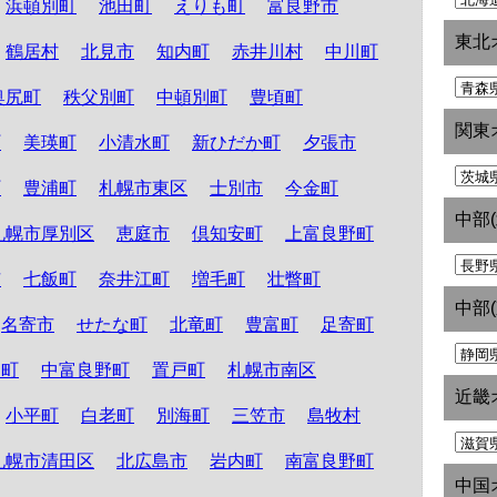
浜頓別町
池田町
えりも町
富良野市
東北
鶴居村
北見市
知内町
赤井川村
中川町
奥尻町
秩父別町
中頓別町
豊頃町
関東
町
美瑛町
小清水町
新ひだか町
夕張市
町
豊浦町
札幌市東区
士別市
今金町
中部
札幌市厚別区
恵庭市
倶知安町
上富良野町
市
七飯町
奈井江町
増毛町
壮瞥町
中部
名寄市
せたな町
北竜町
豊富町
足寄町
和町
中富良野町
置戸町
札幌市南区
近畿
小平町
白老町
別海町
三笠市
島牧村
札幌市清田区
北広島市
岩内町
南富良野町
中国