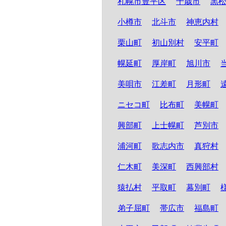
札幌市豊平区
千歳市
黒
小樽市
北斗市
神恵内村
栗山町
初山別村
安平町
幌延町
厚岸町
旭川市
美唄市
江差町
月形町
ニセコ町
比布町
美幌町
興部町
上士幌町
芦別市
浦河町
歌志内市
真狩村
仁木町
美深町
西興部村
猿払村
平取町
幕別町
弟子屈町
帯広市
福島町