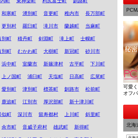
松内町
東神楽町
利尻富士町
釧路町
PCM
和寒町
湧別町
音更町
稚内市
長万部町
更別村
羅臼町
滝川市
蘭越町
当麻町
当別町
積丹町
剣淵町
滝上町
士幌町
遠別町
むかわ町
大樹町
新冠町
砂川市
浜中町
室蘭市
新篠津村
古平町
下川町
上ノ国町
浦臼町
天塩町
日高町
広尾町
可愛
愛別町
津別町
標茶町
釧路市
松前町
オフ
鹿追町
江別市
厚沢部町
新十津川町
様似町
深川市
留寿都村
上川町
斜里町
北海
余市町
音威子府村
雄武町
新得町