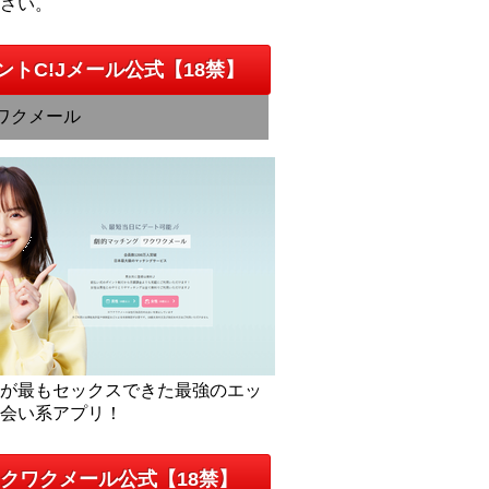
下さい。
ントC!Jメール公式【18禁】
ワクメール
人が最もセックスできた最強のエッ
出会い系アプリ！
クワクメール公式【18禁】