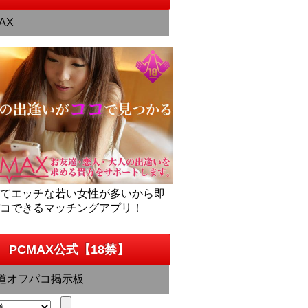
AX
くてエッチな若い女性が多いから即
パコできるマッチングアプリ！
PCMAX公式【18禁】
道オフパコ掲示板