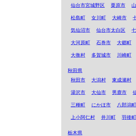
仙台市宮城野区
栗原市
松島町
女川町
大崎市
気仙沼市
仙台市太白区
大河原町
石巻市
大郷町
大衡村
多賀城市
川崎町
秋田県
秋田市
大潟村
東成瀬村
湯沢市
大仙市
男鹿市
三種町
にかほ市
八郎潟
上小阿仁村
井川町
羽後
栃木県