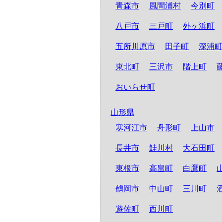
青森市
風間浦村
今別町
八戸市
三戸町
外ヶ浜町
五所川原市
田子町
深浦
東北町
三沢市
階上町
おいらせ町
山形県
寒河江市
舟形町
上山市
長井市
鮭川村
大石田町
東根市
高畠町
白鷹町
鶴岡市
中山町
三川町
遊佐町
西川町