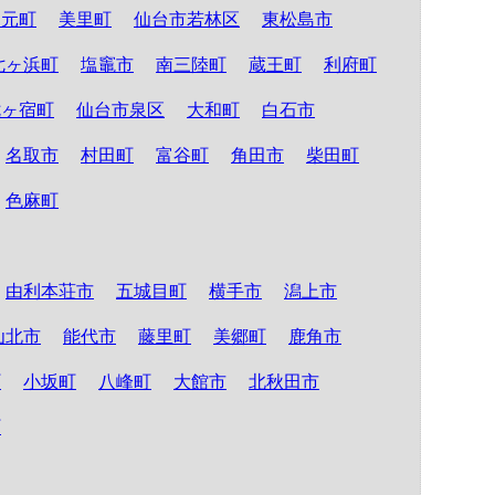
山元町
美里町
仙台市若林区
東松島市
七ヶ浜町
塩竈市
南三陸町
蔵王町
利府町
七ヶ宿町
仙台市泉区
大和町
白石市
名取市
村田町
富谷町
角田市
柴田町
色麻町
由利本荘市
五城目町
横手市
潟上市
仙北市
能代市
藤里町
美郷町
鹿角市
町
小坂町
八峰町
大館市
北秋田市
町