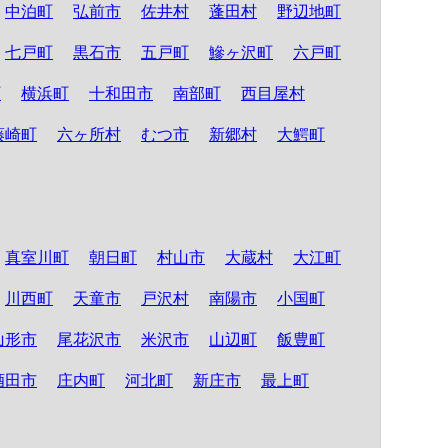
中泊町
弘前市
佐井村
蓬田村
野辺地町
七戸町
黒石市
五戸町
鰺ヶ沢町
六戸町
町
横浜町
十和田市
南部町
西目屋村
藤崎町
六ヶ所村
むつ市
新郷村
大鰐町
真室川町
朝日町
村山市
大蔵村
大江町
川西町
天童市
戸沢村
南陽市
小国町
山形市
尾花沢市
米沢市
山辺町
飯豊町
酒田市
庄内町
河北町
新庄市
最上町