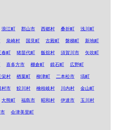
浪江町
郡山市
西郷村
桑折町
浅川町
市
泉崎村
国見町
古殿町
磐梯町
新地町
三春町
猪苗代町
飯舘村
須賀川市
矢吹町
町
喜多方市
棚倉町
鏡石町
広野町
天栄村
楢葉町
柳津町
二本松市
塙町
田村市
鮫川村
檜枝岐村
川内村
金山町
大熊町
福島市
昭和村
伊達市
玉川村
松市
会津美里町