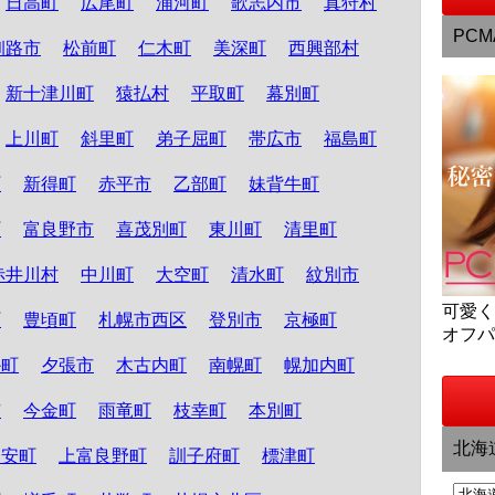
日高町
広尾町
浦河町
歌志内市
真狩村
PCM
釧路市
松前町
仁木町
美深町
西興部村
新十津川町
猿払村
平取町
幕別町
上川町
斜里町
弟子屈町
帯広市
福島町
町
新得町
赤平市
乙部町
妹背牛町
町
富良野市
喜茂別町
東川町
清里町
赤井川村
中川町
大空町
清水町
紋別市
可愛
町
豊頃町
札幌市西区
登別市
京極町
オフ
か町
夕張市
木古内町
南幌町
幌加内町
市
今金町
雨竜町
枝幸町
本別町
北海
知安町
上富良野町
訓子府町
標津町