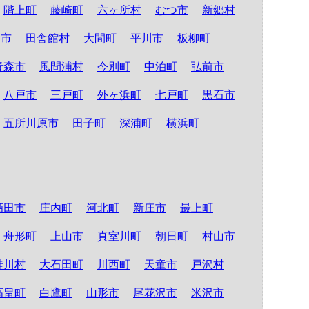
階上町
藤崎町
六ヶ所村
むつ市
新郷村
る市
田舎館村
大間町
平川市
板柳町
青森市
風間浦村
今別町
中泊町
弘前市
八戸市
三戸町
外ヶ浜町
七戸町
黒石市
五所川原市
田子町
深浦町
横浜町
酒田市
庄内町
河北町
新庄市
最上町
舟形町
上山市
真室川町
朝日町
村山市
鮭川村
大石田町
川西町
天童市
戸沢村
高畠町
白鷹町
山形市
尾花沢市
米沢市