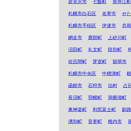
岩見沢市
七飯町
奈井江
札幌市白石区
名寄市
せ
札幌市手稲区
伊達市
共
網走市
鹿部町
上砂川町
沼田町
礼文町
陸別町
佐呂間町
芽室町
留萌市
札幌市中央区
中標津町
函館市
石狩市
泊村
占
長沼町
羽幌町
洞爺湖町
東神楽町
利尻富士町
釧
湧別町
音更町
稚内市