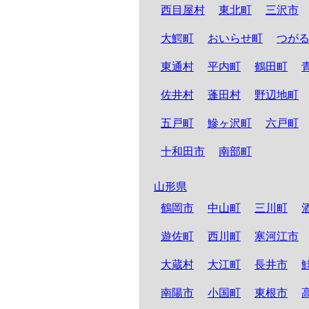
西目屋村
東北町
三沢市
大鰐町
おいらせ町
つが
東通村
平内町
鶴田町
佐井村
蓬田村
野辺地町
五戸町
鰺ヶ沢町
六戸町
十和田市
南部町
山形県
鶴岡市
中山町
三川町
遊佐町
西川町
寒河江市
大蔵村
大江町
長井市
南陽市
小国町
東根市