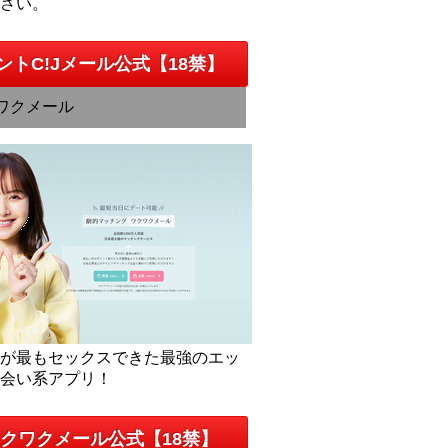
下さい。
ントC!Jメール公式【18禁】
ワクメール
人が最もセックスできた最強のエッ
出会い系アプリ！
クワクメール公式【18禁】