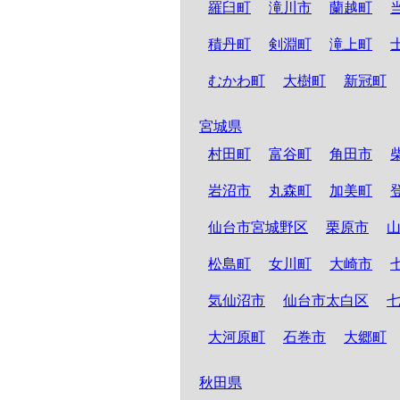
羅臼町
滝川市
蘭越町
積丹町
剣淵町
滝上町
むかわ町
大樹町
新冠町
宮城県
村田町
富谷町
角田市
岩沼市
丸森町
加美町
仙台市宮城野区
栗原市
松島町
女川町
大崎市
気仙沼市
仙台市太白区
大河原町
石巻市
大郷町
秋田県