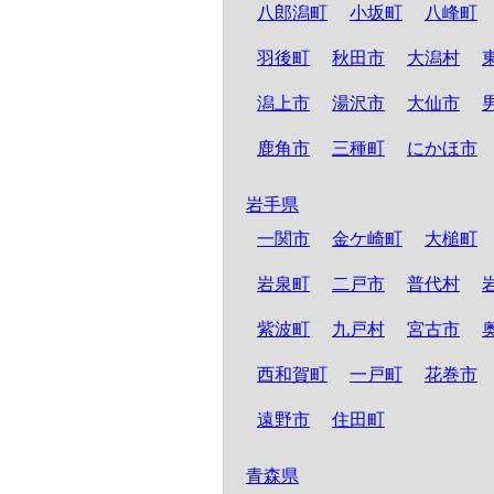
八郎潟町
小坂町
八峰町
羽後町
秋田市
大潟村
潟上市
湯沢市
大仙市
鹿角市
三種町
にかほ市
岩手県
一関市
金ケ崎町
大槌町
岩泉町
二戸市
普代村
紫波町
九戸村
宮古市
西和賀町
一戸町
花巻市
遠野市
住田町
青森県