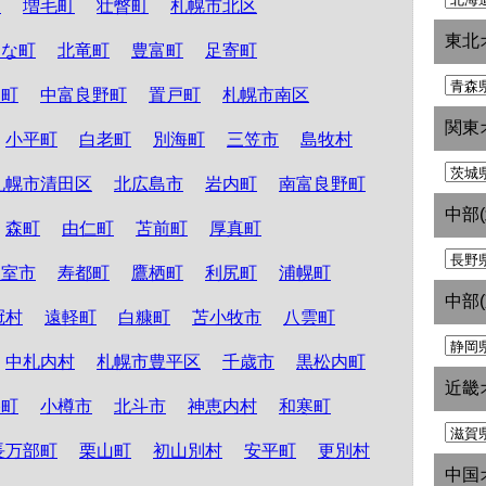
町
増毛町
壮瞥町
札幌市北区
東北
たな町
北竜町
豊富町
足寄町
和町
中富良野町
置戸町
札幌市南区
関東
小平町
白老町
別海町
三笠市
島牧村
札幌市清田区
北広島市
岩内町
南富良野町
中部
森町
由仁町
苫前町
厚真町
根室市
寿都町
鷹栖町
利尻町
浦幌町
中部
冠村
遠軽町
白糠町
苫小牧市
八雲町
中札内村
札幌市豊平区
千歳市
黒松内町
近畿
路町
小樽市
北斗市
神恵内村
和寒町
長万部町
栗山町
初山別村
安平町
更別村
中国