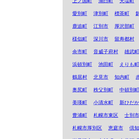
上ノ国町
浦臼町
天塩町
愛別町
津別町
標茶町
鹿追町
江別市
厚沢部町
様似町
深川市
留寿都村
余市町
音威子府村
雄武
浜頓別町
池田町
えりも
鶴居村
北見市
知内町
奥尻町
秩父別町
中頓別
美瑛町
小清水町
新ひだ
豊浦町
札幌市東区
士別
札幌市厚別区
恵庭市
倶