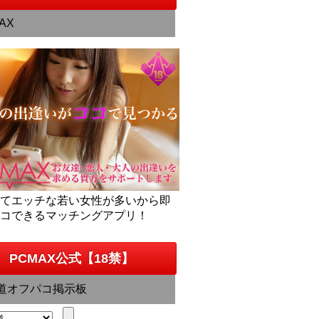
AX
くてエッチな若い女性が多いから即
パコできるマッチングアプリ！
PCMAX公式【18禁】
道オフパコ掲示板