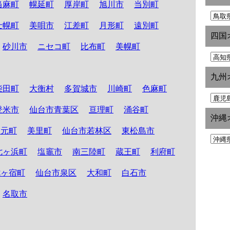
当麻町
幌延町
厚岸町
旭川市
当別町
士幌町
美唄市
江差町
月形町
遠別町
四国
砂川市
ニセコ町
比布町
美幌町
九州
柴田町
大衡村
多賀城市
川崎町
色麻町
登米市
仙台市青葉区
亘理町
涌谷町
沖縄
山元町
美里町
仙台市若林区
東松島市
七ヶ浜町
塩竈市
南三陸町
蔵王町
利府町
七ヶ宿町
仙台市泉区
大和町
白石市
名取市