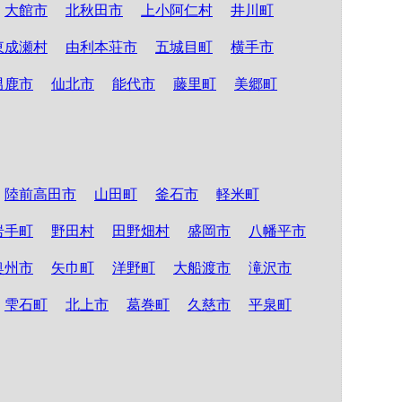
大館市
北秋田市
上小阿仁村
井川町
東成瀬村
由利本荘市
五城目町
横手市
男鹿市
仙北市
能代市
藤里町
美郷町
陸前高田市
山田町
釜石市
軽米町
岩手町
野田村
田野畑村
盛岡市
八幡平市
奥州市
矢巾町
洋野町
大船渡市
滝沢市
雫石町
北上市
葛巻町
久慈市
平泉町