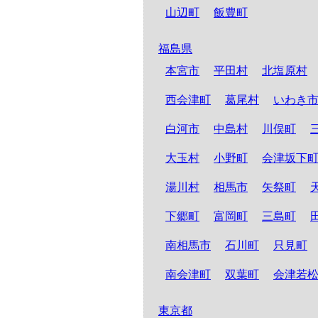
山辺町
飯豊町
福島県
本宮市
平田村
北塩原村
西会津町
葛尾村
いわき
白河市
中島村
川俣町
大玉村
小野町
会津坂下
湯川村
相馬市
矢祭町
下郷町
富岡町
三島町
南相馬市
石川町
只見町
南会津町
双葉町
会津若
東京都