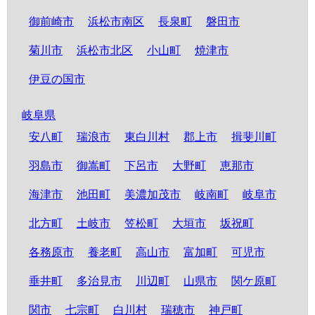
御前崎市
浜松市南区
長泉町
磐田市
菊川市
浜松市北区
小山町
焼津市
伊豆の国市
岐阜県
安八町
瑞浪市
東白川村
郡上市
揖斐川町
羽島市
御嵩町
下呂市
大野町
恵那市
海津市
池田町
美濃加茂市
岐南町
岐阜市
北方町
土岐市
笠松町
大垣市
坂祝町
各務原市
養老町
高山市
富加町
可児市
垂井町
多治見市
川辺町
山県市
関ケ原町
関市
七宗町
白川村
瑞穂市
神戸町