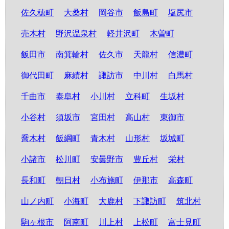
佐久穂町
大桑村
岡谷市
飯島町
塩尻市
売木村
野沢温泉村
軽井沢町
木曽町
飯田市
南箕輪村
佐久市
天龍村
信濃町
御代田町
麻績村
諏訪市
中川村
白馬村
千曲市
泰阜村
小川村
立科町
生坂村
小谷村
須坂市
宮田村
高山村
東御市
喬木村
飯綱町
青木村
山形村
坂城町
小諸市
松川町
安曇野市
豊丘村
栄村
長和町
朝日村
小布施町
伊那市
高森町
山ノ内町
小海町
大鹿村
下諏訪町
筑北村
駒ヶ根市
阿南町
川上村
上松町
富士見町