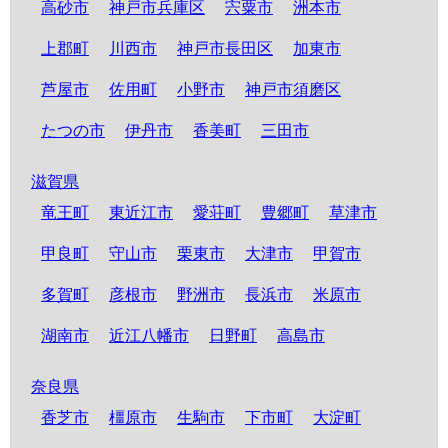
高砂市
神戸市兵庫区
宍粟市
洲本市
上郡町
川西市
神戸市長田区
加東市
芦屋市
佐用町
小野市
神戸市須磨区
たつの市
伊丹市
香美町
三田市
滋賀県
竜王町
東近江市
愛荘町
豊郷町
草津市
甲良町
守山市
栗東市
大津市
甲賀市
多賀町
彦根市
野洲市
長浜市
米原市
湖南市
近江八幡市
日野町
高島市
奈良県
香芝市
橿原市
生駒市
下市町
大淀町