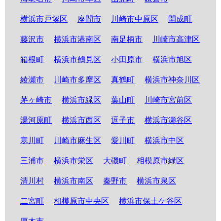
横浜市戸塚区
座間市
川崎市中原区
開成町
藤沢市
横浜市港南区
南足柄市
川崎市高津区
箱根町
横浜市鶴見区
小田原市
横浜市旭区
綾瀬市
川崎市多摩区
真鶴町
横浜市神奈川区
茅ヶ崎市
横浜市緑区
葉山町
川崎市宮前区
湯河原町
横浜市西区
逗子市
横浜市瀬谷区
寒川町
川崎市麻生区
愛川町
横浜市中区
三浦市
横浜市栄区
大磯町
相模原市緑区
清川村
横浜市南区
秦野市
横浜市泉区
二宮町
相模原市中央区
横浜市保土ケ谷区