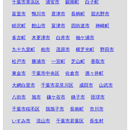
千葉市美浜区
浦安市
鋸南町
白子町
富里市
鴨川市
君津市
長柄町
習志野市
睦沢町
館山市
富津市
四街道市
神崎町
多古町
木更津市
白井市
袖ケ浦市
九十九里町
柏市
茂原市
横芝光町
野田市
松戸市
勝浦市
一宮町
芝山町
香取市
東金市
千葉市中央区
佐倉市
酒々井町
大網白里市
千葉市花見川区
成田市
山武市
八街市
旭市
鎌ケ谷市
銚子市
匝瑳市
千葉市稲毛区
我孫子市
長南町
市川市
いすみ市
流山市
千葉市若葉区
長生村