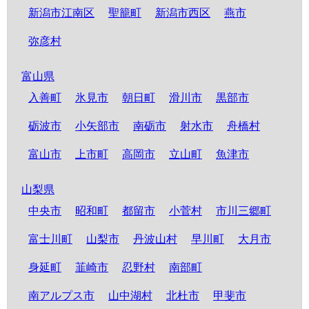
新潟市江南区
聖籠町
新潟市西区
燕市
弥彦村
富山県
入善町
氷見市
朝日町
滑川市
黒部市
砺波市
小矢部市
南砺市
射水市
舟橋村
富山市
上市町
高岡市
立山町
魚津市
山梨県
中央市
昭和町
都留市
小菅村
市川三郷町
富士川町
山梨市
丹波山村
早川町
大月市
身延町
韮崎市
忍野村
南部町
南アルプス市
山中湖村
北杜市
甲斐市