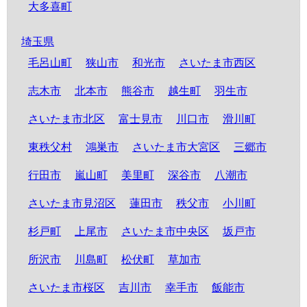
大多喜町
埼玉県
毛呂山町
狭山市
和光市
さいたま市西区
志木市
北本市
熊谷市
越生町
羽生市
さいたま市北区
富士見市
川口市
滑川町
東秩父村
鴻巣市
さいたま市大宮区
三郷市
行田市
嵐山町
美里町
深谷市
八潮市
さいたま市見沼区
蓮田市
秩父市
小川町
杉戸町
上尾市
さいたま市中央区
坂戸市
所沢市
川島町
松伏町
草加市
さいたま市桜区
吉川市
幸手市
飯能市