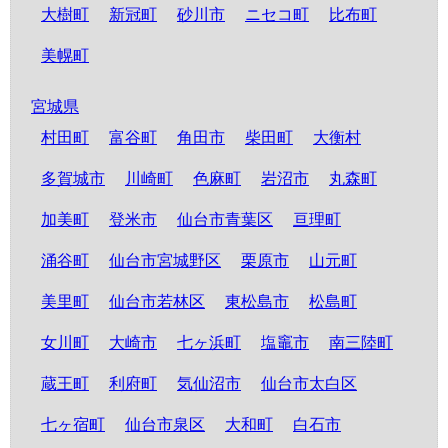
大樹町
新冠町
砂川市
ニセコ町
比布町
美幌町
宮城県
村田町
富谷町
角田市
柴田町
大衡村
多賀城市
川崎町
色麻町
岩沼市
丸森町
加美町
登米市
仙台市青葉区
亘理町
涌谷町
仙台市宮城野区
栗原市
山元町
美里町
仙台市若林区
東松島市
松島町
女川町
大崎市
七ヶ浜町
塩竈市
南三陸町
蔵王町
利府町
気仙沼市
仙台市太白区
七ヶ宿町
仙台市泉区
大和町
白石市