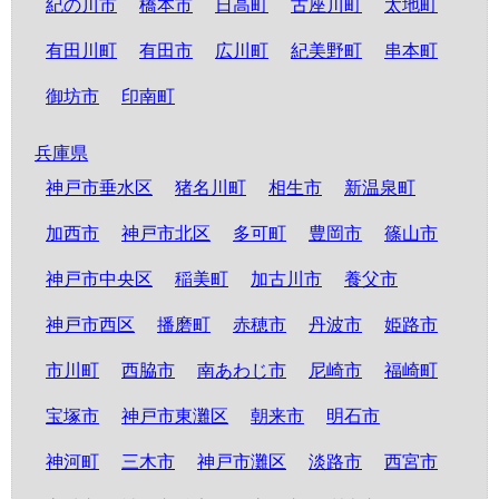
紀の川市
橋本市
日高町
古座川町
太地町
有田川町
有田市
広川町
紀美野町
串本町
御坊市
印南町
兵庫県
神戸市垂水区
猪名川町
相生市
新温泉町
加西市
神戸市北区
多可町
豊岡市
篠山市
神戸市中央区
稲美町
加古川市
養父市
神戸市西区
播磨町
赤穂市
丹波市
姫路市
市川町
西脇市
南あわじ市
尼崎市
福崎町
宝塚市
神戸市東灘区
朝来市
明石市
神河町
三木市
神戸市灘区
淡路市
西宮市