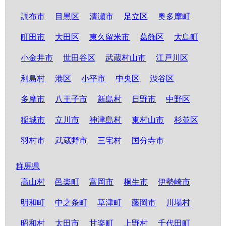
調布市
目黒区
清瀬市
足立区
奥多摩町
町田市
大田区
東久留米市
葛飾区
大島町
小金井市
世田谷区
武蔵村山市
江戸川区
利島村
港区
小平市
中央区
渋谷区
多摩市
八王子市
新島村
日野市
中野区
稲城市
立川市
神津島村
東村山市
杉並区
羽村市
武蔵野市
三宅村
国分寺市
群馬県
高山村
邑楽町
富岡市
桐生市
伊勢崎市
明和町
中之条町
草津町
藤岡市
川場村
昭和村
太田市
甘楽町
上野村
千代田町