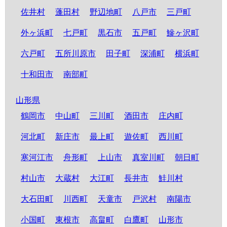
佐井村
蓬田村
野辺地町
八戸市
三戸町
外ヶ浜町
七戸町
黒石市
五戸町
鰺ヶ沢町
六戸町
五所川原市
田子町
深浦町
横浜町
十和田市
南部町
山形県
鶴岡市
中山町
三川町
酒田市
庄内町
河北町
新庄市
最上町
遊佐町
西川町
寒河江市
舟形町
上山市
真室川町
朝日町
村山市
大蔵村
大江町
長井市
鮭川村
大石田町
川西町
天童市
戸沢村
南陽市
小国町
東根市
高畠町
白鷹町
山形市