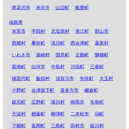
尾花沢市
米沢市
山辺町
飯豊町
福島県
本宮市
平田村
北塩原村
浪江町
郡山市
西郷村
桑折町
浅川町
西会津町
葛尾村
いわき市
泉崎村
国見町
古殿町
磐梯町
新地町
白河市
中島村
川俣町
三春町
猪苗代町
飯舘村
須賀川市
矢吹町
大玉村
小野町
会津坂下町
喜多方市
棚倉町
鏡石町
広野町
湯川村
相馬市
矢祭町
天栄村
楢葉町
柳津町
二本松市
塙町
下郷町
富岡町
三島町
田村市
鮫川村