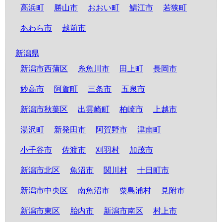
高浜町
勝山市
おおい町
鯖江市
若狭町
あわら市
越前市
新潟県
新潟市西蒲区
糸魚川市
田上町
長岡市
妙高市
阿賀町
三条市
五泉市
新潟市秋葉区
出雲崎町
柏崎市
上越市
湯沢町
新発田市
阿賀野市
津南町
小千谷市
佐渡市
刈羽村
加茂市
新潟市北区
魚沼市
関川村
十日町市
新潟市中央区
南魚沼市
粟島浦村
見附市
新潟市東区
胎内市
新潟市南区
村上市