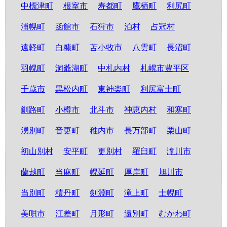
中標津町
根室市
寿都町
鷹栖町
利尻町
浦幌町
函館市
石狩市
泊村
占冠村
遠軽町
白糠町
苫小牧市
八雲町
長沼町
羽幌町
洞爺湖町
中札内村
札幌市豊平区
千歳市
黒松内町
東神楽町
利尻富士町
釧路町
小樽市
北斗市
神恵内村
和寒町
湧別町
音更町
稚内市
長万部町
栗山町
初山別村
安平町
更別村
羅臼町
滝川市
蘭越町
当麻町
幌延町
厚岸町
旭川市
当別町
積丹町
剣淵町
滝上町
士幌町
美唄市
江差町
月形町
遠別町
むかわ町