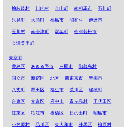
檜枝岐村
川内村
金山町
南相馬市
石川町
只見町
大熊町
福島市
昭和村
伊達市
玉川村
南会津町
双葉町
会津若松市
会津美里町
東京都
豊島区
あきる野市
三鷹市
御蔵島村
国立市
新宿区
北区
西東京市
青梅市
八丈町
墨田区
福生市
荒川区
瑞穂町
台東区
文京区
府中市
青ヶ島村
千代田区
江東区
狛江市
板橋区
日の出町
昭島市
小笠原村
品川区
東大和市
練馬区
檜原村