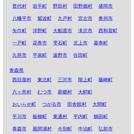
普代村
岩手町
野田村
田野畑村
盛岡市
八幡平市
紫波町
九戸村
宮古市
奥州市
矢巾町
洋野町
大船渡市
滝沢市
西和賀町
一戸町
花巻市
雫石町
北上市
葛巻町
久慈市
平泉町
遠野市
住田町
青森県
西目屋村
東北町
三沢市
階上町
藤崎町
六ヶ所村
むつ市
新郷村
大鰐町
おいらせ町
つがる市
田舎館村
大間町
平川市
板柳町
東通村
平内町
鶴田町
青森市
風間浦村
今別町
中泊町
弘前市