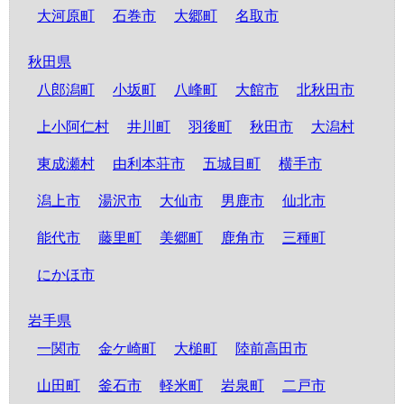
大河原町
石巻市
大郷町
名取市
秋田県
八郎潟町
小坂町
八峰町
大館市
北秋田市
上小阿仁村
井川町
羽後町
秋田市
大潟村
東成瀬村
由利本荘市
五城目町
横手市
潟上市
湯沢市
大仙市
男鹿市
仙北市
能代市
藤里町
美郷町
鹿角市
三種町
にかほ市
岩手県
一関市
金ケ崎町
大槌町
陸前高田市
山田町
釜石市
軽米町
岩泉町
二戸市