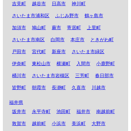
吉見町
越谷市
日高市
神川町
さいたま市浦和区
ふじみ野市
鶴ヶ島市
加須市
鳩山町
蕨市
寄居町
上里町
さいたま市南区
白岡市
本庄市
ときがわ町
戸田市
宮代町
新座市
さいたま市緑区
伊奈町
東松山市
横瀬町
入間市
小鹿野町
桶川市
さいたま市岩槻区
三芳町
春日部市
皆野町
朝霞市
長瀞町
久喜市
川越市
福井県
坂井市
永平寺町
池田町
福井市
南越前町
敦賀市
越前町
小浜市
美浜町
大野市