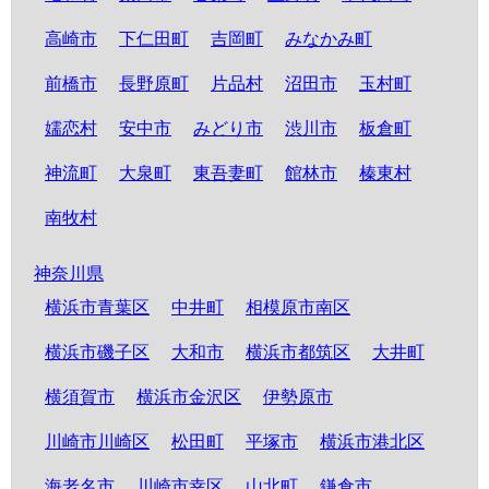
高崎市
下仁田町
吉岡町
みなかみ町
前橋市
長野原町
片品村
沼田市
玉村町
嬬恋村
安中市
みどり市
渋川市
板倉町
神流町
大泉町
東吾妻町
館林市
榛東村
南牧村
神奈川県
横浜市青葉区
中井町
相模原市南区
横浜市磯子区
大和市
横浜市都筑区
大井町
横須賀市
横浜市金沢区
伊勢原市
川崎市川崎区
松田町
平塚市
横浜市港北区
海老名市
川崎市幸区
山北町
鎌倉市