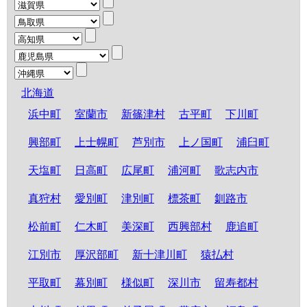
北海道
浜中町
室蘭市
新篠津村
古平町
下川町
興部町
上士幌町
芦別市
上ノ国町
浦臼町
天塩町
日高町
広尾町
浦河町
歌志内市
真狩村
愛別町
津別町
標茶町
釧路市
松前町
仁木町
美深町
西興部村
鹿追町
江別市
厚沢部町
新十津川町
猿払村
平取町
幕別町
様似町
深川市
留寿都村