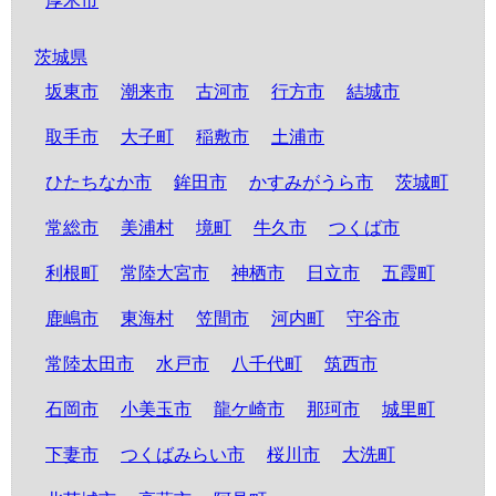
厚木市
茨城県
坂東市
潮来市
古河市
行方市
結城市
取手市
大子町
稲敷市
土浦市
ひたちなか市
鉾田市
かすみがうら市
茨城町
常総市
美浦村
境町
牛久市
つくば市
利根町
常陸大宮市
神栖市
日立市
五霞町
鹿嶋市
東海村
笠間市
河内町
守谷市
常陸太田市
水戸市
八千代町
筑西市
石岡市
小美玉市
龍ケ崎市
那珂市
城里町
下妻市
つくばみらい市
桜川市
大洗町