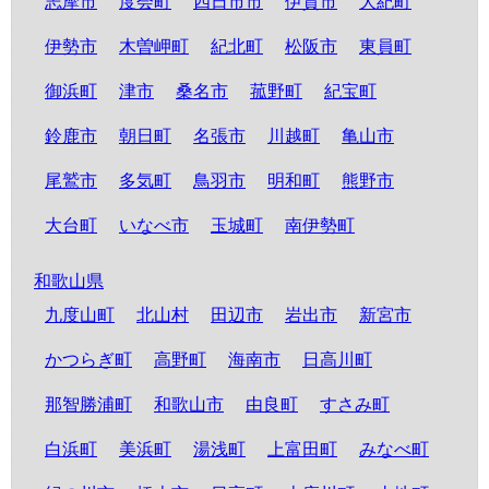
志摩市
度会町
四日市市
伊賀市
大紀町
伊勢市
木曽岬町
紀北町
松阪市
東員町
御浜町
津市
桑名市
菰野町
紀宝町
鈴鹿市
朝日町
名張市
川越町
亀山市
尾鷲市
多気町
鳥羽市
明和町
熊野市
大台町
いなべ市
玉城町
南伊勢町
和歌山県
九度山町
北山村
田辺市
岩出市
新宮市
かつらぎ町
高野町
海南市
日高川町
那智勝浦町
和歌山市
由良町
すさみ町
白浜町
美浜町
湯浅町
上富田町
みなべ町