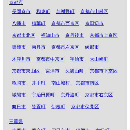
京都府
長岡京市
和束町
与謝野町
京都市山科区
八幡市
精華町
京都市西京区
京田辺市
京都市北区
福知山市
京丹後市
京都市上京区
舞鶴市
南丹市
京都市左京区
綾部市
木津川市
京都市中京区
宇治市
大山崎町
京都市東山区
宮津市
久御山町
京都市下京区
亀岡市
井手町
南山城村
京都市南区
城陽市
宇治田原町
京丹波町
京都市右京区
向日市
笠置町
伊根町
京都市伏見区
三重県