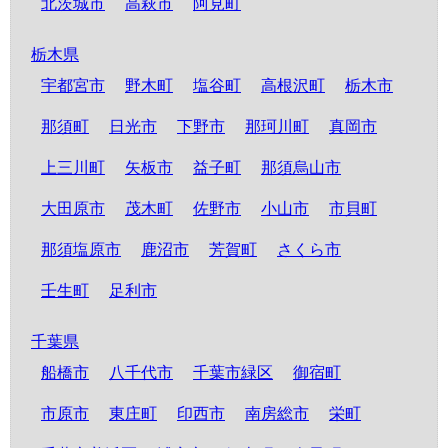
北茨城市
高萩市
阿見町
栃木県
宇都宮市
野木町
塩谷町
高根沢町
栃木市
那須町
日光市
下野市
那珂川町
真岡市
上三川町
矢板市
益子町
那須烏山市
大田原市
茂木町
佐野市
小山市
市貝町
那須塩原市
鹿沼市
芳賀町
さくら市
壬生町
足利市
千葉県
船橋市
八千代市
千葉市緑区
御宿町
市原市
東庄町
印西市
南房総市
栄町