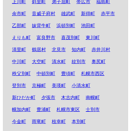
上川町
斜里町
弟子屈町
帯広市
福島町
余市町
音威子府村
雄武町
新得町
赤平市
乙部町
妹背牛町
浜頓別町
池田町
えりも町
富良野市
喜茂別町
東川町
清里町
鶴居村
北見市
知内町
赤井川村
中川町
大空町
清水町
紋別市
奥尻町
秩父別町
中頓別町
豊頃町
札幌市西区
登別市
京極町
美瑛町
小清水町
新ひだか町
夕張市
木古内町
南幌町
幌加内町
豊浦町
札幌市東区
士別市
今金町
雨竜町
枝幸町
本別町