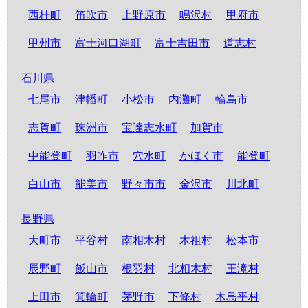
西桂町
笛吹市
上野原市
鳴沢村
甲府市
甲州市
富士河口湖町
富士吉田市
道志村
石川県
七尾市
津幡町
小松市
内灘町
輪島市
志賀町
珠洲市
宝達志水町
加賀市
中能登町
羽咋市
穴水町
かほく市
能登町
白山市
能美市
野々市市
金沢市
川北町
長野県
大町市
平谷村
南相木村
木祖村
松本市
辰野町
飯山市
根羽村
北相木村
王滝村
上田市
箕輪町
茅野市
下條村
木島平村