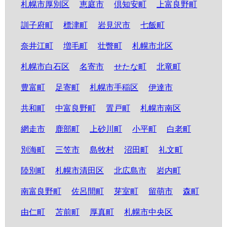
札幌市厚別区
恵庭市
倶知安町
上富良野町
訓子府町
標津町
岩見沢市
七飯町
奈井江町
増毛町
壮瞥町
札幌市北区
札幌市白石区
名寄市
せたな町
北竜町
豊富町
足寄町
札幌市手稲区
伊達市
共和町
中富良野町
置戸町
札幌市南区
網走市
鹿部町
上砂川町
小平町
白老町
別海町
三笠市
島牧村
沼田町
礼文町
陸別町
札幌市清田区
北広島市
岩内町
南富良野町
佐呂間町
芽室町
留萌市
森町
由仁町
苫前町
厚真町
札幌市中央区