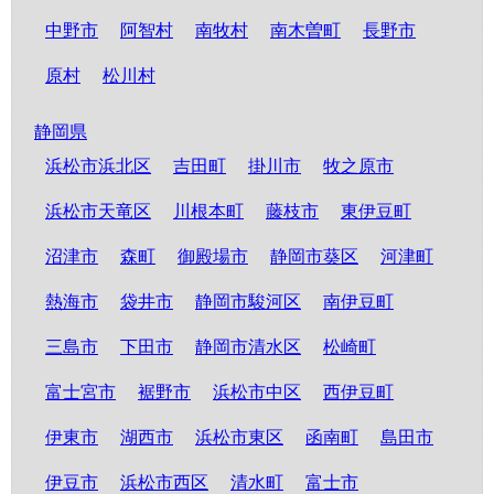
中野市
阿智村
南牧村
南木曽町
長野市
原村
松川村
静岡県
浜松市浜北区
吉田町
掛川市
牧之原市
浜松市天竜区
川根本町
藤枝市
東伊豆町
沼津市
森町
御殿場市
静岡市葵区
河津町
熱海市
袋井市
静岡市駿河区
南伊豆町
三島市
下田市
静岡市清水区
松崎町
富士宮市
裾野市
浜松市中区
西伊豆町
伊東市
湖西市
浜松市東区
函南町
島田市
伊豆市
浜松市西区
清水町
富士市