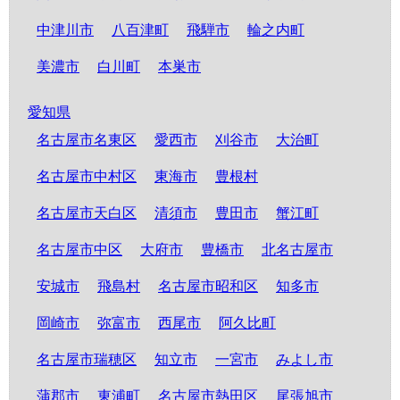
中津川市
八百津町
飛騨市
輪之内町
美濃市
白川町
本巣市
愛知県
名古屋市名東区
愛西市
刈谷市
大治町
名古屋市中村区
東海市
豊根村
名古屋市天白区
清須市
豊田市
蟹江町
名古屋市中区
大府市
豊橋市
北名古屋市
安城市
飛島村
名古屋市昭和区
知多市
岡崎市
弥富市
西尾市
阿久比町
名古屋市瑞穂区
知立市
一宮市
みよし市
蒲郡市
東浦町
名古屋市熱田区
尾張旭市