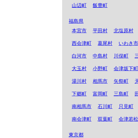
山辺町
飯豊町
福島県
本宮市
平田村
北塩原村
西会津町
葛尾村
いわき
白河市
中島村
川俣町
大玉村
小野町
会津坂下
湯川村
相馬市
矢祭町
下郷町
富岡町
三島町
南相馬市
石川町
只見町
南会津町
双葉町
会津若
東京都