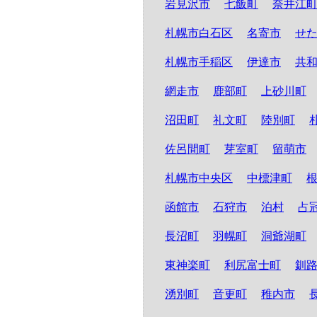
岩見沢市
七飯町
奈井江
札幌市白石区
名寄市
せ
札幌市手稲区
伊達市
共
網走市
鹿部町
上砂川町
沼田町
礼文町
陸別町
佐呂間町
芽室町
留萌市
札幌市中央区
中標津町
函館市
石狩市
泊村
占
長沼町
羽幌町
洞爺湖町
東神楽町
利尻富士町
釧
湧別町
音更町
稚内市