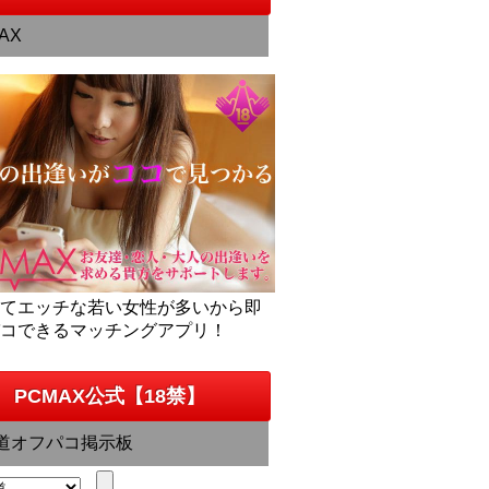
AX
くてエッチな若い女性が多いから即
パコできるマッチングアプリ！
PCMAX公式【18禁】
道オフパコ掲示板