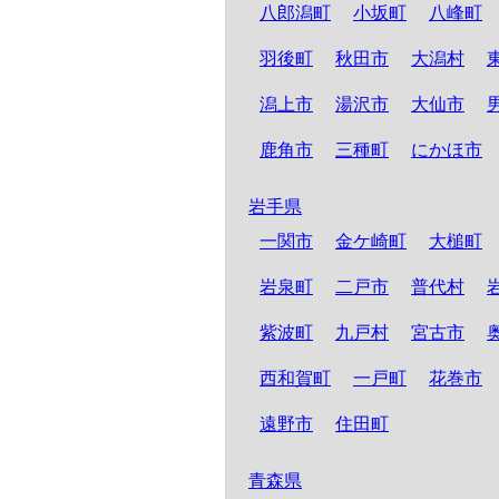
八郎潟町
小坂町
八峰町
羽後町
秋田市
大潟村
潟上市
湯沢市
大仙市
鹿角市
三種町
にかほ市
岩手県
一関市
金ケ崎町
大槌町
岩泉町
二戸市
普代村
紫波町
九戸村
宮古市
西和賀町
一戸町
花巻市
遠野市
住田町
青森県