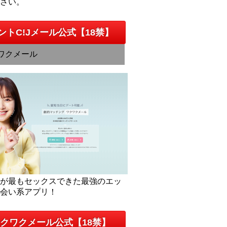
下さい。
ントC!Jメール公式【18禁】
ワクメール
人が最もセックスできた最強のエッ
出会い系アプリ！
クワクメール公式【18禁】