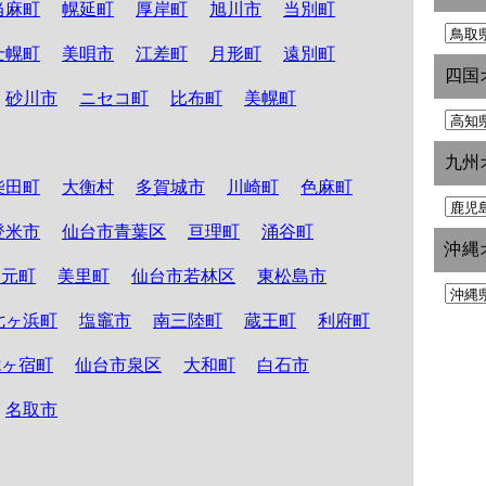
当麻町
幌延町
厚岸町
旭川市
当別町
士幌町
美唄市
江差町
月形町
遠別町
四国
砂川市
ニセコ町
比布町
美幌町
九州
柴田町
大衡村
多賀城市
川崎町
色麻町
登米市
仙台市青葉区
亘理町
涌谷町
沖縄
山元町
美里町
仙台市若林区
東松島市
七ヶ浜町
塩竈市
南三陸町
蔵王町
利府町
七ヶ宿町
仙台市泉区
大和町
白石市
名取市