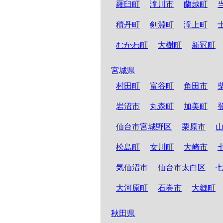
羅臼町
滝川市
蘭越町
積丹町
剣淵町
滝上町
むかわ町
大樹町
新冠町
宮城県
村田町
富谷町
角田市
岩沼市
丸森町
加美町
仙台市宮城野区
栗原市
松島町
女川町
大崎市
気仙沼市
仙台市太白区
大河原町
石巻市
大郷町
秋田県