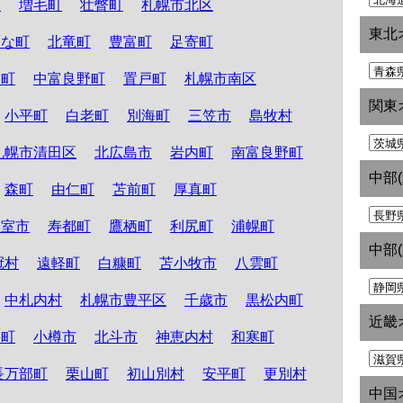
町
増毛町
壮瞥町
札幌市北区
東北
たな町
北竜町
豊富町
足寄町
和町
中富良野町
置戸町
札幌市南区
関東
小平町
白老町
別海町
三笠市
島牧村
札幌市清田区
北広島市
岩内町
南富良野町
中部
森町
由仁町
苫前町
厚真町
根室市
寿都町
鷹栖町
利尻町
浦幌町
中部
冠村
遠軽町
白糠町
苫小牧市
八雲町
中札内村
札幌市豊平区
千歳市
黒松内町
近畿
路町
小樽市
北斗市
神恵内村
和寒町
長万部町
栗山町
初山別村
安平町
更別村
中国