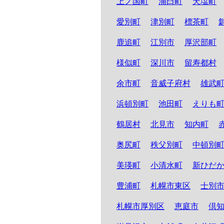
上ノ国町
浦臼町
天塩町
愛別町
津別町
標茶町
鹿追町
江別市
厚沢部町
様似町
深川市
留寿都村
余市町
音威子府村
雄武
浜頓別町
池田町
えりも
鶴居村
北見市
知内町
奥尻町
秩父別町
中頓別
美瑛町
小清水町
新ひだ
豊浦町
札幌市東区
士別
札幌市厚別区
恵庭市
倶