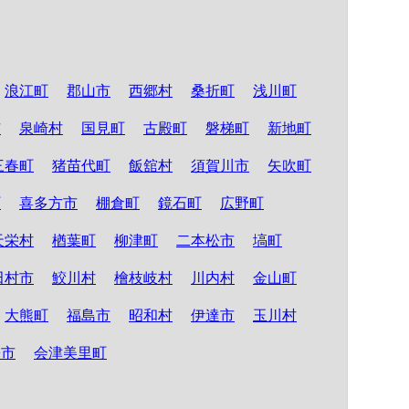
浪江町
郡山市
西郷村
桑折町
浅川町
市
泉崎村
国見町
古殿町
磐梯町
新地町
三春町
猪苗代町
飯舘村
須賀川市
矢吹町
町
喜多方市
棚倉町
鏡石町
広野町
天栄村
楢葉町
柳津町
二本松市
塙町
田村市
鮫川村
檜枝岐村
川内村
金山町
大熊町
福島市
昭和村
伊達市
玉川村
松市
会津美里町