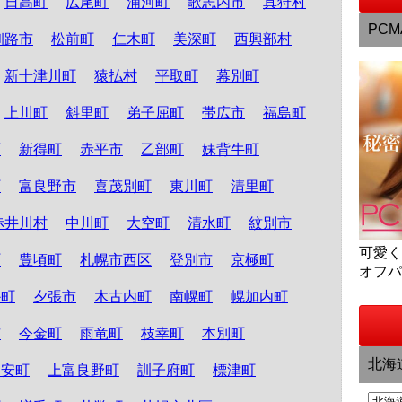
日高町
広尾町
浦河町
歌志内市
真狩村
PCM
釧路市
松前町
仁木町
美深町
西興部村
新十津川町
猿払村
平取町
幕別町
上川町
斜里町
弟子屈町
帯広市
福島町
町
新得町
赤平市
乙部町
妹背牛町
町
富良野市
喜茂別町
東川町
清里町
赤井川村
中川町
大空町
清水町
紋別市
可愛
町
豊頃町
札幌市西区
登別市
京極町
オフ
か町
夕張市
木古内町
南幌町
幌加内町
市
今金町
雨竜町
枝幸町
本別町
北海
知安町
上富良野町
訓子府町
標津町