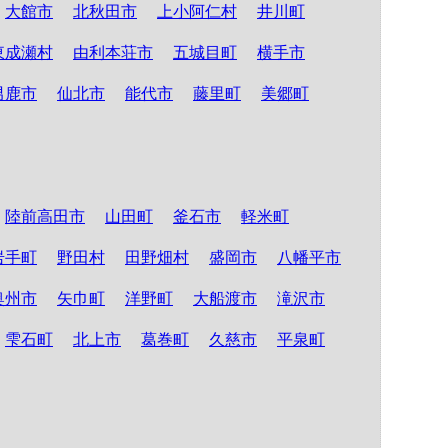
大館市
北秋田市
上小阿仁村
井川町
東成瀬村
由利本荘市
五城目町
横手市
男鹿市
仙北市
能代市
藤里町
美郷町
陸前高田市
山田町
釜石市
軽米町
岩手町
野田村
田野畑村
盛岡市
八幡平市
奥州市
矢巾町
洋野町
大船渡市
滝沢市
雫石町
北上市
葛巻町
久慈市
平泉町