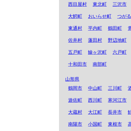
西目屋村
東北町
三沢市
大鰐町
おいらせ町
つが
東通村
平内町
鶴田町
佐井村
蓬田村
野辺地町
五戸町
鰺ヶ沢町
六戸町
十和田市
南部町
山形県
鶴岡市
中山町
三川町
遊佐町
西川町
寒河江市
大蔵村
大江町
長井市
南陽市
小国町
東根市