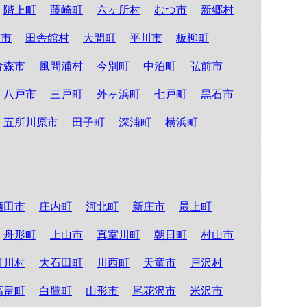
階上町
藤崎町
六ヶ所村
むつ市
新郷村
る市
田舎館村
大間町
平川市
板柳町
青森市
風間浦村
今別町
中泊町
弘前市
八戸市
三戸町
外ヶ浜町
七戸町
黒石市
五所川原市
田子町
深浦町
横浜町
酒田市
庄内町
河北町
新庄市
最上町
舟形町
上山市
真室川町
朝日町
村山市
鮭川村
大石田町
川西町
天童市
戸沢村
高畠町
白鷹町
山形市
尾花沢市
米沢市