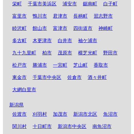
栄町
千葉市美浜区
浦安市
鋸南町
白子町
富里市
鴨川市
君津市
長柄町
習志野市
睦沢町
館山市
富津市
四街道市
神崎町
多古町
木更津市
白井市
袖ケ浦市
九十九里町
柏市
茂原市
横芝光町
野田市
松戸市
勝浦市
一宮町
芝山町
香取市
東金市
千葉市中央区
佐倉市
酒々井町
大網白里市
新潟県
佐渡市
刈羽村
加茂市
新潟市北区
魚沼市
関川村
十日町市
新潟市中央区
南魚沼市