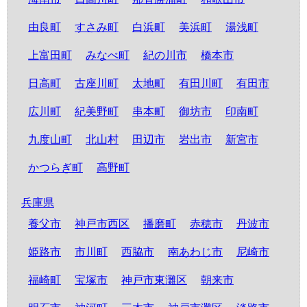
由良町
すさみ町
白浜町
美浜町
湯浅町
上富田町
みなべ町
紀の川市
橋本市
日高町
古座川町
太地町
有田川町
有田市
広川町
紀美野町
串本町
御坊市
印南町
九度山町
北山村
田辺市
岩出市
新宮市
かつらぎ町
高野町
兵庫県
養父市
神戸市西区
播磨町
赤穂市
丹波市
姫路市
市川町
西脇市
南あわじ市
尼崎市
福崎町
宝塚市
神戸市東灘区
朝来市