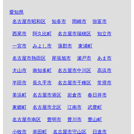
愛知県
名古屋市昭和区
知多市
岡崎市
弥富市
西尾市
阿久比町
名古屋市瑞穂区
知立市
一宮市
みよし市
蒲郡市
東浦町
名古屋市熱田区
尾張旭市
瀬戸市
あま市
犬山市
南知多町
名古屋市中川区
高浜市
半田市
長久手市
名古屋市千種区
常滑市
美浜町
名古屋市港区
岩倉市
春日井市
東郷町
名古屋市北区
江南市
武豊町
名古屋市南区
豊明市
豊川市
豊山町
小牧市
幸田町
名古屋市守山区
日進市