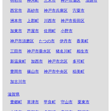
明石市
神河町
三木市
神戸市灘区
淡路市
西宮市
高砂市
神戸市兵庫区
宍粟市
洲本市
上郡町
川西市
神戸市長田区
加東市
芦屋市
佐用町
小野市
神戸市須磨区
たつの市
伊丹市
香美町
三田市
神戸市垂水区
猪名川町
相生市
新温泉町
加西市
神戸市北区
多可町
豊岡市
篠山市
神戸市中央区
稲美町
加古川市
滋賀県
豊郷町
草津市
甲良町
守山市
栗東市