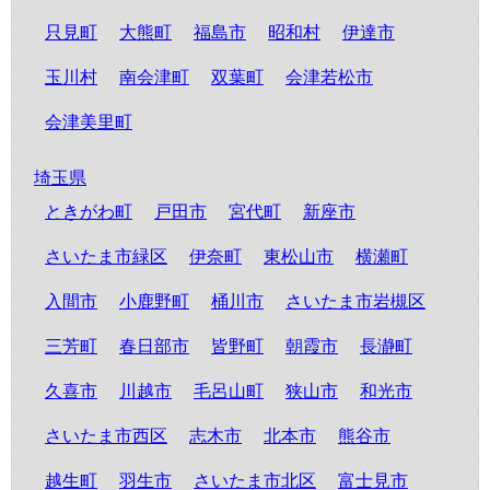
只見町
大熊町
福島市
昭和村
伊達市
玉川村
南会津町
双葉町
会津若松市
会津美里町
埼玉県
ときがわ町
戸田市
宮代町
新座市
さいたま市緑区
伊奈町
東松山市
横瀬町
入間市
小鹿野町
桶川市
さいたま市岩槻区
三芳町
春日部市
皆野町
朝霞市
長瀞町
久喜市
川越市
毛呂山町
狭山市
和光市
さいたま市西区
志木市
北本市
熊谷市
越生町
羽生市
さいたま市北区
富士見市