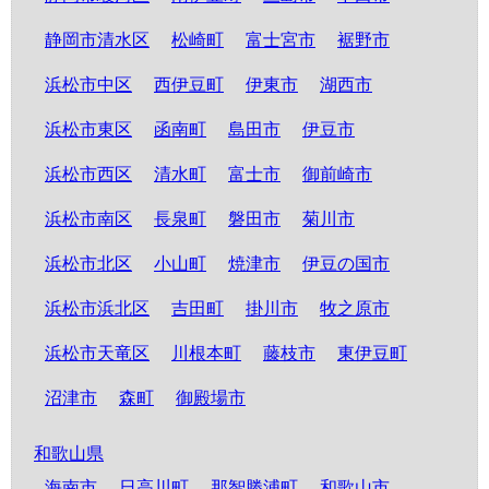
静岡市清水区
松崎町
富士宮市
裾野市
浜松市中区
西伊豆町
伊東市
湖西市
浜松市東区
函南町
島田市
伊豆市
浜松市西区
清水町
富士市
御前崎市
浜松市南区
長泉町
磐田市
菊川市
浜松市北区
小山町
焼津市
伊豆の国市
浜松市浜北区
吉田町
掛川市
牧之原市
浜松市天竜区
川根本町
藤枝市
東伊豆町
沼津市
森町
御殿場市
和歌山県
海南市
日高川町
那智勝浦町
和歌山市