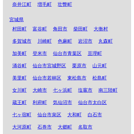
奈井江町
増毛町
壮瞥町
宮城県
村田町
富谷町
角田市
柴田町
大衡村
多賀城市
川崎町
色麻町
岩沼市
丸森町
加美町
登米市
仙台市青葉区
亘理町
涌谷町
仙台市宮城野区
栗原市
山元町
美里町
仙台市若林区
東松島市
松島町
女川町
大崎市
七ヶ浜町
塩竈市
南三陸町
蔵王町
利府町
気仙沼市
仙台市太白区
七ヶ宿町
仙台市泉区
大和町
白石市
大河原町
石巻市
大郷町
名取市