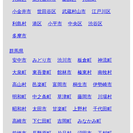
小金井市
世田谷区
武蔵村山市
江戸川区
利島村
港区
小平市
中央区
渋谷区
多摩市
群馬県
安中市
みどり市
渋川市
板倉町
神流町
大泉町
東吾妻町
館林市
榛東村
南牧村
高山村
邑楽町
富岡市
桐生市
伊勢崎市
明和町
中之条町
草津町
藤岡市
川場村
昭和村
太田市
甘楽町
上野村
千代田町
高崎市
下仁田町
吉岡町
みなかみ町