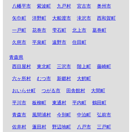
八幡平市
紫波町
九戸村
宮古市
奥州市
矢巾町
洋野町
大船渡市
滝沢市
西和賀町
一戸町
花巻市
雫石町
北上市
葛巻町
久慈市
平泉町
遠野市
住田町
青森県
西目屋村
東北町
三沢市
階上町
藤崎町
六ヶ所村
むつ市
新郷村
大鰐町
おいらせ町
つがる市
田舎館村
大間町
平川市
板柳町
東通村
平内町
鶴田町
青森市
風間浦村
今別町
中泊町
弘前市
佐井村
蓬田村
野辺地町
八戸市
三戸町