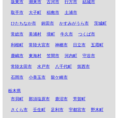
坂東市
潮来市
古河市
行方市
結城市
取手市
大子町
稲敷市
土浦市
ひたちなか市
鉾田市
かすみがうら市
茨城町
常総市
美浦村
境町
牛久市
つくば市
利根町
常陸大宮市
神栖市
日立市
五霞町
鹿嶋市
東海村
笠間市
河内町
守谷市
常陸太田市
水戸市
八千代町
筑西市
石岡市
小美玉市
龍ケ崎市
栃木県
市貝町
那須塩原市
鹿沼市
芳賀町
さくら市
壬生町
足利市
宇都宮市
野木町