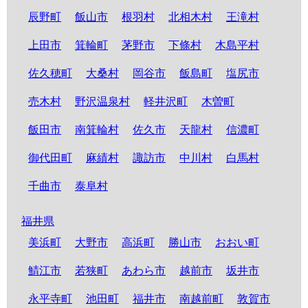
辰野町
飯山市
根羽村
北相木村
王滝村
上田市
箕輪町
茅野市
下條村
木島平村
佐久穂町
大桑村
岡谷市
飯島町
塩尻市
売木村
野沢温泉村
軽井沢町
木曽町
飯田市
南箕輪村
佐久市
天龍村
信濃町
御代田町
麻績村
諏訪市
中川村
白馬村
千曲市
泰阜村
福井県
美浜町
大野市
高浜町
勝山市
おおい町
鯖江市
若狭町
あわら市
越前市
坂井市
永平寺町
池田町
福井市
南越前町
敦賀市