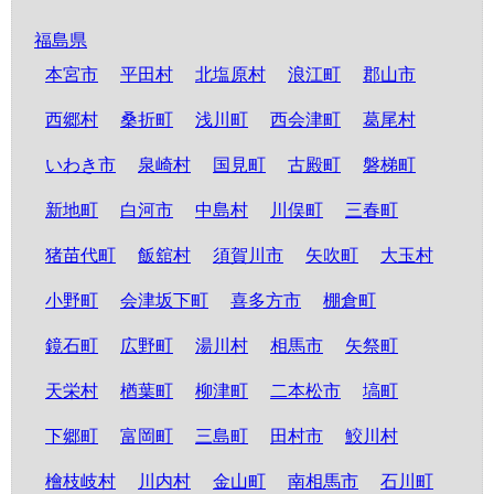
福島県
本宮市
平田村
北塩原村
浪江町
郡山市
西郷村
桑折町
浅川町
西会津町
葛尾村
いわき市
泉崎村
国見町
古殿町
磐梯町
新地町
白河市
中島村
川俣町
三春町
猪苗代町
飯舘村
須賀川市
矢吹町
大玉村
小野町
会津坂下町
喜多方市
棚倉町
鏡石町
広野町
湯川村
相馬市
矢祭町
天栄村
楢葉町
柳津町
二本松市
塙町
下郷町
富岡町
三島町
田村市
鮫川村
檜枝岐村
川内村
金山町
南相馬市
石川町