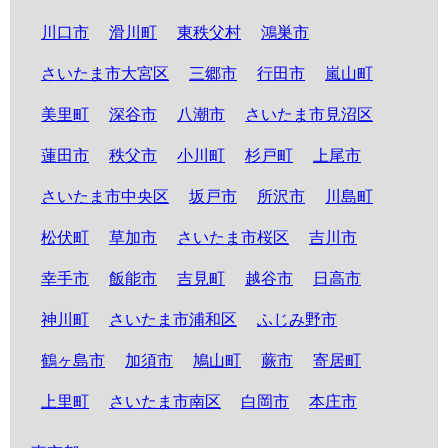
川口市
滑川町
東秩父村
鴻巣市
さいたま市大宮区
三郷市
行田市
嵐山町
美里町
深谷市
八潮市
さいたま市見沼区
蓮田市
秩父市
小川町
杉戸町
上尾市
さいたま市中央区
坂戸市
所沢市
川島町
松伏町
草加市
さいたま市桜区
吉川市
幸手市
飯能市
吉見町
越谷市
日高市
神川町
さいたま市浦和区
ふじみ野市
鶴ヶ島市
加須市
鳩山町
蕨市
寄居町
上里町
さいたま市南区
白岡市
本庄市