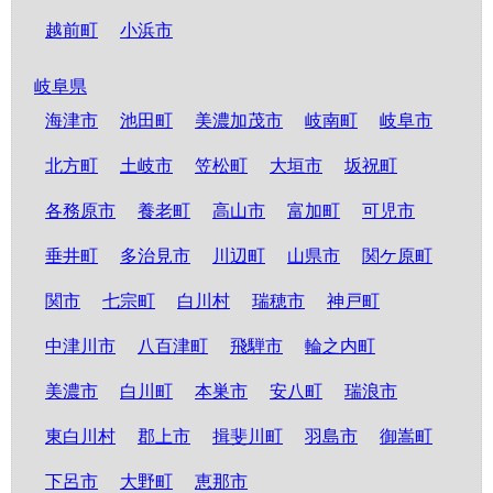
越前町
小浜市
岐阜県
海津市
池田町
美濃加茂市
岐南町
岐阜市
北方町
土岐市
笠松町
大垣市
坂祝町
各務原市
養老町
高山市
富加町
可児市
垂井町
多治見市
川辺町
山県市
関ケ原町
関市
七宗町
白川村
瑞穂市
神戸町
中津川市
八百津町
飛騨市
輪之内町
美濃市
白川町
本巣市
安八町
瑞浪市
東白川村
郡上市
揖斐川町
羽島市
御嵩町
下呂市
大野町
恵那市