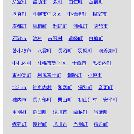
芽室町
留萌市
森町
由仁町
苫前町
厚真町
札幌市中央区
中標津町
根室市
寿都町
鷹栖町
利尻町
浦幌町
函館市
石狩市
泊村
占冠村
遠軽町
白糠町
苫小牧市
八雲町
長沼町
羽幌町
洞爺湖町
中札内村
札幌市豊平区
千歳市
黒松内町
東神楽町
利尻富士町
釧路町
小樽市
北斗市
神恵内村
和寒町
湧別町
音更町
稚内市
長万部町
栗山町
初山別村
安平町
更別村
羅臼町
滝川市
蘭越町
当麻町
幌延町
厚岸町
旭川市
当別町
積丹町