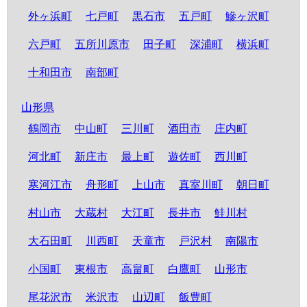
外ヶ浜町
七戸町
黒石市
五戸町
鰺ヶ沢町
六戸町
五所川原市
田子町
深浦町
横浜町
十和田市
南部町
山形県
鶴岡市
中山町
三川町
酒田市
庄内町
河北町
新庄市
最上町
遊佐町
西川町
寒河江市
舟形町
上山市
真室川町
朝日町
村山市
大蔵村
大江町
長井市
鮭川村
大石田町
川西町
天童市
戸沢村
南陽市
小国町
東根市
高畠町
白鷹町
山形市
尾花沢市
米沢市
山辺町
飯豊町