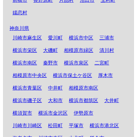
前橋市
長野原町
片品村
沼田市
玉村町
嬬恋村
神奈川県
川崎市麻生区
愛川町
横浜市中区
三浦市
横浜市栄区
大磯町
相模原市緑区
清川村
横浜市南区
秦野市
横浜市泉区
二宮町
相模原市中央区
横浜市保土ケ谷区
厚木市
横浜市青葉区
中井町
相模原市南区
横浜市磯子区
大和市
横浜市都筑区
大井町
横須賀市
横浜市金沢区
伊勢原市
川崎市川崎区
松田町
平塚市
横浜市港北区