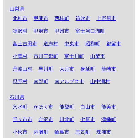
山梨県
北杜市
甲斐市
西桂町
笛吹市
上野原市
鳴沢村
甲府市
甲州市
富士河口湖町
富士吉田市
道志村
中央市
昭和町
都留市
小菅村
市川三郷町
富士川町
山梨市
丹波山村
早川町
大月市
身延町
韮崎市
忍野村
南部町
南アルプス市
山中湖村
石川県
穴水町
かほく市
能登町
白山市
能美市
野々市市
金沢市
川北町
七尾市
津幡町
小松市
内灘町
輪島市
志賀町
珠洲市