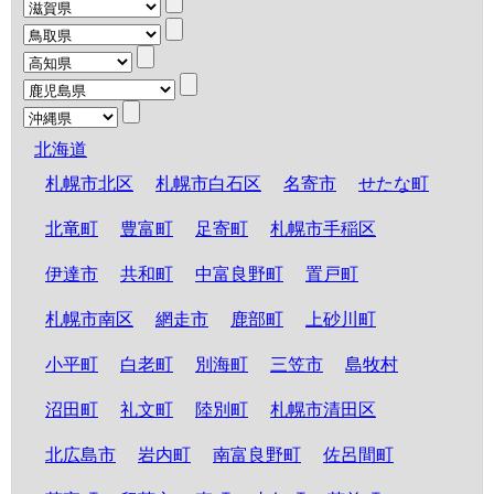
北海道
札幌市北区
札幌市白石区
名寄市
せたな町
北竜町
豊富町
足寄町
札幌市手稲区
伊達市
共和町
中富良野町
置戸町
札幌市南区
網走市
鹿部町
上砂川町
小平町
白老町
別海町
三笠市
島牧村
沼田町
礼文町
陸別町
札幌市清田区
北広島市
岩内町
南富良野町
佐呂間町