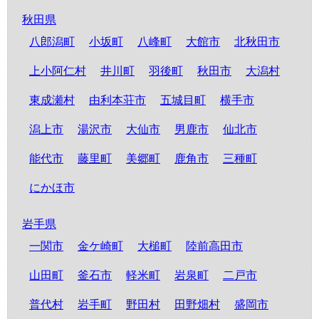
秋田県
八郎潟町
小坂町
八峰町
大館市
北秋田市
上小阿仁村
井川町
羽後町
秋田市
大潟村
東成瀬村
由利本荘市
五城目町
横手市
潟上市
湯沢市
大仙市
男鹿市
仙北市
能代市
藤里町
美郷町
鹿角市
三種町
にかほ市
岩手県
一関市
金ケ崎町
大槌町
陸前高田市
山田町
釜石市
軽米町
岩泉町
二戸市
普代村
岩手町
野田村
田野畑村
盛岡市