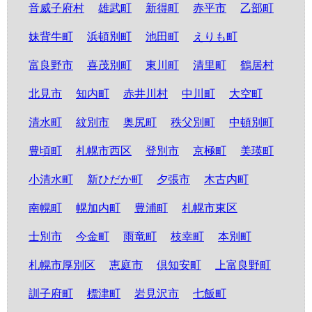
音威子府村
雄武町
新得町
赤平市
乙部町
妹背牛町
浜頓別町
池田町
えりも町
富良野市
喜茂別町
東川町
清里町
鶴居村
北見市
知内町
赤井川村
中川町
大空町
清水町
紋別市
奥尻町
秩父別町
中頓別町
豊頃町
札幌市西区
登別市
京極町
美瑛町
小清水町
新ひだか町
夕張市
木古内町
南幌町
幌加内町
豊浦町
札幌市東区
士別市
今金町
雨竜町
枝幸町
本別町
札幌市厚別区
恵庭市
倶知安町
上富良野町
訓子府町
標津町
岩見沢市
七飯町