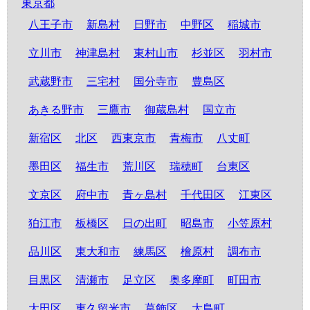
東京都
八王子市
新島村
日野市
中野区
稲城市
立川市
神津島村
東村山市
杉並区
羽村市
武蔵野市
三宅村
国分寺市
豊島区
あきる野市
三鷹市
御蔵島村
国立市
新宿区
北区
西東京市
青梅市
八丈町
墨田区
福生市
荒川区
瑞穂町
台東区
文京区
府中市
青ヶ島村
千代田区
江東区
狛江市
板橋区
日の出町
昭島市
小笠原村
品川区
東大和市
練馬区
檜原村
調布市
目黒区
清瀬市
足立区
奥多摩町
町田市
大田区
東久留米市
葛飾区
大島町