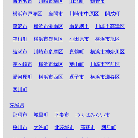
海老名市
川崎市幸区
山北町
鎌倉市
横浜市戸塚区
座間市
川崎市中原区
開成町
藤沢市
横浜市港南区
南足柄市
川崎市高津区
箱根町
横浜市鶴見区
小田原市
横浜市旭区
綾瀬市
川崎市多摩区
真鶴町
横浜市神奈川区
茅ヶ崎市
横浜市緑区
葉山町
川崎市宮前区
湯河原町
横浜市西区
逗子市
横浜市瀬谷区
寒川町
茨城県
那珂市
城里町
下妻市
つくばみらい市
桜川市
大洗町
北茨城市
高萩市
阿見町