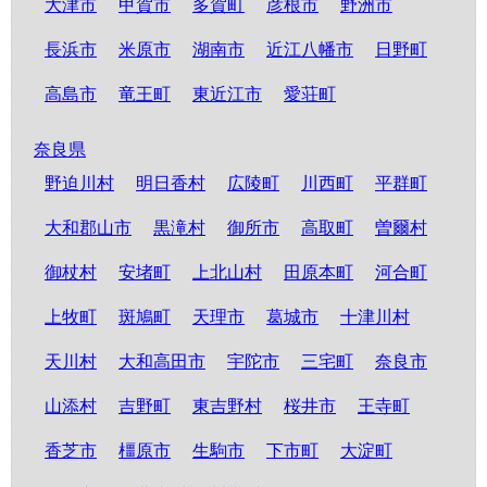
大津市
甲賀市
多賀町
彦根市
野洲市
長浜市
米原市
湖南市
近江八幡市
日野町
高島市
竜王町
東近江市
愛荘町
奈良県
野迫川村
明日香村
広陵町
川西町
平群町
大和郡山市
黒滝村
御所市
高取町
曽爾村
御杖村
安堵町
上北山村
田原本町
河合町
上牧町
斑鳩町
天理市
葛城市
十津川村
天川村
大和高田市
宇陀市
三宅町
奈良市
山添村
吉野町
東吉野村
桜井市
王寺町
香芝市
橿原市
生駒市
下市町
大淀町