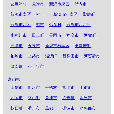
粟島浦村
見附市
新潟市東区
胎内市
新潟市南区
村上市
新潟市江南区
聖籠町
新潟市西区
燕市
弥彦村
新潟市西蒲区
糸魚川市
田上町
長岡市
妙高市
阿賀町
三条市
五泉市
新潟市秋葉区
出雲崎町
柏崎市
上越市
湯沢町
新発田市
阿賀野市
津南町
小千谷市
富山県
南砺市
射水市
舟橋村
富山市
上市町
高岡市
立山町
魚津市
入善町
氷見市
朝日町
滑川市
黒部市
砺波市
小矢部市