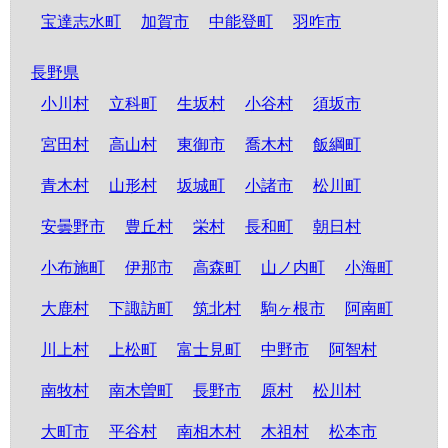
宝達志水町
加賀市
中能登町
羽咋市
長野県
小川村
立科町
生坂村
小谷村
須坂市
宮田村
高山村
東御市
喬木村
飯綱町
青木村
山形村
坂城町
小諸市
松川町
安曇野市
豊丘村
栄村
長和町
朝日村
小布施町
伊那市
高森町
山ノ内町
小海町
大鹿村
下諏訪町
筑北村
駒ヶ根市
阿南町
川上村
上松町
富士見町
中野市
阿智村
南牧村
南木曽町
長野市
原村
松川村
大町市
平谷村
南相木村
木祖村
松本市