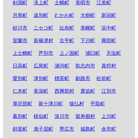
剣淵町
滝上町
士幌町
美唄市
江差町
月形町
遠別町
むかわ町
大樹町
新冠町
砂川市
ニセコ町
比布町
美幌町
浜中町
室蘭市
新篠津村
古平町
下川町
興部町
上士幌町
芦別市
上ノ国町
浦臼町
天塩町
日高町
広尾町
浦河町
歌志内市
真狩村
愛別町
津別町
標茶町
釧路市
松前町
仁木町
美深町
西興部村
鹿追町
江別市
厚沢部町
新十津川町
猿払村
平取町
幕別町
様似町
深川市
留寿都村
上川町
斜里町
弟子屈町
帯広市
福島町
余市町