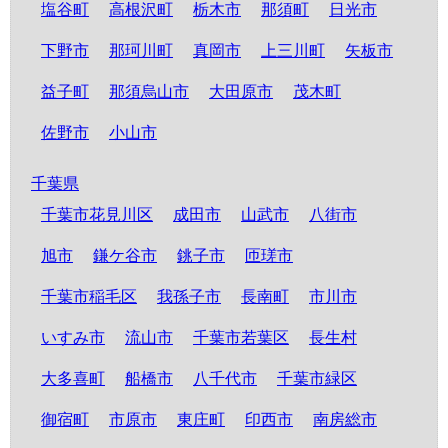
塩谷町
高根沢町
栃木市
那須町
日光市
下野市
那珂川町
真岡市
上三川町
矢板市
益子町
那須烏山市
大田原市
茂木町
佐野市
小山市
千葉県
千葉市花見川区
成田市
山武市
八街市
旭市
鎌ケ谷市
銚子市
匝瑳市
千葉市稲毛区
我孫子市
長南町
市川市
いすみ市
流山市
千葉市若葉区
長生村
大多喜町
船橋市
八千代市
千葉市緑区
御宿町
市原市
東庄町
印西市
南房総市