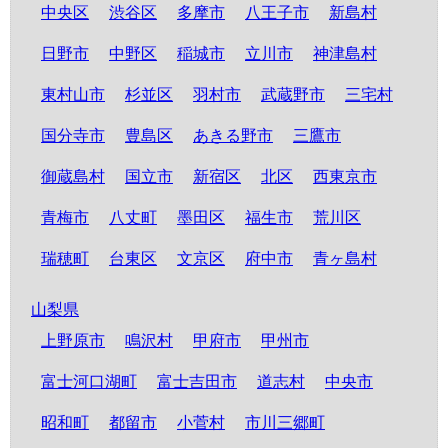
中央区
渋谷区
多摩市
八王子市
新島村
日野市
中野区
稲城市
立川市
神津島村
東村山市
杉並区
羽村市
武蔵野市
三宅村
国分寺市
豊島区
あきる野市
三鷹市
御蔵島村
国立市
新宿区
北区
西東京市
青梅市
八丈町
墨田区
福生市
荒川区
瑞穂町
台東区
文京区
府中市
青ヶ島村
山梨県
上野原市
鳴沢村
甲府市
甲州市
富士河口湖町
富士吉田市
道志村
中央市
昭和町
都留市
小菅村
市川三郷町