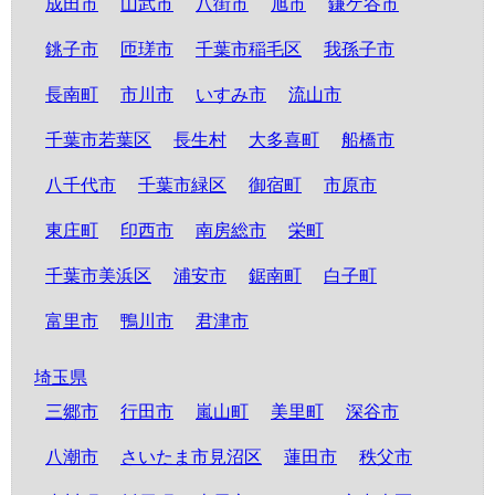
成田市
山武市
八街市
旭市
鎌ケ谷市
銚子市
匝瑳市
千葉市稲毛区
我孫子市
長南町
市川市
いすみ市
流山市
千葉市若葉区
長生村
大多喜町
船橋市
八千代市
千葉市緑区
御宿町
市原市
東庄町
印西市
南房総市
栄町
千葉市美浜区
浦安市
鋸南町
白子町
富里市
鴨川市
君津市
埼玉県
三郷市
行田市
嵐山町
美里町
深谷市
八潮市
さいたま市見沼区
蓮田市
秩父市