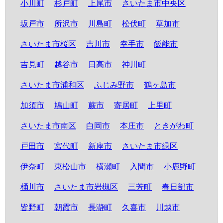
小川町
杉戸町
上尾市
さいたま市中央区
坂戸市
所沢市
川島町
松伏町
草加市
さいたま市桜区
吉川市
幸手市
飯能市
吉見町
越谷市
日高市
神川町
さいたま市浦和区
ふじみ野市
鶴ヶ島市
加須市
鳩山町
蕨市
寄居町
上里町
さいたま市南区
白岡市
本庄市
ときがわ町
戸田市
宮代町
新座市
さいたま市緑区
伊奈町
東松山市
横瀬町
入間市
小鹿野町
桶川市
さいたま市岩槻区
三芳町
春日部市
皆野町
朝霞市
長瀞町
久喜市
川越市