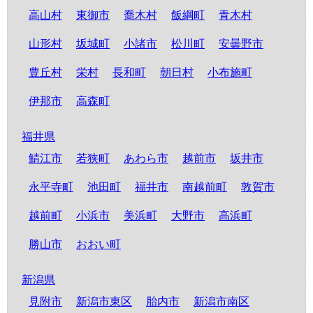
高山村
東御市
喬木村
飯綱町
青木村
山形村
坂城町
小諸市
松川町
安曇野市
豊丘村
栄村
長和町
朝日村
小布施町
伊那市
高森町
福井県
鯖江市
若狭町
あわら市
越前市
坂井市
永平寺町
池田町
福井市
南越前町
敦賀市
越前町
小浜市
美浜町
大野市
高浜町
勝山市
おおい町
新潟県
見附市
新潟市東区
胎内市
新潟市南区