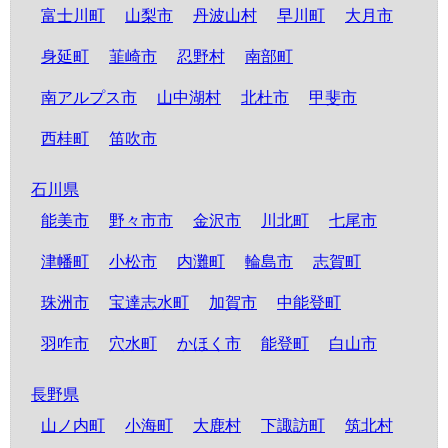
富士川町
山梨市
丹波山村
早川町
大月市
身延町
韮崎市
忍野村
南部町
南アルプス市
山中湖村
北杜市
甲斐市
西桂町
笛吹市
石川県
能美市
野々市市
金沢市
川北町
七尾市
津幡町
小松市
内灘町
輪島市
志賀町
珠洲市
宝達志水町
加賀市
中能登町
羽咋市
穴水町
かほく市
能登町
白山市
長野県
山ノ内町
小海町
大鹿村
下諏訪町
筑北村