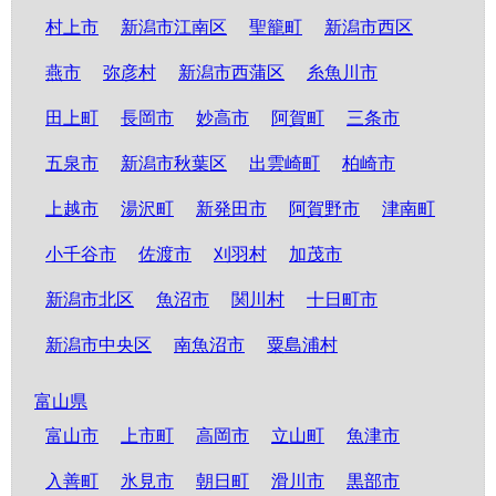
村上市
新潟市江南区
聖籠町
新潟市西区
燕市
弥彦村
新潟市西蒲区
糸魚川市
田上町
長岡市
妙高市
阿賀町
三条市
五泉市
新潟市秋葉区
出雲崎町
柏崎市
上越市
湯沢町
新発田市
阿賀野市
津南町
小千谷市
佐渡市
刈羽村
加茂市
新潟市北区
魚沼市
関川村
十日町市
新潟市中央区
南魚沼市
粟島浦村
富山県
富山市
上市町
高岡市
立山町
魚津市
入善町
氷見市
朝日町
滑川市
黒部市