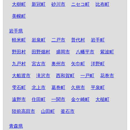
大樹町
新冠町
砂川市
ニセコ町
比布町
美幌町
岩手県
軽米町
岩泉町
二戸市
普代村
岩手町
野田村
田野畑村
盛岡市
八幡平市
紫波町
九戸村
宮古市
奥州市
矢巾町
洋野町
大船渡市
滝沢市
西和賀町
一戸町
花巻市
雫石町
北上市
葛巻町
久慈市
平泉町
遠野市
住田町
一関市
金ケ崎町
大槌町
陸前高田市
山田町
釜石市
青森県