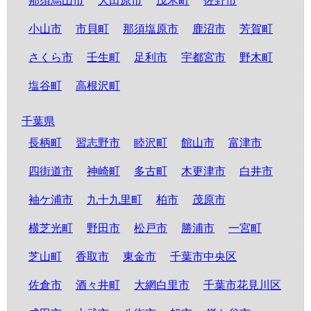
那須烏山市
大田原市
茂木町
佐野市
小山市
市貝町
那須塩原市
鹿沼市
芳賀町
さくら市
壬生町
足利市
宇都宮市
野木町
塩谷町
高根沢町
千葉県
長柄町
習志野市
睦沢町
館山市
富津市
四街道市
神崎町
多古町
木更津市
白井市
袖ケ浦市
九十九里町
柏市
茂原市
横芝光町
野田市
松戸市
勝浦市
一宮町
芝山町
香取市
東金市
千葉市中央区
佐倉市
酒々井町
大網白里市
千葉市花見川区