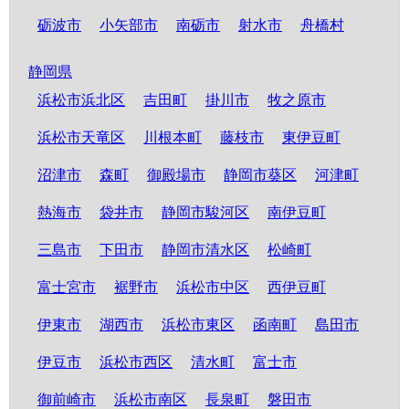
砺波市
小矢部市
南砺市
射水市
舟橋村
静岡県
浜松市浜北区
吉田町
掛川市
牧之原市
浜松市天竜区
川根本町
藤枝市
東伊豆町
沼津市
森町
御殿場市
静岡市葵区
河津町
熱海市
袋井市
静岡市駿河区
南伊豆町
三島市
下田市
静岡市清水区
松崎町
富士宮市
裾野市
浜松市中区
西伊豆町
伊東市
湖西市
浜松市東区
函南町
島田市
伊豆市
浜松市西区
清水町
富士市
御前崎市
浜松市南区
長泉町
磐田市