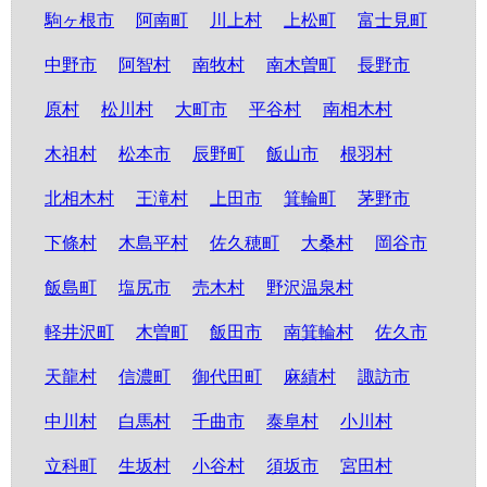
駒ヶ根市
阿南町
川上村
上松町
富士見町
中野市
阿智村
南牧村
南木曽町
長野市
原村
松川村
大町市
平谷村
南相木村
木祖村
松本市
辰野町
飯山市
根羽村
北相木村
王滝村
上田市
箕輪町
茅野市
下條村
木島平村
佐久穂町
大桑村
岡谷市
飯島町
塩尻市
売木村
野沢温泉村
軽井沢町
木曽町
飯田市
南箕輪村
佐久市
天龍村
信濃町
御代田町
麻績村
諏訪市
中川村
白馬村
千曲市
泰阜村
小川村
立科町
生坂村
小谷村
須坂市
宮田村