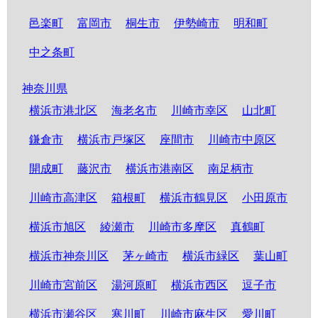
邑楽町
富岡市
桐生市
伊勢崎市
明和町
中之条町
神奈川県
横浜市港北区
海老名市
川崎市幸区
山北町
鎌倉市
横浜市戸塚区
座間市
川崎市中原区
開成町
藤沢市
横浜市港南区
南足柄市
川崎市高津区
箱根町
横浜市鶴見区
小田原市
横浜市旭区
綾瀬市
川崎市多摩区
真鶴町
横浜市神奈川区
茅ヶ崎市
横浜市緑区
葉山町
川崎市宮前区
湯河原町
横浜市西区
逗子市
横浜市瀬谷区
寒川町
川崎市麻生区
愛川町