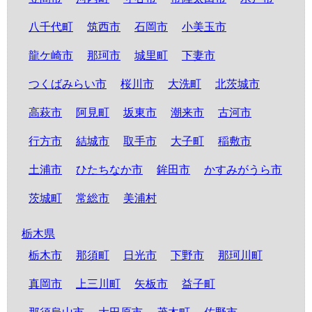
八千代町
筑西市
石岡市
小美玉市
龍ケ崎市
那珂市
城里町
下妻市
つくばみらい市
桜川市
大洗町
北茨城市
高萩市
阿見町
坂東市
潮来市
古河市
行方市
結城市
取手市
大子町
稲敷市
土浦市
ひたちなか市
鉾田市
かすみがうら市
茨城町
常総市
美浦村
栃木県
栃木市
那須町
日光市
下野市
那珂川町
真岡市
上三川町
矢板市
益子町