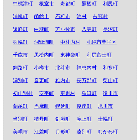
中標津町
根室市
寿都町
鷹栖町
利尻町
浦幌町
函館市
石狩市
泊村
占冠村
遠軽町
白糠町
苫小牧市
八雲町
長沼町
羽幌町
洞爺湖町
中札内村
札幌市豊平区
千歳市
黒松内町
東神楽町
利尻富士町
釧路町
小樽市
北斗市
神恵内村
和寒町
湧別町
音更町
稚内市
長万部町
栗山町
初山別村
安平町
更別村
羅臼町
滝川市
蘭越町
当麻町
幌延町
厚岸町
旭川市
当別町
積丹町
剣淵町
滝上町
士幌町
美唄市
江差町
月形町
遠別町
むかわ町