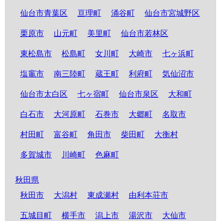
仙台市青葉区
亘理町
涌谷町
仙台市宮城野区
栗原市
山元町
美里町
仙台市若林区
東松島市
松島町
女川町
大崎市
七ヶ浜町
塩竈市
南三陸町
蔵王町
利府町
気仙沼市
仙台市太白区
七ヶ宿町
仙台市泉区
大和町
白石市
大河原町
石巻市
大郷町
名取市
村田町
富谷町
角田市
柴田町
大衡村
多賀城市
川崎町
色麻町
秋田県
秋田市
大潟村
東成瀬村
由利本荘市
五城目町
横手市
潟上市
湯沢市
大仙市