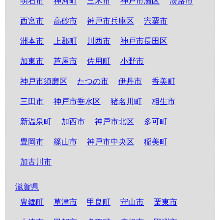
明石市
神河町
三木市
神戸市灘区
淡路市
西宮市
高砂市
神戸市兵庫区
宍粟市
洲本市
上郡町
川西市
神戸市長田区
加東市
芦屋市
佐用町
小野市
神戸市須磨区
たつの市
伊丹市
香美町
三田市
神戸市垂水区
猪名川町
相生市
新温泉町
加西市
神戸市北区
多可町
豊岡市
篠山市
神戸市中央区
稲美町
加古川市
滋賀県
豊郷町
草津市
甲良町
守山市
栗東市