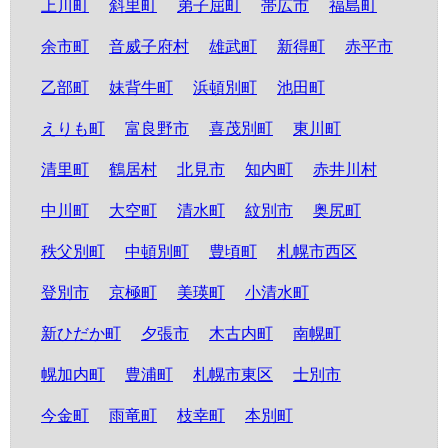
上川町
斜里町
弟子屈町
帯広市
福島町
余市町
音威子府村
雄武町
新得町
赤平市
乙部町
妹背牛町
浜頓別町
池田町
えりも町
富良野市
喜茂別町
東川町
清里町
鶴居村
北見市
知内町
赤井川村
中川町
大空町
清水町
紋別市
奥尻町
秩父別町
中頓別町
豊頃町
札幌市西区
登別市
京極町
美瑛町
小清水町
新ひだか町
夕張市
木古内町
南幌町
幌加内町
豊浦町
札幌市東区
士別市
今金町
雨竜町
枝幸町
本別町