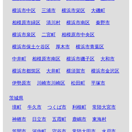
横浜市中区
三浦市
横浜市栄区
大磯町
相模原市緑区
清川村
横浜市南区
秦野市
横浜市泉区
二宮町
相模原市中央区
横浜市保土ケ谷区
厚木市
横浜市青葉区
中井町
相模原市南区
横浜市磯子区
大和市
横浜市都筑区
大井町
横須賀市
横浜市金沢区
伊勢原市
川崎市川崎区
松田町
平塚市
茨城県
境町
牛久市
つくば市
利根町
常陸大宮市
神栖市
日立市
五霞町
鹿嶋市
東海村
笠間市
河内町
守谷市
常陸太田市
水戸市