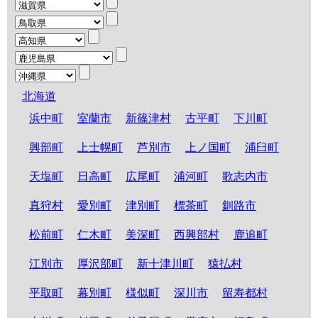
北海道
浜中町
室蘭市
新篠津村
古平町
下川町
興部町
上士幌町
芦別市
上ノ国町
浦臼町
天塩町
日高町
広尾町
浦河町
歌志内市
真狩村
愛別町
津別町
標茶町
釧路市
松前町
仁木町
美深町
西興部村
鹿追町
江別市
厚沢部町
新十津川町
猿払村
平取町
幕別町
様似町
深川市
留寿都村