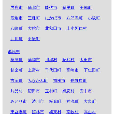
男鹿市
仙北市
能代市
藤里町
美郷町
鹿角市
三種町
にかほ市
八郎潟町
小坂町
八峰町
大館市
北秋田市
上小阿仁村
井川町
羽後町
群馬県
草津町
藤岡市
川場村
昭和村
太田市
甘楽町
上野村
千代田町
高崎市
下仁田町
吉岡町
みなかみ町
前橋市
長野原町
片品村
沼田市
玉村町
嬬恋村
安中市
みどり市
渋川市
板倉町
神流町
大泉町
東吾妻町
館林市
榛東村
南牧村
高山村