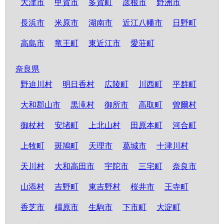
大津市
甲賀市
多賀町
彦根市
野洲市
長浜市
米原市
湖南市
近江八幡市
日野町
高島市
竜王町
東近江市
愛荘町
奈良県
野迫川村
明日香村
広陵町
川西町
平群町
大和郡山市
黒滝村
御所市
高取町
曽爾村
御杖村
安堵町
上北山村
田原本町
河合町
上牧町
斑鳩町
天理市
葛城市
十津川村
天川村
大和高田市
宇陀市
三宅町
奈良市
山添村
吉野町
東吉野村
桜井市
王寺町
香芝市
橿原市
生駒市
下市町
大淀町