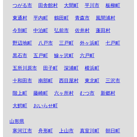
つがる市
田舎館村
大間町
平川市
板柳町
東通村
平内町
鶴田町
青森市
風間浦村
今別町
中泊町
弘前市
佐井村
蓬田村
野辺地町
八戸市
三戸町
外ヶ浜町
七戸町
黒石市
五戸町
鰺ヶ沢町
六戸町
五所川原市
田子町
深浦町
横浜町
十和田市
南部町
西目屋村
東北町
三沢市
階上町
藤崎町
六ヶ所村
むつ市
新郷村
大鰐町
おいらせ町
山形県
寒河江市
舟形町
上山市
真室川町
朝日町