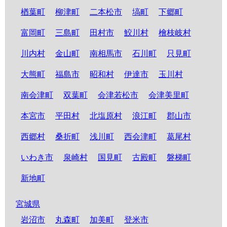
楢葉町
柳津町
二本松市
塙町
下郷町
富岡町
三島町
田村市
鮫川村
檜枝岐村
川内村
金山町
南相馬市
石川町
只見町
大熊町
福島市
昭和村
伊達市
玉川村
南会津町
双葉町
会津若松市
会津美里町
本宮市
平田村
北塩原村
浪江町
郡山市
西郷村
桑折町
浅川町
西会津町
葛尾村
いわき市
泉崎村
国見町
古殿町
磐梯町
新地町
宮城県
岩沼市
丸森町
加美町
登米市