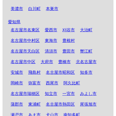
美濃市
白川町
本巣市
愛知県
名古屋市名東区
愛西市
刈谷市
大治町
名古屋市中村区
東海市
豊根村
名古屋市天白区
清須市
豊田市
蟹江町
名古屋市中区
大府市
豊橋市
北名古屋市
安城市
飛島村
名古屋市昭和区
知多市
岡崎市
弥富市
西尾市
阿久比町
名古屋市瑞穂区
知立市
一宮市
みよし市
蒲郡市
東浦町
名古屋市熱田区
尾張旭市
瀬戸市
あま市
犬山市
南知多町