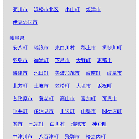
菊川市
浜松市北区
小山町
焼津市
伊豆の国市
岐阜県
安八町
瑞浪市
東白川村
郡上市
揖斐川町
羽島市
御嵩町
下呂市
大野町
恵那市
海津市
池田町
美濃加茂市
岐南町
岐阜市
北方町
土岐市
笠松町
大垣市
坂祝町
各務原市
養老町
高山市
富加町
可児市
垂井町
多治見市
川辺町
山県市
関ケ原町
関市
七宗町
白川村
瑞穂市
神戸町
中津川市
八百津町
飛騨市
輪之内町