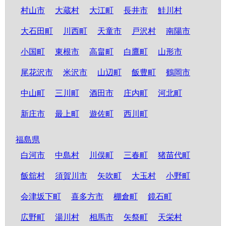
村山市
大蔵村
大江町
長井市
鮭川村
大石田町
川西町
天童市
戸沢村
南陽市
小国町
東根市
高畠町
白鷹町
山形市
尾花沢市
米沢市
山辺町
飯豊町
鶴岡市
中山町
三川町
酒田市
庄内町
河北町
新庄市
最上町
遊佐町
西川町
福島県
白河市
中島村
川俣町
三春町
猪苗代町
飯舘村
須賀川市
矢吹町
大玉村
小野町
会津坂下町
喜多方市
棚倉町
鏡石町
広野町
湯川村
相馬市
矢祭町
天栄村