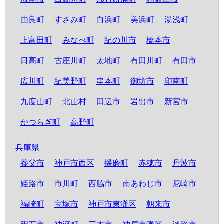
由良町
すさみ町
白浜町
美浜町
湯浅町
上富田町
みなべ町
紀の川市
橋本市
日高町
古座川町
太地町
有田川町
有田市
広川町
紀美野町
串本町
御坊市
印南町
九度山町
北山村
田辺市
岩出市
新宮市
かつらぎ町
高野町
兵庫県
養父市
神戸市西区
播磨町
赤穂市
丹波市
姫路市
市川町
西脇市
南あわじ市
尼崎市
福崎町
宝塚市
神戸市東灘区
朝来市