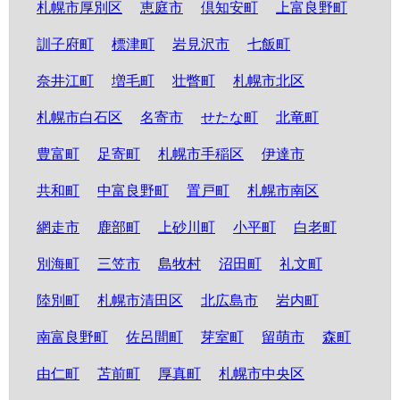
札幌市厚別区
恵庭市
倶知安町
上富良野町
訓子府町
標津町
岩見沢市
七飯町
奈井江町
増毛町
壮瞥町
札幌市北区
札幌市白石区
名寄市
せたな町
北竜町
豊富町
足寄町
札幌市手稲区
伊達市
共和町
中富良野町
置戸町
札幌市南区
網走市
鹿部町
上砂川町
小平町
白老町
別海町
三笠市
島牧村
沼田町
礼文町
陸別町
札幌市清田区
北広島市
岩内町
南富良野町
佐呂間町
芽室町
留萌市
森町
由仁町
苫前町
厚真町
札幌市中央区