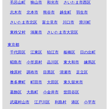
毛呂山町
狭山市
和光市
さいたま市西区
志木市
北本市
熊谷市
越生町
羽生市
さいたま市北区
富士見市
川口市
滑川町
東秩父村
鴻巣市
さいたま市大宮区
東京都
千代田区
江東区
狛江市
板橋区
日の出町
昭島市
小笠原村
品川区
東大和市
練馬区
檜原村
調布市
目黒区
清瀬市
足立区
奥多摩町
町田市
大田区
東久留米市
葛飾区
大島町
小金井市
世田谷区
武蔵村山市
江戸川区
利島村
港区
小平市