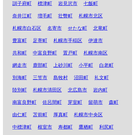
訓子府町
標津町
岩見沢市
七飯町
奈井江町
増毛町
壮瞥町
札幌市北区
札幌市白石区
名寄市
せたな町
北竜町
豊富町
足寄町
札幌市手稲区
伊達市
共和町
中富良野町
置戸町
札幌市南区
網走市
鹿部町
上砂川町
小平町
白老町
別海町
三笠市
島牧村
沼田町
礼文町
陸別町
札幌市清田区
北広島市
岩内町
南富良野町
佐呂間町
芽室町
留萌市
森町
由仁町
苫前町
厚真町
札幌市中央区
中標津町
根室市
寿都町
鷹栖町
利尻町