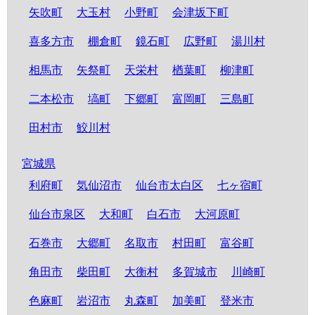
矢吹町
大玉村
小野町
会津坂下町
喜多方市
棚倉町
鏡石町
広野町
湯川村
相馬市
矢祭町
天栄村
楢葉町
柳津町
二本松市
塙町
下郷町
富岡町
三島町
田村市
鮫川村
宮城県
利府町
気仙沼市
仙台市太白区
七ヶ宿町
仙台市泉区
大和町
白石市
大河原町
石巻市
大郷町
名取市
村田町
富谷町
角田市
柴田町
大衡村
多賀城市
川崎町
色麻町
岩沼市
丸森町
加美町
登米市