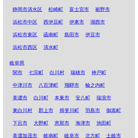
静岡市清水区
松崎町
富士宮市
裾野市
浜松市中区
西伊豆町
伊東市
湖西市
浜松市東区
函南町
島田市
伊豆市
浜松市西区
清水町
岐阜県
関市
七宗町
白川村
瑞穂市
神戸町
中津川市
八百津町
飛騨市
輪之内町
美濃市
白川町
本巣市
安八町
瑞浪市
東白川村
郡上市
揖斐川町
羽島市
御嵩町
下呂市
大野町
恵那市
海津市
池田町
美濃加茂市
岐南町
岐阜市
北方町
土岐市