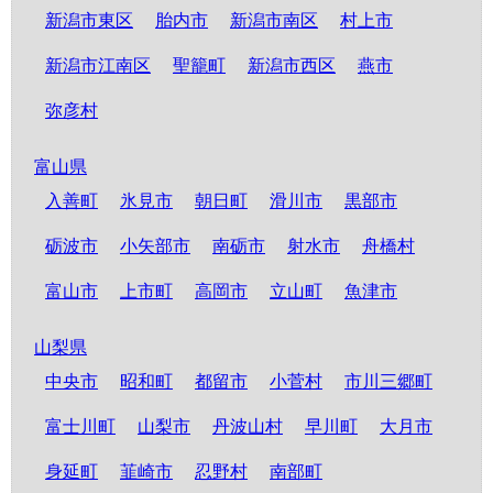
新潟市東区
胎内市
新潟市南区
村上市
新潟市江南区
聖籠町
新潟市西区
燕市
弥彦村
富山県
入善町
氷見市
朝日町
滑川市
黒部市
砺波市
小矢部市
南砺市
射水市
舟橋村
富山市
上市町
高岡市
立山町
魚津市
山梨県
中央市
昭和町
都留市
小菅村
市川三郷町
富士川町
山梨市
丹波山村
早川町
大月市
身延町
韮崎市
忍野村
南部町