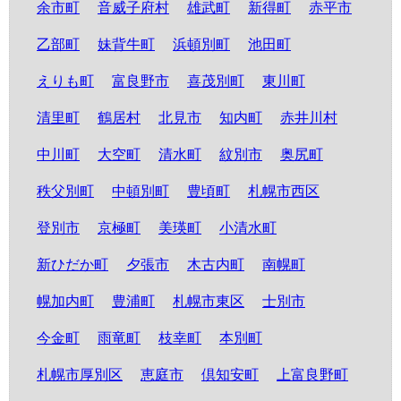
余市町
音威子府村
雄武町
新得町
赤平市
乙部町
妹背牛町
浜頓別町
池田町
えりも町
富良野市
喜茂別町
東川町
清里町
鶴居村
北見市
知内町
赤井川村
中川町
大空町
清水町
紋別市
奥尻町
秩父別町
中頓別町
豊頃町
札幌市西区
登別市
京極町
美瑛町
小清水町
新ひだか町
夕張市
木古内町
南幌町
幌加内町
豊浦町
札幌市東区
士別市
今金町
雨竜町
枝幸町
本別町
札幌市厚別区
恵庭市
倶知安町
上富良野町