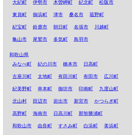
大紀町
伊勢市
木曽岬町
紀北町
松阪市
東員町
御浜町
津市
桑名市
菰野町
紀宝町
鈴鹿市
朝日町
名張市
川越町
亀山市
尾鷲市
多気町
鳥羽市
和歌山県
みなべ町
紀の川市
橋本市
日高町
古座川町
太地町
有田川町
有田市
広川町
紀美野町
串本町
御坊市
印南町
九度山町
北山村
田辺市
岩出市
新宮市
かつらぎ町
高野町
海南市
日高川町
那智勝浦町
和歌山市
由良町
すさみ町
白浜町
美浜町