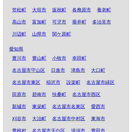
笠松町
大垣市
坂祝町
各務原市
養老町
高山市
富加町
可児市
垂井町
多治見市
川辺町
山県市
関ケ原町
愛知県
豊川市
豊山町
小牧市
幸田町
名古屋市守山区
日進市
津島市
大口町
名古屋市東区
稲沢市
設楽町
名古屋市緑区
田原市
碧南市
扶桑町
名古屋市西区
新城市
東栄町
名古屋市名東区
愛西市
刈谷市
大治町
名古屋市中村区
東海市
豊根村
名古屋市天白区
清須市
豊田市