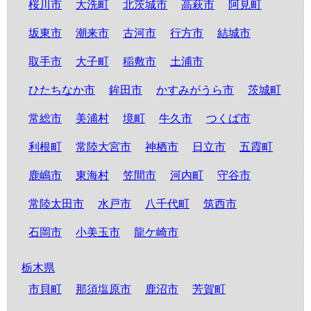
桜川市
大洗町
北茨城市
高萩市
阿見町
坂東市
潮来市
古河市
行方市
結城市
取手市
大子町
稲敷市
土浦市
ひたちなか市
鉾田市
かすみがうら市
茨城町
常総市
美浦村
境町
牛久市
つくば市
利根町
常陸大宮市
神栖市
日立市
五霞町
鹿嶋市
東海村
笠間市
河内町
守谷市
常陸太田市
水戸市
八千代町
筑西市
石岡市
小美玉市
龍ケ崎市
栃木県
市貝町
那須塩原市
鹿沼市
芳賀町