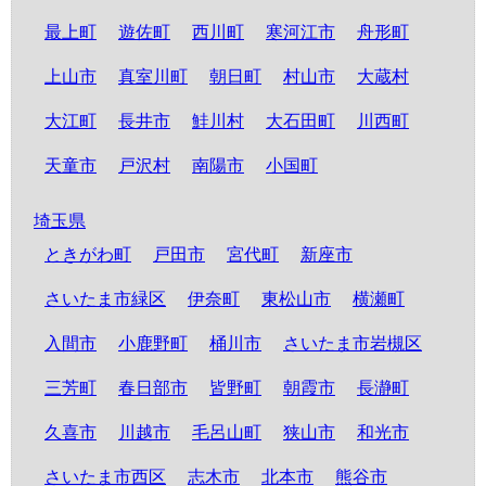
最上町
遊佐町
西川町
寒河江市
舟形町
上山市
真室川町
朝日町
村山市
大蔵村
大江町
長井市
鮭川村
大石田町
川西町
天童市
戸沢村
南陽市
小国町
埼玉県
ときがわ町
戸田市
宮代町
新座市
さいたま市緑区
伊奈町
東松山市
横瀬町
入間市
小鹿野町
桶川市
さいたま市岩槻区
三芳町
春日部市
皆野町
朝霞市
長瀞町
久喜市
川越市
毛呂山町
狭山市
和光市
さいたま市西区
志木市
北本市
熊谷市