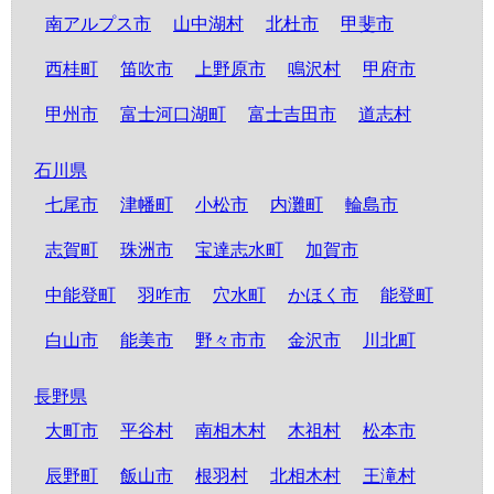
南アルプス市
山中湖村
北杜市
甲斐市
西桂町
笛吹市
上野原市
鳴沢村
甲府市
甲州市
富士河口湖町
富士吉田市
道志村
石川県
七尾市
津幡町
小松市
内灘町
輪島市
志賀町
珠洲市
宝達志水町
加賀市
中能登町
羽咋市
穴水町
かほく市
能登町
白山市
能美市
野々市市
金沢市
川北町
長野県
大町市
平谷村
南相木村
木祖村
松本市
辰野町
飯山市
根羽村
北相木村
王滝村