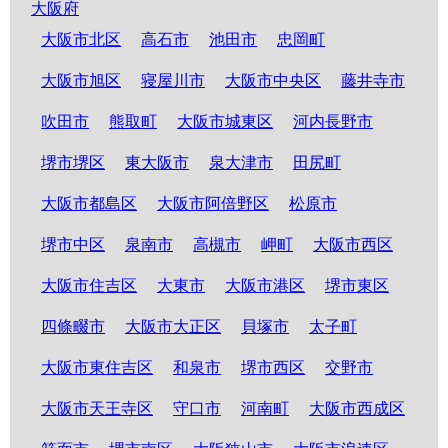
大阪府
大阪市北区
高石市
池田市
忠岡町
大阪市旭区
寝屋川市
大阪市中央区
藤井寺市
吹田市
熊取町
大阪市城東区
河内長野市
堺市堺区
東大阪市
泉大津市
田尻町
大阪市都島区
大阪市阿倍野区
松原市
堺市中区
泉南市
高槻市
岬町
大阪市西区
大阪市住吉区
大東市
大阪市港区
堺市東区
四條畷市
大阪市大正区
貝塚市
太子町
大阪市東住吉区
和泉市
堺市西区
交野市
大阪市天王寺区
守口市
河南町
大阪市西成区