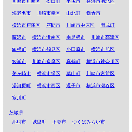
川崎市川崎区
松田町
平塚市
横浜市港北区
海老名市
川崎市幸区
山北町
鎌倉市
横浜市戸塚区
座間市
川崎市中原区
開成町
藤沢市
横浜市港南区
南足柄市
川崎市高津区
箱根町
横浜市鶴見区
小田原市
横浜市旭区
綾瀬市
川崎市多摩区
真鶴町
横浜市神奈川区
茅ヶ崎市
横浜市緑区
葉山町
川崎市宮前区
湯河原町
横浜市西区
逗子市
横浜市瀬谷区
寒川町
茨城県
那珂市
城里町
下妻市
つくばみらい市