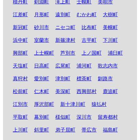
積丹町
剣淵町
滝上町
士幌町
美唄市
江差町
月形町
遠別町
むかわ町
大樹町
新冠町
砂川市
ニセコ町
比布町
美幌町
浜中町
室蘭市
新篠津村
古平町
下川町
興部町
上士幌町
芦別市
上ノ国町
浦臼町
天塩町
日高町
広尾町
浦河町
歌志内市
真狩村
愛別町
津別町
標茶町
釧路市
松前町
仁木町
美深町
西興部村
鹿追町
江別市
厚沢部町
新十津川町
猿払村
平取町
幕別町
様似町
深川市
留寿都村
上川町
斜里町
弟子屈町
帯広市
福島町