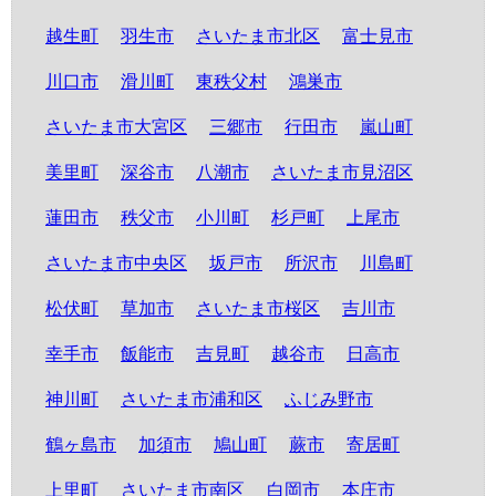
越生町
羽生市
さいたま市北区
富士見市
川口市
滑川町
東秩父村
鴻巣市
さいたま市大宮区
三郷市
行田市
嵐山町
美里町
深谷市
八潮市
さいたま市見沼区
蓮田市
秩父市
小川町
杉戸町
上尾市
さいたま市中央区
坂戸市
所沢市
川島町
松伏町
草加市
さいたま市桜区
吉川市
幸手市
飯能市
吉見町
越谷市
日高市
神川町
さいたま市浦和区
ふじみ野市
鶴ヶ島市
加須市
鳩山町
蕨市
寄居町
上里町
さいたま市南区
白岡市
本庄市