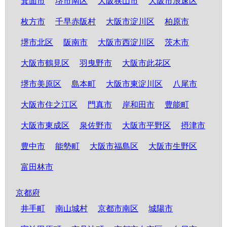
箕面市
堺市南区
大阪狭山市
大阪市浪速区
枚方市
千早赤阪村
大阪市淀川区
柏原市
堺市北区
阪南市
大阪市西淀川区
茨木市
大阪市鶴見区
羽曳野市
大阪市此花区
堺市美原区
島本町
大阪市東淀川区
八尾市
大阪市住之江区
門真市
岸和田市
豊能町
大阪市東成区
泉佐野市
大阪市平野区
摂津市
豊中市
能勢町
大阪市福島区
大阪市生野区
富田林市
京都府
井手町
南山城村
京都市南区
城陽市