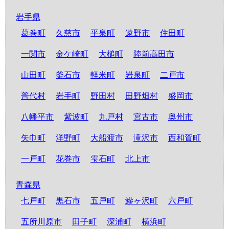
岩手県
葛巻町
久慈市
平泉町
遠野市
住田町
一関市
金ケ崎町
大槌町
陸前高田市
山田町
釜石市
軽米町
岩泉町
二戸市
普代村
岩手町
野田村
田野畑村
盛岡市
八幡平市
紫波町
九戸村
宮古市
奥州市
矢巾町
洋野町
大船渡市
滝沢市
西和賀町
一戸町
花巻市
雫石町
北上市
青森県
七戸町
黒石市
五戸町
鰺ヶ沢町
六戸町
五所川原市
田子町
深浦町
横浜町