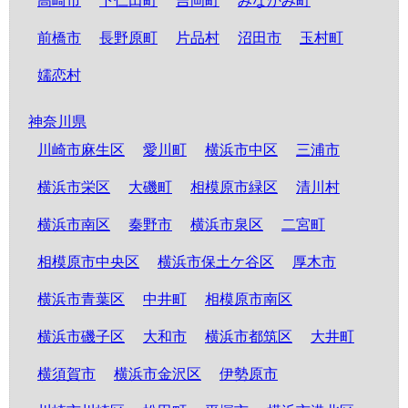
高崎市
下仁田町
吉岡町
みなかみ町
前橋市
長野原町
片品村
沼田市
玉村町
嬬恋村
神奈川県
川崎市麻生区
愛川町
横浜市中区
三浦市
横浜市栄区
大磯町
相模原市緑区
清川村
横浜市南区
秦野市
横浜市泉区
二宮町
相模原市中央区
横浜市保土ケ谷区
厚木市
横浜市青葉区
中井町
相模原市南区
横浜市磯子区
大和市
横浜市都筑区
大井町
横須賀市
横浜市金沢区
伊勢原市