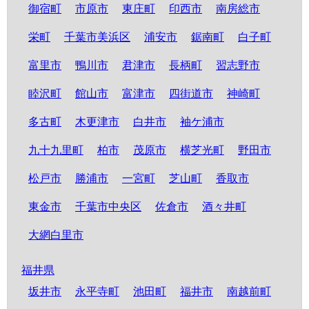
御宿町
市原市
東庄町
印西市
南房総市
栄町
千葉市美浜区
浦安市
鋸南町
白子町
富里市
鴨川市
君津市
長柄町
習志野市
睦沢町
館山市
富津市
四街道市
神崎町
多古町
木更津市
白井市
袖ケ浦市
九十九里町
柏市
茂原市
横芝光町
野田市
松戸市
勝浦市
一宮町
芝山町
香取市
東金市
千葉市中央区
佐倉市
酒々井町
大網白里市
福井県
坂井市
永平寺町
池田町
福井市
南越前町