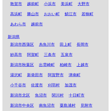
敦賀市
越前町
小浜市
美浜町
大野市
高浜町
勝山市
おおい町
鯖江市
若狭町
あわら市
越前市
新潟県
新潟市西蒲区
糸魚川市
田上町
長岡市
妙高市
阿賀町
三条市
五泉市
新潟市秋葉区
出雲崎町
柏崎市
上越市
湯沢町
新発田市
阿賀野市
津南町
小千谷市
佐渡市
刈羽村
加茂市
新潟市北区
魚沼市
関川村
十日町市
新潟市中央区
南魚沼市
粟島浦村
見附市