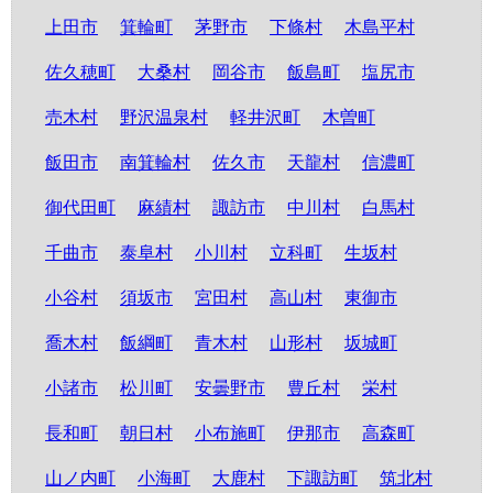
上田市
箕輪町
茅野市
下條村
木島平村
佐久穂町
大桑村
岡谷市
飯島町
塩尻市
売木村
野沢温泉村
軽井沢町
木曽町
飯田市
南箕輪村
佐久市
天龍村
信濃町
御代田町
麻績村
諏訪市
中川村
白馬村
千曲市
泰阜村
小川村
立科町
生坂村
小谷村
須坂市
宮田村
高山村
東御市
喬木村
飯綱町
青木村
山形村
坂城町
小諸市
松川町
安曇野市
豊丘村
栄村
長和町
朝日村
小布施町
伊那市
高森町
山ノ内町
小海町
大鹿村
下諏訪町
筑北村