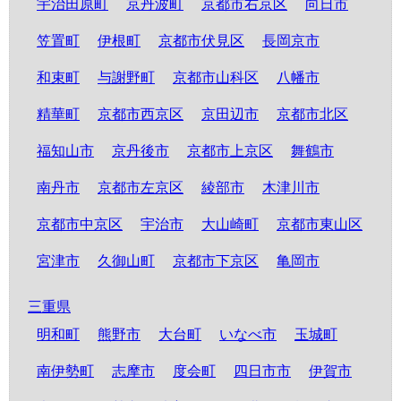
宇治田原町
京丹波町
京都市右京区
向日市
笠置町
伊根町
京都市伏見区
長岡京市
和束町
与謝野町
京都市山科区
八幡市
精華町
京都市西京区
京田辺市
京都市北区
福知山市
京丹後市
京都市上京区
舞鶴市
南丹市
京都市左京区
綾部市
木津川市
京都市中京区
宇治市
大山崎町
京都市東山区
宮津市
久御山町
京都市下京区
亀岡市
三重県
明和町
熊野市
大台町
いなべ市
玉城町
南伊勢町
志摩市
度会町
四日市市
伊賀市