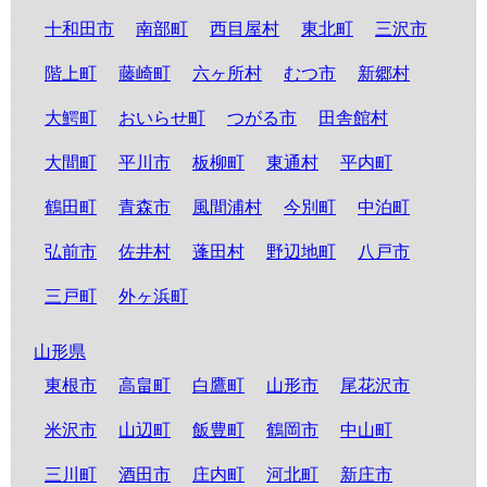
十和田市
南部町
西目屋村
東北町
三沢市
階上町
藤崎町
六ヶ所村
むつ市
新郷村
大鰐町
おいらせ町
つがる市
田舎館村
大間町
平川市
板柳町
東通村
平内町
鶴田町
青森市
風間浦村
今別町
中泊町
弘前市
佐井村
蓬田村
野辺地町
八戸市
三戸町
外ヶ浜町
山形県
東根市
高畠町
白鷹町
山形市
尾花沢市
米沢市
山辺町
飯豊町
鶴岡市
中山町
三川町
酒田市
庄内町
河北町
新庄市