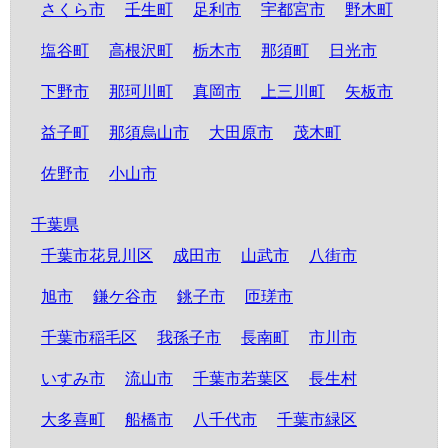
さくら市
壬生町
足利市
宇都宮市
野木町
塩谷町
高根沢町
栃木市
那須町
日光市
下野市
那珂川町
真岡市
上三川町
矢板市
益子町
那須烏山市
大田原市
茂木町
佐野市
小山市
千葉県
千葉市花見川区
成田市
山武市
八街市
旭市
鎌ケ谷市
銚子市
匝瑳市
千葉市稲毛区
我孫子市
長南町
市川市
いすみ市
流山市
千葉市若葉区
長生村
大多喜町
船橋市
八千代市
千葉市緑区