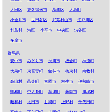
大田区
東久留米市
葛飾区
大島町
小金井市
世田谷区
武蔵村山市
江戸川区
利島村
港区
小平市
中央区
渋谷区
多摩市
群馬県
安中市
みどり市
渋川市
板倉町
神流町
大泉町
東吾妻町
館林市
榛東村
南牧村
高山村
邑楽町
富岡市
桐生市
伊勢崎市
明和町
中之条町
草津町
藤岡市
川場村
昭和村
太田市
甘楽町
上野村
千代田町