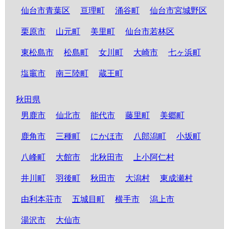
仙台市青葉区
亘理町
涌谷町
仙台市宮城野区
栗原市
山元町
美里町
仙台市若林区
東松島市
松島町
女川町
大崎市
七ヶ浜町
塩竈市
南三陸町
蔵王町
秋田県
男鹿市
仙北市
能代市
藤里町
美郷町
鹿角市
三種町
にかほ市
八郎潟町
小坂町
八峰町
大館市
北秋田市
上小阿仁村
井川町
羽後町
秋田市
大潟村
東成瀬村
由利本荘市
五城目町
横手市
潟上市
湯沢市
大仙市