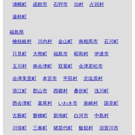
浦幌町
函館市
石狩市
泊村
占冠村
遠軽町
福島県
檜枝岐村
川内村
金山町
南相馬市
石川町
只見町
大熊町
福島市
昭和村
伊達市
玉川村
南会津町
双葉町
会津若松市
会津美里町
本宮市
平田村
北塩原村
浪江町
郡山市
西郷村
桑折町
浅川町
西会津町
葛尾村
いわき市
泉崎村
国見町
古殿町
磐梯町
新地町
白河市
中島村
川俣町
三春町
猪苗代町
飯舘村
須賀川市