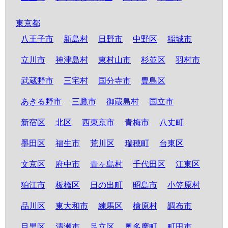
東京都
八王子市
新島村
日野市
中野区
稲城市
立川市
神津島村
東村山市
杉並区
羽村市
武蔵野市
三宅村
国分寺市
豊島区
あきる野市
三鷹市
御蔵島村
国立市
新宿区
北区
西東京市
青梅市
八丈町
墨田区
福生市
荒川区
瑞穂町
台東区
文京区
府中市
青ヶ島村
千代田区
江東区
狛江市
板橋区
日の出町
昭島市
小笠原村
品川区
東大和市
練馬区
檜原村
調布市
目黒区
清瀬市
足立区
奥多摩町
町田市