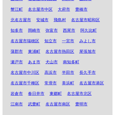
蟹江町
名古屋市中区
大府市
豊橋市
北名古屋市
安城市
飛島村
名古屋市昭和区
知多市
岡崎市
弥富市
西尾市
阿久比町
名古屋市瑞穂区
知立市
一宮市
みよし市
蒲郡市
東浦町
名古屋市熱田区
尾張旭市
瀬戸市
あま市
犬山市
南知多町
名古屋市中川区
高浜市
半田市
長久手市
名古屋市千種区
常滑市
美浜町
名古屋市港区
岩倉市
春日井市
東郷町
名古屋市北区
江南市
武豊町
名古屋市南区
豊明市