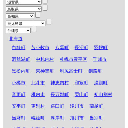
北海道
白糠町
苫小牧市
八雲町
長沼町
羽幌町
洞爺湖町
中札内村
札幌市豊平区
千歳市
黒松内町
東神楽町
利尻富士町
釧路町
小樽市
北斗市
神恵内村
和寒町
湧別町
音更町
稚内市
長万部町
栗山町
初山別村
安平町
更別村
羅臼町
滝川市
蘭越町
当麻町
幌延町
厚岸町
旭川市
当別町