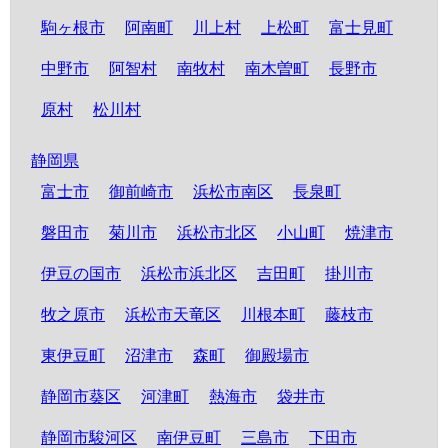
駒ヶ根市
阿南町
川上村
上松町
富士見町
中野市
阿智村
南牧村
南木曽町
長野市
原村
松川村
静岡県
富士市
御前崎市
浜松市南区
長泉町
磐田市
菊川市
浜松市北区
小山町
焼津市
伊豆の国市
浜松市浜北区
吉田町
掛川市
牧之原市
浜松市天竜区
川根本町
藤枝市
東伊豆町
沼津市
森町
御殿場市
静岡市葵区
河津町
熱海市
袋井市
静岡市駿河区
南伊豆町
三島市
下田市