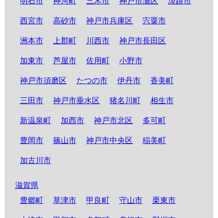
明石市
神河町
三木市
神戸市灘区
淡路市
西宮市
高砂市
神戸市兵庫区
宍粟市
洲本市
上郡町
川西市
神戸市長田区
加東市
芦屋市
佐用町
小野市
神戸市須磨区
たつの市
伊丹市
香美町
三田市
神戸市垂水区
猪名川町
相生市
新温泉町
加西市
神戸市北区
多可町
豊岡市
篠山市
神戸市中央区
稲美町
加古川市
滋賀県
豊郷町
草津市
甲良町
守山市
栗東市