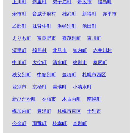
上川町
斜里町
弟子屈町
帯広市
福島町
余市町
音威子府村
雄武町
新得町
赤平市
乙部町
妹背牛町
浜頓別町
池田町
えりも町
富良野市
喜茂別町
東川町
清里町
鶴居村
北見市
知内町
赤井川村
中川町
大空町
清水町
紋別市
奥尻町
秩父別町
中頓別町
豊頃町
札幌市西区
登別市
京極町
美瑛町
小清水町
新ひだか町
夕張市
木古内町
南幌町
幌加内町
豊浦町
札幌市東区
士別市
今金町
雨竜町
枝幸町
本別町