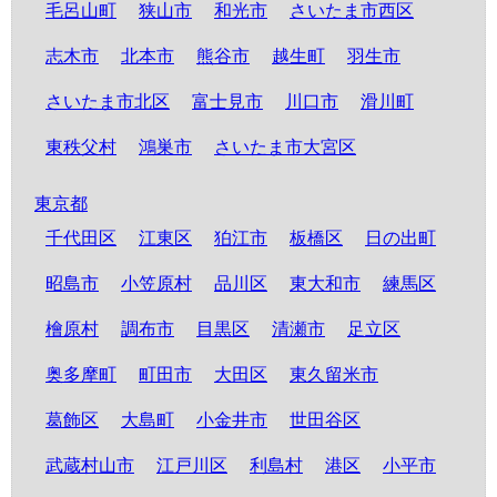
毛呂山町
狭山市
和光市
さいたま市西区
志木市
北本市
熊谷市
越生町
羽生市
さいたま市北区
富士見市
川口市
滑川町
東秩父村
鴻巣市
さいたま市大宮区
東京都
千代田区
江東区
狛江市
板橋区
日の出町
昭島市
小笠原村
品川区
東大和市
練馬区
檜原村
調布市
目黒区
清瀬市
足立区
奥多摩町
町田市
大田区
東久留米市
葛飾区
大島町
小金井市
世田谷区
武蔵村山市
江戸川区
利島村
港区
小平市