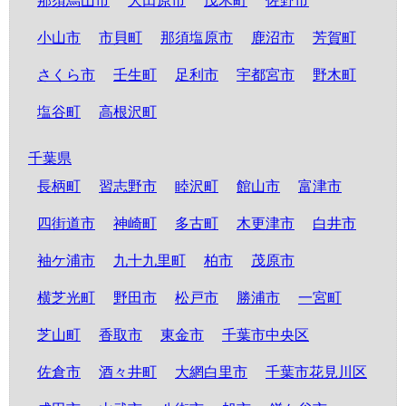
那須烏山市
大田原市
茂木町
佐野市
小山市
市貝町
那須塩原市
鹿沼市
芳賀町
さくら市
壬生町
足利市
宇都宮市
野木町
塩谷町
高根沢町
千葉県
長柄町
習志野市
睦沢町
館山市
富津市
四街道市
神崎町
多古町
木更津市
白井市
袖ケ浦市
九十九里町
柏市
茂原市
横芝光町
野田市
松戸市
勝浦市
一宮町
芝山町
香取市
東金市
千葉市中央区
佐倉市
酒々井町
大網白里市
千葉市花見川区