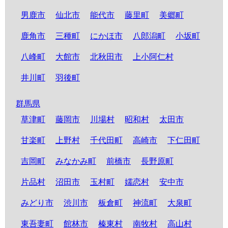
男鹿市
仙北市
能代市
藤里町
美郷町
鹿角市
三種町
にかほ市
八郎潟町
小坂町
八峰町
大館市
北秋田市
上小阿仁村
井川町
羽後町
群馬県
草津町
藤岡市
川場村
昭和村
太田市
甘楽町
上野村
千代田町
高崎市
下仁田町
吉岡町
みなかみ町
前橋市
長野原町
片品村
沼田市
玉村町
嬬恋村
安中市
みどり市
渋川市
板倉町
神流町
大泉町
東吾妻町
館林市
榛東村
南牧村
高山村