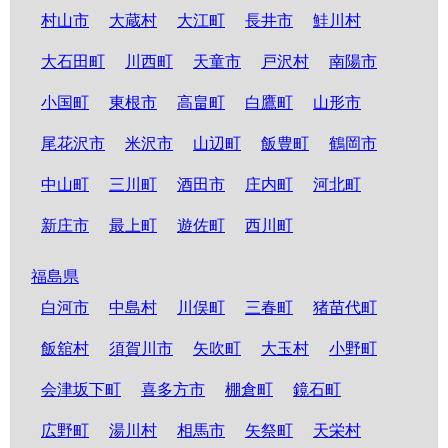
村山市
大蔵村
大江町
長井市
鮭川村
大石田町
川西町
天童市
戸沢村
南陽市
小国町
東根市
高畠町
白鷹町
山形市
尾花沢市
米沢市
山辺町
飯豊町
鶴岡市
中山町
三川町
酒田市
庄内町
河北町
新庄市
最上町
遊佐町
西川町
福島県
白河市
中島村
川俣町
三春町
猪苗代町
飯舘村
須賀川市
矢吹町
大玉村
小野町
会津坂下町
喜多方市
棚倉町
鏡石町
広野町
湯川村
相馬市
矢祭町
天栄村