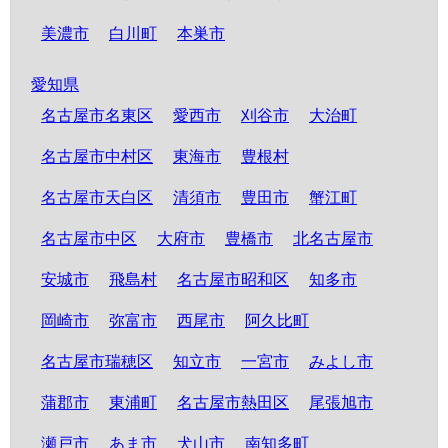
美濃市
白川町
本巣市
愛知県
名古屋市名東区
愛西市
刈谷市
大治町
名古屋市中村区
東海市
豊根村
名古屋市天白区
清須市
豊田市
蟹江町
名古屋市中区
大府市
豊橋市
北名古屋市
安城市
飛島村
名古屋市昭和区
知多市
岡崎市
弥富市
西尾市
阿久比町
名古屋市瑞穂区
知立市
一宮市
みよし市
蒲郡市
東浦町
名古屋市熱田区
尾張旭市
瀬戸市
あま市
犬山市
南知多町