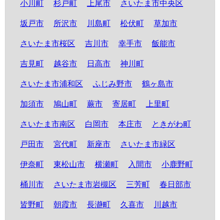
小川町
杉戸町
上尾市
さいたま市中央区
坂戸市
所沢市
川島町
松伏町
草加市
さいたま市桜区
吉川市
幸手市
飯能市
吉見町
越谷市
日高市
神川町
さいたま市浦和区
ふじみ野市
鶴ヶ島市
加須市
鳩山町
蕨市
寄居町
上里町
さいたま市南区
白岡市
本庄市
ときがわ町
戸田市
宮代町
新座市
さいたま市緑区
伊奈町
東松山市
横瀬町
入間市
小鹿野町
桶川市
さいたま市岩槻区
三芳町
春日部市
皆野町
朝霞市
長瀞町
久喜市
川越市