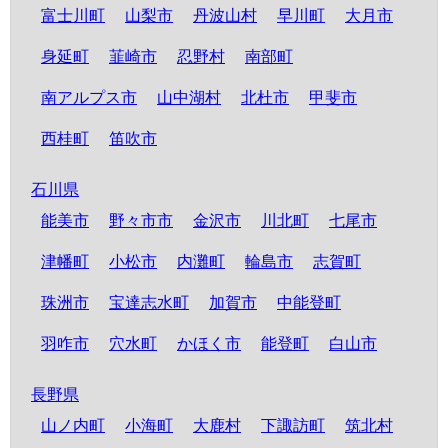
富士川町
山梨市
丹波山村
早川町
大月市
身延町
韮崎市
忍野村
南部町
南アルプス市
山中湖村
北杜市
甲斐市
西桂町
笛吹市
石川県
能美市
野々市市
金沢市
川北町
七尾市
津幡町
小松市
内灘町
輪島市
志賀町
珠洲市
宝達志水町
加賀市
中能登町
羽咋市
穴水町
かほく市
能登町
白山市
長野県
山ノ内町
小海町
大鹿村
下諏訪町
筑北村