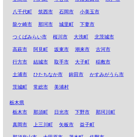
八千代町
筑西市
石岡市
小美玉市
龍ケ崎市
那珂市
城里町
下妻市
つくばみらい市
桜川市
大洗町
北茨城市
高萩市
阿見町
坂東市
潮来市
古河市
行方市
結城市
取手市
大子町
稲敷市
土浦市
ひたちなか市
鉾田市
かすみがうら市
茨城町
常総市
美浦村
栃木県
栃木市
那須町
日光市
下野市
那珂川町
真岡市
上三川町
矢板市
益子町