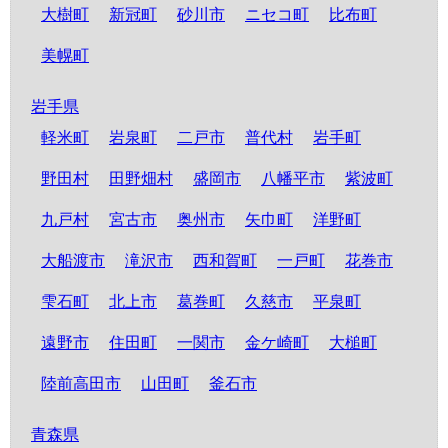
大樹町
新冠町
砂川市
ニセコ町
比布町
美幌町
岩手県
軽米町
岩泉町
二戸市
普代村
岩手町
野田村
田野畑村
盛岡市
八幡平市
紫波町
九戸村
宮古市
奥州市
矢巾町
洋野町
大船渡市
滝沢市
西和賀町
一戸町
花巻市
雫石町
北上市
葛巻町
久慈市
平泉町
遠野市
住田町
一関市
金ケ崎町
大槌町
陸前高田市
山田町
釜石市
青森県