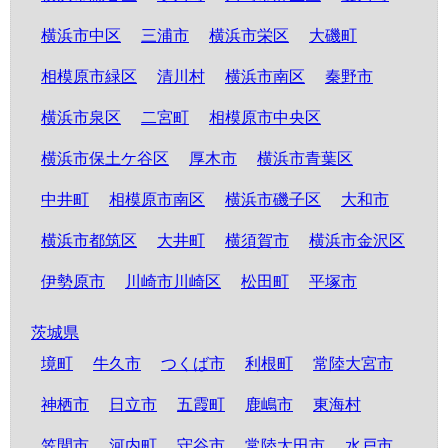
横浜市中区
三浦市
横浜市栄区
大磯町
相模原市緑区
清川村
横浜市南区
秦野市
横浜市泉区
二宮町
相模原市中央区
横浜市保土ケ谷区
厚木市
横浜市青葉区
中井町
相模原市南区
横浜市磯子区
大和市
横浜市都筑区
大井町
横須賀市
横浜市金沢区
伊勢原市
川崎市川崎区
松田町
平塚市
茨城県
境町
牛久市
つくば市
利根町
常陸大宮市
神栖市
日立市
五霞町
鹿嶋市
東海村
笠間市
河内町
守谷市
常陸太田市
水戸市