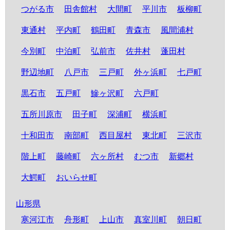
つがる市
田舎館村
大間町
平川市
板柳町
東通村
平内町
鶴田町
青森市
風間浦村
今別町
中泊町
弘前市
佐井村
蓬田村
野辺地町
八戸市
三戸町
外ヶ浜町
七戸町
黒石市
五戸町
鰺ヶ沢町
六戸町
五所川原市
田子町
深浦町
横浜町
十和田市
南部町
西目屋村
東北町
三沢市
階上町
藤崎町
六ヶ所村
むつ市
新郷村
大鰐町
おいらせ町
山形県
寒河江市
舟形町
上山市
真室川町
朝日町