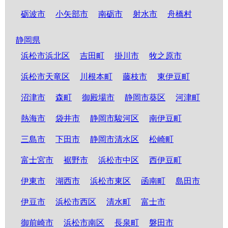
砺波市
小矢部市
南砺市
射水市
舟橋村
静岡県
浜松市浜北区
吉田町
掛川市
牧之原市
浜松市天竜区
川根本町
藤枝市
東伊豆町
沼津市
森町
御殿場市
静岡市葵区
河津町
熱海市
袋井市
静岡市駿河区
南伊豆町
三島市
下田市
静岡市清水区
松崎町
富士宮市
裾野市
浜松市中区
西伊豆町
伊東市
湖西市
浜松市東区
函南町
島田市
伊豆市
浜松市西区
清水町
富士市
御前崎市
浜松市南区
長泉町
磐田市