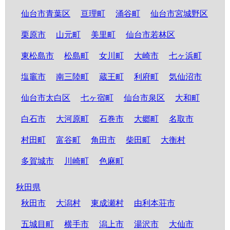
仙台市青葉区
亘理町
涌谷町
仙台市宮城野区
栗原市
山元町
美里町
仙台市若林区
東松島市
松島町
女川町
大崎市
七ヶ浜町
塩竈市
南三陸町
蔵王町
利府町
気仙沼市
仙台市太白区
七ヶ宿町
仙台市泉区
大和町
白石市
大河原町
石巻市
大郷町
名取市
村田町
富谷町
角田市
柴田町
大衡村
多賀城市
川崎町
色麻町
秋田県
秋田市
大潟村
東成瀬村
由利本荘市
五城目町
横手市
潟上市
湯沢市
大仙市