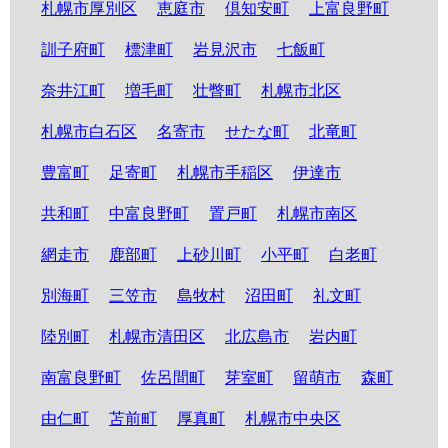
札幌市厚別区
恵庭市
倶知安町
上富良野町
訓子府町
標津町
岩見沢市
七飯町
奈井江町
増毛町
壮瞥町
札幌市北区
札幌市白石区
名寄市
せたな町
北竜町
豊富町
足寄町
札幌市手稲区
伊達市
共和町
中富良野町
置戸町
札幌市南区
網走市
鹿部町
上砂川町
小平町
白老町
別海町
三笠市
島牧村
沼田町
礼文町
陸別町
札幌市清田区
北広島市
岩内町
南富良野町
佐呂間町
芽室町
留萌市
森町
由仁町
苫前町
厚真町
札幌市中央区