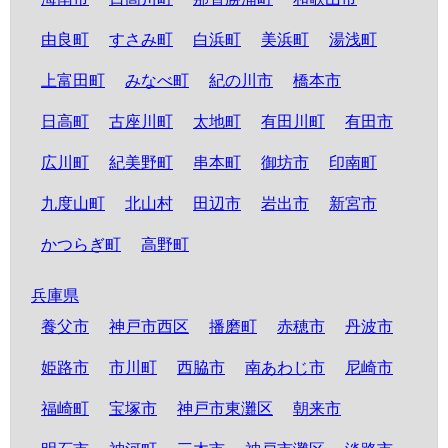
由良町
すさみ町
白浜町
美浜町
湯浅町
上富田町
みなべ町
紀の川市
橋本市
日高町
古座川町
太地町
有田川町
有田市
広川町
紀美野町
串本町
御坊市
印南町
九度山町
北山村
田辺市
岩出市
新宮市
かつらぎ町
高野町
兵庫県
養父市
神戸市西区
播磨町
赤穂市
丹波市
姫路市
市川町
西脇市
南あわじ市
尼崎市
福崎町
宝塚市
神戸市東灘区
朝来市