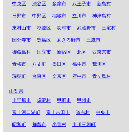
中央区
渋谷区
多摩市
八王子市
新島村
日野市
中野区
稲城市
立川市
神津島村
東村山市
杉並区
羽村市
武蔵野市
三宅村
国分寺市
豊島区
あきる野市
三鷹市
御蔵島村
国立市
新宿区
北区
西東京市
青梅市
八丈町
墨田区
福生市
荒川区
瑞穂町
台東区
文京区
府中市
青ヶ島村
山梨県
上野原市
鳴沢村
甲府市
甲州市
富士河口湖町
富士吉田市
道志村
中央市
昭和町
都留市
小菅村
市川三郷町