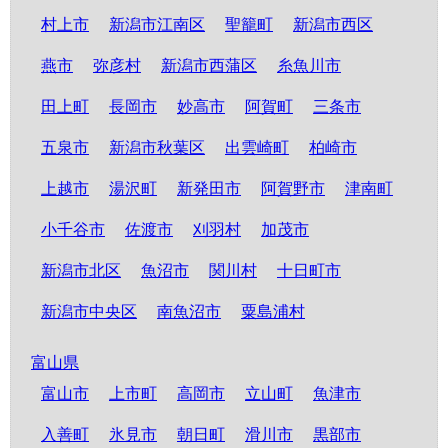
村上市
新潟市江南区
聖籠町
新潟市西区
燕市
弥彦村
新潟市西蒲区
糸魚川市
田上町
長岡市
妙高市
阿賀町
三条市
五泉市
新潟市秋葉区
出雲崎町
柏崎市
上越市
湯沢町
新発田市
阿賀野市
津南町
小千谷市
佐渡市
刈羽村
加茂市
新潟市北区
魚沼市
関川村
十日町市
新潟市中央区
南魚沼市
粟島浦村
富山県
富山市
上市町
高岡市
立山町
魚津市
入善町
氷見市
朝日町
滑川市
黒部市