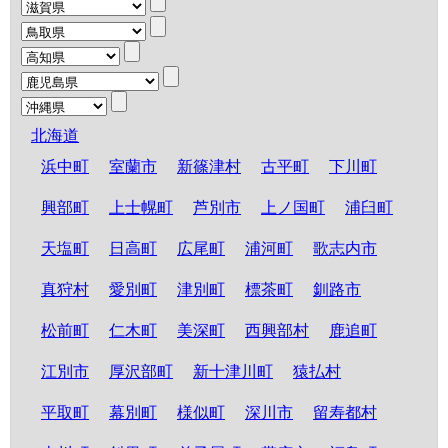
北海道
浜中町
室蘭市
新篠津村
古平町
下川町
興部町
上士幌町
芦別市
上ノ国町
浦臼町
天塩町
日高町
広尾町
浦河町
歌志内市
真狩村
愛別町
津別町
標茶町
釧路市
松前町
仁木町
美深町
西興部村
鹿追町
江別市
厚沢部町
新十津川町
猿払村
平取町
幕別町
様似町
深川市
留寿都村