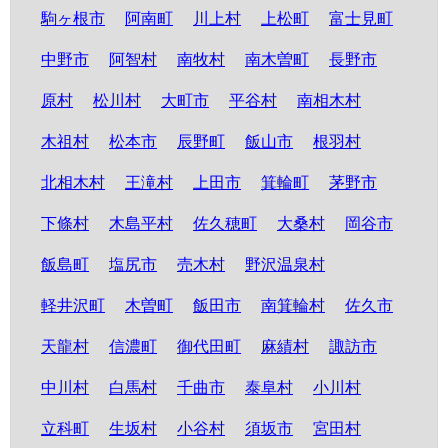
駒ヶ根市
阿南町
川上村
上松町
富士見町
中野市
阿智村
南牧村
南木曽町
長野市
原村
松川村
大町市
平谷村
南相木村
木祖村
松本市
辰野町
飯山市
根羽村
北相木村
王滝村
上田市
箕輪町
茅野市
下條村
木島平村
佐久穂町
大桑村
岡谷市
飯島町
塩尻市
売木村
野沢温泉村
軽井沢町
木曽町
飯田市
南箕輪村
佐久市
天龍村
信濃町
御代田町
麻績村
諏訪市
中川村
白馬村
千曲市
泰阜村
小川村
立科町
生坂村
小谷村
須坂市
宮田村