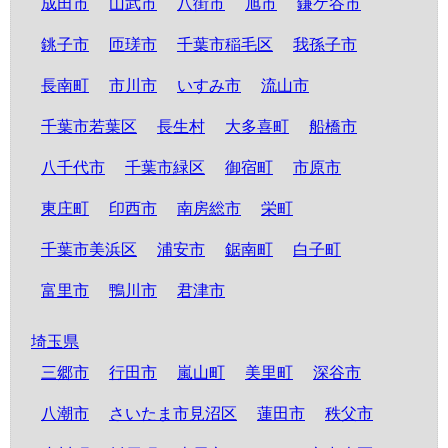
成田市
山武市
八街市
旭市
鎌ケ谷市
銚子市
匝瑳市
千葉市稲毛区
我孫子市
長南町
市川市
いすみ市
流山市
千葉市若葉区
長生村
大多喜町
船橋市
八千代市
千葉市緑区
御宿町
市原市
東庄町
印西市
南房総市
栄町
千葉市美浜区
浦安市
鋸南町
白子町
富里市
鴨川市
君津市
埼玉県
三郷市
行田市
嵐山町
美里町
深谷市
八潮市
さいたま市見沼区
蓮田市
秩父市