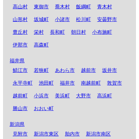
高山村
東御市
喬木村
飯綱町
青木村
山形村
坂城町
小諸市
松川町
安曇野市
豊丘村
栄村
長和町
朝日村
小布施町
伊那市
高森町
福井県
鯖江市
若狭町
あわら市
越前市
坂井市
永平寺町
池田町
福井市
南越前町
敦賀市
越前町
小浜市
美浜町
大野市
高浜町
勝山市
おおい町
新潟県
見附市
新潟市東区
胎内市
新潟市南区