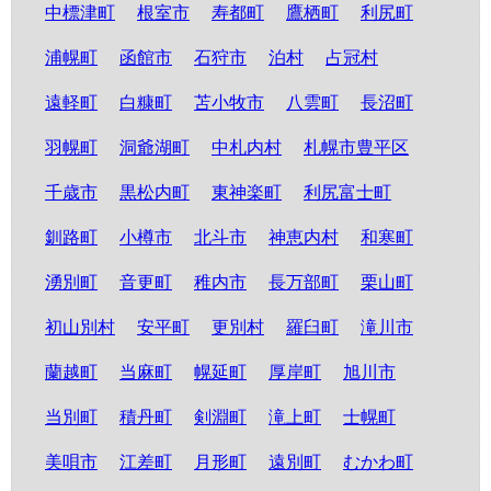
中標津町
根室市
寿都町
鷹栖町
利尻町
浦幌町
函館市
石狩市
泊村
占冠村
遠軽町
白糠町
苫小牧市
八雲町
長沼町
羽幌町
洞爺湖町
中札内村
札幌市豊平区
千歳市
黒松内町
東神楽町
利尻富士町
釧路町
小樽市
北斗市
神恵内村
和寒町
湧別町
音更町
稚内市
長万部町
栗山町
初山別村
安平町
更別村
羅臼町
滝川市
蘭越町
当麻町
幌延町
厚岸町
旭川市
当別町
積丹町
剣淵町
滝上町
士幌町
美唄市
江差町
月形町
遠別町
むかわ町