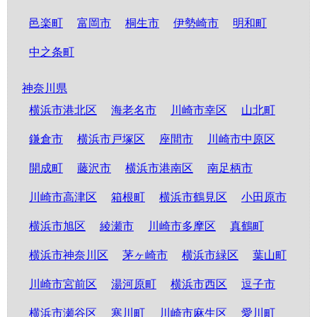
邑楽町
富岡市
桐生市
伊勢崎市
明和町
中之条町
神奈川県
横浜市港北区
海老名市
川崎市幸区
山北町
鎌倉市
横浜市戸塚区
座間市
川崎市中原区
開成町
藤沢市
横浜市港南区
南足柄市
川崎市高津区
箱根町
横浜市鶴見区
小田原市
横浜市旭区
綾瀬市
川崎市多摩区
真鶴町
横浜市神奈川区
茅ヶ崎市
横浜市緑区
葉山町
川崎市宮前区
湯河原町
横浜市西区
逗子市
横浜市瀬谷区
寒川町
川崎市麻生区
愛川町