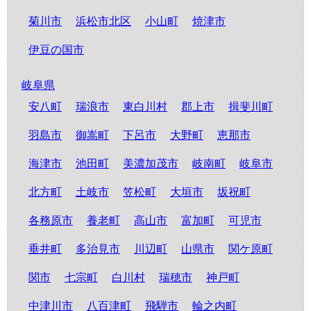
菊川市
浜松市北区
小山町
焼津市
伊豆の国市
岐阜県
安八町
瑞浪市
東白川村
郡上市
揖斐川町
羽島市
御嵩町
下呂市
大野町
恵那市
海津市
池田町
美濃加茂市
岐南町
岐阜市
北方町
土岐市
笠松町
大垣市
坂祝町
各務原市
養老町
高山市
富加町
可児市
垂井町
多治見市
川辺町
山県市
関ケ原町
関市
七宗町
白川村
瑞穂市
神戸町
中津川市
八百津町
飛騨市
輪之内町