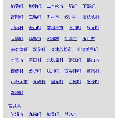
楢葉町
柳津町
二本松市
塙町
下郷町
富岡町
三島町
田村市
鮫川村
檜枝岐村
川内村
金山町
南相馬市
石川町
只見町
大熊町
福島市
昭和村
伊達市
玉川村
南会津町
双葉町
会津若松市
会津美里町
本宮市
平田村
北塩原村
浪江町
郡山市
西郷村
桑折町
浅川町
西会津町
葛尾村
いわき市
泉崎村
国見町
古殿町
磐梯町
新地町
宮城県
岩沼市
丸森町
加美町
登米市