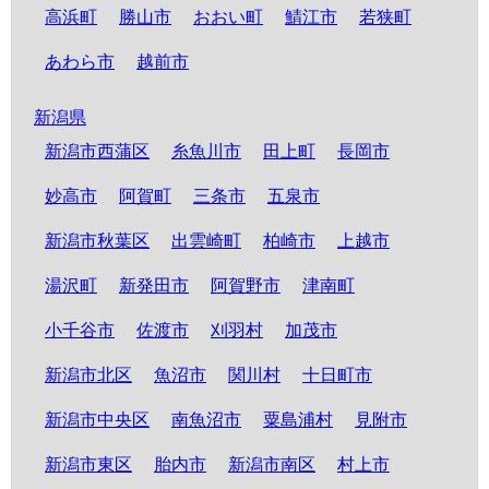
高浜町
勝山市
おおい町
鯖江市
若狭町
あわら市
越前市
新潟県
新潟市西蒲区
糸魚川市
田上町
長岡市
妙高市
阿賀町
三条市
五泉市
新潟市秋葉区
出雲崎町
柏崎市
上越市
湯沢町
新発田市
阿賀野市
津南町
小千谷市
佐渡市
刈羽村
加茂市
新潟市北区
魚沼市
関川村
十日町市
新潟市中央区
南魚沼市
粟島浦村
見附市
新潟市東区
胎内市
新潟市南区
村上市