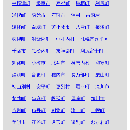
中標津町
根室市
寿都町
鷹栖町
利尻町
浦幌町
函館市
石狩市
泊村
占冠村
遠軽町
白糠町
苫小牧市
八雲町
長沼町
羽幌町
洞爺湖町
中札内村
札幌市豊平区
千歳市
黒松内町
東神楽町
利尻富士町
釧路町
小樽市
北斗市
神恵内村
和寒町
湧別町
音更町
稚内市
長万部町
栗山町
初山別村
安平町
更別村
羅臼町
滝川市
蘭越町
当麻町
幌延町
厚岸町
旭川市
当別町
積丹町
剣淵町
滝上町
士幌町
美唄市
江差町
月形町
遠別町
むかわ町