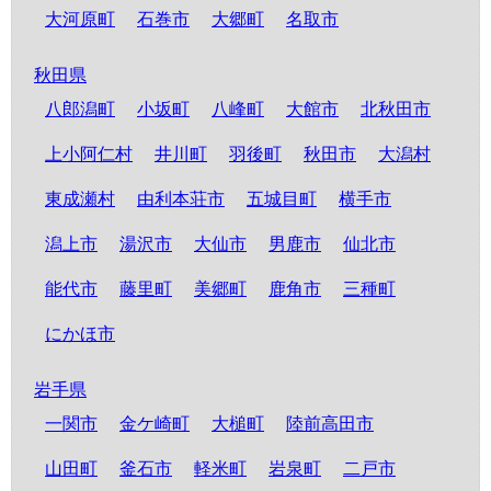
大河原町
石巻市
大郷町
名取市
秋田県
八郎潟町
小坂町
八峰町
大館市
北秋田市
上小阿仁村
井川町
羽後町
秋田市
大潟村
東成瀬村
由利本荘市
五城目町
横手市
潟上市
湯沢市
大仙市
男鹿市
仙北市
能代市
藤里町
美郷町
鹿角市
三種町
にかほ市
岩手県
一関市
金ケ崎町
大槌町
陸前高田市
山田町
釜石市
軽米町
岩泉町
二戸市