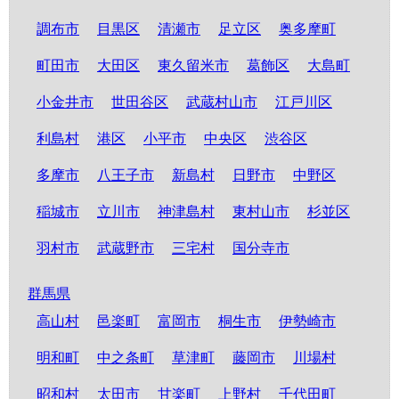
調布市
目黒区
清瀬市
足立区
奥多摩町
町田市
大田区
東久留米市
葛飾区
大島町
小金井市
世田谷区
武蔵村山市
江戸川区
利島村
港区
小平市
中央区
渋谷区
多摩市
八王子市
新島村
日野市
中野区
稲城市
立川市
神津島村
東村山市
杉並区
羽村市
武蔵野市
三宅村
国分寺市
群馬県
高山村
邑楽町
富岡市
桐生市
伊勢崎市
明和町
中之条町
草津町
藤岡市
川場村
昭和村
太田市
甘楽町
上野村
千代田町