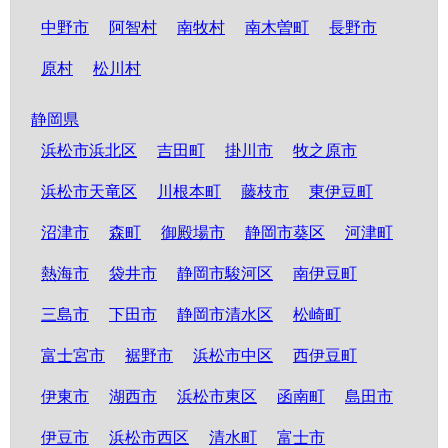
中野市
阿智村
南牧村
南木曽町
長野市
原村
松川村
静岡県
浜松市浜北区
吉田町
掛川市
牧之原市
浜松市天竜区
川根本町
藤枝市
東伊豆町
沼津市
森町
御殿場市
静岡市葵区
河津町
熱海市
袋井市
静岡市駿河区
南伊豆町
三島市
下田市
静岡市清水区
松崎町
富士宮市
裾野市
浜松市中区
西伊豆町
伊東市
湖西市
浜松市東区
函南町
島田市
伊豆市
浜松市西区
清水町
富士市