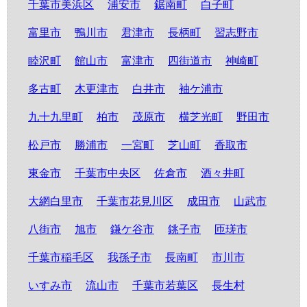
千葉市美浜区
浦安市
鋸南町
白子町
富里市
鴨川市
君津市
長柄町
習志野市
睦沢町
館山市
富津市
四街道市
神崎町
多古町
木更津市
白井市
袖ケ浦市
九十九里町
柏市
茂原市
横芝光町
野田市
松戸市
勝浦市
一宮町
芝山町
香取市
東金市
千葉市中央区
佐倉市
酒々井町
大網白里市
千葉市花見川区
成田市
山武市
八街市
旭市
鎌ケ谷市
銚子市
匝瑳市
千葉市稲毛区
我孫子市
長南町
市川市
いすみ市
流山市
千葉市若葉区
長生村