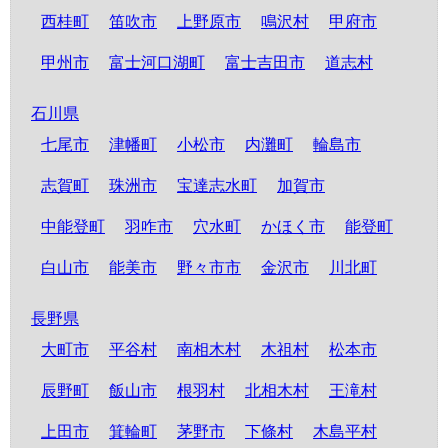
西桂町
笛吹市
上野原市
鳴沢村
甲府市
甲州市
富士河口湖町
富士吉田市
道志村
石川県
七尾市
津幡町
小松市
内灘町
輪島市
志賀町
珠洲市
宝達志水町
加賀市
中能登町
羽咋市
穴水町
かほく市
能登町
白山市
能美市
野々市市
金沢市
川北町
長野県
大町市
平谷村
南相木村
木祖村
松本市
辰野町
飯山市
根羽村
北相木村
王滝村
上田市
箕輪町
茅野市
下條村
木島平村