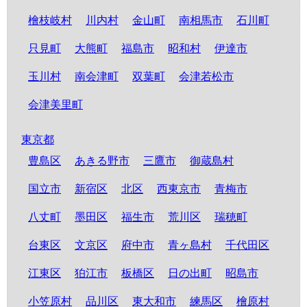
檜枝岐村
川内村
金山町
南相馬市
石川町
只見町
大熊町
福島市
昭和村
伊達市
玉川村
南会津町
双葉町
会津若松市
会津美里町
東京都
豊島区
あきる野市
三鷹市
御蔵島村
国立市
新宿区
北区
西東京市
青梅市
八丈町
墨田区
福生市
荒川区
瑞穂町
台東区
文京区
府中市
青ヶ島村
千代田区
江東区
狛江市
板橋区
日の出町
昭島市
小笠原村
品川区
東大和市
練馬区
檜原村