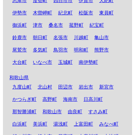
志摩市
度会町
四日市市
伊賀市
大紀町
伊勢市
木曽岬町
紀北町
松阪市
東員町
御浜町
津市
桑名市
菰野町
紀宝町
鈴鹿市
朝日町
名張市
川越町
亀山市
尾鷲市
多気町
鳥羽市
明和町
熊野市
大台町
いなべ市
玉城町
南伊勢町
和歌山県
九度山町
北山村
田辺市
岩出市
新宮市
かつらぎ町
高野町
海南市
日高川町
那智勝浦町
和歌山市
由良町
すさみ町
白浜町
美浜町
湯浅町
上富田町
みなべ町