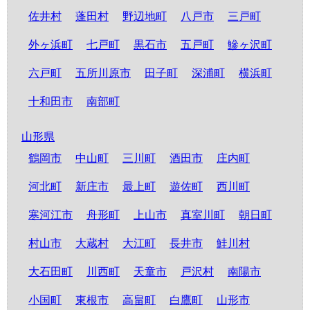
佐井村
蓬田村
野辺地町
八戸市
三戸町
外ヶ浜町
七戸町
黒石市
五戸町
鰺ヶ沢町
六戸町
五所川原市
田子町
深浦町
横浜町
十和田市
南部町
山形県
鶴岡市
中山町
三川町
酒田市
庄内町
河北町
新庄市
最上町
遊佐町
西川町
寒河江市
舟形町
上山市
真室川町
朝日町
村山市
大蔵村
大江町
長井市
鮭川村
大石田町
川西町
天童市
戸沢村
南陽市
小国町
東根市
高畠町
白鷹町
山形市