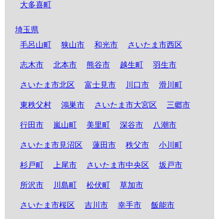
大多喜町
埼玉県
毛呂山町
狭山市
和光市
さいたま市西区
志木市
北本市
熊谷市
越生町
羽生市
さいたま市北区
富士見市
川口市
滑川町
東秩父村
鴻巣市
さいたま市大宮区
三郷市
行田市
嵐山町
美里町
深谷市
八潮市
さいたま市見沼区
蓮田市
秩父市
小川町
杉戸町
上尾市
さいたま市中央区
坂戸市
所沢市
川島町
松伏町
草加市
さいたま市桜区
吉川市
幸手市
飯能市