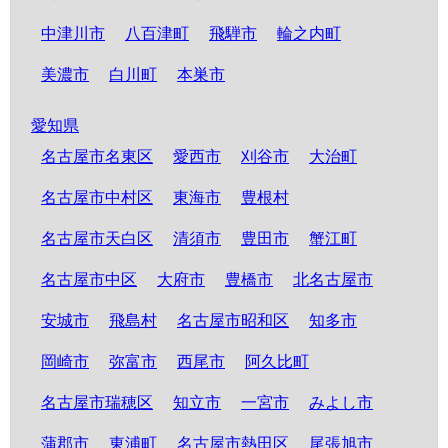
中津川市
八百津町
飛騨市
輪之内町
美濃市
白川町
本巣市
愛知県
名古屋市名東区
愛西市
刈谷市
大治町
名古屋市中村区
東海市
豊根村
名古屋市天白区
清須市
豊田市
蟹江町
名古屋市中区
大府市
豊橋市
北名古屋市
安城市
飛島村
名古屋市昭和区
知多市
岡崎市
弥富市
西尾市
阿久比町
名古屋市瑞穂区
知立市
一宮市
みよし市
蒲郡市
東浦町
名古屋市熱田区
尾張旭市