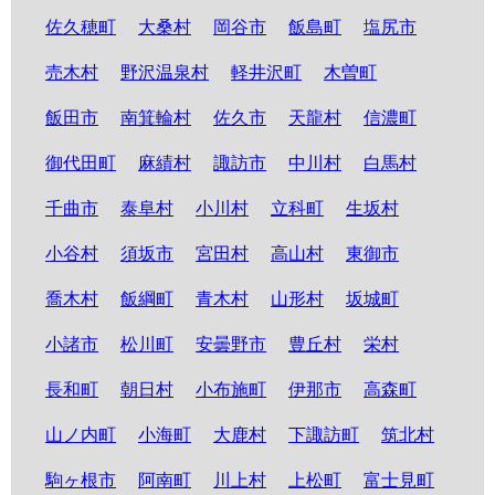
佐久穂町
大桑村
岡谷市
飯島町
塩尻市
売木村
野沢温泉村
軽井沢町
木曽町
飯田市
南箕輪村
佐久市
天龍村
信濃町
御代田町
麻績村
諏訪市
中川村
白馬村
千曲市
泰阜村
小川村
立科町
生坂村
小谷村
須坂市
宮田村
高山村
東御市
喬木村
飯綱町
青木村
山形村
坂城町
小諸市
松川町
安曇野市
豊丘村
栄村
長和町
朝日村
小布施町
伊那市
高森町
山ノ内町
小海町
大鹿村
下諏訪町
筑北村
駒ヶ根市
阿南町
川上村
上松町
富士見町