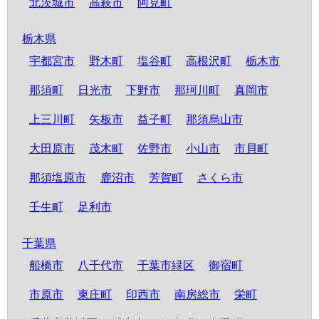
北茨城市
高萩市
阿見町
栃木県
宇都宮市
野木町
塩谷町
高根沢町
栃木市
那須町
日光市
下野市
那珂川町
真岡市
上三川町
矢板市
益子町
那須烏山市
大田原市
茂木町
佐野市
小山市
市貝町
那須塩原市
鹿沼市
芳賀町
さくら市
壬生町
足利市
千葉県
船橋市
八千代市
千葉市緑区
御宿町
市原市
東庄町
印西市
南房総市
栄町