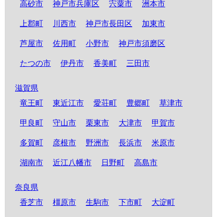
高砂市
神戸市兵庫区
宍粟市
洲本市
上郡町
川西市
神戸市長田区
加東市
芦屋市
佐用町
小野市
神戸市須磨区
たつの市
伊丹市
香美町
三田市
滋賀県
竜王町
東近江市
愛荘町
豊郷町
草津市
甲良町
守山市
栗東市
大津市
甲賀市
多賀町
彦根市
野洲市
長浜市
米原市
湖南市
近江八幡市
日野町
高島市
奈良県
香芝市
橿原市
生駒市
下市町
大淀町