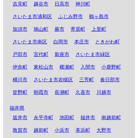
吉見町
越谷市
日高市
神川町
さいたま市浦和区
ふじみ野市
鶴ヶ島市
加須市
鳩山町
蕨市
寄居町
上里町
さいたま市南区
白岡市
本庄市
ときがわ町
戸田市
宮代町
新座市
さいたま市緑区
伊奈町
東松山市
横瀬町
入間市
小鹿野町
桶川市
さいたま市岩槻区
三芳町
春日部市
皆野町
朝霞市
長瀞町
久喜市
川越市
福井県
坂井市
永平寺町
池田町
福井市
南越前町
敦賀市
越前町
小浜市
美浜町
大野市