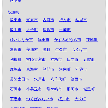
厚木市
茨城県
坂東市
潮来市
古河市
行方市
結城市
取手市
大子町
稲敷市
土浦市
ひたちなか市
鉾田市
かすみがうら市
茨城町
常総市
美浦村
境町
牛久市
つくば市
利根町
常陸大宮市
神栖市
日立市
五霞町
鹿嶋市
東海村
笠間市
河内町
守谷市
常陸太田市
水戸市
八千代町
筑西市
石岡市
小美玉市
龍ケ崎市
那珂市
城里町
下妻市
つくばみらい市
桜川市
大洗町