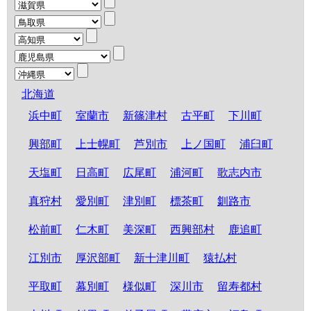
北海道
浜中町
室蘭市
新篠津村
古平町
下川町
興部町
上士幌町
芦別市
上ノ国町
浦臼町
天塩町
日高町
広尾町
浦河町
歌志内市
真狩村
愛別町
津別町
標茶町
釧路市
松前町
仁木町
美深町
西興部村
鹿追町
江別市
厚沢部町
新十津川町
猿払村
平取町
幕別町
様似町
深川市
留寿都村