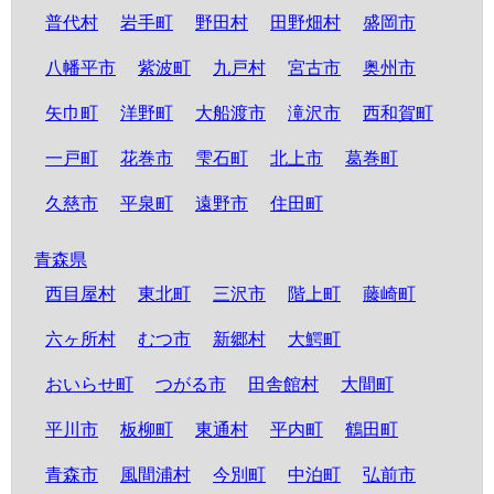
普代村
岩手町
野田村
田野畑村
盛岡市
八幡平市
紫波町
九戸村
宮古市
奥州市
矢巾町
洋野町
大船渡市
滝沢市
西和賀町
一戸町
花巻市
雫石町
北上市
葛巻町
久慈市
平泉町
遠野市
住田町
青森県
西目屋村
東北町
三沢市
階上町
藤崎町
六ヶ所村
むつ市
新郷村
大鰐町
おいらせ町
つがる市
田舎館村
大間町
平川市
板柳町
東通村
平内町
鶴田町
青森市
風間浦村
今別町
中泊町
弘前市