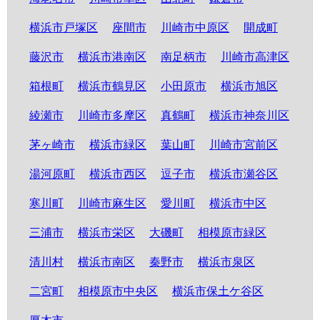
横浜市戸塚区
座間市
川崎市中原区
開成町
藤沢市
横浜市港南区
南足柄市
川崎市高津区
箱根町
横浜市鶴見区
小田原市
横浜市旭区
綾瀬市
川崎市多摩区
真鶴町
横浜市神奈川区
茅ヶ崎市
横浜市緑区
葉山町
川崎市宮前区
湯河原町
横浜市西区
逗子市
横浜市瀬谷区
寒川町
川崎市麻生区
愛川町
横浜市中区
三浦市
横浜市栄区
大磯町
相模原市緑区
清川村
横浜市南区
秦野市
横浜市泉区
二宮町
相模原市中央区
横浜市保土ケ谷区