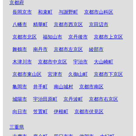
京都府
長岡京市
和束町
与謝野町
京都市山科区
八幡市
精華町
京都市西京区
京田辺市
京都市北区
福知山市
京丹後市
京都市上京区
舞鶴市
南丹市
京都市左京区
綾部市
木津川市
京都市中京区
宇治市
大山崎町
京都市東山区
宮津市
久御山町
京都市下京区
亀岡市
井手町
南山城村
京都市南区
城陽市
宇治田原町
京丹波町
京都市右京区
向日市
笠置町
伊根町
京都市伏見区
三重県