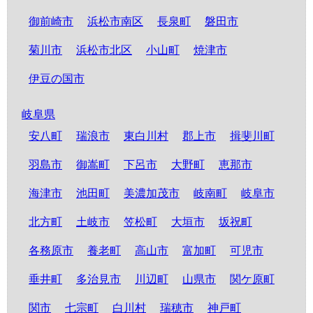
御前崎市
浜松市南区
長泉町
磐田市
菊川市
浜松市北区
小山町
焼津市
伊豆の国市
岐阜県
安八町
瑞浪市
東白川村
郡上市
揖斐川町
羽島市
御嵩町
下呂市
大野町
恵那市
海津市
池田町
美濃加茂市
岐南町
岐阜市
北方町
土岐市
笠松町
大垣市
坂祝町
各務原市
養老町
高山市
富加町
可児市
垂井町
多治見市
川辺町
山県市
関ケ原町
関市
七宗町
白川村
瑞穂市
神戸町