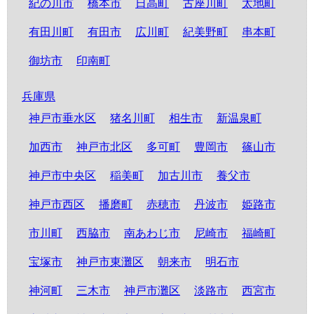
紀の川市
橋本市
日高町
古座川町
太地町
有田川町
有田市
広川町
紀美野町
串本町
御坊市
印南町
兵庫県
神戸市垂水区
猪名川町
相生市
新温泉町
加西市
神戸市北区
多可町
豊岡市
篠山市
神戸市中央区
稲美町
加古川市
養父市
神戸市西区
播磨町
赤穂市
丹波市
姫路市
市川町
西脇市
南あわじ市
尼崎市
福崎町
宝塚市
神戸市東灘区
朝来市
明石市
神河町
三木市
神戸市灘区
淡路市
西宮市