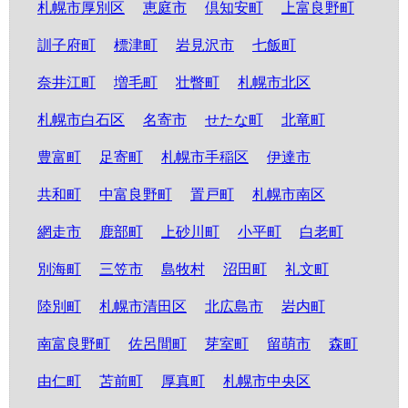
札幌市厚別区
恵庭市
倶知安町
上富良野町
訓子府町
標津町
岩見沢市
七飯町
奈井江町
増毛町
壮瞥町
札幌市北区
札幌市白石区
名寄市
せたな町
北竜町
豊富町
足寄町
札幌市手稲区
伊達市
共和町
中富良野町
置戸町
札幌市南区
網走市
鹿部町
上砂川町
小平町
白老町
別海町
三笠市
島牧村
沼田町
礼文町
陸別町
札幌市清田区
北広島市
岩内町
南富良野町
佐呂間町
芽室町
留萌市
森町
由仁町
苫前町
厚真町
札幌市中央区