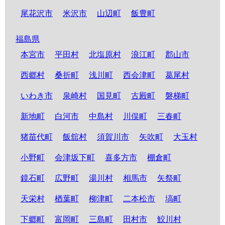
尾花沢市
米沢市
山辺町
飯豊町
福島県
本宮市
平田村
北塩原村
浪江町
郡山市
西郷村
桑折町
浅川町
西会津町
葛尾村
いわき市
泉崎村
国見町
古殿町
磐梯町
新地町
白河市
中島村
川俣町
三春町
猪苗代町
飯舘村
須賀川市
矢吹町
大玉村
小野町
会津坂下町
喜多方市
棚倉町
鏡石町
広野町
湯川村
相馬市
矢祭町
天栄村
楢葉町
柳津町
二本松市
塙町
下郷町
富岡町
三島町
田村市
鮫川村