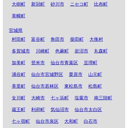
大樹町
新冠町
砂川市
ニセコ町
比布町
美幌町
宮城県
村田町
富谷町
角田市
柴田町
大衡村
多賀城市
川崎町
色麻町
岩沼市
丸森町
加美町
登米市
仙台市青葉区
亘理町
涌谷町
仙台市宮城野区
栗原市
山元町
美里町
仙台市若林区
東松島市
松島町
女川町
大崎市
七ヶ浜町
塩竈市
南三陸町
蔵王町
利府町
気仙沼市
仙台市太白区
七ヶ宿町
仙台市泉区
大和町
白石市