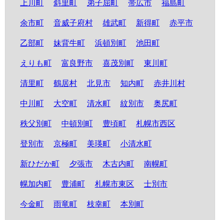
上川町
斜里町
弟子屈町
帯広市
福島町
余市町
音威子府村
雄武町
新得町
赤平市
乙部町
妹背牛町
浜頓別町
池田町
えりも町
富良野市
喜茂別町
東川町
清里町
鶴居村
北見市
知内町
赤井川村
中川町
大空町
清水町
紋別市
奥尻町
秩父別町
中頓別町
豊頃町
札幌市西区
登別市
京極町
美瑛町
小清水町
新ひだか町
夕張市
木古内町
南幌町
幌加内町
豊浦町
札幌市東区
士別市
今金町
雨竜町
枝幸町
本別町