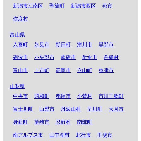
新潟市江南区
聖籠町
新潟市西区
燕市
弥彦村
富山県
入善町
氷見市
朝日町
滑川市
黒部市
砺波市
小矢部市
南砺市
射水市
舟橋村
富山市
上市町
高岡市
立山町
魚津市
山梨県
中央市
昭和町
都留市
小菅村
市川三郷町
富士川町
山梨市
丹波山村
早川町
大月市
身延町
韮崎市
忍野村
南部町
南アルプス市
山中湖村
北杜市
甲斐市