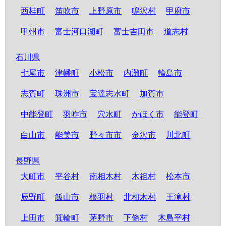
西桂町
笛吹市
上野原市
鳴沢村
甲府市
甲州市
富士河口湖町
富士吉田市
道志村
石川県
七尾市
津幡町
小松市
内灘町
輪島市
志賀町
珠洲市
宝達志水町
加賀市
中能登町
羽咋市
穴水町
かほく市
能登町
白山市
能美市
野々市市
金沢市
川北町
長野県
大町市
平谷村
南相木村
木祖村
松本市
辰野町
飯山市
根羽村
北相木村
王滝村
上田市
箕輪町
茅野市
下條村
木島平村