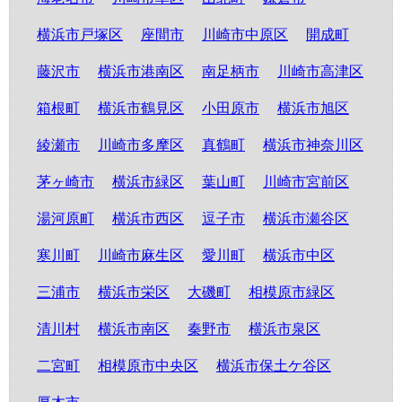
横浜市戸塚区
座間市
川崎市中原区
開成町
藤沢市
横浜市港南区
南足柄市
川崎市高津区
箱根町
横浜市鶴見区
小田原市
横浜市旭区
綾瀬市
川崎市多摩区
真鶴町
横浜市神奈川区
茅ヶ崎市
横浜市緑区
葉山町
川崎市宮前区
湯河原町
横浜市西区
逗子市
横浜市瀬谷区
寒川町
川崎市麻生区
愛川町
横浜市中区
三浦市
横浜市栄区
大磯町
相模原市緑区
清川村
横浜市南区
秦野市
横浜市泉区
二宮町
相模原市中央区
横浜市保土ケ谷区