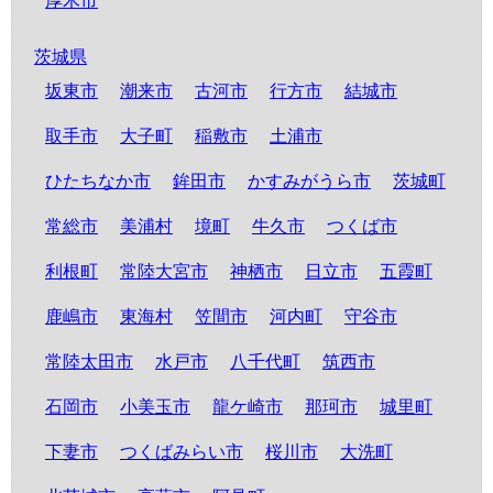
厚木市
茨城県
坂東市
潮来市
古河市
行方市
結城市
取手市
大子町
稲敷市
土浦市
ひたちなか市
鉾田市
かすみがうら市
茨城町
常総市
美浦村
境町
牛久市
つくば市
利根町
常陸大宮市
神栖市
日立市
五霞町
鹿嶋市
東海村
笠間市
河内町
守谷市
常陸太田市
水戸市
八千代町
筑西市
石岡市
小美玉市
龍ケ崎市
那珂市
城里町
下妻市
つくばみらい市
桜川市
大洗町