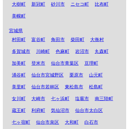
大樹町
新冠町
砂川市
ニセコ町
比布町
美幌町
宮城県
村田町
富谷町
角田市
柴田町
大衡村
多賀城市
川崎町
色麻町
岩沼市
丸森町
加美町
登米市
仙台市青葉区
亘理町
涌谷町
仙台市宮城野区
栗原市
山元町
美里町
仙台市若林区
東松島市
松島町
女川町
大崎市
七ヶ浜町
塩竈市
南三陸町
蔵王町
利府町
気仙沼市
仙台市太白区
七ヶ宿町
仙台市泉区
大和町
白石市