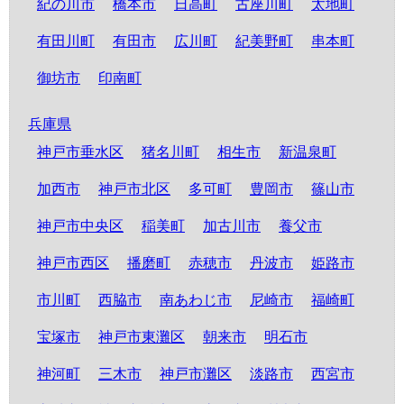
紀の川市
橋本市
日高町
古座川町
太地町
有田川町
有田市
広川町
紀美野町
串本町
御坊市
印南町
兵庫県
神戸市垂水区
猪名川町
相生市
新温泉町
加西市
神戸市北区
多可町
豊岡市
篠山市
神戸市中央区
稲美町
加古川市
養父市
神戸市西区
播磨町
赤穂市
丹波市
姫路市
市川町
西脇市
南あわじ市
尼崎市
福崎町
宝塚市
神戸市東灘区
朝来市
明石市
神河町
三木市
神戸市灘区
淡路市
西宮市