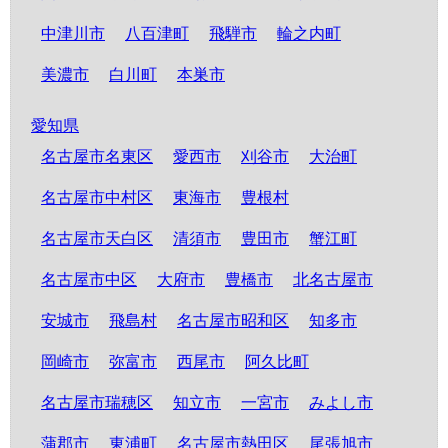
中津川市
八百津町
飛騨市
輪之内町
美濃市
白川町
本巣市
愛知県
名古屋市名東区
愛西市
刈谷市
大治町
名古屋市中村区
東海市
豊根村
名古屋市天白区
清須市
豊田市
蟹江町
名古屋市中区
大府市
豊橋市
北名古屋市
安城市
飛島村
名古屋市昭和区
知多市
岡崎市
弥富市
西尾市
阿久比町
名古屋市瑞穂区
知立市
一宮市
みよし市
蒲郡市
東浦町
名古屋市熱田区
尾張旭市