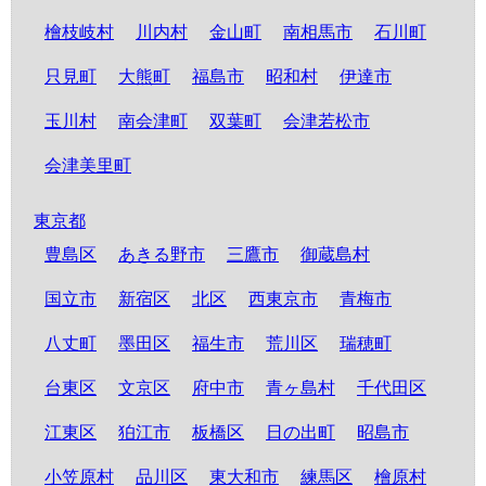
檜枝岐村
川内村
金山町
南相馬市
石川町
只見町
大熊町
福島市
昭和村
伊達市
玉川村
南会津町
双葉町
会津若松市
会津美里町
東京都
豊島区
あきる野市
三鷹市
御蔵島村
国立市
新宿区
北区
西東京市
青梅市
八丈町
墨田区
福生市
荒川区
瑞穂町
台東区
文京区
府中市
青ヶ島村
千代田区
江東区
狛江市
板橋区
日の出町
昭島市
小笠原村
品川区
東大和市
練馬区
檜原村