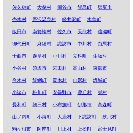
佐久穂町
大桑村
岡谷市
飯島町
塩尻市
売木村
野沢温泉村
軽井沢町
木曽町
飯田市
南箕輪村
佐久市
天龍村
信濃町
御代田町
麻績村
諏訪市
中川村
白馬村
千曲市
泰阜村
小川村
立科町
生坂村
小谷村
須坂市
宮田村
高山村
東御市
喬木村
飯綱町
青木村
山形村
坂城町
小諸市
松川町
安曇野市
豊丘村
栄村
長和町
朝日村
小布施町
伊那市
高森町
山ノ内町
小海町
大鹿村
下諏訪町
筑北村
駒ヶ根市
阿南町
川上村
上松町
富士見町