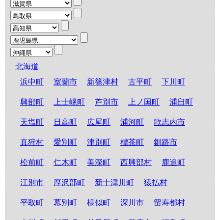
北海道
浜中町
室蘭市
新篠津村
古平町
下川町
興部町
上士幌町
芦別市
上ノ国町
浦臼町
天塩町
日高町
広尾町
浦河町
歌志内市
真狩村
愛別町
津別町
標茶町
釧路市
松前町
仁木町
美深町
西興部村
鹿追町
江別市
厚沢部町
新十津川町
猿払村
平取町
幕別町
様似町
深川市
留寿都村