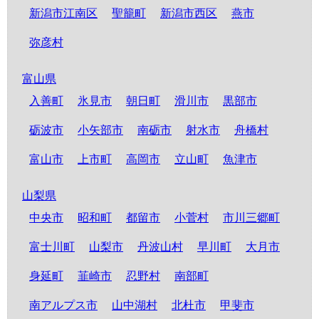
新潟市江南区
聖籠町
新潟市西区
燕市
弥彦村
富山県
入善町
氷見市
朝日町
滑川市
黒部市
砺波市
小矢部市
南砺市
射水市
舟橋村
富山市
上市町
高岡市
立山町
魚津市
山梨県
中央市
昭和町
都留市
小菅村
市川三郷町
富士川町
山梨市
丹波山村
早川町
大月市
身延町
韮崎市
忍野村
南部町
南アルプス市
山中湖村
北杜市
甲斐市