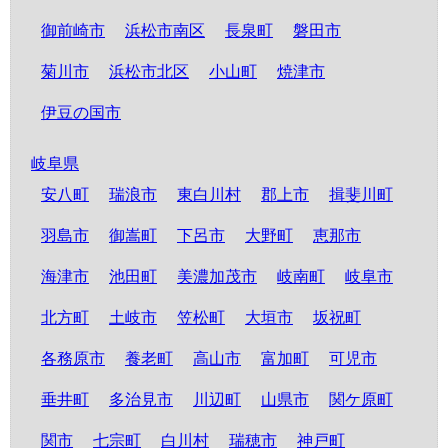
御前崎市
浜松市南区
長泉町
磐田市
菊川市
浜松市北区
小山町
焼津市
伊豆の国市
岐阜県
安八町
瑞浪市
東白川村
郡上市
揖斐川町
羽島市
御嵩町
下呂市
大野町
恵那市
海津市
池田町
美濃加茂市
岐南町
岐阜市
北方町
土岐市
笠松町
大垣市
坂祝町
各務原市
養老町
高山市
富加町
可児市
垂井町
多治見市
川辺町
山県市
関ケ原町
関市
七宗町
白川村
瑞穂市
神戸町