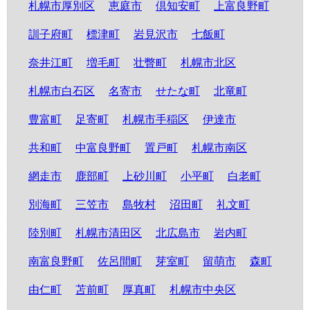
札幌市厚別区
恵庭市
倶知安町
上富良野町
訓子府町
標津町
岩見沢市
七飯町
奈井江町
増毛町
壮瞥町
札幌市北区
札幌市白石区
名寄市
せたな町
北竜町
豊富町
足寄町
札幌市手稲区
伊達市
共和町
中富良野町
置戸町
札幌市南区
網走市
鹿部町
上砂川町
小平町
白老町
別海町
三笠市
島牧村
沼田町
礼文町
陸別町
札幌市清田区
北広島市
岩内町
南富良野町
佐呂間町
芽室町
留萌市
森町
由仁町
苫前町
厚真町
札幌市中央区