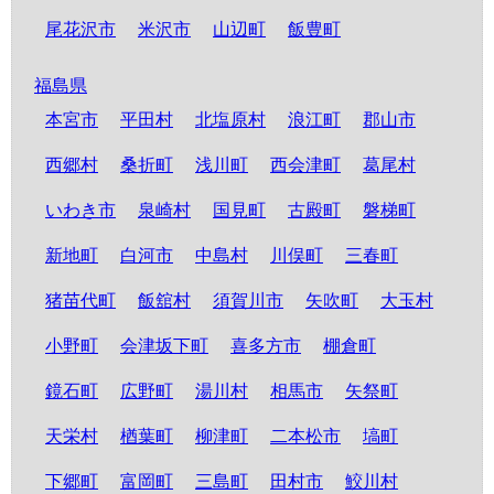
尾花沢市
米沢市
山辺町
飯豊町
福島県
本宮市
平田村
北塩原村
浪江町
郡山市
西郷村
桑折町
浅川町
西会津町
葛尾村
いわき市
泉崎村
国見町
古殿町
磐梯町
新地町
白河市
中島村
川俣町
三春町
猪苗代町
飯舘村
須賀川市
矢吹町
大玉村
小野町
会津坂下町
喜多方市
棚倉町
鏡石町
広野町
湯川村
相馬市
矢祭町
天栄村
楢葉町
柳津町
二本松市
塙町
下郷町
富岡町
三島町
田村市
鮫川村