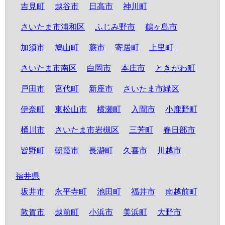
吉見町
越谷市
日高市
神川町
さいたま市浦和区
ふじみ野市
鶴ヶ島市
加須市
鳩山町
蕨市
寄居町
上里町
さいたま市南区
白岡市
本庄市
ときがわ町
戸田市
宮代町
新座市
さいたま市緑区
伊奈町
東松山市
横瀬町
入間市
小鹿野町
桶川市
さいたま市岩槻区
三芳町
春日部市
皆野町
朝霞市
長瀞町
久喜市
川越市
福井県
坂井市
永平寺町
池田町
福井市
南越前町
敦賀市
越前町
小浜市
美浜町
大野市