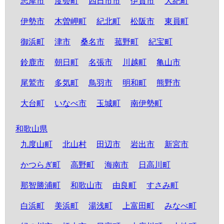
志摩市
度会町
四日市市
伊賀市
大紀町
伊勢市
木曽岬町
紀北町
松阪市
東員町
御浜町
津市
桑名市
菰野町
紀宝町
鈴鹿市
朝日町
名張市
川越町
亀山市
尾鷲市
多気町
鳥羽市
明和町
熊野市
大台町
いなべ市
玉城町
南伊勢町
和歌山県
九度山町
北山村
田辺市
岩出市
新宮市
かつらぎ町
高野町
海南市
日高川町
那智勝浦町
和歌山市
由良町
すさみ町
白浜町
美浜町
湯浅町
上富田町
みなべ町