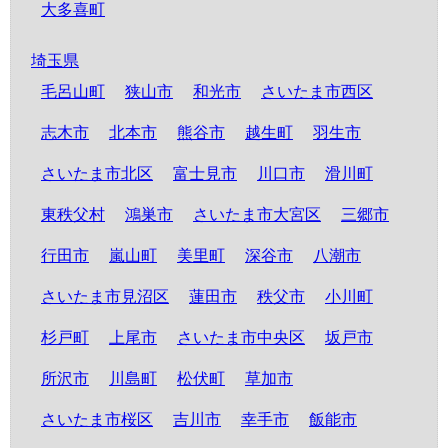
大多喜町
埼玉県
毛呂山町
狭山市
和光市
さいたま市西区
志木市
北本市
熊谷市
越生町
羽生市
さいたま市北区
富士見市
川口市
滑川町
東秩父村
鴻巣市
さいたま市大宮区
三郷市
行田市
嵐山町
美里町
深谷市
八潮市
さいたま市見沼区
蓮田市
秩父市
小川町
杉戸町
上尾市
さいたま市中央区
坂戸市
所沢市
川島町
松伏町
草加市
さいたま市桜区
吉川市
幸手市
飯能市