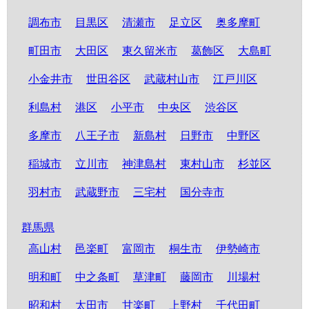
調布市
目黒区
清瀬市
足立区
奥多摩町
町田市
大田区
東久留米市
葛飾区
大島町
小金井市
世田谷区
武蔵村山市
江戸川区
利島村
港区
小平市
中央区
渋谷区
多摩市
八王子市
新島村
日野市
中野区
稲城市
立川市
神津島村
東村山市
杉並区
羽村市
武蔵野市
三宅村
国分寺市
群馬県
高山村
邑楽町
富岡市
桐生市
伊勢崎市
明和町
中之条町
草津町
藤岡市
川場村
昭和村
太田市
甘楽町
上野村
千代田町