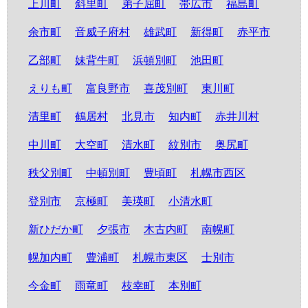
上川町
斜里町
弟子屈町
帯広市
福島町
余市町
音威子府村
雄武町
新得町
赤平市
乙部町
妹背牛町
浜頓別町
池田町
えりも町
富良野市
喜茂別町
東川町
清里町
鶴居村
北見市
知内町
赤井川村
中川町
大空町
清水町
紋別市
奥尻町
秩父別町
中頓別町
豊頃町
札幌市西区
登別市
京極町
美瑛町
小清水町
新ひだか町
夕張市
木古内町
南幌町
幌加内町
豊浦町
札幌市東区
士別市
今金町
雨竜町
枝幸町
本別町