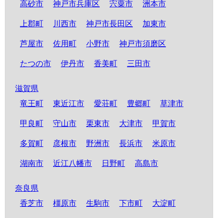
高砂市
神戸市兵庫区
宍粟市
洲本市
上郡町
川西市
神戸市長田区
加東市
芦屋市
佐用町
小野市
神戸市須磨区
たつの市
伊丹市
香美町
三田市
滋賀県
竜王町
東近江市
愛荘町
豊郷町
草津市
甲良町
守山市
栗東市
大津市
甲賀市
多賀町
彦根市
野洲市
長浜市
米原市
湖南市
近江八幡市
日野町
高島市
奈良県
香芝市
橿原市
生駒市
下市町
大淀町