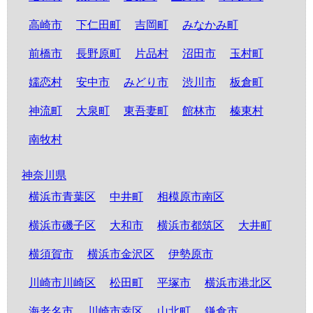
高崎市
下仁田町
吉岡町
みなかみ町
前橋市
長野原町
片品村
沼田市
玉村町
嬬恋村
安中市
みどり市
渋川市
板倉町
神流町
大泉町
東吾妻町
館林市
榛東村
南牧村
神奈川県
横浜市青葉区
中井町
相模原市南区
横浜市磯子区
大和市
横浜市都筑区
大井町
横須賀市
横浜市金沢区
伊勢原市
川崎市川崎区
松田町
平塚市
横浜市港北区
海老名市
川崎市幸区
山北町
鎌倉市