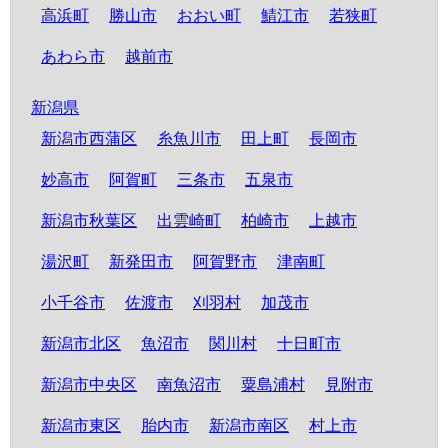
高浜町
勝山市
おおい町
鯖江市
若狭町
あわら市
越前市
新潟県
新潟市西蒲区
糸魚川市
田上町
長岡市
妙高市
阿賀町
三条市
五泉市
新潟市秋葉区
出雲崎町
柏崎市
上越市
湯沢町
新発田市
阿賀野市
津南町
小千谷市
佐渡市
刈羽村
加茂市
新潟市北区
魚沼市
関川村
十日町市
新潟市中央区
南魚沼市
粟島浦村
見附市
新潟市東区
胎内市
新潟市南区
村上市