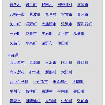
普代村
岩手町
野田村
田野畑村
盛岡市
八幡平市
紫波町
九戸村
宮古市
奥州市
矢巾町
洋野町
大船渡市
滝沢市
西和賀町
一戸町
花巻市
雫石町
北上市
葛巻町
久慈市
平泉町
遠野市
住田町
青森県
西目屋村
東北町
三沢市
階上町
藤崎町
六ヶ所村
むつ市
新郷村
大鰐町
おいらせ町
つがる市
田舎館村
大間町
平川市
板柳町
東通村
平内町
鶴田町
青森市
風間浦村
今別町
中泊町
弘前市