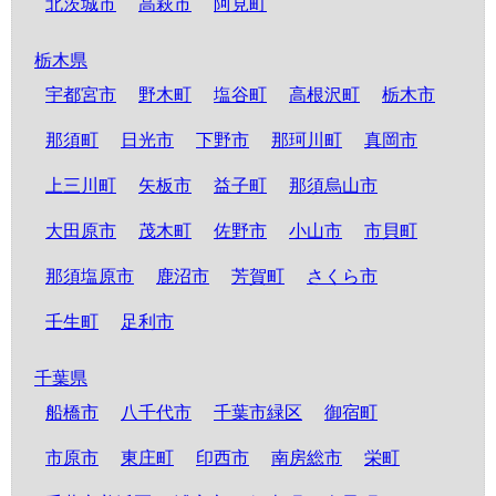
北茨城市
高萩市
阿見町
栃木県
宇都宮市
野木町
塩谷町
高根沢町
栃木市
那須町
日光市
下野市
那珂川町
真岡市
上三川町
矢板市
益子町
那須烏山市
大田原市
茂木町
佐野市
小山市
市貝町
那須塩原市
鹿沼市
芳賀町
さくら市
壬生町
足利市
千葉県
船橋市
八千代市
千葉市緑区
御宿町
市原市
東庄町
印西市
南房総市
栄町