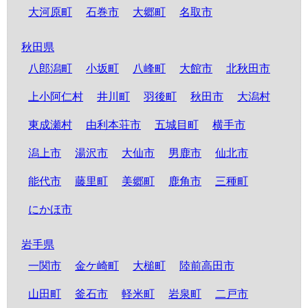
大河原町
石巻市
大郷町
名取市
秋田県
八郎潟町
小坂町
八峰町
大館市
北秋田市
上小阿仁村
井川町
羽後町
秋田市
大潟村
東成瀬村
由利本荘市
五城目町
横手市
潟上市
湯沢市
大仙市
男鹿市
仙北市
能代市
藤里町
美郷町
鹿角市
三種町
にかほ市
岩手県
一関市
金ケ崎町
大槌町
陸前高田市
山田町
釜石市
軽米町
岩泉町
二戸市