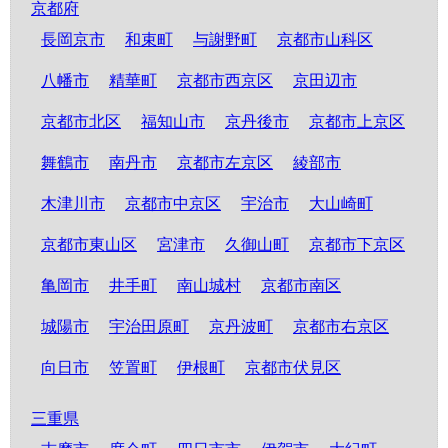
京都府
長岡京市
和束町
与謝野町
京都市山科区
八幡市
精華町
京都市西京区
京田辺市
京都市北区
福知山市
京丹後市
京都市上京区
舞鶴市
南丹市
京都市左京区
綾部市
木津川市
京都市中京区
宇治市
大山崎町
京都市東山区
宮津市
久御山町
京都市下京区
亀岡市
井手町
南山城村
京都市南区
城陽市
宇治田原町
京丹波町
京都市右京区
向日市
笠置町
伊根町
京都市伏見区
三重県