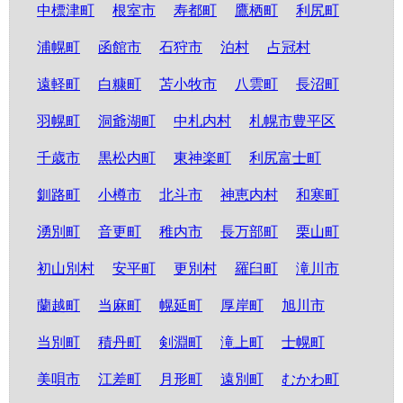
中標津町
根室市
寿都町
鷹栖町
利尻町
浦幌町
函館市
石狩市
泊村
占冠村
遠軽町
白糠町
苫小牧市
八雲町
長沼町
羽幌町
洞爺湖町
中札内村
札幌市豊平区
千歳市
黒松内町
東神楽町
利尻富士町
釧路町
小樽市
北斗市
神恵内村
和寒町
湧別町
音更町
稚内市
長万部町
栗山町
初山別村
安平町
更別村
羅臼町
滝川市
蘭越町
当麻町
幌延町
厚岸町
旭川市
当別町
積丹町
剣淵町
滝上町
士幌町
美唄市
江差町
月形町
遠別町
むかわ町