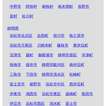
中野市
阿智村
南牧村
南木曽町
長野市
原村
松川村
静岡県
浜松市浜北区
吉田町
掛川市
牧之原市
浜松市天竜区
川根本町
藤枝市
東伊豆町
沼津市
森町
御殿場市
静岡市葵区
河津町
熱海市
袋井市
静岡市駿河区
南伊豆町
三島市
下田市
静岡市清水区
松崎町
富士宮市
裾野市
浜松市中区
西伊豆町
伊東市
湖西市
浜松市東区
函南町
島田市
伊豆市
浜松市西区
清水町
富士市