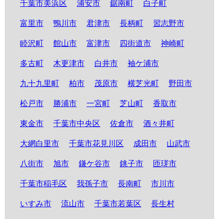
千葉市美浜区
浦安市
鋸南町
白子町
富里市
鴨川市
君津市
長柄町
習志野市
睦沢町
館山市
富津市
四街道市
神崎町
多古町
木更津市
白井市
袖ケ浦市
九十九里町
柏市
茂原市
横芝光町
野田市
松戸市
勝浦市
一宮町
芝山町
香取市
東金市
千葉市中央区
佐倉市
酒々井町
大網白里市
千葉市花見川区
成田市
山武市
八街市
旭市
鎌ケ谷市
銚子市
匝瑳市
千葉市稲毛区
我孫子市
長南町
市川市
いすみ市
流山市
千葉市若葉区
長生村