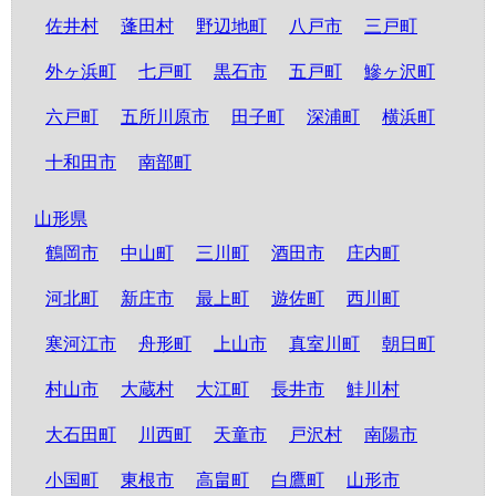
佐井村
蓬田村
野辺地町
八戸市
三戸町
外ヶ浜町
七戸町
黒石市
五戸町
鰺ヶ沢町
六戸町
五所川原市
田子町
深浦町
横浜町
十和田市
南部町
山形県
鶴岡市
中山町
三川町
酒田市
庄内町
河北町
新庄市
最上町
遊佐町
西川町
寒河江市
舟形町
上山市
真室川町
朝日町
村山市
大蔵村
大江町
長井市
鮭川村
大石田町
川西町
天童市
戸沢村
南陽市
小国町
東根市
高畠町
白鷹町
山形市