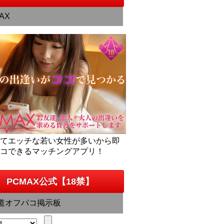
AX
くてエッチな若い女性が多いから即
パコできるマッチングアプリ！
PCMAX公式【18禁】
道オフパコ掲示板