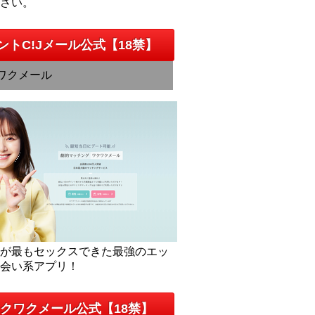
下さい。
ントC!Jメール公式【18禁】
ワクメール
人が最もセックスできた最強のエッ
出会い系アプリ！
クワクメール公式【18禁】