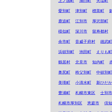
上ノ国町
浦臼町
天塩町
愛別町
津別町
標茶町
鹿追町
江別市
厚沢部町
様似町
深川市
留寿都村
余市町
音威子府村
雄武
浜頓別町
池田町
えりも
鶴居村
北見市
知内町
奥尻町
秩父別町
中頓別
美瑛町
小清水町
新ひだ
豊浦町
札幌市東区
士別
札幌市厚別区
恵庭市
倶