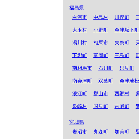
福島県
白河市
中島村
川俣町
大玉村
小野町
会津坂下
湯川村
相馬市
矢祭町
下郷町
富岡町
三島町
南相馬市
石川町
只見町
南会津町
双葉町
会津若
浪江町
郡山市
西郷村
泉崎村
国見町
古殿町
宮城県
岩沼市
丸森町
加美町