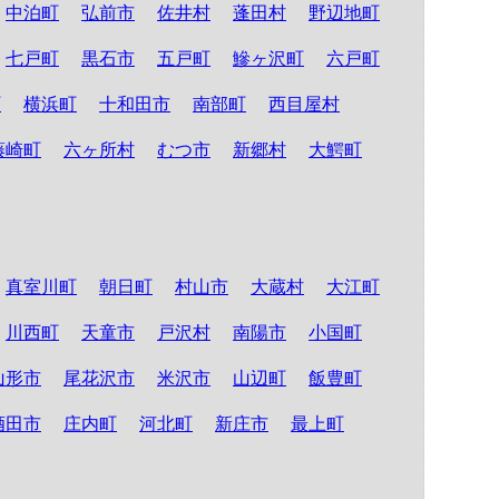
中泊町
弘前市
佐井村
蓬田村
野辺地町
七戸町
黒石市
五戸町
鰺ヶ沢町
六戸町
町
横浜町
十和田市
南部町
西目屋村
藤崎町
六ヶ所村
むつ市
新郷村
大鰐町
真室川町
朝日町
村山市
大蔵村
大江町
川西町
天童市
戸沢村
南陽市
小国町
山形市
尾花沢市
米沢市
山辺町
飯豊町
酒田市
庄内町
河北町
新庄市
最上町