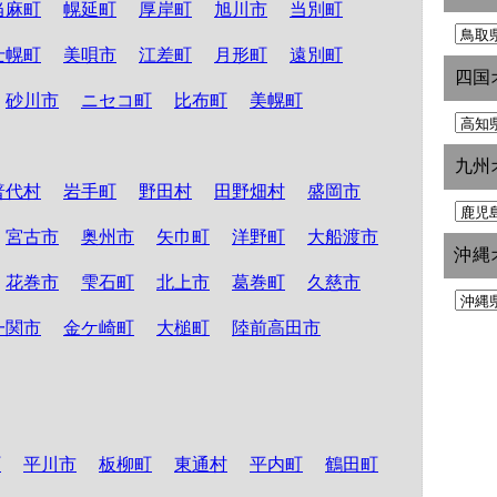
当麻町
幌延町
厚岸町
旭川市
当別町
士幌町
美唄市
江差町
月形町
遠別町
四国
砂川市
ニセコ町
比布町
美幌町
九州
普代村
岩手町
野田村
田野畑村
盛岡市
宮古市
奥州市
矢巾町
洋野町
大船渡市
沖縄
花巻市
雫石町
北上市
葛巻町
久慈市
一関市
金ケ崎町
大槌町
陸前高田市
町
平川市
板柳町
東通村
平内町
鶴田町