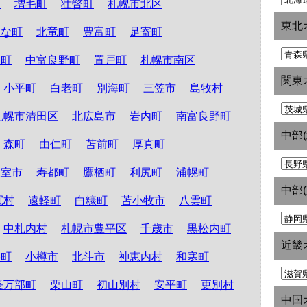
町
増毛町
壮瞥町
札幌市北区
東北
たな町
北竜町
豊富町
足寄町
和町
中富良野町
置戸町
札幌市南区
関東
小平町
白老町
別海町
三笠市
島牧村
札幌市清田区
北広島市
岩内町
南富良野町
中部
森町
由仁町
苫前町
厚真町
根室市
寿都町
鷹栖町
利尻町
浦幌町
中部
冠村
遠軽町
白糠町
苫小牧市
八雲町
中札内村
札幌市豊平区
千歳市
黒松内町
近畿
路町
小樽市
北斗市
神恵内村
和寒町
長万部町
栗山町
初山別村
安平町
更別村
中国