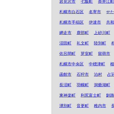
岩見沢市
七飯町
奈井江
札幌市白石区
名寄市
せ
札幌市手稲区
伊達市
共
網走市
鹿部町
上砂川町
沼田町
礼文町
陸別町
佐呂間町
芽室町
留萌市
札幌市中央区
中標津町
函館市
石狩市
泊村
占
長沼町
羽幌町
洞爺湖町
東神楽町
利尻富士町
釧
湧別町
音更町
稚内市