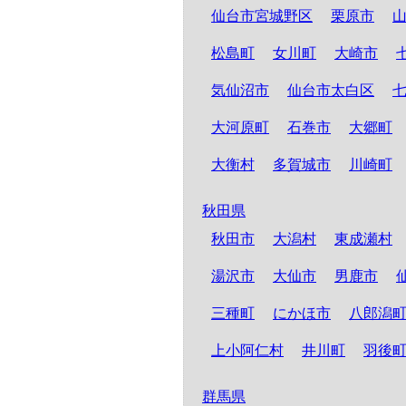
仙台市宮城野区
栗原市
松島町
女川町
大崎市
気仙沼市
仙台市太白区
大河原町
石巻市
大郷町
大衡村
多賀城市
川崎町
秋田県
秋田市
大潟村
東成瀬村
湯沢市
大仙市
男鹿市
三種町
にかほ市
八郎潟
上小阿仁村
井川町
羽後
群馬県