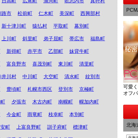
日高町
広尾町
浦河町
歌志内市
真狩村
PCM
釧路市
松前町
仁木町
美深町
西興部村
新十津川町
猿払村
平取町
幕別町
上川町
斜里町
弟子屈町
帯広市
福島町
町
新得町
赤平市
乙部町
妹背牛町
町
富良野市
喜茂別町
東川町
清里町
赤井川村
中川町
大空町
清水町
紋別市
可愛
町
豊頃町
札幌市西区
登別市
京極町
オフ
か町
夕張市
木古内町
南幌町
幌加内町
市
今金町
雨竜町
枝幸町
本別町
北海
知安町
上富良野町
訓子府町
標津町