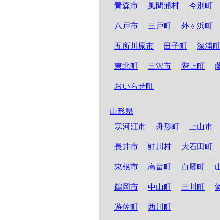
青森市
風間浦村
今別町
八戸市
三戸町
外ヶ浜町
五所川原市
田子町
深浦
東北町
三沢市
階上町
おいらせ町
山形県
寒河江市
舟形町
上山市
長井市
鮭川村
大石田町
東根市
高畠町
白鷹町
鶴岡市
中山町
三川町
遊佐町
西川町