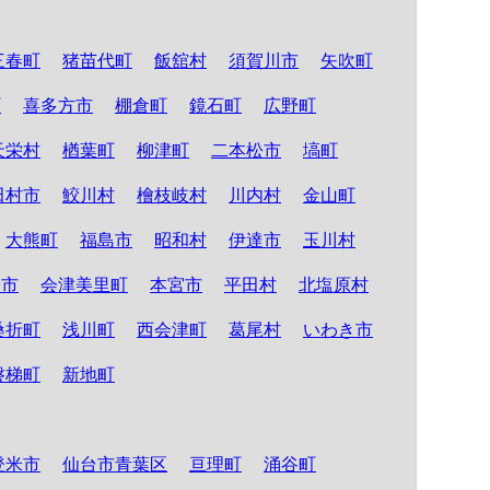
三春町
猪苗代町
飯舘村
須賀川市
矢吹町
町
喜多方市
棚倉町
鏡石町
広野町
天栄村
楢葉町
柳津町
二本松市
塙町
田村市
鮫川村
檜枝岐村
川内村
金山町
大熊町
福島市
昭和村
伊達市
玉川村
松市
会津美里町
本宮市
平田村
北塩原村
桑折町
浅川町
西会津町
葛尾村
いわき市
磐梯町
新地町
登米市
仙台市青葉区
亘理町
涌谷町