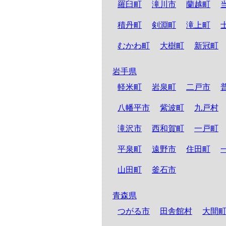
羅臼町
滝川市
蘭越町
積丹町
剣淵町
滝上町
むかわ町
大樹町
新冠町
岩手県
軽米町
岩泉町
二戸市
八幡平市
紫波町
九戸村
滝沢市
西和賀町
一戸町
平泉町
遠野市
住田町
山田町
釜石市
青森県
つがる市
田舎館村
大間