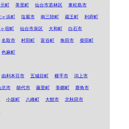
山元町
美里町
仙台市若林区
東松島市
七ヶ浜町
塩竈市
南三陸町
蔵王町
利府町
七ヶ宿町
仙台市泉区
大和町
白石市
名取市
村田町
富谷町
角田市
柴田町
色麻町
由利本荘市
五城目町
横手市
潟上市
仙北市
能代市
藤里町
美郷町
鹿角市
町
小坂町
八峰町
大館市
北秋田市
町