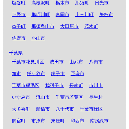
塩谷町
高根沢町
栃木市
那須町
日光市
下野市
那珂川町
真岡市
上三川町
矢板市
益子町
那須烏山市
大田原市
茂木町
佐野市
小山市
千葉県
千葉市花見川区
成田市
山武市
八街市
旭市
鎌ケ谷市
銚子市
匝瑳市
千葉市稲毛区
我孫子市
長南町
市川市
いすみ市
流山市
千葉市若葉区
長生村
大多喜町
船橋市
八千代市
千葉市緑区
御宿町
市原市
東庄町
印西市
南房総市