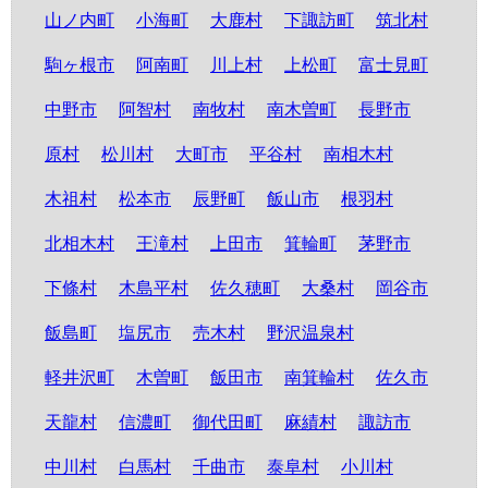
山ノ内町
小海町
大鹿村
下諏訪町
筑北村
駒ヶ根市
阿南町
川上村
上松町
富士見町
中野市
阿智村
南牧村
南木曽町
長野市
原村
松川村
大町市
平谷村
南相木村
木祖村
松本市
辰野町
飯山市
根羽村
北相木村
王滝村
上田市
箕輪町
茅野市
下條村
木島平村
佐久穂町
大桑村
岡谷市
飯島町
塩尻市
売木村
野沢温泉村
軽井沢町
木曽町
飯田市
南箕輪村
佐久市
天龍村
信濃町
御代田町
麻績村
諏訪市
中川村
白馬村
千曲市
泰阜村
小川村