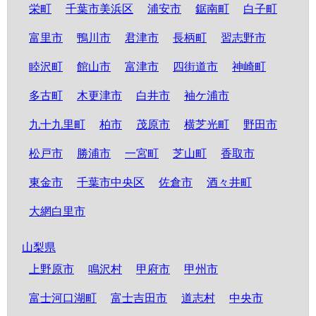
栄町
千葉市美浜区
浦安市
鋸南町
白子町
富里市
鴨川市
君津市
長柄町
習志野市
睦沢町
館山市
富津市
四街道市
神崎町
多古町
木更津市
白井市
袖ケ浦市
九十九里町
柏市
茂原市
横芝光町
野田市
松戸市
勝浦市
一宮町
芝山町
香取市
東金市
千葉市中央区
佐倉市
酒々井町
大網白里市
山梨県
上野原市
鳴沢村
甲府市
甲州市
富士河口湖町
富士吉田市
道志村
中央市