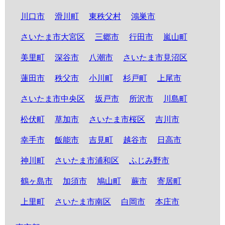
川口市
滑川町
東秩父村
鴻巣市
さいたま市大宮区
三郷市
行田市
嵐山町
美里町
深谷市
八潮市
さいたま市見沼区
蓮田市
秩父市
小川町
杉戸町
上尾市
さいたま市中央区
坂戸市
所沢市
川島町
松伏町
草加市
さいたま市桜区
吉川市
幸手市
飯能市
吉見町
越谷市
日高市
神川町
さいたま市浦和区
ふじみ野市
鶴ヶ島市
加須市
鳩山町
蕨市
寄居町
上里町
さいたま市南区
白岡市
本庄市