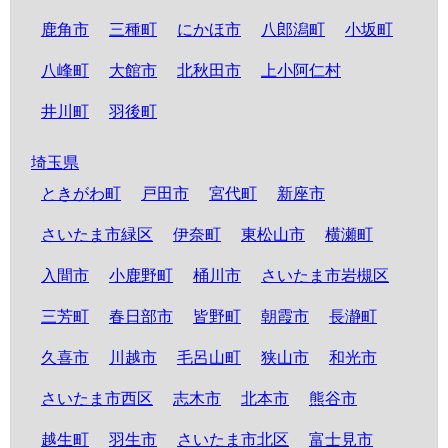
鹿角市
三種町
にかほ市
八郎潟町
小坂町
八峰町
大館市
北秋田市
上小阿仁村
井川町
羽後町
埼玉県
ときがわ町
戸田市
宮代町
新座市
さいたま市緑区
伊奈町
東松山市
横瀬町
入間市
小鹿野町
桶川市
さいたま市岩槻区
三芳町
春日部市
皆野町
朝霞市
長瀞町
久喜市
川越市
毛呂山町
狭山市
和光市
さいたま市西区
志木市
北本市
熊谷市
越生町
羽生市
さいたま市北区
富士見市