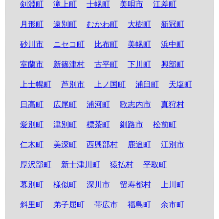
剣淵町
滝上町
士幌町
美唄市
江差町
月形町
遠別町
むかわ町
大樹町
新冠町
砂川市
ニセコ町
比布町
美幌町
浜中町
室蘭市
新篠津村
古平町
下川町
興部町
上士幌町
芦別市
上ノ国町
浦臼町
天塩町
日高町
広尾町
浦河町
歌志内市
真狩村
愛別町
津別町
標茶町
釧路市
松前町
仁木町
美深町
西興部村
鹿追町
江別市
厚沢部町
新十津川町
猿払村
平取町
幕別町
様似町
深川市
留寿都村
上川町
斜里町
弟子屈町
帯広市
福島町
余市町