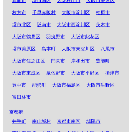
箕面市
堺市南区
大阪狭山市
大阪市浪速区
枚方市
千早赤阪村
大阪市淀川区
柏原市
堺市北区
阪南市
大阪市西淀川区
茨木市
大阪市鶴見区
羽曳野市
大阪市此花区
堺市美原区
島本町
大阪市東淀川区
八尾市
大阪市住之江区
門真市
岸和田市
豊能町
大阪市東成区
泉佐野市
大阪市平野区
摂津市
豊中市
能勢町
大阪市福島区
大阪市生野区
富田林市
京都府
井手町
南山城村
京都市南区
城陽市