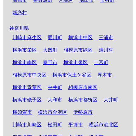
前橋市
長野原町
片品村
沼田市
玉村町
嬬恋村
神奈川県
川崎市麻生区
愛川町
横浜市中区
三浦市
横浜市栄区
大磯町
相模原市緑区
清川村
横浜市南区
秦野市
横浜市泉区
二宮町
相模原市中央区
横浜市保土ケ谷区
厚木市
横浜市青葉区
中井町
相模原市南区
横浜市磯子区
大和市
横浜市都筑区
大井町
横須賀市
横浜市金沢区
伊勢原市
川崎市川崎区
松田町
平塚市
横浜市港北区