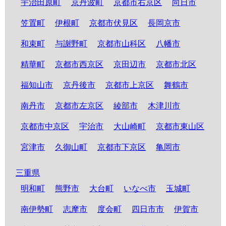
宇治田原町
京丹波町
京都市右京区
向日市
笠置町
伊根町
京都市伏見区
長岡京市
和束町
与謝野町
京都市山科区
八幡市
精華町
京都市西京区
京田辺市
京都市北区
福知山市
京丹後市
京都市上京区
舞鶴市
南丹市
京都市左京区
綾部市
木津川市
京都市中京区
宇治市
大山崎町
京都市東山区
宮津市
久御山町
京都市下京区
亀岡市
三重県
明和町
熊野市
大台町
いなべ市
玉城町
南伊勢町
志摩市
度会町
四日市市
伊賀市