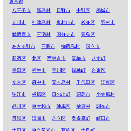
東京都
八王子市
新島村
日野市
中野区
稲城市
立川市
神津島村
東村山市
杉並区
羽村市
武蔵野市
三宅村
国分寺市
豊島区
あきる野市
三鷹市
御蔵島村
国立市
新宿区
北区
西東京市
青梅市
八丈町
墨田区
福生市
荒川区
瑞穂町
台東区
文京区
府中市
青ヶ島村
千代田区
江東区
狛江市
板橋区
日の出町
昭島市
小笠原村
品川区
東大和市
練馬区
檜原村
調布市
目黒区
清瀬市
足立区
奥多摩町
町田市
大田区
東久留米市
葛飾区
大島町