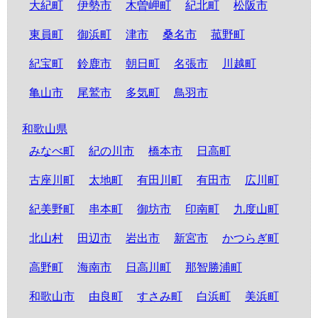
大紀町
伊勢市
木曽岬町
紀北町
松阪市
東員町
御浜町
津市
桑名市
菰野町
紀宝町
鈴鹿市
朝日町
名張市
川越町
亀山市
尾鷲市
多気町
鳥羽市
和歌山県
みなべ町
紀の川市
橋本市
日高町
古座川町
太地町
有田川町
有田市
広川町
紀美野町
串本町
御坊市
印南町
九度山町
北山村
田辺市
岩出市
新宮市
かつらぎ町
高野町
海南市
日高川町
那智勝浦町
和歌山市
由良町
すさみ町
白浜町
美浜町