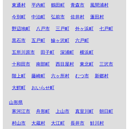
東通村
平内町
鶴田町
青森市
風間浦村
今別町
中泊町
弘前市
佐井村
蓬田村
野辺地町
八戸市
三戸町
外ヶ浜町
七戸町
黒石市
五戸町
鰺ヶ沢町
六戸町
五所川原市
田子町
深浦町
横浜町
十和田市
南部町
西目屋村
東北町
三沢市
階上町
藤崎町
六ヶ所村
むつ市
新郷村
大鰐町
おいらせ町
山形県
寒河江市
舟形町
上山市
真室川町
朝日町
村山市
大蔵村
大江町
長井市
鮭川村