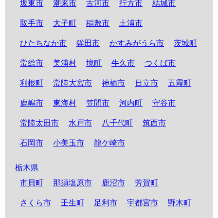
坂東市
潮来市
古河市
行方市
結城市
取手市
大子町
稲敷市
土浦市
ひたちなか市
鉾田市
かすみがうら市
茨城町
常総市
美浦村
境町
牛久市
つくば市
利根町
常陸大宮市
神栖市
日立市
五霞町
鹿嶋市
東海村
笠間市
河内町
守谷市
常陸太田市
水戸市
八千代町
筑西市
石岡市
小美玉市
龍ケ崎市
栃木県
市貝町
那須塩原市
鹿沼市
芳賀町
さくら市
壬生町
足利市
宇都宮市
野木町