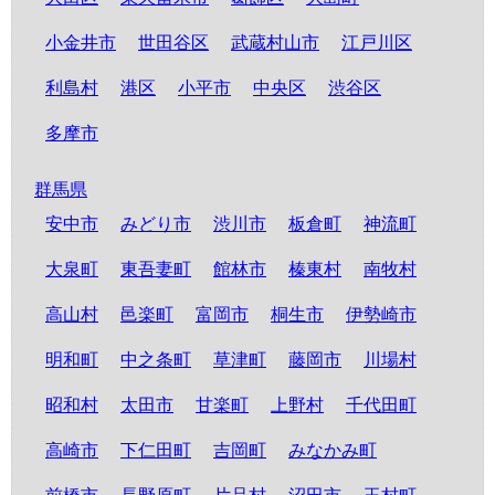
小金井市
世田谷区
武蔵村山市
江戸川区
利島村
港区
小平市
中央区
渋谷区
多摩市
群馬県
安中市
みどり市
渋川市
板倉町
神流町
大泉町
東吾妻町
館林市
榛東村
南牧村
高山村
邑楽町
富岡市
桐生市
伊勢崎市
明和町
中之条町
草津町
藤岡市
川場村
昭和村
太田市
甘楽町
上野村
千代田町
高崎市
下仁田町
吉岡町
みなかみ町