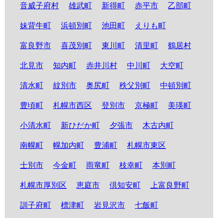
音威子府村
雄武町
新得町
赤平市
乙部町
妹背牛町
浜頓別町
池田町
えりも町
富良野市
喜茂別町
東川町
清里町
鶴居村
北見市
知内町
赤井川村
中川町
大空町
清水町
紋別市
奥尻町
秩父別町
中頓別町
豊頃町
札幌市西区
登別市
京極町
美瑛町
小清水町
新ひだか町
夕張市
木古内町
南幌町
幌加内町
豊浦町
札幌市東区
士別市
今金町
雨竜町
枝幸町
本別町
札幌市厚別区
恵庭市
倶知安町
上富良野町
訓子府町
標津町
岩見沢市
七飯町