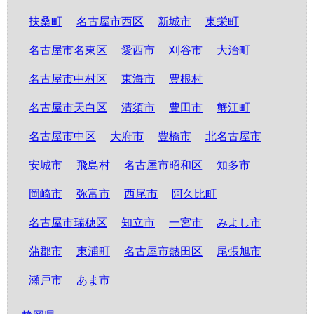
扶桑町
名古屋市西区
新城市
東栄町
名古屋市名東区
愛西市
刈谷市
大治町
名古屋市中村区
東海市
豊根村
名古屋市天白区
清須市
豊田市
蟹江町
名古屋市中区
大府市
豊橋市
北名古屋市
安城市
飛島村
名古屋市昭和区
知多市
岡崎市
弥富市
西尾市
阿久比町
名古屋市瑞穂区
知立市
一宮市
みよし市
蒲郡市
東浦町
名古屋市熱田区
尾張旭市
瀬戸市
あま市