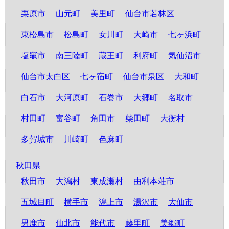
栗原市
山元町
美里町
仙台市若林区
東松島市
松島町
女川町
大崎市
七ヶ浜町
塩竈市
南三陸町
蔵王町
利府町
気仙沼市
仙台市太白区
七ヶ宿町
仙台市泉区
大和町
白石市
大河原町
石巻市
大郷町
名取市
村田町
富谷町
角田市
柴田町
大衡村
多賀城市
川崎町
色麻町
秋田県
秋田市
大潟村
東成瀬村
由利本荘市
五城目町
横手市
潟上市
湯沢市
大仙市
男鹿市
仙北市
能代市
藤里町
美郷町