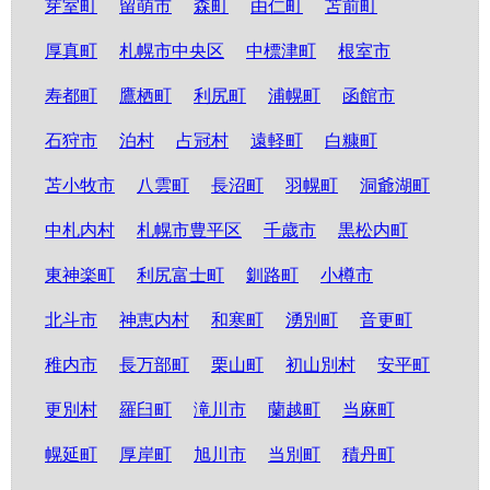
芽室町
留萌市
森町
由仁町
苫前町
厚真町
札幌市中央区
中標津町
根室市
寿都町
鷹栖町
利尻町
浦幌町
函館市
石狩市
泊村
占冠村
遠軽町
白糠町
苫小牧市
八雲町
長沼町
羽幌町
洞爺湖町
中札内村
札幌市豊平区
千歳市
黒松内町
東神楽町
利尻富士町
釧路町
小樽市
北斗市
神恵内村
和寒町
湧別町
音更町
稚内市
長万部町
栗山町
初山別村
安平町
更別村
羅臼町
滝川市
蘭越町
当麻町
幌延町
厚岸町
旭川市
当別町
積丹町