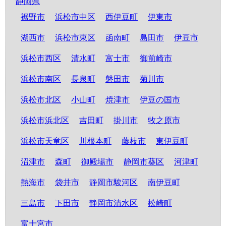
静岡県
裾野市
浜松市中区
西伊豆町
伊東市
湖西市
浜松市東区
函南町
島田市
伊豆市
浜松市西区
清水町
富士市
御前崎市
浜松市南区
長泉町
磐田市
菊川市
浜松市北区
小山町
焼津市
伊豆の国市
浜松市浜北区
吉田町
掛川市
牧之原市
浜松市天竜区
川根本町
藤枝市
東伊豆町
沼津市
森町
御殿場市
静岡市葵区
河津町
熱海市
袋井市
静岡市駿河区
南伊豆町
三島市
下田市
静岡市清水区
松崎町
富士宮市