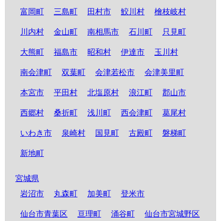
富岡町
三島町
田村市
鮫川村
檜枝岐村
川内村
金山町
南相馬市
石川町
只見町
大熊町
福島市
昭和村
伊達市
玉川村
南会津町
双葉町
会津若松市
会津美里町
本宮市
平田村
北塩原村
浪江町
郡山市
西郷村
桑折町
浅川町
西会津町
葛尾村
いわき市
泉崎村
国見町
古殿町
磐梯町
新地町
宮城県
岩沼市
丸森町
加美町
登米市
仙台市青葉区
亘理町
涌谷町
仙台市宮城野区