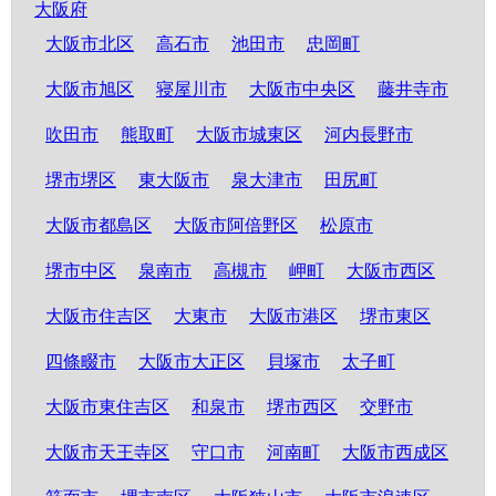
大阪府
大阪市北区
高石市
池田市
忠岡町
大阪市旭区
寝屋川市
大阪市中央区
藤井寺市
吹田市
熊取町
大阪市城東区
河内長野市
堺市堺区
東大阪市
泉大津市
田尻町
大阪市都島区
大阪市阿倍野区
松原市
堺市中区
泉南市
高槻市
岬町
大阪市西区
大阪市住吉区
大東市
大阪市港区
堺市東区
四條畷市
大阪市大正区
貝塚市
太子町
大阪市東住吉区
和泉市
堺市西区
交野市
大阪市天王寺区
守口市
河南町
大阪市西成区