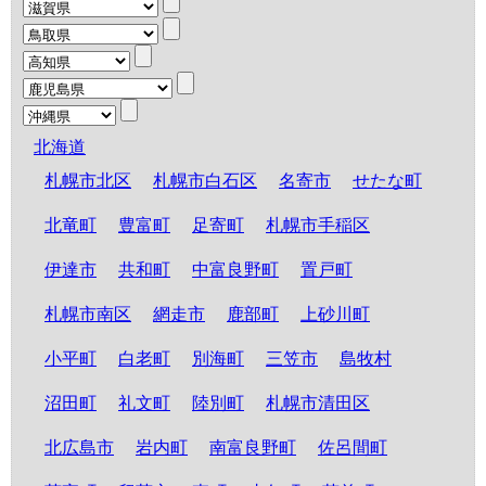
北海道
札幌市北区
札幌市白石区
名寄市
せたな町
北竜町
豊富町
足寄町
札幌市手稲区
伊達市
共和町
中富良野町
置戸町
札幌市南区
網走市
鹿部町
上砂川町
小平町
白老町
別海町
三笠市
島牧村
沼田町
礼文町
陸別町
札幌市清田区
北広島市
岩内町
南富良野町
佐呂間町