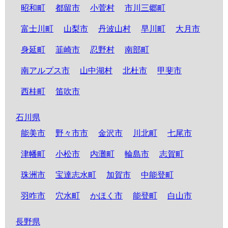
昭和町
都留市
小菅村
市川三郷町
富士川町
山梨市
丹波山村
早川町
大月市
身延町
韮崎市
忍野村
南部町
南アルプス市
山中湖村
北杜市
甲斐市
西桂町
笛吹市
石川県
能美市
野々市市
金沢市
川北町
七尾市
津幡町
小松市
内灘町
輪島市
志賀町
珠洲市
宝達志水町
加賀市
中能登町
羽咋市
穴水町
かほく市
能登町
白山市
長野県