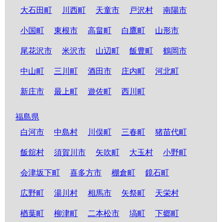
大石田町
川西町
天童市
戸沢村
南陽市
小国町
東根市
高畠町
白鷹町
山形市
尾花沢市
米沢市
山辺町
飯豊町
鶴岡市
中山町
三川町
酒田市
庄内町
河北町
新庄市
最上町
遊佐町
西川町
福島県
白河市
中島村
川俣町
三春町
猪苗代町
飯舘村
須賀川市
矢吹町
大玉村
小野町
会津坂下町
喜多方市
棚倉町
鏡石町
広野町
湯川村
相馬市
矢祭町
天栄村
楢葉町
柳津町
二本松市
塙町
下郷町