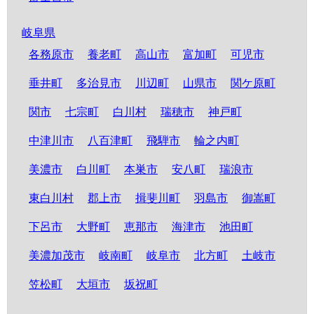
岐阜県
各務原市
養老町
高山市
富加町
可児市
垂井町
多治見市
川辺町
山県市
関ケ原町
関市
七宗町
白川村
瑞穂市
神戸町
中津川市
八百津町
飛騨市
輪之内町
美濃市
白川町
本巣市
安八町
瑞浪市
東白川村
郡上市
揖斐川町
羽島市
御嵩町
下呂市
大野町
恵那市
海津市
池田町
美濃加茂市
岐南町
岐阜市
北方町
土岐市
笠松町
大垣市
坂祝町