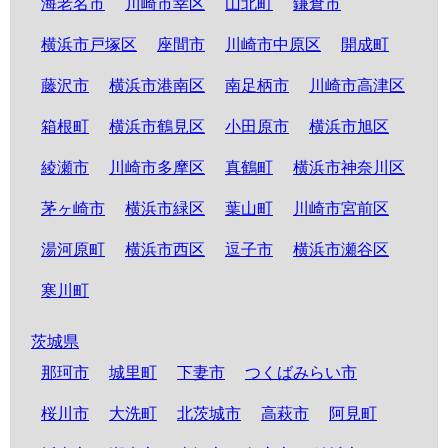
海老名市
川崎市幸区
山北町
鎌倉市
横浜市戸塚区
座間市
川崎市中原区
開成町
藤沢市
横浜市港南区
南足柄市
川崎市高津区
箱根町
横浜市鶴見区
小田原市
横浜市旭区
綾瀬市
川崎市多摩区
真鶴町
横浜市神奈川区
茅ヶ崎市
横浜市緑区
葉山町
川崎市宮前区
湯河原町
横浜市西区
逗子市
横浜市瀬谷区
寒川町
茨城県
那珂市
城里町
下妻市
つくばみらい市
桜川市
大洗町
北茨城市
高萩市
阿見町