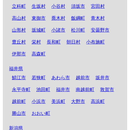
立科町
生坂村
小谷村
須坂市
宮田村
高山村
東御市
喬木村
飯綱町
青木村
山形村
坂城町
小諸市
松川町
安曇野市
豊丘村
栄村
長和町
朝日村
小布施町
伊那市
高森町
福井県
鯖江市
若狭町
あわら市
越前市
坂井市
永平寺町
池田町
福井市
南越前町
敦賀市
越前町
小浜市
美浜町
大野市
高浜町
勝山市
おおい町
新潟県