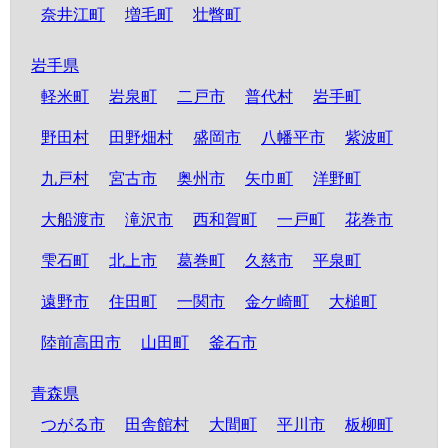
奈井江町
増毛町
壮瞥町
岩手県
軽米町
岩泉町
二戸市
普代村
岩手町
野田村
田野畑村
盛岡市
八幡平市
紫波町
九戸村
宮古市
奥州市
矢巾町
洋野町
大船渡市
滝沢市
西和賀町
一戸町
花巻市
雫石町
北上市
葛巻町
久慈市
平泉町
遠野市
住田町
一関市
金ケ崎町
大槌町
陸前高田市
山田町
釜石市
青森県
つがる市
田舎館村
大間町
平川市
板柳町