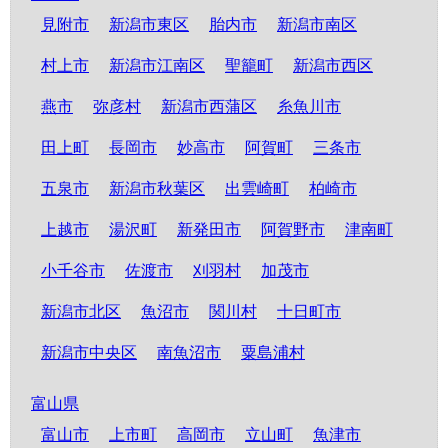
見附市
新潟市東区
胎内市
新潟市南区
村上市
新潟市江南区
聖籠町
新潟市西区
燕市
弥彦村
新潟市西蒲区
糸魚川市
田上町
長岡市
妙高市
阿賀町
三条市
五泉市
新潟市秋葉区
出雲崎町
柏崎市
上越市
湯沢町
新発田市
阿賀野市
津南町
小千谷市
佐渡市
刈羽村
加茂市
新潟市北区
魚沼市
関川村
十日町市
新潟市中央区
南魚沼市
粟島浦村
富山県
富山市
上市町
高岡市
立山町
魚津市