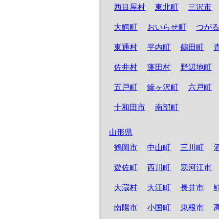
西目屋村
東北町
三沢市
大鰐町
おいらせ町
つが
東通村
平内町
鶴田町
佐井村
蓬田村
野辺地町
五戸町
鰺ヶ沢町
六戸町
十和田市
南部町
山形県
鶴岡市
中山町
三川町
遊佐町
西川町
寒河江市
大蔵村
大江町
長井市
南陽市
小国町
東根市