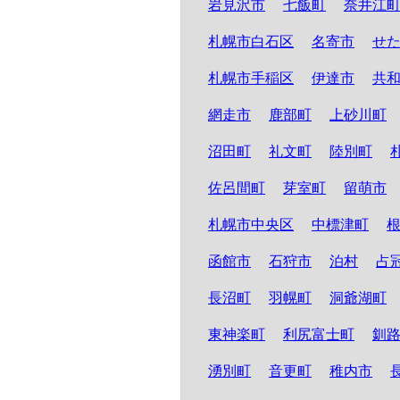
岩見沢市
七飯町
奈井江
札幌市白石区
名寄市
せ
札幌市手稲区
伊達市
共
網走市
鹿部町
上砂川町
沼田町
礼文町
陸別町
佐呂間町
芽室町
留萌市
札幌市中央区
中標津町
函館市
石狩市
泊村
占
長沼町
羽幌町
洞爺湖町
東神楽町
利尻富士町
釧
湧別町
音更町
稚内市