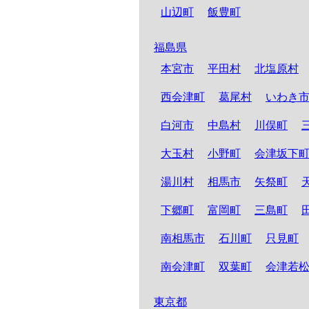
山辺町
飯豊町
福島県
本宮市
平田村
北塩原村
西会津町
葛尾村
いわき
白河市
中島村
川俣町
大玉村
小野町
会津坂下
湯川村
相馬市
矢祭町
下郷町
富岡町
三島町
南相馬市
石川町
只見町
南会津町
双葉町
会津若
東京都