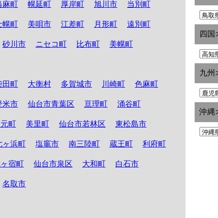
当麻町
幌延町
厚岸町
旭川市
当別町
士幌町
美唄市
江差町
月形町
遠別町
四国
砂川市
ニセコ町
比布町
美幌町
九州
柴田町
大衡村
多賀城市
川崎町
色麻町
登米市
仙台市青葉区
亘理町
涌谷町
沖縄
山元町
美里町
仙台市若林区
東松島市
七ヶ浜町
塩竈市
南三陸町
蔵王町
利府町
七ヶ宿町
仙台市泉区
大和町
白石市
名取市