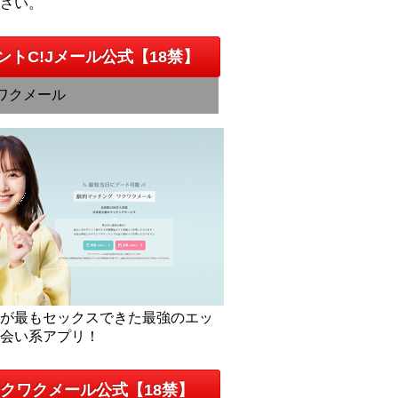
下さい。
ントC!Jメール公式【18禁】
ワクメール
人が最もセックスできた最強のエッ
出会い系アプリ！
クワクメール公式【18禁】