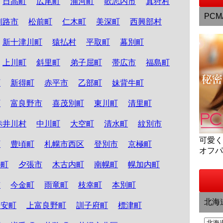
日高町
広尾町
浦河町
歌志内市
真狩村
PCM
釧路市
松前町
仁木町
美深町
西興部村
新十津川町
猿払村
平取町
幕別町
上川町
斜里町
弟子屈町
帯広市
福島町
町
新得町
赤平市
乙部町
妹背牛町
町
富良野市
喜茂別町
東川町
清里町
赤井川村
中川町
大空町
清水町
紋別市
可愛
町
豊頃町
札幌市西区
登別市
京極町
オフ
か町
夕張市
木古内町
南幌町
幌加内町
市
今金町
雨竜町
枝幸町
本別町
北海
知安町
上富良野町
訓子府町
標津町