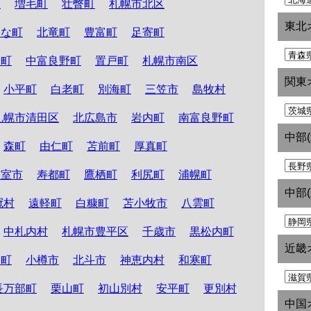
町
増毛町
壮瞥町
札幌市北区
東北
たな町
北竜町
豊富町
足寄町
和町
中富良野町
置戸町
札幌市南区
関東
小平町
白老町
別海町
三笠市
島牧村
札幌市清田区
北広島市
岩内町
南富良野町
中部
森町
由仁町
苫前町
厚真町
根室市
寿都町
鷹栖町
利尻町
浦幌町
中部
冠村
遠軽町
白糠町
苫小牧市
八雲町
中札内村
札幌市豊平区
千歳市
黒松内町
近畿
路町
小樽市
北斗市
神恵内村
和寒町
長万部町
栗山町
初山別村
安平町
更別村
中国