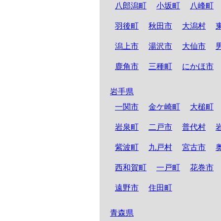
八郎潟町
小坂町
八峰町
羽後町
秋田市
大潟村
潟上市
湯沢市
大仙市
鹿角市
三種町
にかほ市
岩手県
一関市
金ケ崎町
大槌町
岩泉町
二戸市
普代村
紫波町
九戸村
宮古市
西和賀町
一戸町
花巻市
遠野市
住田町
青森県