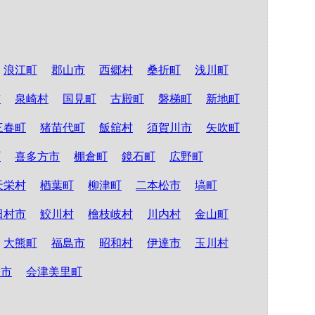
浪江町
郡山市
西郷村
桑折町
浅川町
市
泉崎村
国見町
古殿町
磐梯町
新地町
三春町
猪苗代町
飯舘村
須賀川市
矢吹町
町
喜多方市
棚倉町
鏡石町
広野町
天栄村
楢葉町
柳津町
二本松市
塙町
田村市
鮫川村
檜枝岐村
川内村
金山町
大熊町
福島市
昭和村
伊達市
玉川村
松市
会津美里町