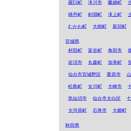
羅臼町
滝川市
蘭越町
積丹町
剣淵町
滝上町
むかわ町
大樹町
新冠町
宮城県
村田町
富谷町
角田市
岩沼市
丸森町
加美町
仙台市宮城野区
栗原市
松島町
女川町
大崎市
気仙沼市
仙台市太白区
大河原町
石巻市
大郷町
秋田県