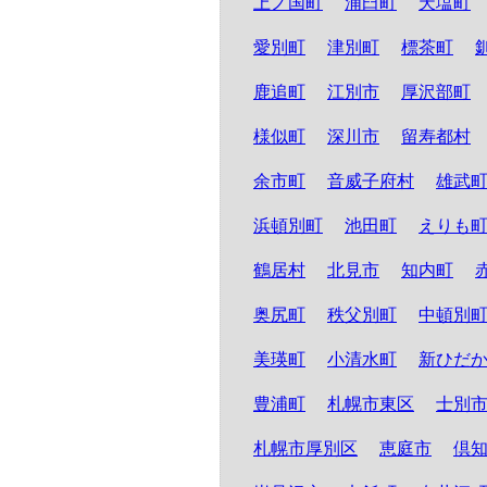
上ノ国町
浦臼町
天塩町
愛別町
津別町
標茶町
鹿追町
江別市
厚沢部町
様似町
深川市
留寿都村
余市町
音威子府村
雄武
浜頓別町
池田町
えりも
鶴居村
北見市
知内町
奥尻町
秩父別町
中頓別
美瑛町
小清水町
新ひだ
豊浦町
札幌市東区
士別
札幌市厚別区
恵庭市
倶