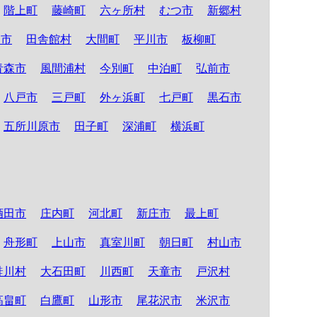
階上町
藤崎町
六ヶ所村
むつ市
新郷村
る市
田舎館村
大間町
平川市
板柳町
青森市
風間浦村
今別町
中泊町
弘前市
八戸市
三戸町
外ヶ浜町
七戸町
黒石市
五所川原市
田子町
深浦町
横浜町
酒田市
庄内町
河北町
新庄市
最上町
舟形町
上山市
真室川町
朝日町
村山市
鮭川村
大石田町
川西町
天童市
戸沢村
高畠町
白鷹町
山形市
尾花沢市
米沢市