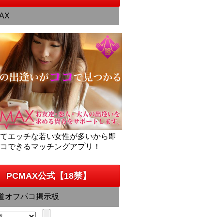
AX
くてエッチな若い女性が多いから即
パコできるマッチングアプリ！
PCMAX公式【18禁】
道オフパコ掲示板