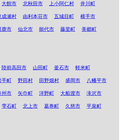
大館市
北秋田市
上小阿仁村
井川町
東成瀬村
由利本荘市
五城目町
横手市
男鹿市
仙北市
能代市
藤里町
美郷町
陸前高田市
山田町
釜石市
軽米町
岩手町
野田村
田野畑村
盛岡市
八幡平市
奥州市
矢巾町
洋野町
大船渡市
滝沢市
雫石町
北上市
葛巻町
久慈市
平泉町