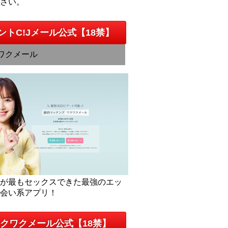
下さい。
ントC!Jメール公式【18禁】
ワクメール
人が最もセックスできた最強のエッ
出会い系アプリ！
クワクメール公式【18禁】