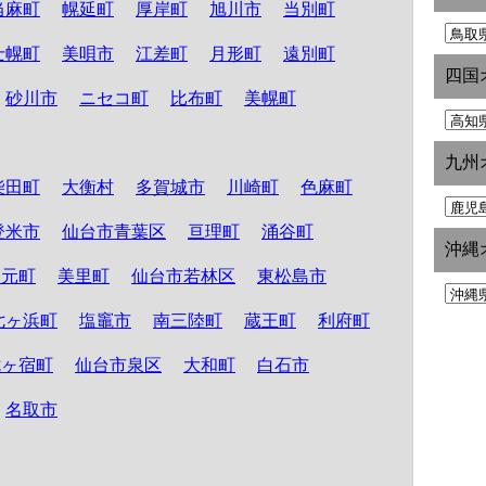
当麻町
幌延町
厚岸町
旭川市
当別町
士幌町
美唄市
江差町
月形町
遠別町
四国
砂川市
ニセコ町
比布町
美幌町
九州
柴田町
大衡村
多賀城市
川崎町
色麻町
登米市
仙台市青葉区
亘理町
涌谷町
沖縄
山元町
美里町
仙台市若林区
東松島市
七ヶ浜町
塩竈市
南三陸町
蔵王町
利府町
七ヶ宿町
仙台市泉区
大和町
白石市
名取市