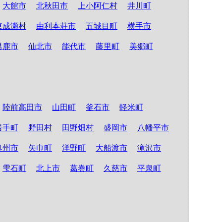
大館市
北秋田市
上小阿仁村
井川町
東成瀬村
由利本荘市
五城目町
横手市
男鹿市
仙北市
能代市
藤里町
美郷町
陸前高田市
山田町
釜石市
軽米町
岩手町
野田村
田野畑村
盛岡市
八幡平市
奥州市
矢巾町
洋野町
大船渡市
滝沢市
雫石町
北上市
葛巻町
久慈市
平泉町