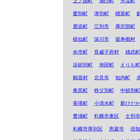
上ノ国町
浦臼町
天塩町
愛別町
津別町
標茶町
鹿追町
江別市
厚沢部町
様似町
深川市
留寿都村
余市町
音威子府村
雄武
浜頓別町
池田町
えりも
鶴居村
北見市
知内町
奥尻町
秩父別町
中頓別
美瑛町
小清水町
新ひだ
豊浦町
札幌市東区
士別
札幌市厚別区
恵庭市
倶