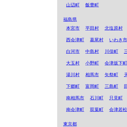
山辺町
飯豊町
福島県
本宮市
平田村
北塩原村
西会津町
葛尾村
いわき
白河市
中島村
川俣町
大玉村
小野町
会津坂下
湯川村
相馬市
矢祭町
下郷町
富岡町
三島町
南相馬市
石川町
只見町
南会津町
双葉町
会津若
東京都