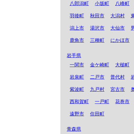
八郎潟町
小坂町
八峰町
羽後町
秋田市
大潟村
潟上市
湯沢市
大仙市
鹿角市
三種町
にかほ市
岩手県
一関市
金ケ崎町
大槌町
岩泉町
二戸市
普代村
紫波町
九戸村
宮古市
西和賀町
一戸町
花巻市
遠野市
住田町
青森県