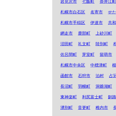
岩見沢市
七飯町
奈井江
札幌市白石区
名寄市
せ
札幌市手稲区
伊達市
共
網走市
鹿部町
上砂川町
沼田町
礼文町
陸別町
佐呂間町
芽室町
留萌市
札幌市中央区
中標津町
函館市
石狩市
泊村
占
長沼町
羽幌町
洞爺湖町
東神楽町
利尻富士町
釧
湧別町
音更町
稚内市