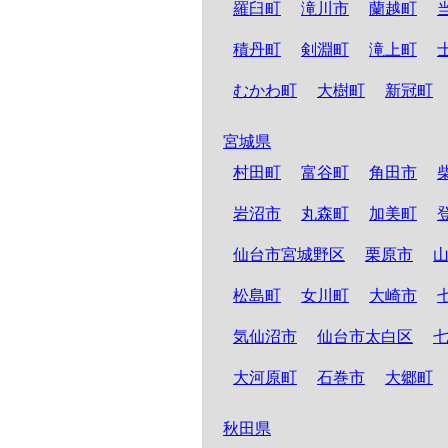
羅臼町
滝川市
蘭越町
積丹町
剣淵町
滝上町
むかわ町
大樹町
新冠町
宮城県
村田町
富谷町
角田市
岩沼市
丸森町
加美町
仙台市宮城野区
栗原市
松島町
女川町
大崎市
気仙沼市
仙台市太白区
大河原町
石巻市
大郷町
秋田県