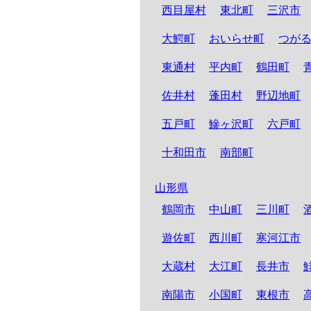
西目屋村
東北町
三沢市
大鰐町
おいらせ町
つが
東通村
平内町
鶴田町
佐井村
蓬田村
野辺地町
五戸町
鰺ヶ沢町
六戸町
十和田市
南部町
山形県
鶴岡市
中山町
三川町
遊佐町
西川町
寒河江市
大蔵村
大江町
長井市
南陽市
小国町
東根市