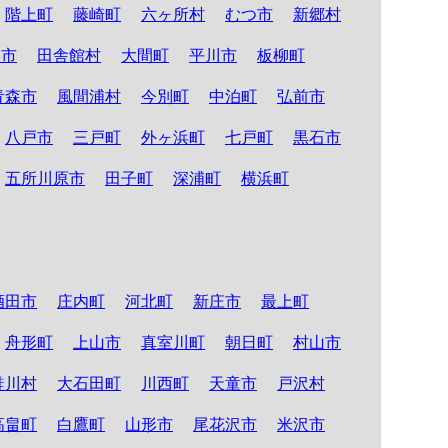
階上町
藤崎町
六ヶ所村
むつ市
新郷村
る市
田舎館村
大間町
平川市
板柳町
青森市
風間浦村
今別町
中泊町
弘前市
八戸市
三戸町
外ヶ浜町
七戸町
黒石市
五所川原市
田子町
深浦町
横浜町
酒田市
庄内町
河北町
新庄市
最上町
舟形町
上山市
真室川町
朝日町
村山市
鮭川村
大石田町
川西町
天童市
戸沢村
高畠町
白鷹町
山形市
尾花沢市
米沢市