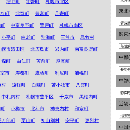
町
増毛町
壮瞥町
札幌市北区
東北
たな町
北竜町
豊富町
足寄町
和町
中富良野町
置戸町
札幌市南区
関東
小平町
白老町
別海町
三笠市
島牧村
札幌市清田区
北広島市
岩内町
南富良野町
中部
森町
由仁町
苫前町
厚真町
根室市
寿都町
鷹栖町
利尻町
浦幌町
中部
冠村
遠軽町
白糠町
苫小牧市
八雲町
中札内村
札幌市豊平区
千歳市
黒松内町
近畿
路町
小樽市
北斗市
神恵内村
和寒町
長万部町
栗山町
初山別村
安平町
更別村
中国