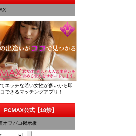
AX
くてエッチな若い女性が多いから即
パコできるマッチングアプリ！
PCMAX公式【18禁】
道オフパコ掲示板