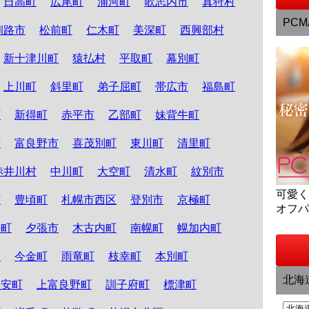
日高町
広尾町
浦河町
歌志内市
真狩村
PCM
釧路市
松前町
仁木町
美深町
西興部村
新十津川町
猿払村
平取町
幕別町
上川町
斜里町
弟子屈町
帯広市
福島町
町
新得町
赤平市
乙部町
妹背牛町
町
富良野市
喜茂別町
東川町
清里町
赤井川村
中川町
大空町
清水町
紋別市
可愛
町
豊頃町
札幌市西区
登別市
京極町
オフ
か町
夕張市
木古内町
南幌町
幌加内町
市
今金町
雨竜町
枝幸町
本別町
北海
知安町
上富良野町
訓子府町
標津町