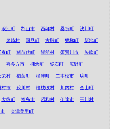
浪江町
郡山市
西郷村
桑折町
浅川町
市
泉崎村
国見町
古殿町
磐梯町
新地町
三春町
猪苗代町
飯舘村
須賀川市
矢吹町
町
喜多方市
棚倉町
鏡石町
広野町
天栄村
楢葉町
柳津町
二本松市
塙町
田村市
鮫川村
檜枝岐村
川内村
金山町
大熊町
福島市
昭和村
伊達市
玉川村
松市
会津美里町