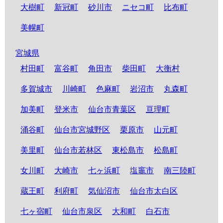
大樹町
新冠町
砂川市
ニセコ町
比布町
美幌町
宮城県
村田町
富谷町
角田市
柴田町
大衡村
多賀城市
川崎町
色麻町
岩沼市
丸森町
加美町
登米市
仙台市青葉区
亘理町
涌谷町
仙台市宮城野区
栗原市
山元町
美里町
仙台市若林区
東松島市
松島町
女川町
大崎市
七ヶ浜町
塩竈市
南三陸町
蔵王町
利府町
気仙沼市
仙台市太白区
七ヶ宿町
仙台市泉区
大和町
白石市