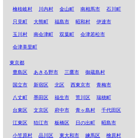
檜枝岐村
川内村
金山町
南相馬市
石川町
只見町
大熊町
福島市
昭和村
伊達市
玉川村
南会津町
双葉町
会津若松市
会津美里町
東京都
豊島区
あきる野市
三鷹市
御蔵島村
国立市
新宿区
北区
西東京市
青梅市
八丈町
墨田区
福生市
荒川区
瑞穂町
台東区
文京区
府中市
青ヶ島村
千代田区
江東区
狛江市
板橋区
日の出町
昭島市
小笠原村
品川区
東大和市
練馬区
檜原村