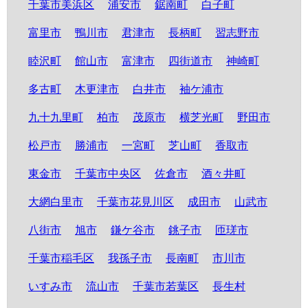
千葉市美浜区
浦安市
鋸南町
白子町
富里市
鴨川市
君津市
長柄町
習志野市
睦沢町
館山市
富津市
四街道市
神崎町
多古町
木更津市
白井市
袖ケ浦市
九十九里町
柏市
茂原市
横芝光町
野田市
松戸市
勝浦市
一宮町
芝山町
香取市
東金市
千葉市中央区
佐倉市
酒々井町
大網白里市
千葉市花見川区
成田市
山武市
八街市
旭市
鎌ケ谷市
銚子市
匝瑳市
千葉市稲毛区
我孫子市
長南町
市川市
いすみ市
流山市
千葉市若葉区
長生村