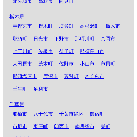
北茨城市
高萩市
阿見町
栃木県
宇都宮市
野木町
塩谷町
高根沢町
栃木市
那須町
日光市
下野市
那珂川町
真岡市
上三川町
矢板市
益子町
那須烏山市
大田原市
茂木町
佐野市
小山市
市貝町
那須塩原市
鹿沼市
芳賀町
さくら市
壬生町
足利市
千葉県
船橋市
八千代市
千葉市緑区
御宿町
市原市
東庄町
印西市
南房総市
栄町