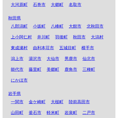
大河原町
石巻市
大郷町
名取市
秋田県
八郎潟町
小坂町
八峰町
大館市
北秋田市
上小阿仁村
井川町
羽後町
秋田市
大潟村
東成瀬村
由利本荘市
五城目町
横手市
潟上市
湯沢市
大仙市
男鹿市
仙北市
能代市
藤里町
美郷町
鹿角市
三種町
にかほ市
岩手県
一関市
金ケ崎町
大槌町
陸前高田市
山田町
釜石市
軽米町
岩泉町
二戸市