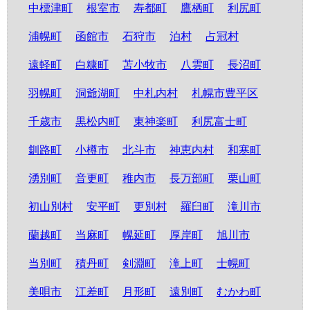
中標津町
根室市
寿都町
鷹栖町
利尻町
浦幌町
函館市
石狩市
泊村
占冠村
遠軽町
白糠町
苫小牧市
八雲町
長沼町
羽幌町
洞爺湖町
中札内村
札幌市豊平区
千歳市
黒松内町
東神楽町
利尻富士町
釧路町
小樽市
北斗市
神恵内村
和寒町
湧別町
音更町
稚内市
長万部町
栗山町
初山別村
安平町
更別村
羅臼町
滝川市
蘭越町
当麻町
幌延町
厚岸町
旭川市
当別町
積丹町
剣淵町
滝上町
士幌町
美唄市
江差町
月形町
遠別町
むかわ町