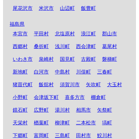
尾花沢市
米沢市
山辺町
飯豊町
福島県
本宮市
平田村
北塩原村
浪江町
郡山市
西郷村
桑折町
浅川町
西会津町
葛尾村
いわき市
泉崎村
国見町
古殿町
磐梯町
新地町
白河市
中島村
川俣町
三春町
猪苗代町
飯舘村
須賀川市
矢吹町
大玉村
小野町
会津坂下町
喜多方市
棚倉町
鏡石町
広野町
湯川村
相馬市
矢祭町
天栄村
楢葉町
柳津町
二本松市
塙町
下郷町
富岡町
三島町
田村市
鮫川村