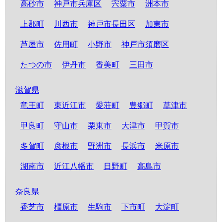
高砂市
神戸市兵庫区
宍粟市
洲本市
上郡町
川西市
神戸市長田区
加東市
芦屋市
佐用町
小野市
神戸市須磨区
たつの市
伊丹市
香美町
三田市
滋賀県
竜王町
東近江市
愛荘町
豊郷町
草津市
甲良町
守山市
栗東市
大津市
甲賀市
多賀町
彦根市
野洲市
長浜市
米原市
湖南市
近江八幡市
日野町
高島市
奈良県
香芝市
橿原市
生駒市
下市町
大淀町