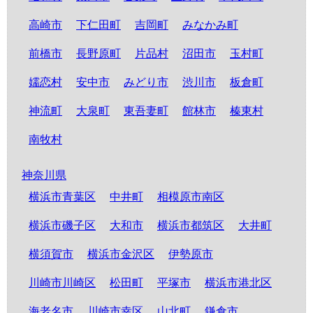
高崎市
下仁田町
吉岡町
みなかみ町
前橋市
長野原町
片品村
沼田市
玉村町
嬬恋村
安中市
みどり市
渋川市
板倉町
神流町
大泉町
東吾妻町
館林市
榛東村
南牧村
神奈川県
横浜市青葉区
中井町
相模原市南区
横浜市磯子区
大和市
横浜市都筑区
大井町
横須賀市
横浜市金沢区
伊勢原市
川崎市川崎区
松田町
平塚市
横浜市港北区
海老名市
川崎市幸区
山北町
鎌倉市