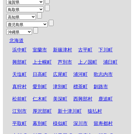
北海道
浜中町
室蘭市
新篠津村
古平町
下川町
興部町
上士幌町
芦別市
上ノ国町
浦臼町
天塩町
日高町
広尾町
浦河町
歌志内市
真狩村
愛別町
津別町
標茶町
釧路市
松前町
仁木町
美深町
西興部村
鹿追町
江別市
厚沢部町
新十津川町
猿払村
平取町
幕別町
様似町
深川市
留寿都村