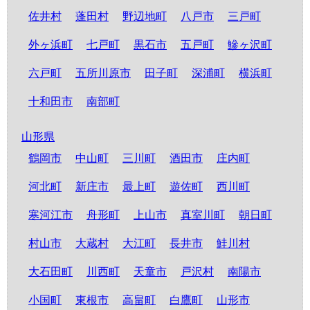
佐井村
蓬田村
野辺地町
八戸市
三戸町
外ヶ浜町
七戸町
黒石市
五戸町
鰺ヶ沢町
六戸町
五所川原市
田子町
深浦町
横浜町
十和田市
南部町
山形県
鶴岡市
中山町
三川町
酒田市
庄内町
河北町
新庄市
最上町
遊佐町
西川町
寒河江市
舟形町
上山市
真室川町
朝日町
村山市
大蔵村
大江町
長井市
鮭川村
大石田町
川西町
天童市
戸沢村
南陽市
小国町
東根市
高畠町
白鷹町
山形市