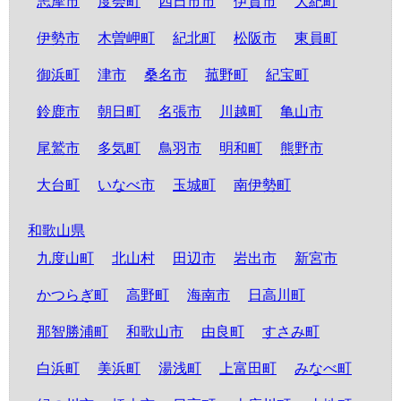
志摩市
度会町
四日市市
伊賀市
大紀町
伊勢市
木曽岬町
紀北町
松阪市
東員町
御浜町
津市
桑名市
菰野町
紀宝町
鈴鹿市
朝日町
名張市
川越町
亀山市
尾鷲市
多気町
鳥羽市
明和町
熊野市
大台町
いなべ市
玉城町
南伊勢町
和歌山県
九度山町
北山村
田辺市
岩出市
新宮市
かつらぎ町
高野町
海南市
日高川町
那智勝浦町
和歌山市
由良町
すさみ町
白浜町
美浜町
湯浅町
上富田町
みなべ町