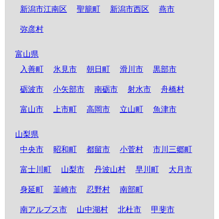
新潟市江南区
聖籠町
新潟市西区
燕市
弥彦村
富山県
入善町
氷見市
朝日町
滑川市
黒部市
砺波市
小矢部市
南砺市
射水市
舟橋村
富山市
上市町
高岡市
立山町
魚津市
山梨県
中央市
昭和町
都留市
小菅村
市川三郷町
富士川町
山梨市
丹波山村
早川町
大月市
身延町
韮崎市
忍野村
南部町
南アルプス市
山中湖村
北杜市
甲斐市