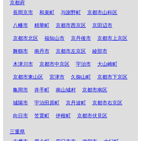
京都府
長岡京市
和束町
与謝野町
京都市山科区
八幡市
精華町
京都市西京区
京田辺市
京都市北区
福知山市
京丹後市
京都市上京区
舞鶴市
南丹市
京都市左京区
綾部市
木津川市
京都市中京区
宇治市
大山崎町
京都市東山区
宮津市
久御山町
京都市下京区
亀岡市
井手町
南山城村
京都市南区
城陽市
宇治田原町
京丹波町
京都市右京区
向日市
笠置町
伊根町
京都市伏見区
三重県