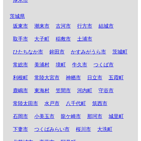
厚木市
茨城県
坂東市
潮来市
古河市
行方市
結城市
取手市
大子町
稲敷市
土浦市
ひたちなか市
鉾田市
かすみがうら市
茨城町
常総市
美浦村
境町
牛久市
つくば市
利根町
常陸大宮市
神栖市
日立市
五霞町
鹿嶋市
東海村
笠間市
河内町
守谷市
常陸太田市
水戸市
八千代町
筑西市
石岡市
小美玉市
龍ケ崎市
那珂市
城里町
下妻市
つくばみらい市
桜川市
大洗町