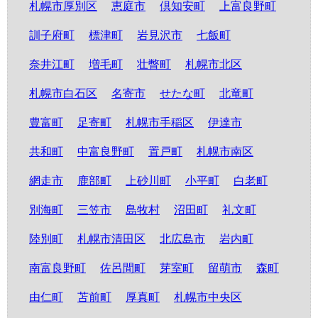
札幌市厚別区
恵庭市
倶知安町
上富良野町
訓子府町
標津町
岩見沢市
七飯町
奈井江町
増毛町
壮瞥町
札幌市北区
札幌市白石区
名寄市
せたな町
北竜町
豊富町
足寄町
札幌市手稲区
伊達市
共和町
中富良野町
置戸町
札幌市南区
網走市
鹿部町
上砂川町
小平町
白老町
別海町
三笠市
島牧村
沼田町
礼文町
陸別町
札幌市清田区
北広島市
岩内町
南富良野町
佐呂間町
芽室町
留萌市
森町
由仁町
苫前町
厚真町
札幌市中央区