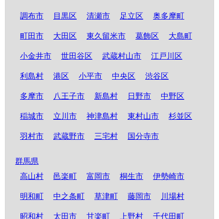
調布市
目黒区
清瀬市
足立区
奥多摩町
町田市
大田区
東久留米市
葛飾区
大島町
小金井市
世田谷区
武蔵村山市
江戸川区
利島村
港区
小平市
中央区
渋谷区
多摩市
八王子市
新島村
日野市
中野区
稲城市
立川市
神津島村
東村山市
杉並区
羽村市
武蔵野市
三宅村
国分寺市
群馬県
高山村
邑楽町
富岡市
桐生市
伊勢崎市
明和町
中之条町
草津町
藤岡市
川場村
昭和村
太田市
甘楽町
上野村
千代田町