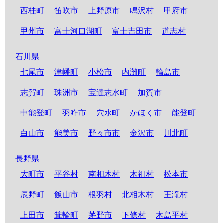
西桂町
笛吹市
上野原市
鳴沢村
甲府市
甲州市
富士河口湖町
富士吉田市
道志村
石川県
七尾市
津幡町
小松市
内灘町
輪島市
志賀町
珠洲市
宝達志水町
加賀市
中能登町
羽咋市
穴水町
かほく市
能登町
白山市
能美市
野々市市
金沢市
川北町
長野県
大町市
平谷村
南相木村
木祖村
松本市
辰野町
飯山市
根羽村
北相木村
王滝村
上田市
箕輪町
茅野市
下條村
木島平村