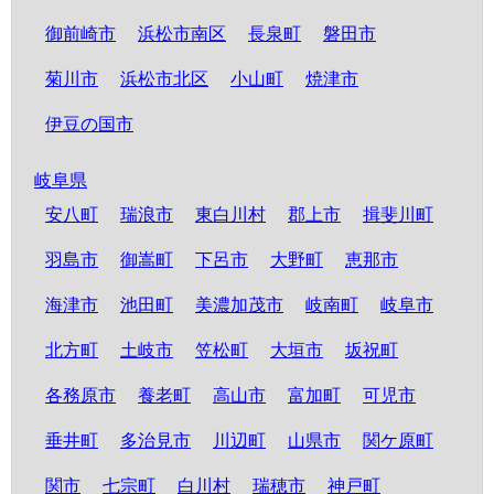
御前崎市
浜松市南区
長泉町
磐田市
菊川市
浜松市北区
小山町
焼津市
伊豆の国市
岐阜県
安八町
瑞浪市
東白川村
郡上市
揖斐川町
羽島市
御嵩町
下呂市
大野町
恵那市
海津市
池田町
美濃加茂市
岐南町
岐阜市
北方町
土岐市
笠松町
大垣市
坂祝町
各務原市
養老町
高山市
富加町
可児市
垂井町
多治見市
川辺町
山県市
関ケ原町
関市
七宗町
白川村
瑞穂市
神戸町