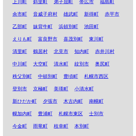
上川町
斜里町
弟子屈町
帯広市
福島町
余市町
音威子府村
雄武町
新得町
赤平市
乙部町
妹背牛町
浜頓別町
池田町
えりも町
富良野市
喜茂別町
東川町
清里町
鶴居村
北見市
知内町
赤井川村
中川町
大空町
清水町
紋別市
奥尻町
秩父別町
中頓別町
豊頃町
札幌市西区
登別市
京極町
美瑛町
小清水町
新ひだか町
夕張市
木古内町
南幌町
幌加内町
豊浦町
札幌市東区
士別市
今金町
雨竜町
枝幸町
本別町