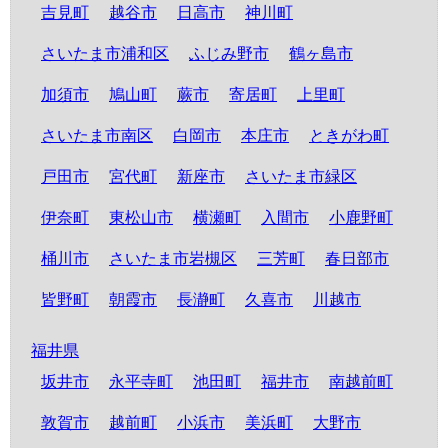
吉見町
越谷市
日高市
神川町
さいたま市浦和区
ふじみ野市
鶴ヶ島市
加須市
鳩山町
蕨市
寄居町
上里町
さいたま市南区
白岡市
本庄市
ときがわ町
戸田市
宮代町
新座市
さいたま市緑区
伊奈町
東松山市
横瀬町
入間市
小鹿野町
桶川市
さいたま市岩槻区
三芳町
春日部市
皆野町
朝霞市
長瀞町
久喜市
川越市
福井県
坂井市
永平寺町
池田町
福井市
南越前町
敦賀市
越前町
小浜市
美浜町
大野市