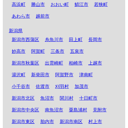
高浜町
勝山市
おおい町
鯖江市
若狭町
あわら市
越前市
新潟県
新潟市西蒲区
糸魚川市
田上町
長岡市
妙高市
阿賀町
三条市
五泉市
新潟市秋葉区
出雲崎町
柏崎市
上越市
湯沢町
新発田市
阿賀野市
津南町
小千谷市
佐渡市
刈羽村
加茂市
新潟市北区
魚沼市
関川村
十日町市
新潟市中央区
南魚沼市
粟島浦村
見附市
新潟市東区
胎内市
新潟市南区
村上市