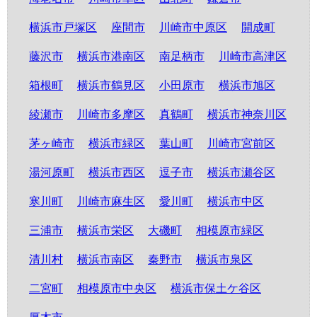
横浜市戸塚区
座間市
川崎市中原区
開成町
藤沢市
横浜市港南区
南足柄市
川崎市高津区
箱根町
横浜市鶴見区
小田原市
横浜市旭区
綾瀬市
川崎市多摩区
真鶴町
横浜市神奈川区
茅ヶ崎市
横浜市緑区
葉山町
川崎市宮前区
湯河原町
横浜市西区
逗子市
横浜市瀬谷区
寒川町
川崎市麻生区
愛川町
横浜市中区
三浦市
横浜市栄区
大磯町
相模原市緑区
清川村
横浜市南区
秦野市
横浜市泉区
二宮町
相模原市中央区
横浜市保土ケ谷区