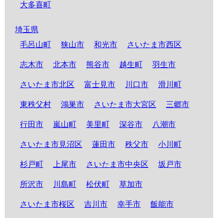
大多喜町
埼玉県
毛呂山町
狭山市
和光市
さいたま市西区
志木市
北本市
熊谷市
越生町
羽生市
さいたま市北区
富士見市
川口市
滑川町
東秩父村
鴻巣市
さいたま市大宮区
三郷市
行田市
嵐山町
美里町
深谷市
八潮市
さいたま市見沼区
蓮田市
秩父市
小川町
杉戸町
上尾市
さいたま市中央区
坂戸市
所沢市
川島町
松伏町
草加市
さいたま市桜区
吉川市
幸手市
飯能市