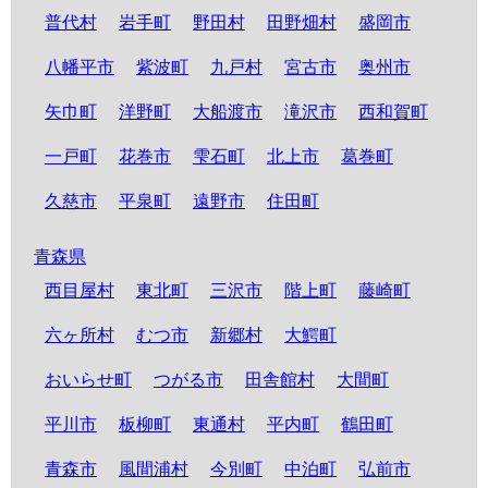
普代村
岩手町
野田村
田野畑村
盛岡市
八幡平市
紫波町
九戸村
宮古市
奥州市
矢巾町
洋野町
大船渡市
滝沢市
西和賀町
一戸町
花巻市
雫石町
北上市
葛巻町
久慈市
平泉町
遠野市
住田町
青森県
西目屋村
東北町
三沢市
階上町
藤崎町
六ヶ所村
むつ市
新郷村
大鰐町
おいらせ町
つがる市
田舎館村
大間町
平川市
板柳町
東通村
平内町
鶴田町
青森市
風間浦村
今別町
中泊町
弘前市