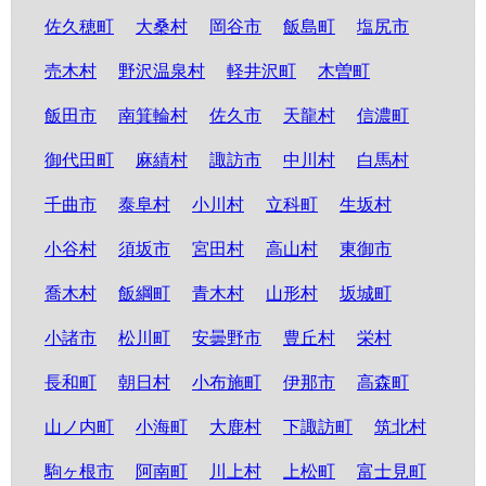
佐久穂町
大桑村
岡谷市
飯島町
塩尻市
売木村
野沢温泉村
軽井沢町
木曽町
飯田市
南箕輪村
佐久市
天龍村
信濃町
御代田町
麻績村
諏訪市
中川村
白馬村
千曲市
泰阜村
小川村
立科町
生坂村
小谷村
須坂市
宮田村
高山村
東御市
喬木村
飯綱町
青木村
山形村
坂城町
小諸市
松川町
安曇野市
豊丘村
栄村
長和町
朝日村
小布施町
伊那市
高森町
山ノ内町
小海町
大鹿村
下諏訪町
筑北村
駒ヶ根市
阿南町
川上村
上松町
富士見町