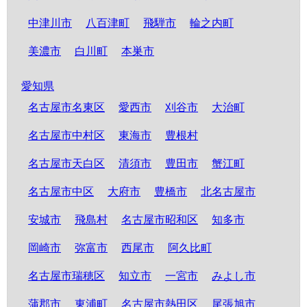
中津川市
八百津町
飛騨市
輪之内町
美濃市
白川町
本巣市
愛知県
名古屋市名東区
愛西市
刈谷市
大治町
名古屋市中村区
東海市
豊根村
名古屋市天白区
清須市
豊田市
蟹江町
名古屋市中区
大府市
豊橋市
北名古屋市
安城市
飛島村
名古屋市昭和区
知多市
岡崎市
弥富市
西尾市
阿久比町
名古屋市瑞穂区
知立市
一宮市
みよし市
蒲郡市
東浦町
名古屋市熱田区
尾張旭市