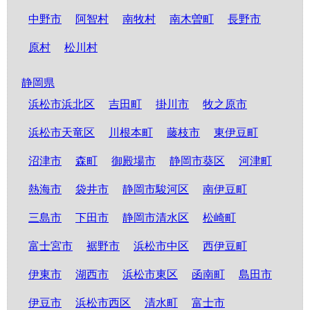
中野市
阿智村
南牧村
南木曽町
長野市
原村
松川村
静岡県
浜松市浜北区
吉田町
掛川市
牧之原市
浜松市天竜区
川根本町
藤枝市
東伊豆町
沼津市
森町
御殿場市
静岡市葵区
河津町
熱海市
袋井市
静岡市駿河区
南伊豆町
三島市
下田市
静岡市清水区
松崎町
富士宮市
裾野市
浜松市中区
西伊豆町
伊東市
湖西市
浜松市東区
函南町
島田市
伊豆市
浜松市西区
清水町
富士市