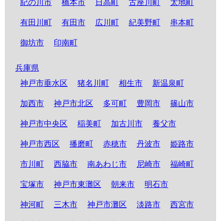
紀の川市
橋本市
日高町
古座川町
太地町
有田川町
有田市
広川町
紀美野町
串本町
御坊市
印南町
兵庫県
神戸市垂水区
猪名川町
相生市
新温泉町
加西市
神戸市北区
多可町
豊岡市
篠山市
神戸市中央区
稲美町
加古川市
養父市
神戸市西区
播磨町
赤穂市
丹波市
姫路市
市川町
西脇市
南あわじ市
尼崎市
福崎町
宝塚市
神戸市東灘区
朝来市
明石市
神河町
三木市
神戸市灘区
淡路市
西宮市