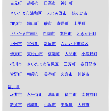
吉見町
越谷市
日高市
神川町
さいたま市浦和区
ふじみ野市
鶴ヶ島市
加須市
鳩山町
蕨市
寄居町
上里町
さいたま市南区
白岡市
本庄市
ときがわ町
戸田市
宮代町
新座市
さいたま市緑区
伊奈町
東松山市
横瀬町
入間市
小鹿野町
桶川市
さいたま市岩槻区
三芳町
春日部市
皆野町
朝霞市
長瀞町
久喜市
川越市
福井県
坂井市
永平寺町
池田町
福井市
南越前町
敦賀市
越前町
小浜市
美浜町
大野市