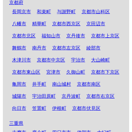
京都府
長岡京市
和束町
与謝野町
京都市山科区
八幡市
精華町
京都市西京区
京田辺市
京都市北区
福知山市
京丹後市
京都市上京区
舞鶴市
南丹市
京都市左京区
綾部市
木津川市
京都市中京区
宇治市
大山崎町
京都市東山区
宮津市
久御山町
京都市下京区
亀岡市
井手町
南山城村
京都市南区
城陽市
宇治田原町
京丹波町
京都市右京区
向日市
笠置町
伊根町
京都市伏見区
三重県