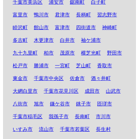
千葉市美浜区
浦安市
鋸南町
白子町
富里市
鴨川市
君津市
長柄町
習志野市
睦沢町
館山市
富津市
四街道市
神崎町
多古町
木更津市
白井市
袖ケ浦市
九十九里町
柏市
茂原市
横芝光町
野田市
松戸市
勝浦市
一宮町
芝山町
香取市
東金市
千葉市中央区
佐倉市
酒々井町
大網白里市
千葉市花見川区
成田市
山武市
八街市
旭市
鎌ケ谷市
銚子市
匝瑳市
千葉市稲毛区
我孫子市
長南町
市川市
いすみ市
流山市
千葉市若葉区
長生村