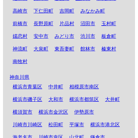
高崎市
下仁田町
吉岡町
みなかみ町
前橋市
長野原町
片品村
沼田市
玉村町
嬬恋村
安中市
みどり市
渋川市
板倉町
神流町
大泉町
東吾妻町
館林市
榛東村
南牧村
神奈川県
横浜市青葉区
中井町
相模原市南区
横浜市磯子区
大和市
横浜市都筑区
大井町
横須賀市
横浜市金沢区
伊勢原市
川崎市川崎区
松田町
平塚市
横浜市港北区
海老名市
川崎市幸区
山北町
鎌倉市