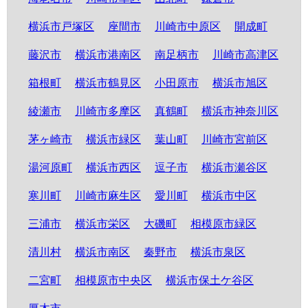
横浜市戸塚区
座間市
川崎市中原区
開成町
藤沢市
横浜市港南区
南足柄市
川崎市高津区
箱根町
横浜市鶴見区
小田原市
横浜市旭区
綾瀬市
川崎市多摩区
真鶴町
横浜市神奈川区
茅ヶ崎市
横浜市緑区
葉山町
川崎市宮前区
湯河原町
横浜市西区
逗子市
横浜市瀬谷区
寒川町
川崎市麻生区
愛川町
横浜市中区
三浦市
横浜市栄区
大磯町
相模原市緑区
清川村
横浜市南区
秦野市
横浜市泉区
二宮町
相模原市中央区
横浜市保土ケ谷区