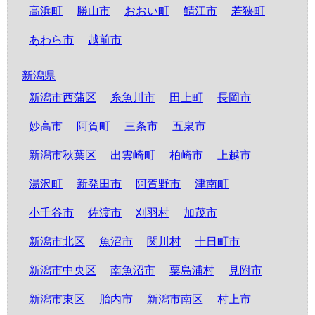
高浜町
勝山市
おおい町
鯖江市
若狭町
あわら市
越前市
新潟県
新潟市西蒲区
糸魚川市
田上町
長岡市
妙高市
阿賀町
三条市
五泉市
新潟市秋葉区
出雲崎町
柏崎市
上越市
湯沢町
新発田市
阿賀野市
津南町
小千谷市
佐渡市
刈羽村
加茂市
新潟市北区
魚沼市
関川村
十日町市
新潟市中央区
南魚沼市
粟島浦村
見附市
新潟市東区
胎内市
新潟市南区
村上市