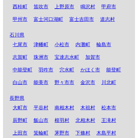
西桂町
笛吹市
上野原市
鳴沢村
甲府市
甲州市
富士河口湖町
富士吉田市
道志村
石川県
七尾市
津幡町
小松市
内灘町
輪島市
志賀町
珠洲市
宝達志水町
加賀市
中能登町
羽咋市
穴水町
かほく市
能登町
白山市
能美市
野々市市
金沢市
川北町
長野県
大町市
平谷村
南相木村
木祖村
松本市
辰野町
飯山市
根羽村
北相木村
王滝村
上田市
箕輪町
茅野市
下條村
木島平村