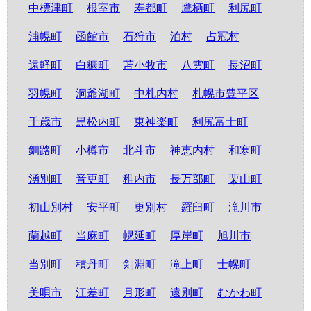
中標津町
根室市
寿都町
鷹栖町
利尻町
浦幌町
函館市
石狩市
泊村
占冠村
遠軽町
白糠町
苫小牧市
八雲町
長沼町
羽幌町
洞爺湖町
中札内村
札幌市豊平区
千歳市
黒松内町
東神楽町
利尻富士町
釧路町
小樽市
北斗市
神恵内村
和寒町
湧別町
音更町
稚内市
長万部町
栗山町
初山別村
安平町
更別村
羅臼町
滝川市
蘭越町
当麻町
幌延町
厚岸町
旭川市
当別町
積丹町
剣淵町
滝上町
士幌町
美唄市
江差町
月形町
遠別町
むかわ町