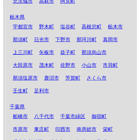
北茨城市
高萩市
阿見町
栃木県
宇都宮市
野木町
塩谷町
高根沢町
栃木市
那須町
日光市
下野市
那珂川町
真岡市
上三川町
矢板市
益子町
那須烏山市
大田原市
茂木町
佐野市
小山市
市貝町
那須塩原市
鹿沼市
芳賀町
さくら市
壬生町
足利市
千葉県
船橋市
八千代市
千葉市緑区
御宿町
市原市
東庄町
印西市
南房総市
栄町