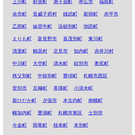
上川町
斜里町
弟子屈町
帯広市
福島町
余市町
音威子府村
雄武町
新得町
赤平市
乙部町
妹背牛町
浜頓別町
池田町
えりも町
富良野市
喜茂別町
東川町
清里町
鶴居村
北見市
知内町
赤井川村
中川町
大空町
清水町
紋別市
奥尻町
秩父別町
中頓別町
豊頃町
札幌市西区
登別市
京極町
美瑛町
小清水町
新ひだか町
夕張市
木古内町
南幌町
幌加内町
豊浦町
札幌市東区
士別市
今金町
雨竜町
枝幸町
本別町