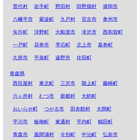
普代村
岩手町
野田村
田野畑村
盛岡市
八幡平市
紫波町
九戸村
宮古市
奥州市
矢巾町
洋野町
大船渡市
滝沢市
西和賀町
一戸町
花巻市
雫石町
北上市
葛巻町
久慈市
平泉町
遠野市
住田町
青森県
西目屋村
東北町
三沢市
階上町
藤崎町
六ヶ所村
むつ市
新郷村
大鰐町
おいらせ町
つがる市
田舎館村
大間町
平川市
板柳町
東通村
平内町
鶴田町
青森市
風間浦村
今別町
中泊町
弘前市