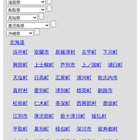
北海道
浜中町
室蘭市
新篠津村
古平町
下川町
興部町
上士幌町
芦別市
上ノ国町
浦臼町
天塩町
日高町
広尾町
浦河町
歌志内市
真狩村
愛別町
津別町
標茶町
釧路市
松前町
仁木町
美深町
西興部村
鹿追町
江別市
厚沢部町
新十津川町
猿払村
平取町
幕別町
様似町
深川市
留寿都村