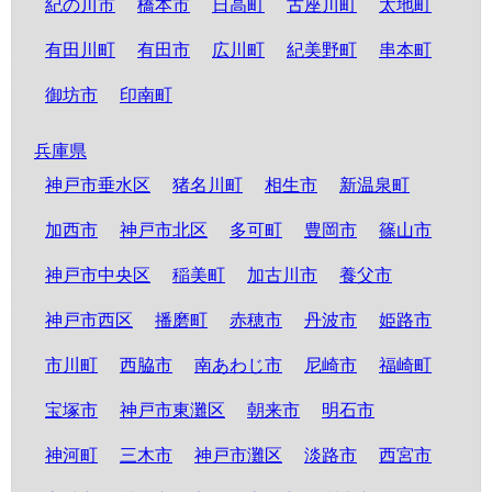
紀の川市
橋本市
日高町
古座川町
太地町
有田川町
有田市
広川町
紀美野町
串本町
御坊市
印南町
兵庫県
神戸市垂水区
猪名川町
相生市
新温泉町
加西市
神戸市北区
多可町
豊岡市
篠山市
神戸市中央区
稲美町
加古川市
養父市
神戸市西区
播磨町
赤穂市
丹波市
姫路市
市川町
西脇市
南あわじ市
尼崎市
福崎町
宝塚市
神戸市東灘区
朝来市
明石市
神河町
三木市
神戸市灘区
淡路市
西宮市