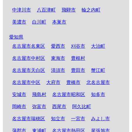
中津川市
八百津町
飛騨市
輪之内町
美濃市
白川町
本巣市
愛知県
名古屋市名東区
愛西市
刈谷市
大治町
名古屋市中村区
東海市
豊根村
名古屋市天白区
清須市
豊田市
蟹江町
名古屋市中区
大府市
豊橋市
北名古屋市
安城市
飛島村
名古屋市昭和区
知多市
岡崎市
弥富市
西尾市
阿久比町
名古屋市瑞穂区
知立市
一宮市
みよし市
蒲郡市
東浦町
名古屋市熱田区
尾張旭市