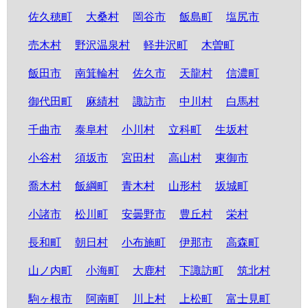
佐久穂町
大桑村
岡谷市
飯島町
塩尻市
売木村
野沢温泉村
軽井沢町
木曽町
飯田市
南箕輪村
佐久市
天龍村
信濃町
御代田町
麻績村
諏訪市
中川村
白馬村
千曲市
泰阜村
小川村
立科町
生坂村
小谷村
須坂市
宮田村
高山村
東御市
喬木村
飯綱町
青木村
山形村
坂城町
小諸市
松川町
安曇野市
豊丘村
栄村
長和町
朝日村
小布施町
伊那市
高森町
山ノ内町
小海町
大鹿村
下諏訪町
筑北村
駒ヶ根市
阿南町
川上村
上松町
富士見町