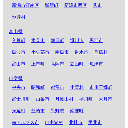
新潟市江南区
聖籠町
新潟市西区
燕市
弥彦村
富山県
入善町
氷見市
朝日町
滑川市
黒部市
砺波市
小矢部市
南砺市
射水市
舟橋村
富山市
上市町
高岡市
立山町
魚津市
山梨県
中央市
昭和町
都留市
小菅村
市川三郷町
富士川町
山梨市
丹波山村
早川町
大月市
身延町
韮崎市
忍野村
南部町
南アルプス市
山中湖村
北杜市
甲斐市