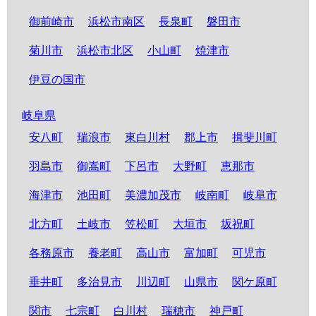
御前崎市
浜松市南区
長泉町
磐田市
菊川市
浜松市北区
小山町
焼津市
伊豆の国市
岐阜県
安八町
瑞浪市
東白川村
郡上市
揖斐川町
羽島市
御嵩町
下呂市
大野町
恵那市
海津市
池田町
美濃加茂市
岐南町
岐阜市
北方町
土岐市
笠松町
大垣市
坂祝町
各務原市
養老町
高山市
富加町
可児市
垂井町
多治見市
川辺町
山県市
関ケ原町
関市
七宗町
白川村
瑞穂市
神戸町