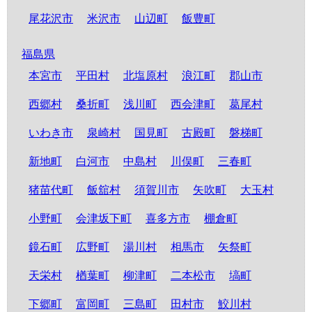
尾花沢市
米沢市
山辺町
飯豊町
福島県
本宮市
平田村
北塩原村
浪江町
郡山市
西郷村
桑折町
浅川町
西会津町
葛尾村
いわき市
泉崎村
国見町
古殿町
磐梯町
新地町
白河市
中島村
川俣町
三春町
猪苗代町
飯舘村
須賀川市
矢吹町
大玉村
小野町
会津坂下町
喜多方市
棚倉町
鏡石町
広野町
湯川村
相馬市
矢祭町
天栄村
楢葉町
柳津町
二本松市
塙町
下郷町
富岡町
三島町
田村市
鮫川村