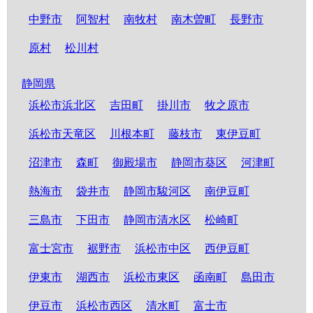
中野市
阿智村
南牧村
南木曽町
長野市
原村
松川村
静岡県
浜松市浜北区
吉田町
掛川市
牧之原市
浜松市天竜区
川根本町
藤枝市
東伊豆町
沼津市
森町
御殿場市
静岡市葵区
河津町
熱海市
袋井市
静岡市駿河区
南伊豆町
三島市
下田市
静岡市清水区
松崎町
富士宮市
裾野市
浜松市中区
西伊豆町
伊東市
湖西市
浜松市東区
函南町
島田市
伊豆市
浜松市西区
清水町
富士市