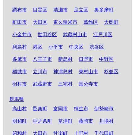
調布市
目黒区
清瀬市
足立区
奥多摩町
町田市
大田区
東久留米市
葛飾区
大島町
小金井市
世田谷区
武蔵村山市
江戸川区
利島村
港区
小平市
中央区
渋谷区
多摩市
八王子市
新島村
日野市
中野区
稲城市
立川市
神津島村
東村山市
杉並区
羽村市
武蔵野市
三宅村
国分寺市
群馬県
高山村
邑楽町
富岡市
桐生市
伊勢崎市
明和町
中之条町
草津町
藤岡市
川場村
昭和村
太田市
甘楽町
上野村
千代田町