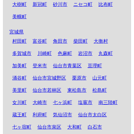
大樹町
新冠町
砂川市
ニセコ町
比布町
美幌町
宮城県
村田町
富谷町
角田市
柴田町
大衡村
多賀城市
川崎町
色麻町
岩沼市
丸森町
加美町
登米市
仙台市青葉区
亘理町
涌谷町
仙台市宮城野区
栗原市
山元町
美里町
仙台市若林区
東松島市
松島町
女川町
大崎市
七ヶ浜町
塩竈市
南三陸町
蔵王町
利府町
気仙沼市
仙台市太白区
七ヶ宿町
仙台市泉区
大和町
白石市