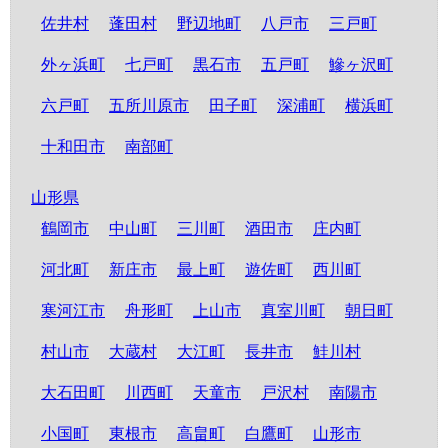
佐井村
蓬田村
野辺地町
八戸市
三戸町
外ヶ浜町
七戸町
黒石市
五戸町
鰺ヶ沢町
六戸町
五所川原市
田子町
深浦町
横浜町
十和田市
南部町
山形県
鶴岡市
中山町
三川町
酒田市
庄内町
河北町
新庄市
最上町
遊佐町
西川町
寒河江市
舟形町
上山市
真室川町
朝日町
村山市
大蔵村
大江町
長井市
鮭川村
大石田町
川西町
天童市
戸沢村
南陽市
小国町
東根市
高畠町
白鷹町
山形市