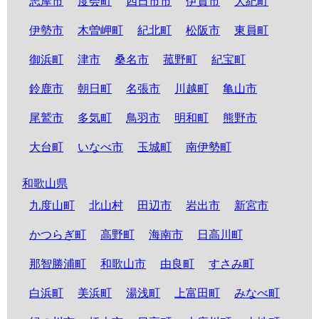
志摩市
度会町
四日市市
伊賀市
大紀町
伊勢市
木曽岬町
紀北町
松阪市
東員町
御浜町
津市
桑名市
菰野町
紀宝町
鈴鹿市
朝日町
名張市
川越町
亀山市
尾鷲市
多気町
鳥羽市
明和町
熊野市
大台町
いなべ市
玉城町
南伊勢町
和歌山県
九度山町
北山村
田辺市
岩出市
新宮市
かつらぎ町
高野町
海南市
日高川町
那智勝浦町
和歌山市
由良町
すさみ町
白浜町
美浜町
湯浅町
上富田町
みなべ町