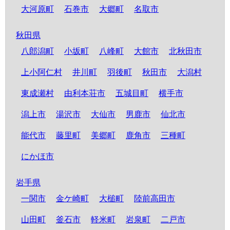
大河原町
石巻市
大郷町
名取市
秋田県
八郎潟町
小坂町
八峰町
大館市
北秋田市
上小阿仁村
井川町
羽後町
秋田市
大潟村
東成瀬村
由利本荘市
五城目町
横手市
潟上市
湯沢市
大仙市
男鹿市
仙北市
能代市
藤里町
美郷町
鹿角市
三種町
にかほ市
岩手県
一関市
金ケ崎町
大槌町
陸前高田市
山田町
釜石市
軽米町
岩泉町
二戸市