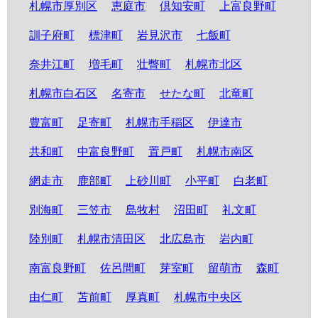
札幌市厚別区
恵庭市
倶知安町
上富良野町
訓子府町
標津町
岩見沢市
七飯町
奈井江町
増毛町
壮瞥町
札幌市北区
札幌市白石区
名寄市
せたな町
北竜町
豊富町
足寄町
札幌市手稲区
伊達市
共和町
中富良野町
置戸町
札幌市南区
網走市
鹿部町
上砂川町
小平町
白老町
別海町
三笠市
島牧村
沼田町
礼文町
陸別町
札幌市清田区
北広島市
岩内町
南富良野町
佐呂間町
芽室町
留萌市
森町
由仁町
苫前町
厚真町
札幌市中央区