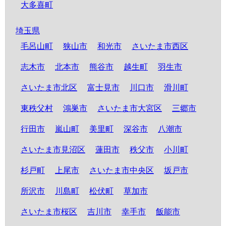
大多喜町
埼玉県
毛呂山町
狭山市
和光市
さいたま市西区
志木市
北本市
熊谷市
越生町
羽生市
さいたま市北区
富士見市
川口市
滑川町
東秩父村
鴻巣市
さいたま市大宮区
三郷市
行田市
嵐山町
美里町
深谷市
八潮市
さいたま市見沼区
蓮田市
秩父市
小川町
杉戸町
上尾市
さいたま市中央区
坂戸市
所沢市
川島町
松伏町
草加市
さいたま市桜区
吉川市
幸手市
飯能市