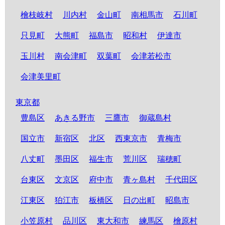
檜枝岐村
川内村
金山町
南相馬市
石川町
只見町
大熊町
福島市
昭和村
伊達市
玉川村
南会津町
双葉町
会津若松市
会津美里町
東京都
豊島区
あきる野市
三鷹市
御蔵島村
国立市
新宿区
北区
西東京市
青梅市
八丈町
墨田区
福生市
荒川区
瑞穂町
台東区
文京区
府中市
青ヶ島村
千代田区
江東区
狛江市
板橋区
日の出町
昭島市
小笠原村
品川区
東大和市
練馬区
檜原村