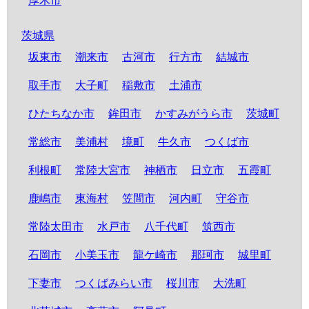
厚木市
茨城県
坂東市
潮来市
古河市
行方市
結城市
取手市
大子町
稲敷市
土浦市
ひたちなか市
鉾田市
かすみがうら市
茨城町
常総市
美浦村
境町
牛久市
つくば市
利根町
常陸大宮市
神栖市
日立市
五霞町
鹿嶋市
東海村
笠間市
河内町
守谷市
常陸太田市
水戸市
八千代町
筑西市
石岡市
小美玉市
龍ケ崎市
那珂市
城里町
下妻市
つくばみらい市
桜川市
大洗町