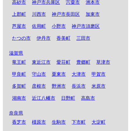
高砂市
神戸市兵庫区
宍粟市
洲本市
上郡町
川西市
神戸市長田区
加東市
芦屋市
佐用町
小野市
神戸市須磨区
たつの市
伊丹市
香美町
三田市
滋賀県
竜王町
東近江市
愛荘町
豊郷町
草津市
甲良町
守山市
栗東市
大津市
甲賀市
多賀町
彦根市
野洲市
長浜市
米原市
湖南市
近江八幡市
日野町
高島市
奈良県
香芝市
橿原市
生駒市
下市町
大淀町