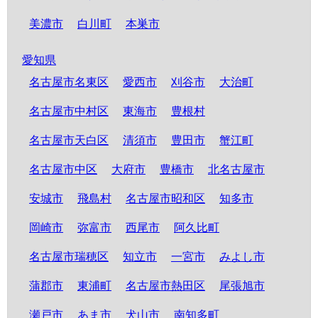
美濃市
白川町
本巣市
愛知県
名古屋市名東区
愛西市
刈谷市
大治町
名古屋市中村区
東海市
豊根村
名古屋市天白区
清須市
豊田市
蟹江町
名古屋市中区
大府市
豊橋市
北名古屋市
安城市
飛島村
名古屋市昭和区
知多市
岡崎市
弥富市
西尾市
阿久比町
名古屋市瑞穂区
知立市
一宮市
みよし市
蒲郡市
東浦町
名古屋市熱田区
尾張旭市
瀬戸市
あま市
犬山市
南知多町