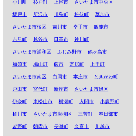
小川町
杉戸町
上尾市
さいたま市中央区
坂戸市
所沢市
川島町
松伏町
草加市
さいたま市桜区
吉川市
幸手市
飯能市
吉見町
越谷市
日高市
神川町
さいたま市浦和区
ふじみ野市
鶴ヶ島市
加須市
鳩山町
蕨市
寄居町
上里町
さいたま市南区
白岡市
本庄市
ときがわ町
戸田市
宮代町
新座市
さいたま市緑区
伊奈町
東松山市
横瀬町
入間市
小鹿野町
桶川市
さいたま市岩槻区
三芳町
春日部市
皆野町
朝霞市
長瀞町
久喜市
川越市