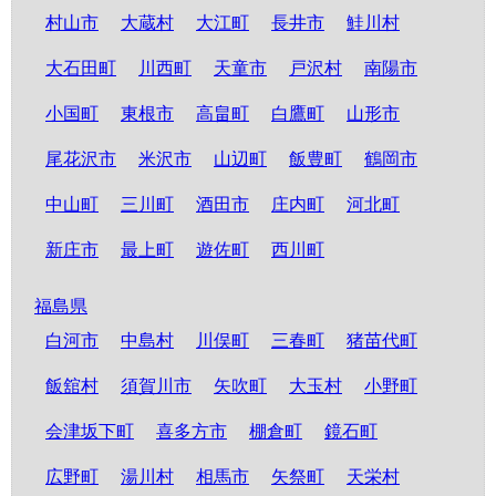
村山市
大蔵村
大江町
長井市
鮭川村
大石田町
川西町
天童市
戸沢村
南陽市
小国町
東根市
高畠町
白鷹町
山形市
尾花沢市
米沢市
山辺町
飯豊町
鶴岡市
中山町
三川町
酒田市
庄内町
河北町
新庄市
最上町
遊佐町
西川町
福島県
白河市
中島村
川俣町
三春町
猪苗代町
飯舘村
須賀川市
矢吹町
大玉村
小野町
会津坂下町
喜多方市
棚倉町
鏡石町
広野町
湯川村
相馬市
矢祭町
天栄村