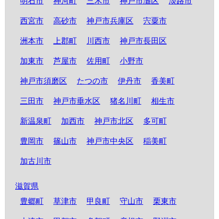
明石市
神河町
三木市
神戸市灘区
淡路市
西宮市
高砂市
神戸市兵庫区
宍粟市
洲本市
上郡町
川西市
神戸市長田区
加東市
芦屋市
佐用町
小野市
神戸市須磨区
たつの市
伊丹市
香美町
三田市
神戸市垂水区
猪名川町
相生市
新温泉町
加西市
神戸市北区
多可町
豊岡市
篠山市
神戸市中央区
稲美町
加古川市
滋賀県
豊郷町
草津市
甲良町
守山市
栗東市