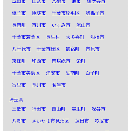
成田市
山武市
八街市
旭市
鎌ケ谷市
銚子市
匝瑳市
千葉市稲毛区
我孫子市
長南町
市川市
いすみ市
流山市
千葉市若葉区
長生村
大多喜町
船橋市
八千代市
千葉市緑区
御宿町
市原市
東庄町
印西市
南房総市
栄町
千葉市美浜区
浦安市
鋸南町
白子町
富里市
鴨川市
君津市
埼玉県
三郷市
行田市
嵐山町
美里町
深谷市
八潮市
さいたま市見沼区
蓮田市
秩父市