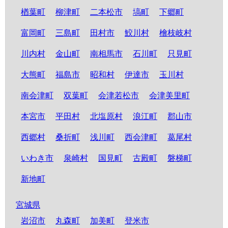
楢葉町
柳津町
二本松市
塙町
下郷町
富岡町
三島町
田村市
鮫川村
檜枝岐村
川内村
金山町
南相馬市
石川町
只見町
大熊町
福島市
昭和村
伊達市
玉川村
南会津町
双葉町
会津若松市
会津美里町
本宮市
平田村
北塩原村
浪江町
郡山市
西郷村
桑折町
浅川町
西会津町
葛尾村
いわき市
泉崎村
国見町
古殿町
磐梯町
新地町
宮城県
岩沼市
丸森町
加美町
登米市