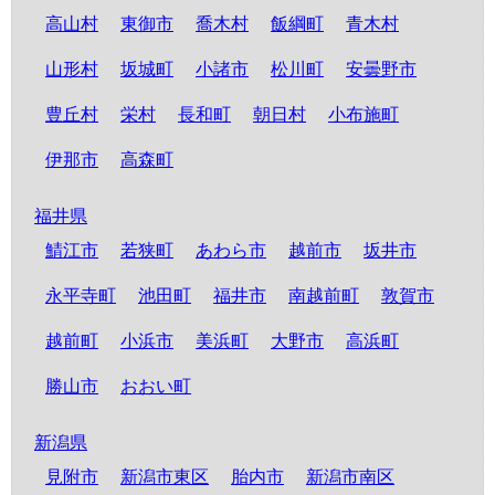
高山村
東御市
喬木村
飯綱町
青木村
山形村
坂城町
小諸市
松川町
安曇野市
豊丘村
栄村
長和町
朝日村
小布施町
伊那市
高森町
福井県
鯖江市
若狭町
あわら市
越前市
坂井市
永平寺町
池田町
福井市
南越前町
敦賀市
越前町
小浜市
美浜町
大野市
高浜町
勝山市
おおい町
新潟県
見附市
新潟市東区
胎内市
新潟市南区