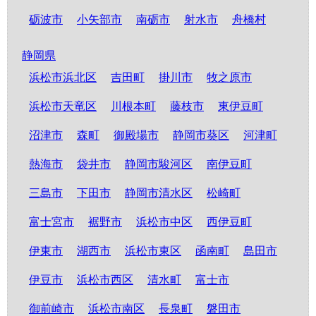
砺波市
小矢部市
南砺市
射水市
舟橋村
静岡県
浜松市浜北区
吉田町
掛川市
牧之原市
浜松市天竜区
川根本町
藤枝市
東伊豆町
沼津市
森町
御殿場市
静岡市葵区
河津町
熱海市
袋井市
静岡市駿河区
南伊豆町
三島市
下田市
静岡市清水区
松崎町
富士宮市
裾野市
浜松市中区
西伊豆町
伊東市
湖西市
浜松市東区
函南町
島田市
伊豆市
浜松市西区
清水町
富士市
御前崎市
浜松市南区
長泉町
磐田市