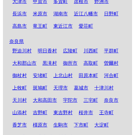
大津市
甲賀市
多賀町
彦根市
野洲市
長浜市
米原市
湖南市
近江八幡市
日野町
高島市
竜王町
東近江市
愛荘町
奈良県
野迫川村
明日香村
広陵町
川西町
平群町
大和郡山市
黒滝村
御所市
高取町
曽爾村
御杖村
安堵町
上北山村
田原本町
河合町
上牧町
斑鳩町
天理市
葛城市
十津川村
天川村
大和高田市
宇陀市
三宅町
奈良市
山添村
吉野町
東吉野村
桜井市
王寺町
香芝市
橿原市
生駒市
下市町
大淀町