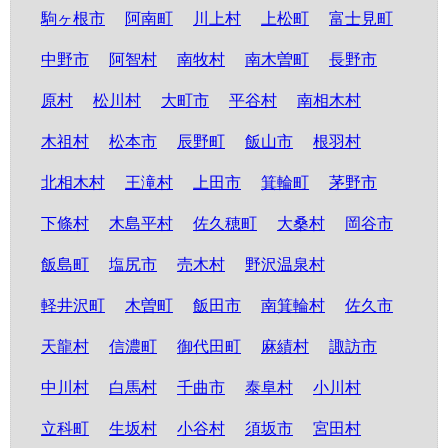
駒ヶ根市
阿南町
川上村
上松町
富士見町
中野市
阿智村
南牧村
南木曽町
長野市
原村
松川村
大町市
平谷村
南相木村
木祖村
松本市
辰野町
飯山市
根羽村
北相木村
王滝村
上田市
箕輪町
茅野市
下條村
木島平村
佐久穂町
大桑村
岡谷市
飯島町
塩尻市
売木村
野沢温泉村
軽井沢町
木曽町
飯田市
南箕輪村
佐久市
天龍村
信濃町
御代田町
麻績村
諏訪市
中川村
白馬村
千曲市
泰阜村
小川村
立科町
生坂村
小谷村
須坂市
宮田村