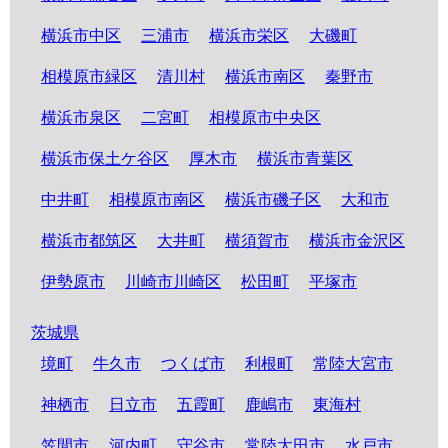
横浜市中区
三浦市
横浜市栄区
大磯町
相模原市緑区
清川村
横浜市南区
秦野市
横浜市泉区
二宮町
相模原市中央区
横浜市保土ケ谷区
厚木市
横浜市青葉区
中井町
相模原市南区
横浜市磯子区
大和市
横浜市都筑区
大井町
横須賀市
横浜市金沢区
伊勢原市
川崎市川崎区
松田町
平塚市
茨城県
境町
牛久市
つくば市
利根町
常陸大宮市
神栖市
日立市
五霞町
鹿嶋市
東海村
笠間市
河内町
守谷市
常陸太田市
水戸市