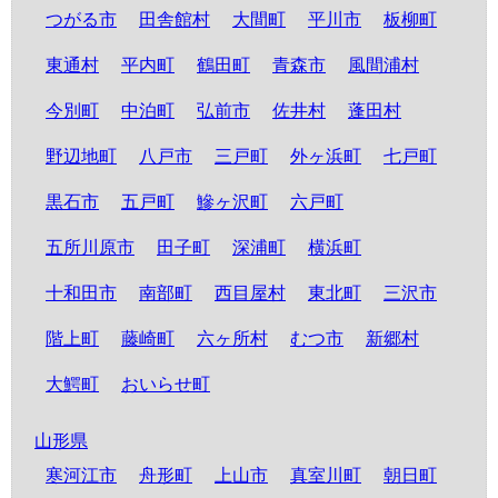
つがる市
田舎館村
大間町
平川市
板柳町
東通村
平内町
鶴田町
青森市
風間浦村
今別町
中泊町
弘前市
佐井村
蓬田村
野辺地町
八戸市
三戸町
外ヶ浜町
七戸町
黒石市
五戸町
鰺ヶ沢町
六戸町
五所川原市
田子町
深浦町
横浜町
十和田市
南部町
西目屋村
東北町
三沢市
階上町
藤崎町
六ヶ所村
むつ市
新郷村
大鰐町
おいらせ町
山形県
寒河江市
舟形町
上山市
真室川町
朝日町