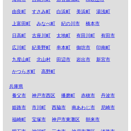
由良町
すさみ町
白浜町
美浜町
湯浅町
上富田町
みなべ町
紀の川市
橋本市
日高町
古座川町
太地町
有田川町
有田市
広川町
紀美野町
串本町
御坊市
印南町
九度山町
北山村
田辺市
岩出市
新宮市
かつらぎ町
高野町
兵庫県
養父市
神戸市西区
播磨町
赤穂市
丹波市
姫路市
市川町
西脇市
南あわじ市
尼崎市
福崎町
宝塚市
神戸市東灘区
朝来市