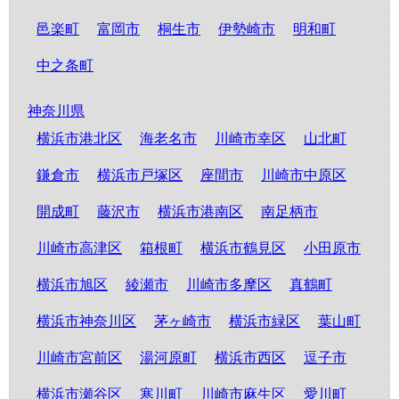
邑楽町
富岡市
桐生市
伊勢崎市
明和町
中之条町
神奈川県
横浜市港北区
海老名市
川崎市幸区
山北町
鎌倉市
横浜市戸塚区
座間市
川崎市中原区
開成町
藤沢市
横浜市港南区
南足柄市
川崎市高津区
箱根町
横浜市鶴見区
小田原市
横浜市旭区
綾瀬市
川崎市多摩区
真鶴町
横浜市神奈川区
茅ヶ崎市
横浜市緑区
葉山町
川崎市宮前区
湯河原町
横浜市西区
逗子市
横浜市瀬谷区
寒川町
川崎市麻生区
愛川町