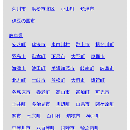
菊川市
浜松市北区
小山町
焼津市
伊豆の国市
岐阜県
安八町
瑞浪市
東白川村
郡上市
揖斐川町
羽島市
御嵩町
下呂市
大野町
恵那市
海津市
池田町
美濃加茂市
岐南町
岐阜市
北方町
土岐市
笠松町
大垣市
坂祝町
各務原市
養老町
高山市
富加町
可児市
垂井町
多治見市
川辺町
山県市
関ケ原町
関市
七宗町
白川村
瑞穂市
神戸町
中津川市
八百津町
飛騨市
輪之内町