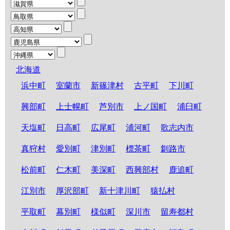
北海道
浜中町
室蘭市
新篠津村
古平町
下川町
興部町
上士幌町
芦別市
上ノ国町
浦臼町
天塩町
日高町
広尾町
浦河町
歌志内市
真狩村
愛別町
津別町
標茶町
釧路市
松前町
仁木町
美深町
西興部村
鹿追町
江別市
厚沢部町
新十津川町
猿払村
平取町
幕別町
様似町
深川市
留寿都村