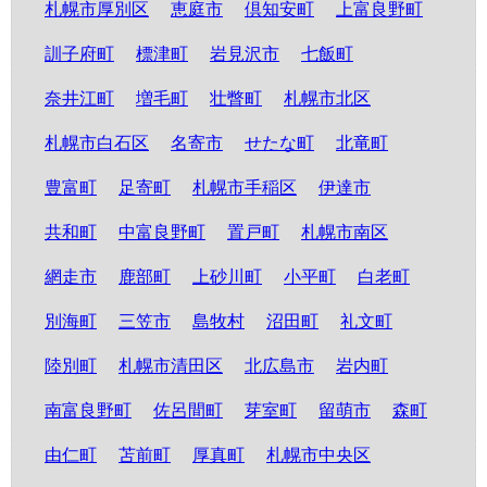
札幌市厚別区
恵庭市
倶知安町
上富良野町
訓子府町
標津町
岩見沢市
七飯町
奈井江町
増毛町
壮瞥町
札幌市北区
札幌市白石区
名寄市
せたな町
北竜町
豊富町
足寄町
札幌市手稲区
伊達市
共和町
中富良野町
置戸町
札幌市南区
網走市
鹿部町
上砂川町
小平町
白老町
別海町
三笠市
島牧村
沼田町
礼文町
陸別町
札幌市清田区
北広島市
岩内町
南富良野町
佐呂間町
芽室町
留萌市
森町
由仁町
苫前町
厚真町
札幌市中央区