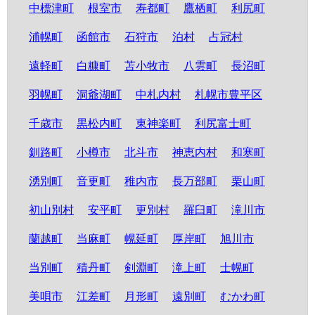
中標津町
根室市
寿都町
鷹栖町
利尻町
浦幌町
函館市
石狩市
泊村
占冠村
遠軽町
白糠町
苫小牧市
八雲町
長沼町
羽幌町
洞爺湖町
中札内村
札幌市豊平区
千歳市
黒松内町
東神楽町
利尻富士町
釧路町
小樽市
北斗市
神恵内村
和寒町
湧別町
音更町
稚内市
長万部町
栗山町
初山別村
安平町
更別村
羅臼町
滝川市
蘭越町
当麻町
幌延町
厚岸町
旭川市
当別町
積丹町
剣淵町
滝上町
士幌町
美唄市
江差町
月形町
遠別町
むかわ町