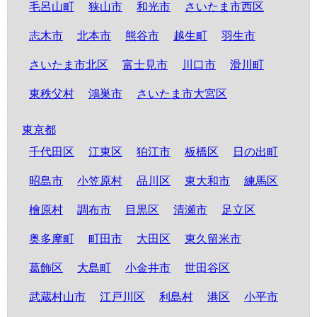
毛呂山町
狭山市
和光市
さいたま市西区
志木市
北本市
熊谷市
越生町
羽生市
さいたま市北区
富士見市
川口市
滑川町
東秩父村
鴻巣市
さいたま市大宮区
東京都
千代田区
江東区
狛江市
板橋区
日の出町
昭島市
小笠原村
品川区
東大和市
練馬区
檜原村
調布市
目黒区
清瀬市
足立区
奥多摩町
町田市
大田区
東久留米市
葛飾区
大島町
小金井市
世田谷区
武蔵村山市
江戸川区
利島村
港区
小平市