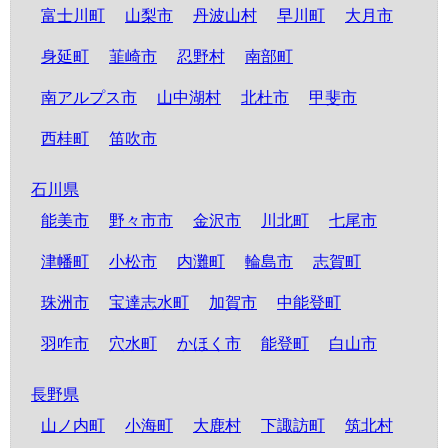
富士川町
山梨市
丹波山村
早川町
大月市
身延町
韮崎市
忍野村
南部町
南アルプス市
山中湖村
北杜市
甲斐市
西桂町
笛吹市
石川県
能美市
野々市市
金沢市
川北町
七尾市
津幡町
小松市
内灘町
輪島市
志賀町
珠洲市
宝達志水町
加賀市
中能登町
羽咋市
穴水町
かほく市
能登町
白山市
長野県
山ノ内町
小海町
大鹿村
下諏訪町
筑北村