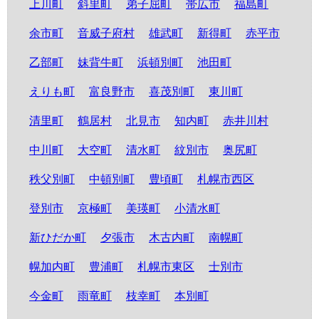
上川町
斜里町
弟子屈町
帯広市
福島町
余市町
音威子府村
雄武町
新得町
赤平市
乙部町
妹背牛町
浜頓別町
池田町
えりも町
富良野市
喜茂別町
東川町
清里町
鶴居村
北見市
知内町
赤井川村
中川町
大空町
清水町
紋別市
奥尻町
秩父別町
中頓別町
豊頃町
札幌市西区
登別市
京極町
美瑛町
小清水町
新ひだか町
夕張市
木古内町
南幌町
幌加内町
豊浦町
札幌市東区
士別市
今金町
雨竜町
枝幸町
本別町