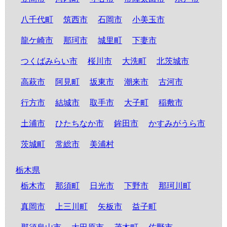
八千代町
筑西市
石岡市
小美玉市
龍ケ崎市
那珂市
城里町
下妻市
つくばみらい市
桜川市
大洗町
北茨城市
高萩市
阿見町
坂東市
潮来市
古河市
行方市
結城市
取手市
大子町
稲敷市
土浦市
ひたちなか市
鉾田市
かすみがうら市
茨城町
常総市
美浦村
栃木県
栃木市
那須町
日光市
下野市
那珂川町
真岡市
上三川町
矢板市
益子町