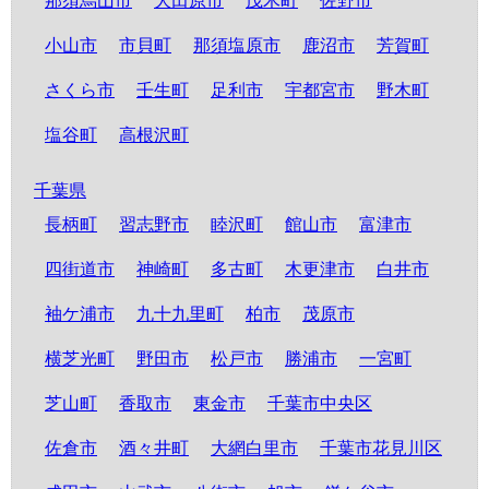
那須烏山市
大田原市
茂木町
佐野市
小山市
市貝町
那須塩原市
鹿沼市
芳賀町
さくら市
壬生町
足利市
宇都宮市
野木町
塩谷町
高根沢町
千葉県
長柄町
習志野市
睦沢町
館山市
富津市
四街道市
神崎町
多古町
木更津市
白井市
袖ケ浦市
九十九里町
柏市
茂原市
横芝光町
野田市
松戸市
勝浦市
一宮町
芝山町
香取市
東金市
千葉市中央区
佐倉市
酒々井町
大網白里市
千葉市花見川区