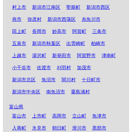
村上市
新潟市江南区
聖籠町
新潟市西区
燕市
弥彦村
新潟市西蒲区
糸魚川市
田上町
長岡市
妙高市
阿賀町
三条市
五泉市
新潟市秋葉区
出雲崎町
柏崎市
上越市
湯沢町
新発田市
阿賀野市
津南町
小千谷市
佐渡市
刈羽村
加茂市
新潟市北区
魚沼市
関川村
十日町市
新潟市中央区
南魚沼市
粟島浦村
富山県
富山市
上市町
高岡市
立山町
魚津市
入善町
氷見市
朝日町
滑川市
黒部市