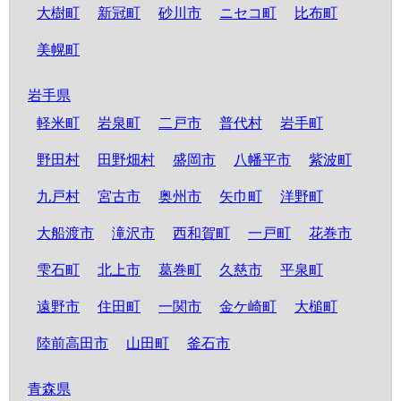
大樹町
新冠町
砂川市
ニセコ町
比布町
美幌町
岩手県
軽米町
岩泉町
二戸市
普代村
岩手町
野田村
田野畑村
盛岡市
八幡平市
紫波町
九戸村
宮古市
奥州市
矢巾町
洋野町
大船渡市
滝沢市
西和賀町
一戸町
花巻市
雫石町
北上市
葛巻町
久慈市
平泉町
遠野市
住田町
一関市
金ケ崎町
大槌町
陸前高田市
山田町
釜石市
青森県