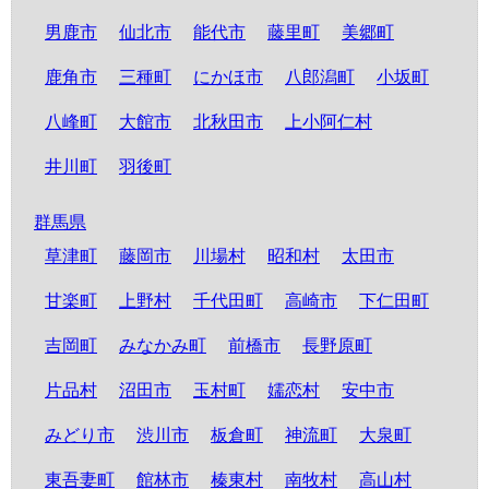
男鹿市
仙北市
能代市
藤里町
美郷町
鹿角市
三種町
にかほ市
八郎潟町
小坂町
八峰町
大館市
北秋田市
上小阿仁村
井川町
羽後町
群馬県
草津町
藤岡市
川場村
昭和村
太田市
甘楽町
上野村
千代田町
高崎市
下仁田町
吉岡町
みなかみ町
前橋市
長野原町
片品村
沼田市
玉村町
嬬恋村
安中市
みどり市
渋川市
板倉町
神流町
大泉町
東吾妻町
館林市
榛東村
南牧村
高山村