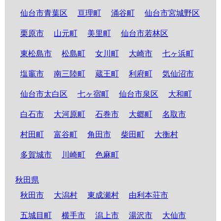
仙台市青葉区
亘理町
涌谷町
仙台市宮城野区
栗原市
山元町
美里町
仙台市若林区
東松島市
松島町
女川町
大崎市
七ヶ浜町
塩竈市
南三陸町
蔵王町
利府町
気仙沼市
仙台市太白区
七ヶ宿町
仙台市泉区
大和町
白石市
大河原町
石巻市
大郷町
名取市
村田町
富谷町
角田市
柴田町
大衡村
多賀城市
川崎町
色麻町
秋田県
秋田市
大潟村
東成瀬村
由利本荘市
五城目町
横手市
潟上市
湯沢市
大仙市