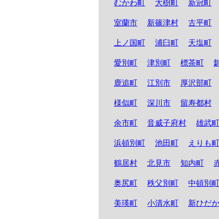
むかわ町
大樹町
新冠町
室蘭市
新篠津村
古平町
上ノ国町
浦臼町
天塩町
愛別町
津別町
標茶町
鹿追町
江別市
厚沢部町
様似町
深川市
留寿都村
余市町
音威子府村
雄武
浜頓別町
池田町
えりも
鶴居村
北見市
知内町
奥尻町
秩父別町
中頓別
美瑛町
小清水町
新ひだ