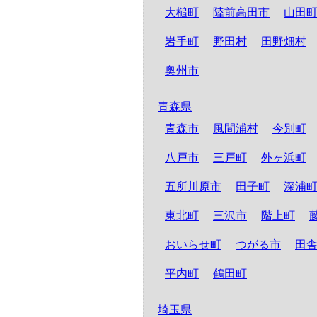
大槌町
陸前高田市
山田
岩手町
野田村
田野畑村
奥州市
青森県
青森市
風間浦村
今別町
八戸市
三戸町
外ヶ浜町
五所川原市
田子町
深浦
東北町
三沢市
階上町
おいらせ町
つがる市
田
平内町
鶴田町
埼玉県