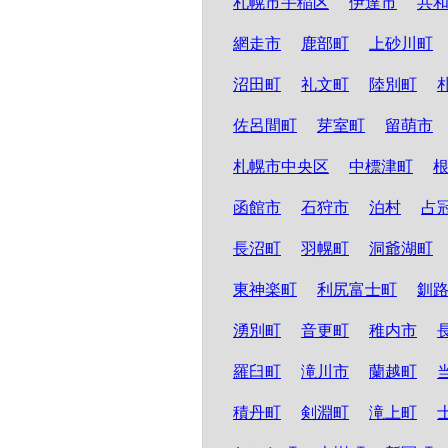
札幌市手稲区
伊達市
共
網走市
鹿部町
上砂川町
沼田町
礼文町
陸別町
佐呂間町
芽室町
留萌市
札幌市中央区
中標津町
函館市
石狩市
泊村
占
長沼町
羽幌町
洞爺湖町
東神楽町
利尻富士町
釧
湧別町
音更町
稚内市
羅臼町
滝川市
蘭越町
積丹町
剣淵町
滝上町