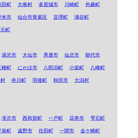
柴田町
大衡村
多賀城市
川崎町
色麻町
登米市
仙台市青葉区
亘理町
涌谷町
山元町
湯沢市
大仙市
男鹿市
仙北市
能代市
三種町
にかほ市
八郎潟町
小坂町
八峰町
仁村
井川町
羽後町
秋田市
大潟村
滝沢市
西和賀町
一戸町
花巻市
雫石町
平泉町
遠野市
住田町
一関市
金ケ崎町