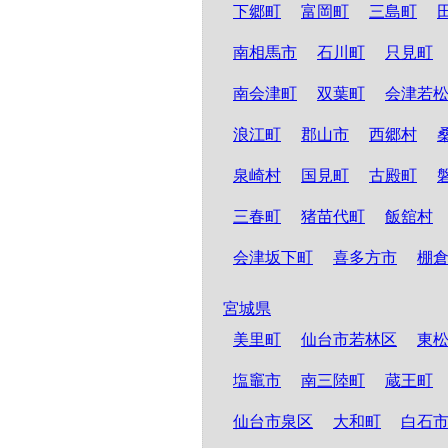
下郷町
富岡町
三島町
南相馬市
石川町
只見町
南会津町
双葉町
会津若
浪江町
郡山市
西郷村
泉崎村
国見町
古殿町
三春町
猪苗代町
飯舘村
会津坂下町
喜多方市
棚
宮城県
美里町
仙台市若林区
東
塩竈市
南三陸町
蔵王町
仙台市泉区
大和町
白石