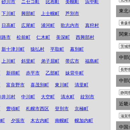
砂川市
ニセコ町
比布町
美幌町
浜中町
東北
下川町
興部町
上士幌町
芦別市
日高町
広尾町
浦河町
歌志内市
真狩村
関東
釧路市
松前町
仁木町
美深町
西興部村
新十津川町
猿払村
平取町
幕別町
中部
上川町
斜里町
弟子屈町
帯広市
福島町
町
新得町
赤平市
乙部町
妹背牛町
中部
町
富良野市
喜茂別町
東川町
清里町
赤井川村
中川町
大空町
清水町
紋別市
近畿
町
豊頃町
札幌市西区
登別市
京極町
か町
夕張市
木古内町
南幌町
幌加内町
中国