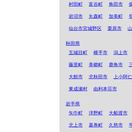
村田町
富谷町
角田市
岩沼市
丸森町
加美町
仙台市宮城野区
栗原市
秋田県
五城目町
横手市
潟上市
藤里町
美郷町
鹿角市
大館市
北秋田市
上小阿
東成瀬村
由利本荘市
岩手県
矢巾町
洋野町
大船渡市
北上市
葛巻町
久慈市