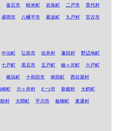
町
釜石市
軽米町
岩泉町
二戸市
普代村
盛岡市
八幡平市
紫波町
九戸村
宮古市
中泊町
弘前市
佐井村
蓬田村
野辺地町
七戸町
黒石市
五戸町
鰺ヶ沢町
六戸町
町
横浜町
十和田市
南部町
西目屋村
藤崎町
六ヶ所村
むつ市
新郷村
大鰐町
舎館村
大間町
平川市
板柳町
東通村