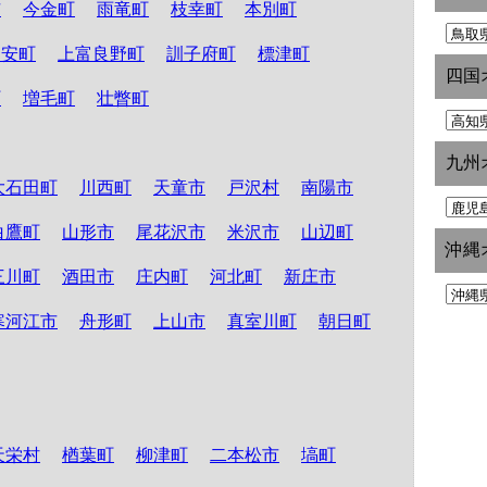
市
今金町
雨竜町
枝幸町
本別町
知安町
上富良野町
訓子府町
標津町
四国
町
増毛町
壮瞥町
九州
大石田町
川西町
天童市
戸沢村
南陽市
白鷹町
山形市
尾花沢市
米沢市
山辺町
沖縄
三川町
酒田市
庄内町
河北町
新庄市
寒河江市
舟形町
上山市
真室川町
朝日町
天栄村
楢葉町
柳津町
二本松市
塙町