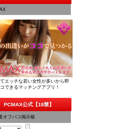
AX
くてエッチな若い女性が多いから即
パコできるマッチングアプリ！
PCMAX公式【18禁】
道オフパコ掲示板