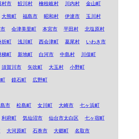
田村市
鮫川村
檜枝岐村
川内村
金山町
大熊町
福島市
昭和村
伊達市
玉川村
松市
会津美里町
本宮市
平田村
北塩原村
桑折町
浅川町
西会津町
葛尾村
いわき市
磐梯町
新地町
白河市
中島村
川俣町
須賀川市
矢吹町
大玉村
小野町
倉町
鏡石町
広野町
松島市
松島町
女川町
大崎市
七ヶ浜町
利府町
気仙沼市
仙台市太白区
七ヶ宿町
市
大河原町
石巻市
大郷町
名取市