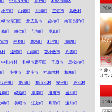
和町
中富良野町
置戸町
札幌市南区
PCM
小平町
白老町
別海町
三笠市
島牧村
札幌市清田区
北広島市
岩内町
南富良野町
森町
由仁町
苫前町
厚真町
根室市
寿都町
鷹栖町
利尻町
浦幌町
冠村
遠軽町
白糠町
苫小牧市
八雲町
中札内村
札幌市豊平区
千歳市
黒松内町
可愛
路町
小樽市
北斗市
神恵内村
和寒町
オフ
長万部町
栗山町
初山別村
安平町
更別村
当麻町
幌延町
厚岸町
旭川市
当別町
北海
士幌町
美唄市
江差町
月形町
遠別町