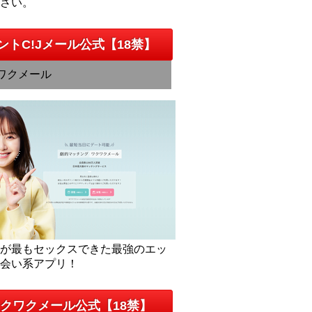
下さい。
ントC!Jメール公式【18禁】
ワクメール
人が最もセックスできた最強のエッ
出会い系アプリ！
クワクメール公式【18禁】