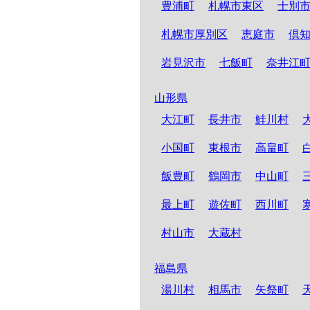
豊浦町
札幌市東区
士別
札幌市厚別区
恵庭市
倶
岩見沢市
七飯町
奈井江
山形県
大江町
長井市
鮭川村
小国町
東根市
高畠町
飯豊町
鶴岡市
中山町
最上町
遊佐町
西川町
村山市
大蔵村
福島県
湯川村
相馬市
矢祭町