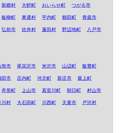
新郷村
大鰐町
おいらせ町
つがる市
板柳町
東通村
平内町
鶴田町
青森市
弘前市
佐井村
蓬田村
野辺地町
八戸市
山形市
尾花沢市
米沢市
山辺町
飯豊町
酒田市
庄内町
河北町
新庄市
最上町
舟形町
上山市
真室川町
朝日町
村山市
鮭川村
大石田町
川西町
天童市
戸沢村