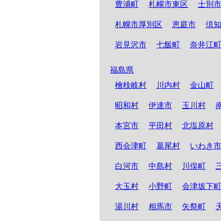
豊浦町
札幌市東区
士別
札幌市厚別区
恵庭市
倶
岩見沢市
七飯町
奈井江
福島県
檜枝岐村
川内村
金山町
昭和村
伊達市
玉川村
本宮市
平田村
北塩原村
西会津町
葛尾村
いわき
白河市
中島村
川俣町
大玉村
小野町
会津坂下
湯川村
相馬市
矢祭町