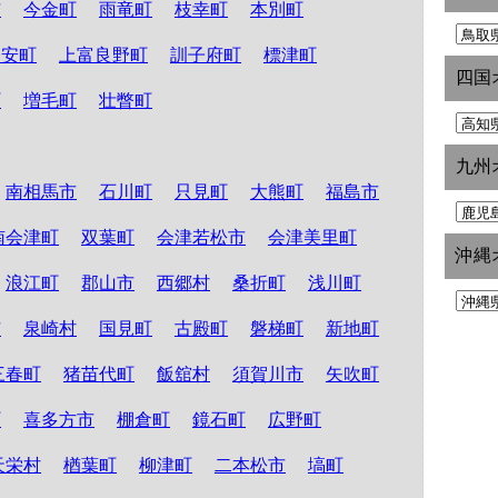
市
今金町
雨竜町
枝幸町
本別町
知安町
上富良野町
訓子府町
標津町
四国
町
増毛町
壮瞥町
九州
南相馬市
石川町
只見町
大熊町
福島市
南会津町
双葉町
会津若松市
会津美里町
沖縄
浪江町
郡山市
西郷村
桑折町
浅川町
市
泉崎村
国見町
古殿町
磐梯町
新地町
三春町
猪苗代町
飯舘村
須賀川市
矢吹町
町
喜多方市
棚倉町
鏡石町
広野町
天栄村
楢葉町
柳津町
二本松市
塙町