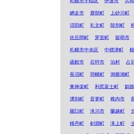
札幌市手稲区
伊達市
共
網走市
鹿部町
上砂川町
沼田町
礼文町
陸別町
佐呂間町
芽室町
留萌市
札幌市中央区
中標津町
函館市
石狩市
泊村
占
長沼町
羽幌町
洞爺湖町
東神楽町
利尻富士町
釧
湧別町
音更町
稚内市
羅臼町
滝川市
蘭越町
積丹町
剣淵町
滝上町