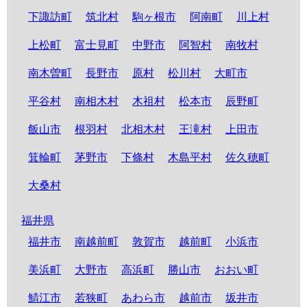
下諏訪町
筑北村
駒ヶ根市
阿南町
川上村
上松町
富士見町
中野市
阿智村
南牧村
南木曽町
長野市
原村
松川村
大町市
平谷村
南相木村
木祖村
松本市
辰野町
飯山市
根羽村
北相木村
王滝村
上田市
箕輪町
茅野市
下條村
木島平村
佐久穂町
大桑村
福井県
福井市
南越前町
敦賀市
越前町
小浜市
美浜町
大野市
高浜町
勝山市
おおい町
鯖江市
若狭町
あわら市
越前市
坂井市