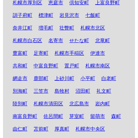
札幌市厚別区
恵庭市
倶知安町
上富良野町
訓子府町
標津町
岩見沢市
七飯町
奈井江町
増毛町
壮瞥町
札幌市北区
札幌市白石区
名寄市
せたな町
北竜町
豊富町
足寄町
札幌市手稲区
伊達市
共和町
中富良野町
置戸町
札幌市南区
網走市
鹿部町
上砂川町
小平町
白老町
別海町
三笠市
島牧村
沼田町
礼文町
陸別町
札幌市清田区
北広島市
岩内町
南富良野町
佐呂間町
芽室町
留萌市
森町
由仁町
苫前町
厚真町
札幌市中央区