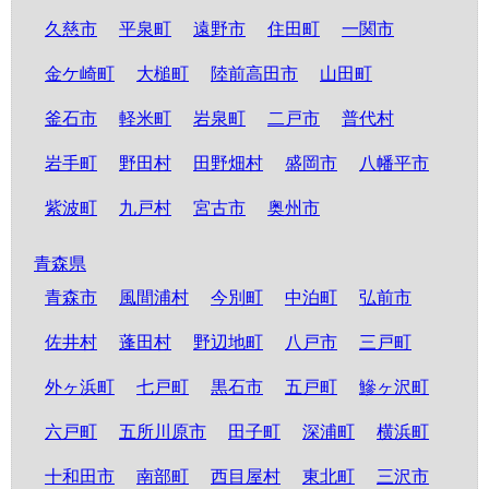
久慈市
平泉町
遠野市
住田町
一関市
金ケ崎町
大槌町
陸前高田市
山田町
釜石市
軽米町
岩泉町
二戸市
普代村
岩手町
野田村
田野畑村
盛岡市
八幡平市
紫波町
九戸村
宮古市
奥州市
青森県
青森市
風間浦村
今別町
中泊町
弘前市
佐井村
蓬田村
野辺地町
八戸市
三戸町
外ヶ浜町
七戸町
黒石市
五戸町
鰺ヶ沢町
六戸町
五所川原市
田子町
深浦町
横浜町
十和田市
南部町
西目屋村
東北町
三沢市