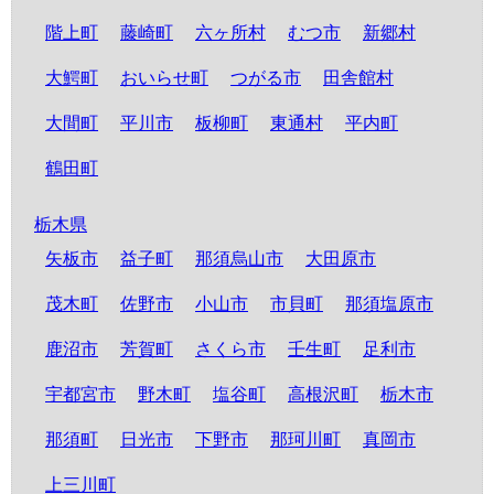
階上町
藤崎町
六ヶ所村
むつ市
新郷村
大鰐町
おいらせ町
つがる市
田舎館村
大間町
平川市
板柳町
東通村
平内町
鶴田町
栃木県
矢板市
益子町
那須烏山市
大田原市
茂木町
佐野市
小山市
市貝町
那須塩原市
鹿沼市
芳賀町
さくら市
壬生町
足利市
宇都宮市
野木町
塩谷町
高根沢町
栃木市
那須町
日光市
下野市
那珂川町
真岡市
上三川町