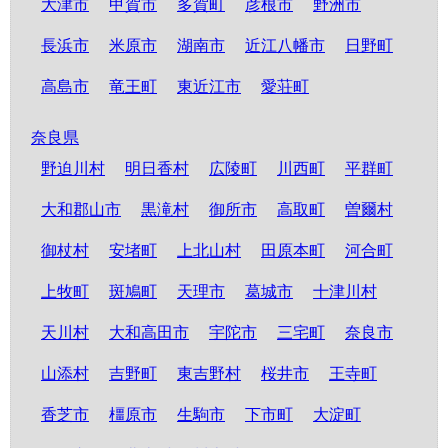
大津市
甲賀市
多賀町
彦根市
野洲市
長浜市
米原市
湖南市
近江八幡市
日野町
高島市
竜王町
東近江市
愛荘町
奈良県
野迫川村
明日香村
広陵町
川西町
平群町
大和郡山市
黒滝村
御所市
高取町
曽爾村
御杖村
安堵町
上北山村
田原本町
河合町
上牧町
斑鳩町
天理市
葛城市
十津川村
天川村
大和高田市
宇陀市
三宅町
奈良市
山添村
吉野町
東吉野村
桜井市
王寺町
香芝市
橿原市
生駒市
下市町
大淀町