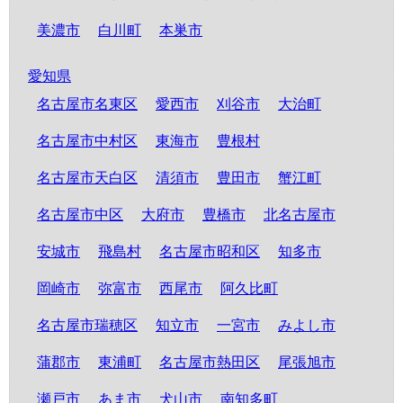
美濃市
白川町
本巣市
愛知県
名古屋市名東区
愛西市
刈谷市
大治町
名古屋市中村区
東海市
豊根村
名古屋市天白区
清須市
豊田市
蟹江町
名古屋市中区
大府市
豊橋市
北名古屋市
安城市
飛島村
名古屋市昭和区
知多市
岡崎市
弥富市
西尾市
阿久比町
名古屋市瑞穂区
知立市
一宮市
みよし市
蒲郡市
東浦町
名古屋市熱田区
尾張旭市
瀬戸市
あま市
犬山市
南知多町