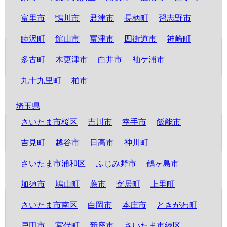
富里市
鴨川市
君津市
長柄町
習志野市
睦沢町
館山市
富津市
四街道市
神崎町
多古町
木更津市
白井市
袖ケ浦市
九十九里町
柏市
埼玉県
さいたま市桜区
吉川市
幸手市
飯能市
吉見町
越谷市
日高市
神川町
さいたま市浦和区
ふじみ野市
鶴ヶ島市
加須市
鳩山町
蕨市
寄居町
上里町
さいたま市南区
白岡市
本庄市
ときがわ町
戸田市
宮代町
新座市
さいたま市緑区