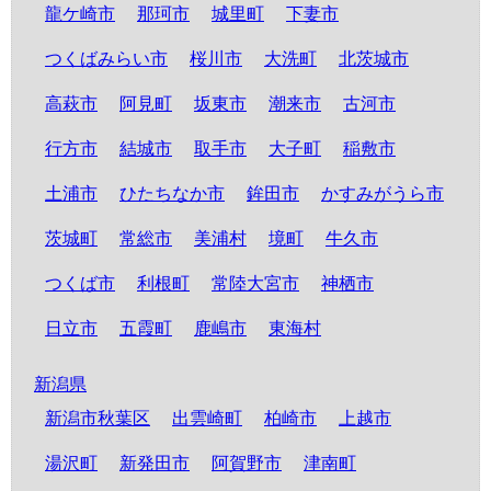
龍ケ崎市
那珂市
城里町
下妻市
つくばみらい市
桜川市
大洗町
北茨城市
高萩市
阿見町
坂東市
潮来市
古河市
行方市
結城市
取手市
大子町
稲敷市
土浦市
ひたちなか市
鉾田市
かすみがうら市
茨城町
常総市
美浦村
境町
牛久市
つくば市
利根町
常陸大宮市
神栖市
日立市
五霞町
鹿嶋市
東海村
新潟県
新潟市秋葉区
出雲崎町
柏崎市
上越市
湯沢町
新発田市
阿賀野市
津南町