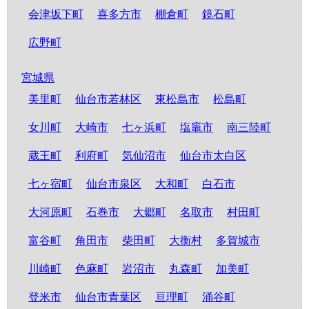
会津坂下町
喜多方市
棚倉町
鏡石町
広野町
宮城県
美里町
仙台市若林区
東松島市
松島町
女川町
大崎市
七ヶ浜町
塩竈市
南三陸町
蔵王町
利府町
気仙沼市
仙台市太白区
七ヶ宿町
仙台市泉区
大和町
白石市
大河原町
石巻市
大郷町
名取市
村田町
富谷町
角田市
柴田町
大衡村
多賀城市
川崎町
色麻町
岩沼市
丸森町
加美町
登米市
仙台市青葉区
亘理町
涌谷町