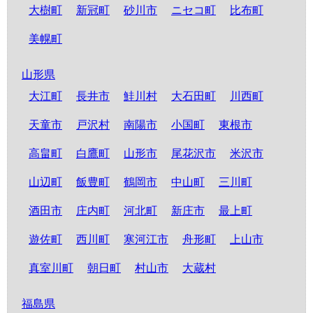
大樹町
新冠町
砂川市
ニセコ町
比布町
美幌町
山形県
大江町
長井市
鮭川村
大石田町
川西町
天童市
戸沢村
南陽市
小国町
東根市
高畠町
白鷹町
山形市
尾花沢市
米沢市
山辺町
飯豊町
鶴岡市
中山町
三川町
酒田市
庄内町
河北町
新庄市
最上町
遊佐町
西川町
寒河江市
舟形町
上山市
真室川町
朝日町
村山市
大蔵村
福島県