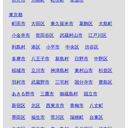
所沢市
川島町
松伏町
草加市
東京都
町田市
大田区
東久留米市
葛飾区
大島町
小金井市
世田谷区
武蔵村山市
江戸川区
利島村
港区
小平市
中央区
渋谷区
多摩市
八王子市
新島村
日野市
中野区
稲城市
立川市
神津島村
東村山市
杉並区
羽村市
武蔵野市
三宅村
国分寺市
豊島区
あきる野市
三鷹市
御蔵島村
国立市
新宿区
北区
西東京市
青梅市
八丈町
墨田区
福生市
荒川区
瑞穂町
台東区