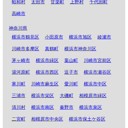
昭和村
太田市
甘楽町
上野村
千代田町
高崎市
神奈川県
横浜市鶴見区
小田原市
横浜市旭区
綾瀬市
川崎市多摩区
真鶴町
横浜市神奈川区
茅ヶ崎市
横浜市緑区
葉山町
川崎市宮前区
湯河原町
横浜市西区
逗子市
横浜市瀬谷区
寒川町
川崎市麻生区
愛川町
横浜市中区
三浦市
横浜市栄区
大磯町
相模原市緑区
清川村
横浜市南区
秦野市
横浜市泉区
二宮町
相模原市中央区
横浜市保土ケ谷区