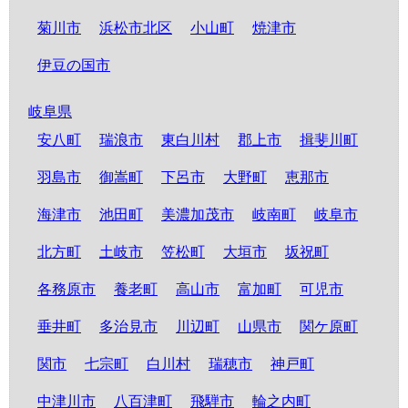
菊川市
浜松市北区
小山町
焼津市
伊豆の国市
岐阜県
安八町
瑞浪市
東白川村
郡上市
揖斐川町
羽島市
御嵩町
下呂市
大野町
恵那市
海津市
池田町
美濃加茂市
岐南町
岐阜市
北方町
土岐市
笠松町
大垣市
坂祝町
各務原市
養老町
高山市
富加町
可児市
垂井町
多治見市
川辺町
山県市
関ケ原町
関市
七宗町
白川村
瑞穂市
神戸町
中津川市
八百津町
飛騨市
輪之内町