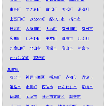
由良町
すさみ町
白浜町
美浜町
湯浅町
上富田町
みなべ町
紀の川市
橋本市
日高町
古座川町
太地町
有田川町
有田市
広川町
紀美野町
串本町
御坊市
印南町
九度山町
北山村
田辺市
岩出市
新宮市
かつらぎ町
高野町
兵庫県
養父市
神戸市西区
播磨町
赤穂市
丹波市
姫路市
市川町
西脇市
南あわじ市
尼崎市
福崎町
宝塚市
神戸市東灘区
朝来市