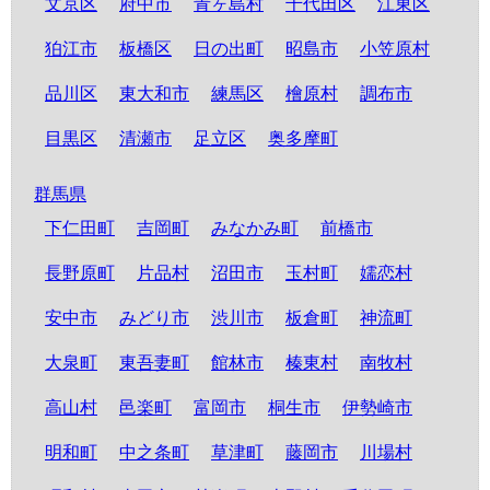
文京区
府中市
青ヶ島村
千代田区
江東区
狛江市
板橋区
日の出町
昭島市
小笠原村
品川区
東大和市
練馬区
檜原村
調布市
目黒区
清瀬市
足立区
奥多摩町
群馬県
下仁田町
吉岡町
みなかみ町
前橋市
長野原町
片品村
沼田市
玉村町
嬬恋村
安中市
みどり市
渋川市
板倉町
神流町
大泉町
東吾妻町
館林市
榛東村
南牧村
高山村
邑楽町
富岡市
桐生市
伊勢崎市
明和町
中之条町
草津町
藤岡市
川場村