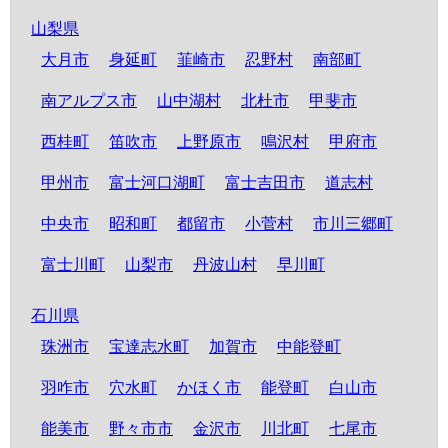
山梨県
大月市
身延町
韮崎市
忍野村
南部町
南アルプス市
山中湖村
北杜市
甲斐市
西桂町
笛吹市
上野原市
鳴沢村
甲府市
甲州市
富士河口湖町
富士吉田市
道志村
中央市
昭和町
都留市
小菅村
市川三郷町
富士川町
山梨市
丹波山村
早川町
石川県
珠洲市
宝達志水町
加賀市
中能登町
羽咋市
穴水町
かほく市
能登町
白山市
能美市
野々市市
金沢市
川北町
七尾市