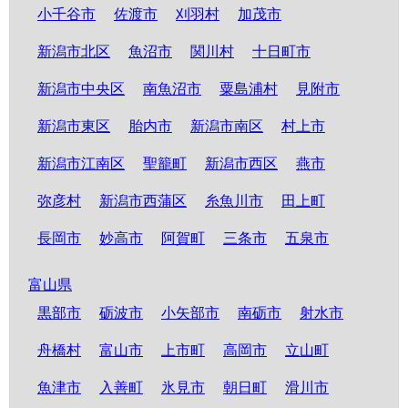
小千谷市
佐渡市
刈羽村
加茂市
新潟市北区
魚沼市
関川村
十日町市
新潟市中央区
南魚沼市
粟島浦村
見附市
新潟市東区
胎内市
新潟市南区
村上市
新潟市江南区
聖籠町
新潟市西区
燕市
弥彦村
新潟市西蒲区
糸魚川市
田上町
長岡市
妙高市
阿賀町
三条市
五泉市
富山県
黒部市
砺波市
小矢部市
南砺市
射水市
舟橋村
富山市
上市町
高岡市
立山町
魚津市
入善町
氷見市
朝日町
滑川市