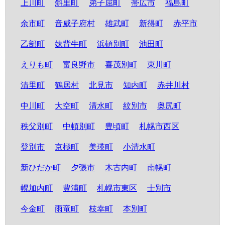
上川町
斜里町
弟子屈町
帯広市
福島町
余市町
音威子府村
雄武町
新得町
赤平市
乙部町
妹背牛町
浜頓別町
池田町
えりも町
富良野市
喜茂別町
東川町
清里町
鶴居村
北見市
知内町
赤井川村
中川町
大空町
清水町
紋別市
奥尻町
秩父別町
中頓別町
豊頃町
札幌市西区
登別市
京極町
美瑛町
小清水町
新ひだか町
夕張市
木古内町
南幌町
幌加内町
豊浦町
札幌市東区
士別市
今金町
雨竜町
枝幸町
本別町