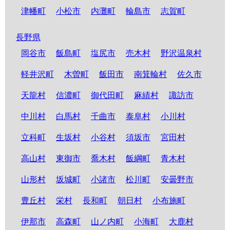
津幡町
小松市
内灘町
輪島市
志賀町
長野県
岡谷市
飯島町
塩尻市
売木村
野沢温泉村
軽井沢町
木曽町
飯田市
南箕輪村
佐久市
天龍村
信濃町
御代田町
麻績村
諏訪市
中川村
白馬村
千曲市
泰阜村
小川村
立科町
生坂村
小谷村
須坂市
宮田村
高山村
東御市
喬木村
飯綱町
青木村
山形村
坂城町
小諸市
松川町
安曇野市
豊丘村
栄村
長和町
朝日村
小布施町
伊那市
高森町
山ノ内町
小海町
大鹿村