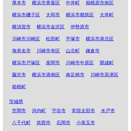
厚木市
横浜市青葉区
中井町
相模原市南区
横浜市磯子区
大和市
横浜市都筑区
大井町
横須賀市
横浜市金沢区
伊勢原市
川崎市川崎区
松田町
平塚市
横浜市港北区
海老名市
川崎市幸区
山北町
鎌倉市
横浜市戸塚区
座間市
川崎市中原区
開成町
藤沢市
横浜市港南区
南足柄市
川崎市高津区
箱根町
茨城県
笠間市
河内町
守谷市
常陸太田市
水戸市
八千代町
筑西市
石岡市
小美玉市