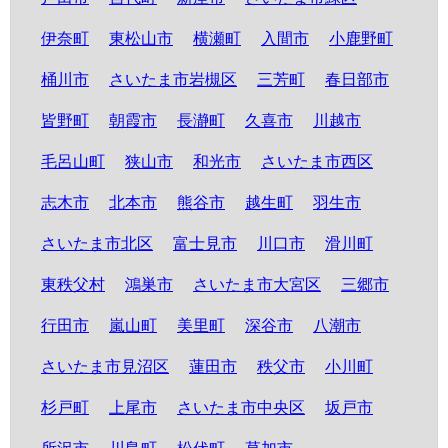
伊奈町
東松山市
横瀬町
入間市
小鹿野町
桶川市
さいたま市岩槻区
三芳町
春日部市
皆野町
朝霞市
長瀞町
久喜市
川越市
毛呂山町
狭山市
和光市
さいたま市西区
志木市
北本市
熊谷市
越生町
羽生市
さいたま市北区
富士見市
川口市
滑川町
東秩父村
鴻巣市
さいたま市大宮区
三郷市
行田市
嵐山町
美里町
深谷市
八潮市
さいたま市見沼区
蓮田市
秩父市
小川町
杉戸町
上尾市
さいたま市中央区
坂戸市