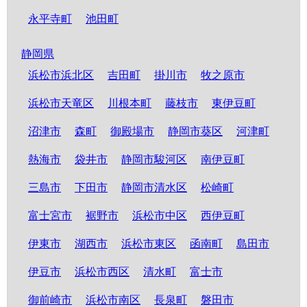
永平寺町
池田町
静岡県
浜松市浜北区
吉田町
掛川市
牧之原市
浜松市天竜区
川根本町
藤枝市
東伊豆町
沼津市
森町
御殿場市
静岡市葵区
河津町
熱海市
袋井市
静岡市駿河区
南伊豆町
三島市
下田市
静岡市清水区
松崎町
富士宮市
裾野市
浜松市中区
西伊豆町
伊東市
湖西市
浜松市東区
函南町
島田市
伊豆市
浜松市西区
清水町
富士市
御前崎市
浜松市南区
長泉町
磐田市