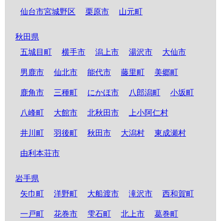
仙台市宮城野区
栗原市
山元町
秋田県
五城目町
横手市
潟上市
湯沢市
大仙市
男鹿市
仙北市
能代市
藤里町
美郷町
鹿角市
三種町
にかほ市
八郎潟町
小坂町
八峰町
大館市
北秋田市
上小阿仁村
井川町
羽後町
秋田市
大潟村
東成瀬村
由利本荘市
岩手県
矢巾町
洋野町
大船渡市
滝沢市
西和賀町
一戸町
花巻市
雫石町
北上市
葛巻町