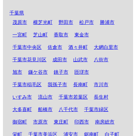
千葉県
茂原市
横芝光町
野田市
松戸市
勝浦市
一宮町
芝山町
香取市
東金市
千葉市中央区
佐倉市
酒々井町
大網白里市
千葉市花見川区
成田市
山武市
八街市
旭市
鎌ケ谷市
銚子市
匝瑳市
千葉市稲毛区
我孫子市
長南町
市川市
いすみ市
流山市
千葉市若葉区
長生村
大多喜町
船橋市
八千代市
千葉市緑区
御宿町
市原市
東庄町
印西市
南房総市
栄町
千葉市美浜区
浦安市
鋸南町
白子町