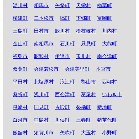
湯川村
相馬市
矢祭町
天栄村
楢葉町
柳津町
二本松市
塙町
下郷町
富岡町
三島町
田村市
鮫川村
檜枝岐村
川内村
金山町
南相馬市
石川町
只見町
大熊町
福島市
昭和村
伊達市
玉川村
南会津町
双葉町
会津若松市
会津美里町
本宮市
平田村
北塩原村
浪江町
郡山市
西郷村
桑折町
浅川町
西会津町
葛尾村
いわき市
泉崎村
国見町
古殿町
磐梯町
新地町
白河市
中島村
川俣町
三春町
猪苗代町
飯舘村
須賀川市
矢吹町
大玉村
小野町