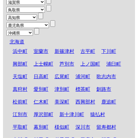
北海道
浜中町
室蘭市
新篠津村
古平町
下川町
興部町
上士幌町
芦別市
上ノ国町
浦臼町
天塩町
日高町
広尾町
浦河町
歌志内市
真狩村
愛別町
津別町
標茶町
釧路市
松前町
仁木町
美深町
西興部村
鹿追町
江別市
厚沢部町
新十津川町
猿払村
平取町
幕別町
様似町
深川市
留寿都村