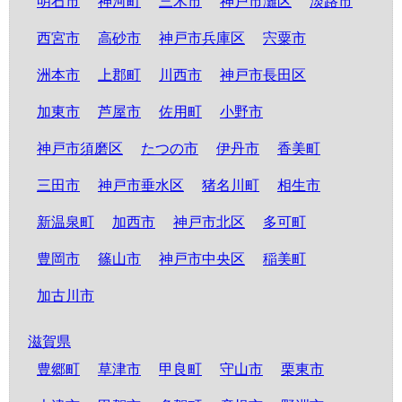
明石市
神河町
三木市
神戸市灘区
淡路市
西宮市
高砂市
神戸市兵庫区
宍粟市
洲本市
上郡町
川西市
神戸市長田区
加東市
芦屋市
佐用町
小野市
神戸市須磨区
たつの市
伊丹市
香美町
三田市
神戸市垂水区
猪名川町
相生市
新温泉町
加西市
神戸市北区
多可町
豊岡市
篠山市
神戸市中央区
稲美町
加古川市
滋賀県
豊郷町
草津市
甲良町
守山市
栗東市