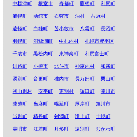
中標津町
根室市
寿都町
鷹栖町
利尻町
浦幌町
函館市
石狩市
泊村
占冠村
遠軽町
白糠町
苫小牧市
八雲町
長沼町
羽幌町
洞爺湖町
中札内村
札幌市豊平区
千歳市
黒松内町
東神楽町
利尻富士町
釧路町
小樽市
北斗市
神恵内村
和寒町
湧別町
音更町
稚内市
長万部町
栗山町
初山別村
安平町
更別村
羅臼町
滝川市
蘭越町
当麻町
幌延町
厚岸町
旭川市
当別町
積丹町
剣淵町
滝上町
士幌町
美唄市
江差町
月形町
遠別町
むかわ町