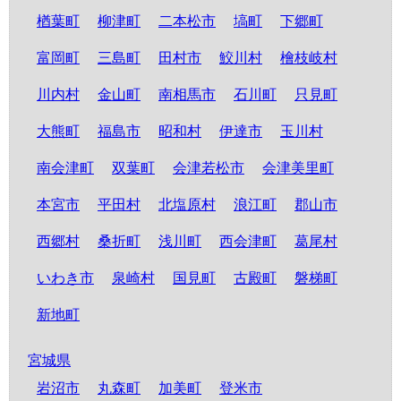
楢葉町
柳津町
二本松市
塙町
下郷町
富岡町
三島町
田村市
鮫川村
檜枝岐村
川内村
金山町
南相馬市
石川町
只見町
大熊町
福島市
昭和村
伊達市
玉川村
南会津町
双葉町
会津若松市
会津美里町
本宮市
平田村
北塩原村
浪江町
郡山市
西郷村
桑折町
浅川町
西会津町
葛尾村
いわき市
泉崎村
国見町
古殿町
磐梯町
新地町
宮城県
岩沼市
丸森町
加美町
登米市