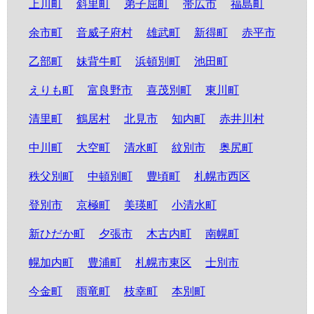
上川町
斜里町
弟子屈町
帯広市
福島町
余市町
音威子府村
雄武町
新得町
赤平市
乙部町
妹背牛町
浜頓別町
池田町
えりも町
富良野市
喜茂別町
東川町
清里町
鶴居村
北見市
知内町
赤井川村
中川町
大空町
清水町
紋別市
奥尻町
秩父別町
中頓別町
豊頃町
札幌市西区
登別市
京極町
美瑛町
小清水町
新ひだか町
夕張市
木古内町
南幌町
幌加内町
豊浦町
札幌市東区
士別市
今金町
雨竜町
枝幸町
本別町