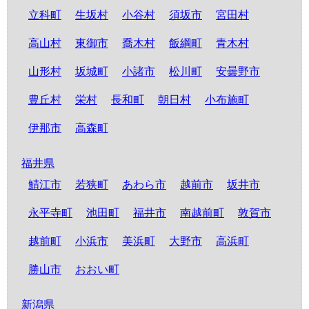
立科町
生坂村
小谷村
須坂市
宮田村
高山村
東御市
喬木村
飯綱町
青木村
山形村
坂城町
小諸市
松川町
安曇野市
豊丘村
栄村
長和町
朝日村
小布施町
伊那市
高森町
福井県
鯖江市
若狭町
あわら市
越前市
坂井市
永平寺町
池田町
福井市
南越前町
敦賀市
越前町
小浜市
美浜町
大野市
高浜町
勝山市
おおい町
新潟県