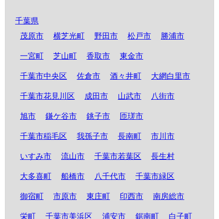
千葉県
茂原市
横芝光町
野田市
松戸市
勝浦市
一宮町
芝山町
香取市
東金市
千葉市中央区
佐倉市
酒々井町
大網白里市
千葉市花見川区
成田市
山武市
八街市
旭市
鎌ケ谷市
銚子市
匝瑳市
千葉市稲毛区
我孫子市
長南町
市川市
いすみ市
流山市
千葉市若葉区
長生村
大多喜町
船橋市
八千代市
千葉市緑区
御宿町
市原市
東庄町
印西市
南房総市
栄町
千葉市美浜区
浦安市
鋸南町
白子町