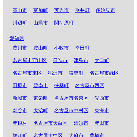
高山市
富加町
可児市
垂井町
多治見市
川辺町
山県市
関ケ原町
愛知県
豊川市
豊山町
小牧市
幸田町
名古屋市守山区
日進市
津島市
大口町
名古屋市東区
稲沢市
設楽町
名古屋市緑区
田原市
碧南市
扶桑町
名古屋市西区
新城市
東栄町
名古屋市名東区
愛西市
刈谷市
大治町
名古屋市中村区
東海市
豊根村
名古屋市天白区
清須市
豊田市
蟹江町
名古屋市中区
大府市
豊橋市