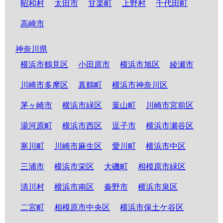
昭和村
太田市
甘楽町
上野村
千代田町
高崎市
神奈川県
横浜市鶴見区
小田原市
横浜市旭区
綾瀬市
川崎市多摩区
真鶴町
横浜市神奈川区
茅ヶ崎市
横浜市緑区
葉山町
川崎市宮前区
湯河原町
横浜市西区
逗子市
横浜市瀬谷区
寒川町
川崎市麻生区
愛川町
横浜市中区
三浦市
横浜市栄区
大磯町
相模原市緑区
清川村
横浜市南区
秦野市
横浜市泉区
二宮町
相模原市中央区
横浜市保土ケ谷区