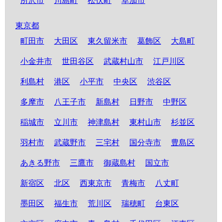
所沢市
川島町
松伏町
草加市
東京都
町田市
大田区
東久留米市
葛飾区
大島町
小金井市
世田谷区
武蔵村山市
江戸川区
利島村
港区
小平市
中央区
渋谷区
多摩市
八王子市
新島村
日野市
中野区
稲城市
立川市
神津島村
東村山市
杉並区
羽村市
武蔵野市
三宅村
国分寺市
豊島区
あきる野市
三鷹市
御蔵島村
国立市
新宿区
北区
西東京市
青梅市
八丈町
墨田区
福生市
荒川区
瑞穂町
台東区