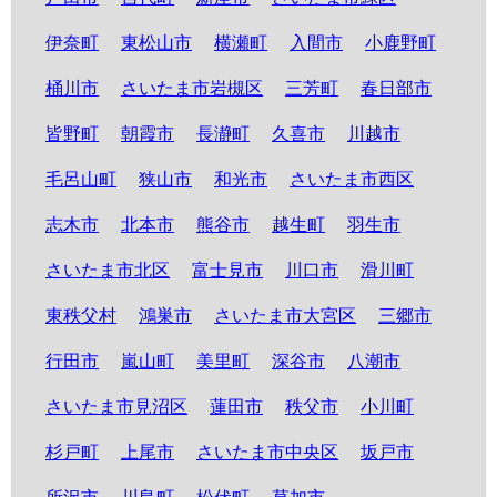
伊奈町
東松山市
横瀬町
入間市
小鹿野町
桶川市
さいたま市岩槻区
三芳町
春日部市
皆野町
朝霞市
長瀞町
久喜市
川越市
毛呂山町
狭山市
和光市
さいたま市西区
志木市
北本市
熊谷市
越生町
羽生市
さいたま市北区
富士見市
川口市
滑川町
東秩父村
鴻巣市
さいたま市大宮区
三郷市
行田市
嵐山町
美里町
深谷市
八潮市
さいたま市見沼区
蓮田市
秩父市
小川町
杉戸町
上尾市
さいたま市中央区
坂戸市