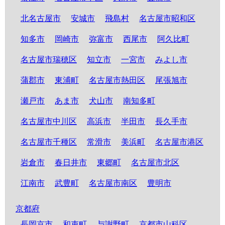
北名古屋市
安城市
飛島村
名古屋市昭和区
知多市
岡崎市
弥富市
西尾市
阿久比町
名古屋市瑞穂区
知立市
一宮市
みよし市
蒲郡市
東浦町
名古屋市熱田区
尾張旭市
瀬戸市
あま市
犬山市
南知多町
名古屋市中川区
高浜市
半田市
長久手市
名古屋市千種区
常滑市
美浜町
名古屋市港区
岩倉市
春日井市
東郷町
名古屋市北区
江南市
武豊町
名古屋市南区
豊明市
京都府
長岡京市
和束町
与謝野町
京都市山科区