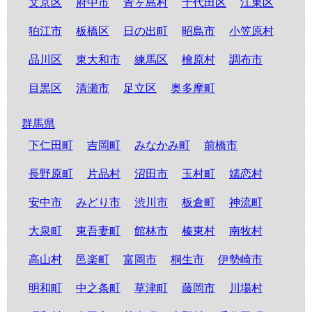
文京区
府中市
青ヶ島村
千代田区
江東区
狛江市
板橋区
日の出町
昭島市
小笠原村
品川区
東大和市
練馬区
檜原村
調布市
目黒区
清瀬市
足立区
奥多摩町
群馬県
下仁田町
吉岡町
みなかみ町
前橋市
長野原町
片品村
沼田市
玉村町
嬬恋村
安中市
みどり市
渋川市
板倉町
神流町
大泉町
東吾妻町
館林市
榛東村
南牧村
高山村
邑楽町
富岡市
桐生市
伊勢崎市
明和町
中之条町
草津町
藤岡市
川場村