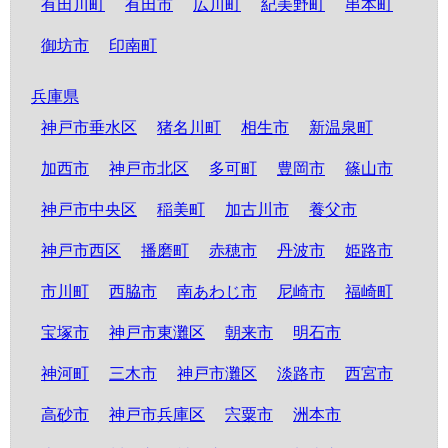
有田川町
有田市
広川町
紀美野町
串本町
御坊市
印南町
兵庫県
神戸市垂水区
猪名川町
相生市
新温泉町
加西市
神戸市北区
多可町
豊岡市
篠山市
神戸市中央区
稲美町
加古川市
養父市
神戸市西区
播磨町
赤穂市
丹波市
姫路市
市川町
西脇市
南あわじ市
尼崎市
福崎町
宝塚市
神戸市東灘区
朝来市
明石市
神河町
三木市
神戸市灘区
淡路市
西宮市
高砂市
神戸市兵庫区
宍粟市
洲本市