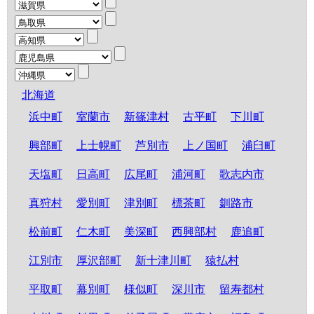
北海道
浜中町
室蘭市
新篠津村
古平町
下川町
興部町
上士幌町
芦別市
上ノ国町
浦臼町
天塩町
日高町
広尾町
浦河町
歌志内市
真狩村
愛別町
津別町
標茶町
釧路市
松前町
仁木町
美深町
西興部村
鹿追町
江別市
厚沢部町
新十津川町
猿払村
平取町
幕別町
様似町
深川市
留寿都村