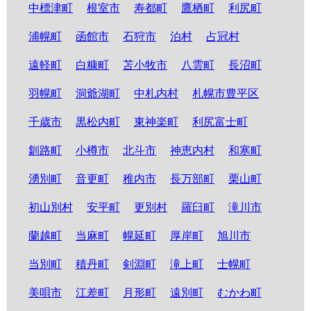
中標津町
根室市
寿都町
鷹栖町
利尻町
浦幌町
函館市
石狩市
泊村
占冠村
遠軽町
白糠町
苫小牧市
八雲町
長沼町
羽幌町
洞爺湖町
中札内村
札幌市豊平区
千歳市
黒松内町
東神楽町
利尻富士町
釧路町
小樽市
北斗市
神恵内村
和寒町
湧別町
音更町
稚内市
長万部町
栗山町
初山別村
安平町
更別村
羅臼町
滝川市
蘭越町
当麻町
幌延町
厚岸町
旭川市
当別町
積丹町
剣淵町
滝上町
士幌町
美唄市
江差町
月形町
遠別町
むかわ町