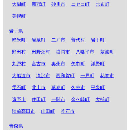
大樹町
新冠町
砂川市
ニセコ町
比布町
美幌町
岩手県
軽米町
岩泉町
二戸市
普代村
岩手町
野田村
田野畑村
盛岡市
八幡平市
紫波町
九戸村
宮古市
奥州市
矢巾町
洋野町
大船渡市
滝沢市
西和賀町
一戸町
花巻市
雫石町
北上市
葛巻町
久慈市
平泉町
遠野市
住田町
一関市
金ケ崎町
大槌町
陸前高田市
山田町
釜石市
青森県