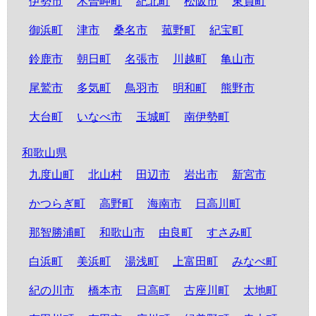
伊勢市
木曽岬町
紀北町
松阪市
東員町
御浜町
津市
桑名市
菰野町
紀宝町
鈴鹿市
朝日町
名張市
川越町
亀山市
尾鷲市
多気町
鳥羽市
明和町
熊野市
大台町
いなべ市
玉城町
南伊勢町
和歌山県
九度山町
北山村
田辺市
岩出市
新宮市
かつらぎ町
高野町
海南市
日高川町
那智勝浦町
和歌山市
由良町
すさみ町
白浜町
美浜町
湯浅町
上富田町
みなべ町
紀の川市
橋本市
日高町
古座川町
太地町