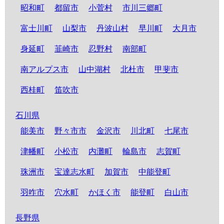
昭和町
都留市
小菅村
市川三郷町
富士川町
山梨市
丹波山村
早川町
大月市
身延町
韮崎市
忍野村
南部町
南アルプス市
山中湖村
北杜市
甲斐市
西桂町
笛吹市
石川県
能美市
野々市市
金沢市
川北町
七尾市
津幡町
小松市
内灘町
輪島市
志賀町
珠洲市
宝達志水町
加賀市
中能登町
羽咋市
穴水町
かほく市
能登町
白山市
長野県