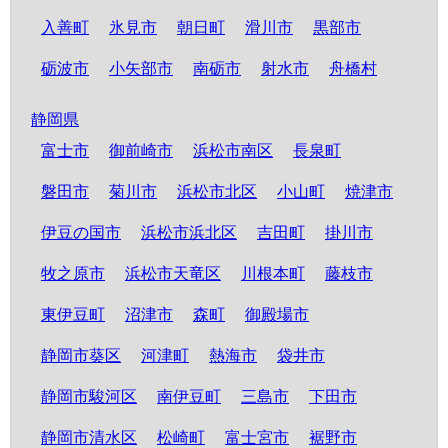
入善町
氷見市
朝日町
滑川市
黒部市
砺波市
小矢部市
南砺市
射水市
舟橋村
静岡県
富士市
御前崎市
浜松市南区
長泉町
磐田市
菊川市
浜松市北区
小山町
焼津市
伊豆の国市
浜松市浜北区
吉田町
掛川市
牧之原市
浜松市天竜区
川根本町
藤枝市
東伊豆町
沼津市
森町
御殿場市
静岡市葵区
河津町
熱海市
袋井市
静岡市駿河区
南伊豆町
三島市
下田市
静岡市清水区
松崎町
富士宮市
裾野市