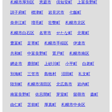
札幌市厚別区
恵庭市
倶知安町
上富良野町
訓子府町
標津町
岩見沢市
七飯町
奈井江町
増毛町
壮瞥町
札幌市北区
札幌市白石区
名寄市
せたな町
北竜町
豊富町
足寄町
札幌市手稲区
伊達市
共和町
中富良野町
置戸町
札幌市南区
網走市
鹿部町
上砂川町
小平町
白老町
別海町
三笠市
島牧村
沼田町
礼文町
陸別町
札幌市清田区
北広島市
岩内町
南富良野町
佐呂間町
芽室町
留萌市
森町
由仁町
苫前町
厚真町
札幌市中央区