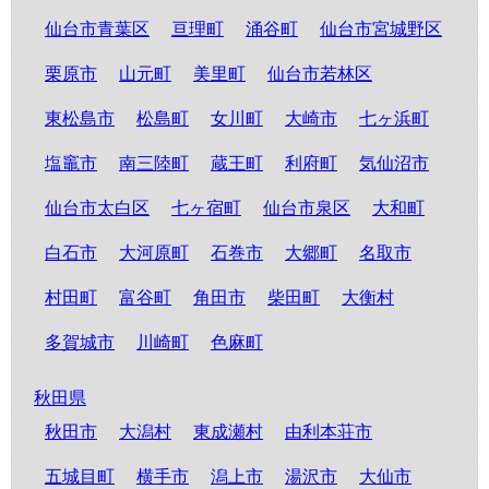
仙台市青葉区
亘理町
涌谷町
仙台市宮城野区
栗原市
山元町
美里町
仙台市若林区
東松島市
松島町
女川町
大崎市
七ヶ浜町
塩竈市
南三陸町
蔵王町
利府町
気仙沼市
仙台市太白区
七ヶ宿町
仙台市泉区
大和町
白石市
大河原町
石巻市
大郷町
名取市
村田町
富谷町
角田市
柴田町
大衡村
多賀城市
川崎町
色麻町
秋田県
秋田市
大潟村
東成瀬村
由利本荘市
五城目町
横手市
潟上市
湯沢市
大仙市