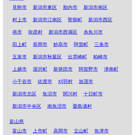
見附市
新潟市東区
胎内市
新潟市南区
村上市
新潟市江南区
聖籠町
新潟市西区
燕市
弥彦村
新潟市西蒲区
糸魚川市
田上町
長岡市
妙高市
阿賀町
三条市
五泉市
新潟市秋葉区
出雲崎町
柏崎市
上越市
湯沢町
新発田市
阿賀野市
津南町
小千谷市
佐渡市
刈羽村
加茂市
新潟市北区
魚沼市
関川村
十日町市
新潟市中央区
南魚沼市
粟島浦村
富山県
富山市
上市町
高岡市
立山町
魚津市