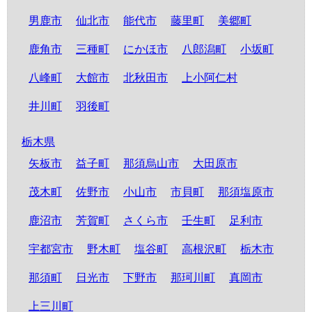
男鹿市
仙北市
能代市
藤里町
美郷町
鹿角市
三種町
にかほ市
八郎潟町
小坂町
八峰町
大館市
北秋田市
上小阿仁村
井川町
羽後町
栃木県
矢板市
益子町
那須烏山市
大田原市
茂木町
佐野市
小山市
市貝町
那須塩原市
鹿沼市
芳賀町
さくら市
壬生町
足利市
宇都宮市
野木町
塩谷町
高根沢町
栃木市
那須町
日光市
下野市
那珂川町
真岡市
上三川町