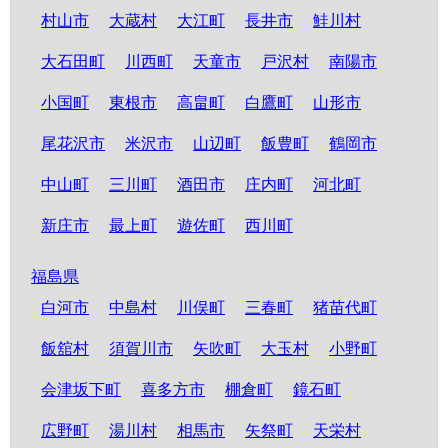
村山市
大蔵村
大江町
長井市
鮭川村
大石田町
川西町
天童市
戸沢村
南陽市
小国町
東根市
高畠町
白鷹町
山形市
尾花沢市
米沢市
山辺町
飯豊町
鶴岡市
中山町
三川町
酒田市
庄内町
河北町
新庄市
最上町
遊佐町
西川町
福島県
白河市
中島村
川俣町
三春町
猪苗代町
飯舘村
須賀川市
矢吹町
大玉村
小野町
会津坂下町
喜多方市
棚倉町
鏡石町
広野町
湯川村
相馬市
矢祭町
天栄村