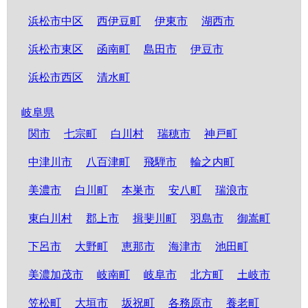
浜松市中区
西伊豆町
伊東市
湖西市
浜松市東区
函南町
島田市
伊豆市
浜松市西区
清水町
岐阜県
関市
七宗町
白川村
瑞穂市
神戸町
中津川市
八百津町
飛騨市
輪之内町
美濃市
白川町
本巣市
安八町
瑞浪市
東白川村
郡上市
揖斐川町
羽島市
御嵩町
下呂市
大野町
恵那市
海津市
池田町
美濃加茂市
岐南町
岐阜市
北方町
土岐市
笠松町
大垣市
坂祝町
各務原市
養老町