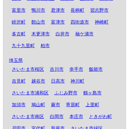
富里市
鴨川市
君津市
長柄町
習志野市
睦沢町
館山市
富津市
四街道市
神崎町
多古町
木更津市
白井市
袖ケ浦市
九十九里町
柏市
埼玉県
さいたま市桜区
吉川市
幸手市
飯能市
吉見町
越谷市
日高市
神川町
さいたま市浦和区
ふじみ野市
鶴ヶ島市
加須市
鳩山町
蕨市
寄居町
上里町
さいたま市南区
白岡市
本庄市
ときがわ町
戸田市
宮代町
新座市
さいたま市緑区