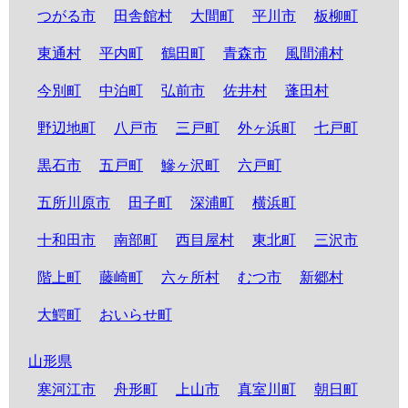
つがる市
田舎館村
大間町
平川市
板柳町
東通村
平内町
鶴田町
青森市
風間浦村
今別町
中泊町
弘前市
佐井村
蓬田村
野辺地町
八戸市
三戸町
外ヶ浜町
七戸町
黒石市
五戸町
鰺ヶ沢町
六戸町
五所川原市
田子町
深浦町
横浜町
十和田市
南部町
西目屋村
東北町
三沢市
階上町
藤崎町
六ヶ所村
むつ市
新郷村
大鰐町
おいらせ町
山形県
寒河江市
舟形町
上山市
真室川町
朝日町