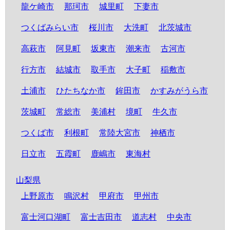
龍ケ崎市
那珂市
城里町
下妻市
つくばみらい市
桜川市
大洗町
北茨城市
高萩市
阿見町
坂東市
潮来市
古河市
行方市
結城市
取手市
大子町
稲敷市
土浦市
ひたちなか市
鉾田市
かすみがうら市
茨城町
常総市
美浦村
境町
牛久市
つくば市
利根町
常陸大宮市
神栖市
日立市
五霞町
鹿嶋市
東海村
山梨県
上野原市
鳴沢村
甲府市
甲州市
富士河口湖町
富士吉田市
道志村
中央市