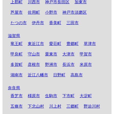
上郡町
川西市
神戸市長田区
加東市
芦屋市
佐用町
小野市
神戸市須磨区
たつの市
伊丹市
香美町
三田市
滋賀県
竜王町
東近江市
愛荘町
豊郷町
草津市
甲良町
守山市
栗東市
大津市
甲賀市
多賀町
彦根市
野洲市
長浜市
米原市
湖南市
近江八幡市
日野町
高島市
奈良県
香芝市
橿原市
生駒市
下市町
大淀町
五條市
下北山村
川上村
三郷町
野迫川村