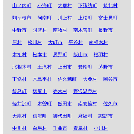
山ノ内町
小海町
大鹿村
下諏訪町
筑北村
駒ヶ根市
阿南町
川上村
上松町
富士見町
中野市
阿智村
南牧村
南木曽町
長野市
原村
松川村
大町市
平谷村
南相木村
木祖村
松本市
辰野町
飯山市
根羽村
北相木村
王滝村
上田市
箕輪町
茅野市
下條村
木島平村
佐久穂町
大桑村
岡谷市
飯島町
塩尻市
売木村
野沢温泉村
軽井沢町
木曽町
飯田市
南箕輪村
佐久市
天龍村
信濃町
御代田町
麻績村
諏訪市
中川村
白馬村
千曲市
泰阜村
小川村