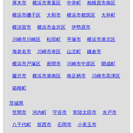
厚木市
横浜市青葉区
中井町
相模原市南区
横浜市磯子区
大和市
横浜市都筑区
大井町
横須賀市
横浜市金沢区
伊勢原市
川崎市川崎区
松田町
平塚市
横浜市港北区
海老名市
川崎市幸区
山北町
鎌倉市
横浜市戸塚区
座間市
川崎市中原区
開成町
藤沢市
横浜市港南区
南足柄市
川崎市高津区
箱根町
茨城県
笠間市
河内町
守谷市
常陸太田市
水戸市
八千代町
筑西市
石岡市
小美玉市