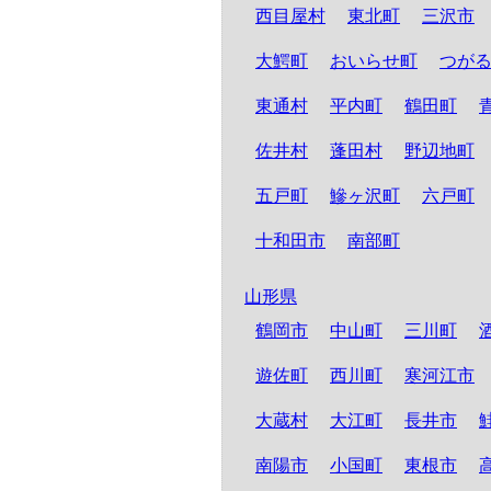
西目屋村
東北町
三沢市
大鰐町
おいらせ町
つが
東通村
平内町
鶴田町
佐井村
蓬田村
野辺地町
五戸町
鰺ヶ沢町
六戸町
十和田市
南部町
山形県
鶴岡市
中山町
三川町
遊佐町
西川町
寒河江市
大蔵村
大江町
長井市
南陽市
小国町
東根市