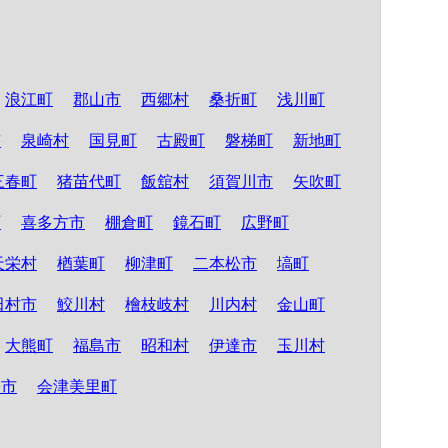
浪江町
郡山市
西郷村
桑折町
浅川町
市
泉崎村
国見町
古殿町
磐梯町
新地町
三春町
猪苗代町
飯舘村
須賀川市
矢吹町
町
喜多方市
棚倉町
鏡石町
広野町
天栄村
楢葉町
柳津町
二本松市
塙町
田村市
鮫川村
檜枝岐村
川内村
金山町
大熊町
福島市
昭和村
伊達市
玉川村
松市
会津美里町