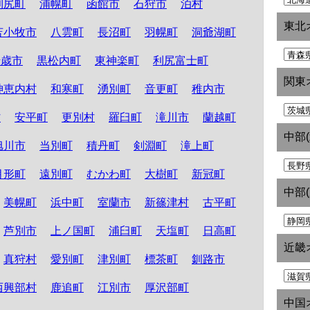
利尻町
浦幌町
函館市
石狩市
泊村
東北
苫小牧市
八雲町
長沼町
羽幌町
洞爺湖町
千歳市
黒松内町
東神楽町
利尻富士町
関東
神恵内村
和寒町
湧別町
音更町
稚内市
村
安平町
更別村
羅臼町
滝川市
蘭越町
中部
旭川市
当別町
積丹町
剣淵町
滝上町
月形町
遠別町
むかわ町
大樹町
新冠町
中部
美幌町
浜中町
室蘭市
新篠津村
古平町
芦別市
上ノ国町
浦臼町
天塩町
日高町
近畿
真狩村
愛別町
津別町
標茶町
釧路市
西興部村
鹿追町
江別市
厚沢部町
中国