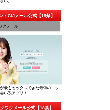
下さい。
ントC!Jメール公式【18禁】
ワクメール
人が最もセックスできた最強のエッ
出会い系アプリ！
クワクメール公式【18禁】