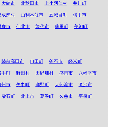
大館市
北秋田市
上小阿仁村
井川町
東成瀬村
由利本荘市
五城目町
横手市
男鹿市
仙北市
能代市
藤里町
美郷町
陸前高田市
山田町
釜石市
軽米町
岩手町
野田村
田野畑村
盛岡市
八幡平市
奥州市
矢巾町
洋野町
大船渡市
滝沢市
雫石町
北上市
葛巻町
久慈市
平泉町