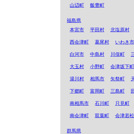
山辺町
飯豊町
福島県
本宮市
平田村
北塩原村
西会津町
葛尾村
いわき
白河市
中島村
川俣町
大玉村
小野町
会津坂下
湯川村
相馬市
矢祭町
下郷町
富岡町
三島町
南相馬市
石川町
只見町
南会津町
双葉町
会津若
群馬県