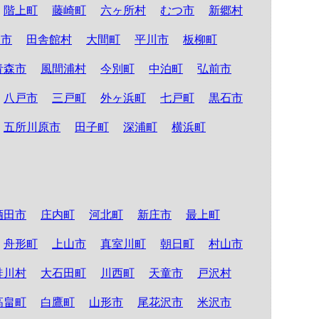
階上町
藤崎町
六ヶ所村
むつ市
新郷村
る市
田舎館村
大間町
平川市
板柳町
青森市
風間浦村
今別町
中泊町
弘前市
八戸市
三戸町
外ヶ浜町
七戸町
黒石市
五所川原市
田子町
深浦町
横浜町
酒田市
庄内町
河北町
新庄市
最上町
舟形町
上山市
真室川町
朝日町
村山市
鮭川村
大石田町
川西町
天童市
戸沢村
高畠町
白鷹町
山形市
尾花沢市
米沢市