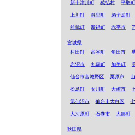
新十津川町
猿払村
平取
上川町
斜里町
弟子屈町
雄武町
新得町
赤平市
宮城県
村田町
富谷町
角田市
岩沼市
丸森町
加美町
仙台市宮城野区
栗原市
松島町
女川町
大崎市
気仙沼市
仙台市太白区
大河原町
石巻市
大郷町
秋田県