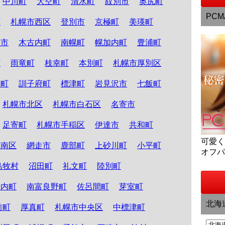
中川町
大空町
清水町
紋別市
奥尻町
PCM
町
札幌市西区
登別市
京極町
美瑛町
張市
木古内町
南幌町
幌加内町
豊浦町
町
雨竜町
枝幸町
本別町
札幌市厚別区
野町
訓子府町
標津町
岩見沢市
七飯町
札幌市北区
札幌市白石区
名寄市
足寄町
札幌市手稲区
伊達市
共和町
可愛
市南区
網走市
鹿部町
上砂川町
小平町
オフ
島牧村
沼田町
礼文町
陸別町
岩内町
南富良野町
佐呂間町
芽室町
北海
前町
厚真町
札幌市中央区
中標津町