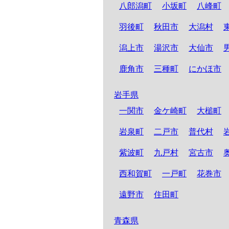
八郎潟町
小坂町
八峰町
羽後町
秋田市
大潟村
潟上市
湯沢市
大仙市
鹿角市
三種町
にかほ市
岩手県
一関市
金ケ崎町
大槌町
岩泉町
二戸市
普代村
紫波町
九戸村
宮古市
西和賀町
一戸町
花巻市
遠野市
住田町
青森県