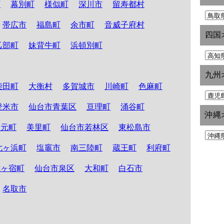
町
幕別町
様似町
深川市
留寿都村
帯広市
福島町
余市町
音威子府村
四国
乙部町
妹背牛町
浜頓別町
九州
柴田町
大衡村
多賀城市
川崎町
色麻町
登米市
仙台市青葉区
亘理町
涌谷町
沖縄
山元町
美里町
仙台市若林区
東松島市
七ヶ浜町
塩竈市
南三陸町
蔵王町
利府町
七ヶ宿町
仙台市泉区
大和町
白石市
名取市