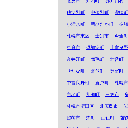
北見市
知内町
赤井川村
秩父別町
中頓別町
豊頃
小清水町
新ひだか町
夕
札幌市東区
士別市
今金
恵庭市
倶知安町
上富良
奈井江町
増毛町
壮瞥町
せたな町
北竜町
豊富町
中富良野町
置戸町
札幌
白老町
別海町
三笠市
札幌市清田区
北広島市
留萌市
森町
由仁町
苫