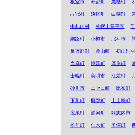
根室市
寿都町
鷹栖町
占冠村
遠軽町
白糠町
中札内村
札幌市豊平区
釧路町
小樽市
北斗市
長万部町
栗山町
初山別
当麻町
幌延町
厚岸町
士幌町
美唄市
江差町
砂川市
ニセコ町
比布町
下川町
興部町
上士幌町
広尾町
浦河町
歌志内市
松前町
仁木町
美深町