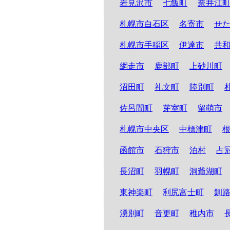
岩見沢市
七飯町
奈井江
札幌市白石区
名寄市
せ
札幌市手稲区
伊達市
共
網走市
鹿部町
上砂川町
沼田町
礼文町
陸別町
佐呂間町
芽室町
留萌市
札幌市中央区
中標津町
函館市
石狩市
泊村
占
長沼町
羽幌町
洞爺湖町
東神楽町
利尻富士町
釧
湧別町
音更町
稚内市