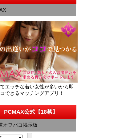
AX
くてエッチな若い女性が多いから即
パコできるマッチングアプリ！
PCMAX公式【18禁】
道オフパコ掲示板