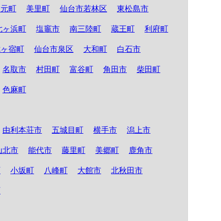
山元町
美里町
仙台市若林区
東松島市
七ヶ浜町
塩竈市
南三陸町
蔵王町
利府町
七ヶ宿町
仙台市泉区
大和町
白石市
名取市
村田町
富谷町
角田市
柴田町
色麻町
由利本荘市
五城目町
横手市
潟上市
仙北市
能代市
藤里町
美郷町
鹿角市
町
小坂町
八峰町
大館市
北秋田市
町