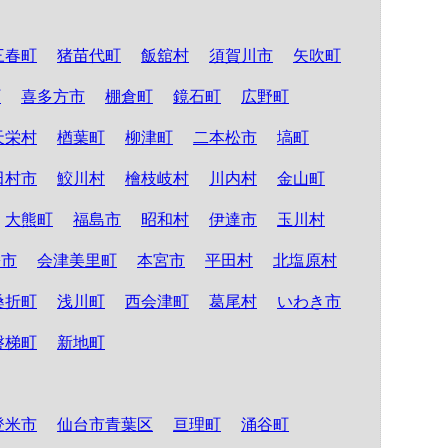
三春町
猪苗代町
飯舘村
須賀川市
矢吹町
町
喜多方市
棚倉町
鏡石町
広野町
天栄村
楢葉町
柳津町
二本松市
塙町
田村市
鮫川村
檜枝岐村
川内村
金山町
大熊町
福島市
昭和村
伊達市
玉川村
松市
会津美里町
本宮市
平田村
北塩原村
桑折町
浅川町
西会津町
葛尾村
いわき市
磐梯町
新地町
登米市
仙台市青葉区
亘理町
涌谷町