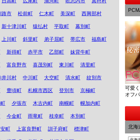
日高町
広尾町
浦河町
歌志内市
真狩村
PCM
釧路市
松前町
仁木町
美深町
西興部村
新十津川町
猿払村
平取町
幕別町
上川町
斜里町
弟子屈町
帯広市
福島町
町
新得町
赤平市
乙部町
妹背牛町
町
富良野市
喜茂別町
東川町
清里町
赤井川村
中川町
大空町
清水町
紋別市
可愛
町
豊頃町
札幌市西区
登別市
京極町
オフ
か町
夕張市
木古内町
南幌町
幌加内町
市
今金町
雨竜町
枝幸町
本別町
北海
知安町
上富良野町
訓子府町
標津町