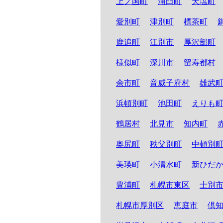
上ノ国町
浦臼町
天塩町
愛別町
津別町
標茶町
鹿追町
江別市
厚沢部町
様似町
深川市
留寿都村
余市町
音威子府村
雄武
浜頓別町
池田町
えりも
鶴居村
北見市
知内町
奥尻町
秩父別町
中頓別
美瑛町
小清水町
新ひだ
豊浦町
札幌市東区
士別
札幌市厚別区
恵庭市
倶