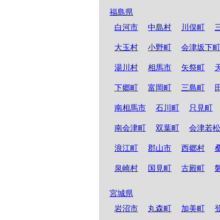
福島県
白河市
中島村
川俣町
大玉村
小野町
会津坂下
湯川村
相馬市
矢祭町
下郷町
富岡町
三島町
南相馬市
石川町
只見町
南会津町
双葉町
会津若
浪江町
郡山市
西郷村
泉崎村
国見町
古殿町
宮城県
岩沼市
丸森町
加美町