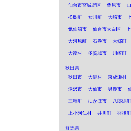
仙台市宮城野区
栗原市
松島町
女川町
大崎市
気仙沼市
仙台市太白区
大河原町
石巻市
大郷町
大衡村
多賀城市
川崎町
秋田県
秋田市
大潟村
東成瀬村
湯沢市
大仙市
男鹿市
三種町
にかほ市
八郎潟
上小阿仁村
井川町
羽後
群馬県