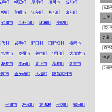
当麻町
幌延町
厚岸町
旭川市
当別町
士幌町
美唄市
江差町
月形町
遠別町
四国
砂川市
ニセコ町
比布町
美幌町
九州
普代村
岩手町
野田村
田野畑村
盛岡市
宮古市
奥州市
矢巾町
洋野町
大船渡市
沖縄
花巻市
雫石町
北上市
葛巻町
久慈市
一関市
金ケ崎町
大槌町
陸前高田市
町
平川市
板柳町
東通村
平内町
鶴田町