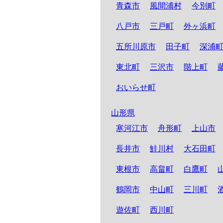
青森市
風間浦村
今別町
八戸市
三戸町
外ヶ浜町
五所川原市
田子町
深浦
東北町
三沢市
階上町
おいらせ町
山形県
寒河江市
舟形町
上山市
長井市
鮭川村
大石田町
東根市
高畠町
白鷹町
鶴岡市
中山町
三川町
遊佐町
西川町