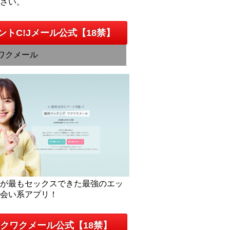
下さい。
ントC!Jメール公式【18禁】
ワクメール
人が最もセックスできた最強のエッ
出会い系アプリ！
クワクメール公式【18禁】