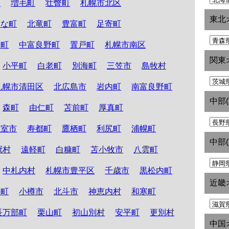
町
増毛町
壮瞥町
札幌市北区
東北
たな町
北竜町
豊富町
足寄町
和町
中富良野町
置戸町
札幌市南区
関東
小平町
白老町
別海町
三笠市
島牧村
札幌市清田区
北広島市
岩内町
南富良野町
中部
森町
由仁町
苫前町
厚真町
根室市
寿都町
鷹栖町
利尻町
浦幌町
中部
冠村
遠軽町
白糠町
苫小牧市
八雲町
中札内村
札幌市豊平区
千歳市
黒松内町
近畿
路町
小樽市
北斗市
神恵内村
和寒町
長万部町
栗山町
初山別村
安平町
更別村
中国