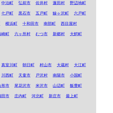
中泊町
弘前市
佐井村
蓬田村
野辺地町
七戸町
黒石市
五戸町
鰺ヶ沢町
六戸町
町
横浜町
十和田市
南部町
西目屋村
藤崎町
六ヶ所村
むつ市
新郷村
大鰐町
真室川町
朝日町
村山市
大蔵村
大江町
川西町
天童市
戸沢村
南陽市
小国町
山形市
尾花沢市
米沢市
山辺町
飯豊町
酒田市
庄内町
河北町
新庄市
最上町