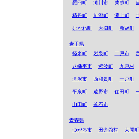
羅臼町
滝川市
蘭越町
積丹町
剣淵町
滝上町
むかわ町
大樹町
新冠町
岩手県
軽米町
岩泉町
二戸市
八幡平市
紫波町
九戸村
滝沢市
西和賀町
一戸町
平泉町
遠野市
住田町
山田町
釜石市
青森県
つがる市
田舎館村
大間